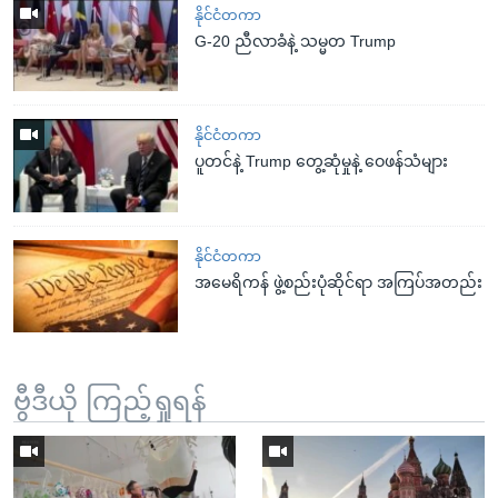
နိုင်ငံတကာ
G-20 ညီလာခံနဲ့ သမ္မတ Trump
နိုင်ငံတကာ
ပူတင်နဲ့ Trump တွေ့ဆုံမှုနဲ့ ဝေဖန်သံများ
နိုင်ငံတကာ
အမေရိကန် ဖွဲ့စည်းပုံဆိုင်ရာ အကြပ်အတည်း
ဗွီဒီယို ကြည့်ရှုရန်