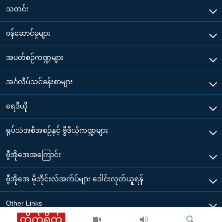
သတင်း
၀န်ဆောင်မှုများ
အပတ်စဉ်ကဏ္ဍများ
အင်္ဂလိပ်သင်ခန်းစာများ
ရေဒီယို
ရုပ်သံအစီအစဉ်နှင့် ဗွီဒီယိုကဏ္ဍများ
ဗွီအိုအေအကြောင်း
ဗွီအိုအေ မိုဘိုင်းလ်အက်ပ်များ ဒေါင်းလုတ်ယူရန်
Other Links
တိုက်ရိုက်