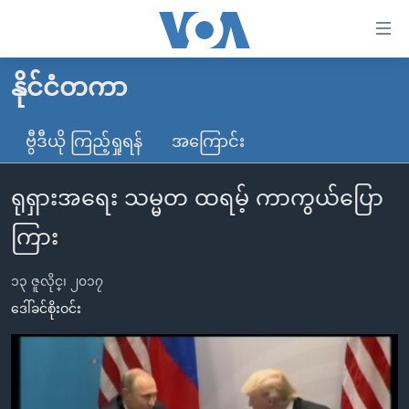
သုံး
ရ
လွယ်ကူ
နိုင်ငံတကာ
မူလစာမျက်နှာ
စေ
မြန်မာ
ဗွီဒီယို ကြည့်ရှုရန်
အကြောင်း
သည့်
ကမ္ဘာ့သတင်းများ
Link
ရုရှားအရေး သမ္မတ ထရမ့် ကာကွယ်ပြော
ဗွီဒီယို
နိုင်ငံတကာ
များ
သတင်းလွတ်လပ်ခွင့်
အမေရိကန်
ကြား
ပင်မ
ရပ်ဝန်းတခု လမ်းတခု အလွန်
တရုတ်
အကြောင်းအရာ
၁၃ ဇူလိုင္၊ ၂၀၁၇
သို့
အင်္ဂလိပ်စာလေ့လာမယ်
အစ္စရေး-ပါလက်စတိုင်း
ဒေါ်ခင်စိုးဝင်း
ကျော်
အပတ်စဉ်ကဏ္ဍများ
အမေရိကန်သုံးအီဒီယံ
ကြည့်
ရေဒီယိုနှင့်ရုပ်သံ အချက်အလက်များ
မကြေးမုံရဲ့ အင်္ဂလိပ်စာ
ရေဒီယို
ရန်
ပင်မ
ရေဒီယို/တီဗွီအစီအစဉ်
ရုပ်ရှင်ထဲက အင်္ဂလိပ်စာ
တီဗွီ