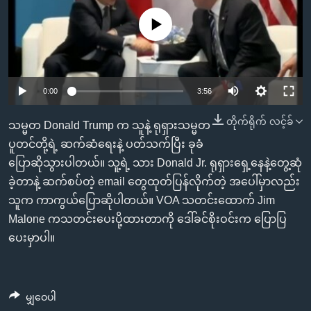
အ
သုတပဒေသာ အင်္ဂလိပ်စာ
ညွန်း
Learning English
No media source currently available
စာမျက်နှာ
သို့
ဗွီအိုအေ လူမှုကွန်ယက်များ
ကျော်
0:00
3:56
ကြည့်
ရန်
တိုက်ရိုက် လင့်ခ်
သမ္မတ Donald Trump က သူနဲ့ ရုရှားသမ္မတ
ဘာသာစကားများ
ရှာဖွေ
ပူတင်တို့ရဲ့ ဆက်ဆံရေးနဲ့ ပတ်သက်ပြီး ခုခံ
ရန်
ပြောဆိုသွားပါတယ်။ သူ့ရဲ့ သား Donald Jr. ရုရှားရှေ့နေနဲ့တွေ့ဆုံ
နေရာ
ခဲ့တာနဲ့ ဆက်စပ်တဲ့ email တွေထုတ်ပြန်လိုက်တဲ့ အပေါ်မှာလည်း
သို့
သူက ကာကွယ်ပြောဆိုပါတယ်။ VOA သတင်းထောက် Jim
ကျော်
Malone ကသတင်းပေးပို့ထားတာကို ဒေါ်ခင်စိုးဝင်းက ပြောပြ
ရန်
ပေးမှာပါ။
မျှဝေပါ