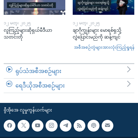
၁၂ မတ္၊ ၂၀၂၅
၁၂ မတ္၊ ၂၀၂၅
လူကြည့်များဆိုရှယ်မီဒီယာ
ချာဂိုကျွန်းများ မောရစ်ရှသို့
သတင်းတို
လွှဲပြောင်းမည်ကို ဆန့်ကျင်
အစီအစဉ်တွဲများအားလုံးကြည့်ရှုရန်
ရုပ်သံအစီအစဉ်များ
ရေဒီယိုအစီအစဉ်များ
ဗွီအိုအေ လူမှုကွန်ယက်များ