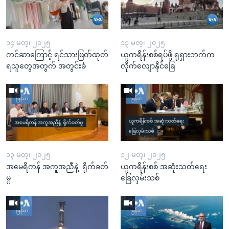
၁၄ မတ္၊ ၂၀၂၅
၁၃ မတ္၊ ၂၀၂၅
ကင်ဆာကြောင့် ရင်သားဖြတ်ထုတ်
ယူကရိန်းစစ်ရပ်ဖို့ ရုရှားဘက်က
ရသူတွေအတွက် အတွင်းခံ
လိုက်လျောနိုင်ခြေ
၁၃ မတ္၊ ၂၀၂၅
၁၂ မတ္၊ ၂၀၂၅
အမေရိကန် အကူအညီနဲ့ ရိုက်ခတ်
ယူကရိန်းစစ် အဆုံးသတ်ရေး
မှု
ခြေလှမ်းသစ်