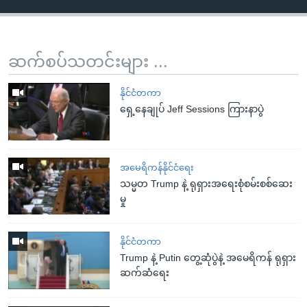
ဆက်စပ်သတင်းများ ...
နိုင်ငံတကာ
ရှေ့နေချုပ် Jeff Sessions ကြားနာပွဲ
အမေရိကန်နိုင်ငံရေး
သမ္မတ Trump နဲ့ ရုရှားအရေးစုံစမ်းစစ်ဆေး
မှု
နိုင်ငံတကာ
Trump နဲ့ Putin တွေ့ဆုံပွဲနဲ့ အမေရိကန် ရုရှား
ဆက်ဆံရေး