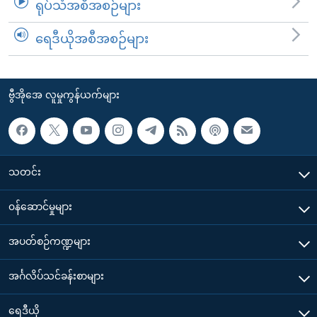
ရုပ်သံအစီအစဉ်များ
ရေဒီယိုအစီအစဉ်များ
ဗွီအိုအေ လူမှုကွန်ယက်များ
သတင်း
၀န်ဆောင်မှုများ
အပတ်စဉ်ကဏ္ဍများ
အင်္ဂလိပ်သင်ခန်းစာများ
ရေဒီယို