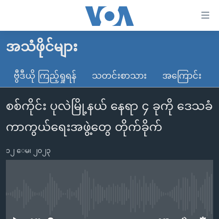
သုံး
ရ
လွယ်ကူ
အသံဖိုင်များ
မူလစာမျက်နှာ
စေ
မြန်မာ
ဗွီဒီယို ကြည့်ရှုရန်
သတင်းစာသား
အကြောင်း
သည့်
ကမ္ဘာ့သတင်းများ
Link
စစ်ကိုင်း ပုလဲမြို့နယ် နေရာ ၄ ခုကို ဒေသခံ
ဗွီဒီယို
နိုင်ငံတကာ
များ
သတင်းလွတ်လပ်ခွင့်
အမေရိကန်
ကာကွယ်ရေးအဖွဲ့တွေ တိုက်ခိုက်
ပင်မ
ရပ်ဝန်းတခု လမ်းတခု အလွန်
တရုတ်
အကြောင်းအရာ
၁၂ ေမ၊ ၂၀၂၃
သို့
အင်္ဂလိပ်စာလေ့လာမယ်
အစ္စရေး-ပါလက်စတိုင်း
ကျော်
အပတ်စဉ်ကဏ္ဍများ
အမေရိကန်သုံးအီဒီယံ
ကြည့်
ရေဒီယိုနှင့်ရုပ်သံ အချက်အလက်များ
မကြေးမုံရဲ့ အင်္ဂလိပ်စာ
ရေဒီယို
ရန်
No media source currently available
ပင်မ
ရေဒီယို/တီဗွီအစီအစဉ်
ရုပ်ရှင်ထဲက အင်္ဂလိပ်စာ
တီဗွီ