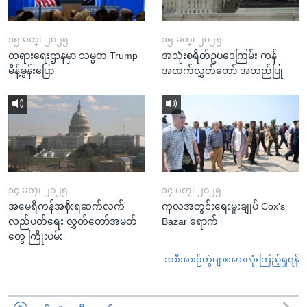
၁၅ မတ္၊ ၂၀၂၅
၁၅ မတ္၊ ၂၀၂၅
တရားရေးဌာနမှာ သမ္မတ Trump
အသုံးစရိတ်ဥပဒေကြမ်း ကန်
မိန့်ခွန်းပြော
အထက်လွှတ်တော် အတည်ပြု
၁၄ မတ္၊ ၂၀၂၅
၁၄ မတ္၊ ၂၀၂၅
အမေရိကန်အစိုးရဆက်လက်
ကုလအတွင်းရေးမှူးချုပ် Cox's
လည်ပတ်ရေး လွှတ်တော်အမတ်
Bazar ရောက်
တွေ ကြိုးပမ်း
အစီအစဉ်တွဲများအားလုံးကြည့်ရှုရန်