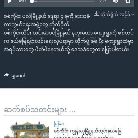
အ
0:00
2:27
သုတပဒေသာ အင်္ဂလိပ်စာ
ညွန်း
Learning English
တိုက်ရိုက် လင့်ခ်
စစ်ကိုင်း ပုလဲမြို့နယ် နေရာ ၄ ခုကို ဒေသခံ
စာမျက်နှာ
ကာကွယ်ရေးအဖွဲ့တွေ တိုက်ခိုက်
သို့
ဗွီအိုအေ လူမှုကွန်ယက်များ
စစ်ကိုင်းတိုင်း ယင်းမာပင်မြို့နယ် နဘူးတော ကျေးရွာကို စစ်တပ်
ကျော်
က နယ်မြေရှင်းလင်းရေးလုပ်ရာမှာ တိုက်ပွဲဖြစ်ပြီး ကျေးရွာထဲမှာ
ကြည့်
အရပ်သားတွေ ပိတ်မိနေတယ်လို့ ဒေသခံတွေက ပြောပါတယ်။
ရန်
ဘာသာစကားများ
ရှာဖွေ
ရန်
မျှဝေပါ
နေရာ
သို့
ကျော်
ရန်
ဆက်စပ်သတင်းများ ...
မြန်မာ
စစ်ကိုင်း ကျွန်းလှမြို့နယ်တွင်းနယ်မြေ
ရှင်းလင်း ရေးကြောင့် ဒေသခံတွေ