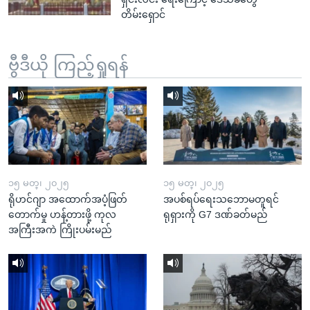
တိမ်းရှောင်
ဗွီဒီယို ကြည့်ရှုရန်
၁၅ မတ္၊ ၂၀၂၅
၁၅ မတ္၊ ၂၀၂၅
ရိုဟင်ဂျာ အထောက်အပံ့ဖြတ်
အပစ်ရပ်ရေးသဘောမတူရင်
တောက်မှု ဟန့်တားဖို့ ကုလ
ရုရှားကို G7 ဒဏ်ခတ်မည်
အကြီးအကဲ ကြိုးပမ်းမည်