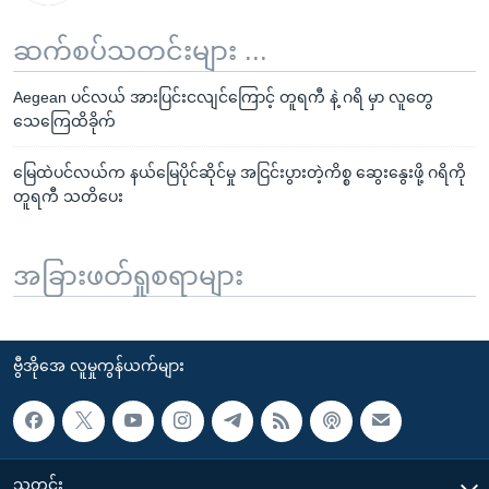
ဆက်စပ်သတင်းများ ...
Aegean ပင်လယ် အားပြင်းငလျင်ကြောင့် တူရကီ နဲ့ ဂရိ မှာ လူတွေ
သေကြေထိခိုက်
မြေထဲပင်လယ်က နယ်မြေပိုင်ဆိုင်မှု အငြင်းပွားတဲ့ကိစ္စ ဆွေးနွေးဖို့ ဂရိကို
တူရကီ သတိပေး
အခြားဖတ်ရှုစရာများ
ဗွီအိုအေ လူမှုကွန်ယက်များ
သတင်း