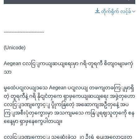
တိုက်ရိုက် လင့်ခ်
--------------------------
(Unicode)
Aegean ငလငြျကယျဆယျရေးမှာ ဂရိ-တူရကီ စိတျဝမျးမကှဲ
သာ
မွထေဲပငျလယျဒသေ Aegean ပငျလယျ တဖကျတခကြျမှာရှိ
တဲ့ တူရကီနဲ့ ဂရိ နိုငျငံတှကေ ရှာဖှကေယျဆယျရေး အဖှဲ့တှဟော
ငလငြျဒဏျကွောင့ျ ပွိုကနြတေဲ့ အဆောကျအဦတှနေဲ့ အပ
ကြျအစီးပုံတှကွေားမှာ အသကျမသေ ကနြျရဈသူတှကေို စန
နေေ့မှာ ရှာဖှနေကွေပါတယျ။
ငလငြျဒဏျကွောင့ျ သဆေုံးခဲ့သူ ၂၇ ဦးရဲ့ ရုပျအလောငျးတှ