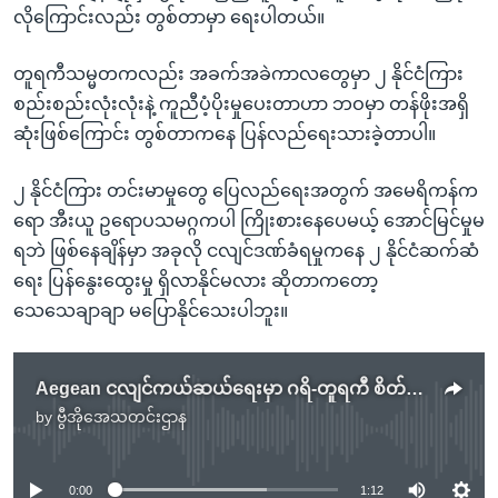
လိုကြောင်းလည်း တွစ်တာမှာ ရေးပါတယ်။
တူရကီသမ္မတကလည်း အခက်အခဲကာလတွေမှာ ၂ နိုင်ငံကြား
စည်းစည်းလုံးလုံးနဲ့ ကူညီပံ့ပိုးမှုပေးတာဟာ ဘဝမှာ တန်ဖိုးအရှိ
ဆုံးဖြစ်ကြောင်း တွစ်တာကနေ ပြန်လည်ရေးသားခဲ့တာပါ။
၂ နိုင်ငံကြား တင်းမာမှုတွေ ပြေလည်ရေးအတွက် အမေရိကန်က
ရော အီးယူ ဥရောပသမဂ္ဂကပါ ကြိုးစားနေပေမယ့် အောင်မြင်မှုမ
ရဘဲ ဖြစ်နေချိန်မှာ အခုလို ငလျင်ဒဏ်ခံရမှုကနေ ၂ နိုင်ငံဆက်ဆံ
ရေး ပြန်နွေးထွေးမှု ရှိလာနိုင်မလား ဆိုတာကတော့
သေသေချာချာ မပြောနိုင်သေးပါဘူး။
Aegean ငလျင်ကယ်ဆယ်ရေးမှာ ဂရိ-တူရကီ စိတ်ဝမ်းမကွဲသာ
by
ဗွီအိုအေသတင်းဌာန
No media source currently available
0:00
1:12