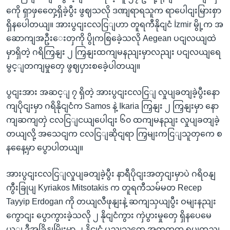
ကေို ရှာဖှတှေေ့ရှိခဲ့ပွီး ဖွဈသလို ဒဏျရာရသူက ရာပေါငျးမြားစှာ
ရှိနပေါတယျ။ အားပွငျးငလငြျဟာ တူရကီနိုငျငံ İzmir မွို့က အ
ဆောကျအဦးေးတှကို ပွိုကစြခေဲ့သလို Aegean ပငျလယျထဲ
မှာရှိတဲ့ ဂရိကြှနျး ၂ ကြှနျးထကျမနညျးမှာလညျး ပငျလယျရေ
မွင့ျတကျမှုတှေ ဖွဈပှားစခေဲ့ပါတယျ။
ပွငျးအား အဆင့ျ ၇ ရှိတဲ့ အားပွငျးငလငြျ လှုပျခတျခဲ့ပွီးနော
ကျပိုငျးမှာ ဂရိနိုငျငံက Samos နဲ့ Ikaria ကြှနျး ၂ ကြှနျးမှာ နော
ကျဆကျတှဲ ငလငြျငယျပေါငျး ၆၀ ထကျမနညျး လှုပျခတျခဲ့
တယျလို့ အသေငျက ငလငြျဆိုငျရာ ကြှမျးကငြျသူတှကေ စ
နနေေ့မှာ ပွောပါတယျ။
အားပွငျးငလငြျလှုပျခတျခဲ့ပွီး နာရီပိုငျးအတှငျးမှာပဲ ဂရိဝနျ
ကွီးခြုပျ Kyriakos Mitsotakis က တူရကီသမ်မတ Recep
Tayyip Erdogan ကို တယျလီဖုနျးနဲ့ ဆကျသှယျပွီး ဝမျးနညျး
ကွောငျး ပွောကွားခဲ့သလို ၂ နိုငျငံကွား ကှဲပွားမှုတှေ ရှိနပေမေ
ယ့ျ ဒီအခြိနျမြိုးမှာ ၂ နိုငျငံ ပွညျသူတှေ အတူတကှ ရပျတညျ