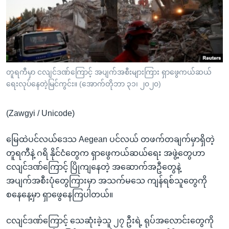
အ
သုတပဒေသာ အင်္ဂလိပ်စာ
ညွန်း
Learning English
စာမျက်နှာ
သို့
ဗွီအိုအေ လူမှုကွန်ယက်များ
ကျော်
ကြည့်
တူရကီမှာ ငလျင်ဒဏ်ကြောင့် အပျက်အစီးများကြား ရှာဖွေကယ်ဆယ်
ရေးလုပ်နေတဲ့မြင်ကွင်း။ (အောက်တိုဘာ ၃၁၊ ၂၀၂၀)
ရန်
ဘာသာစကားများ
ရှာဖွေ
(Zawgyi / Unicode)
ရန်
နေရာ
မြေထဲပင်လယ်ဒေသ Aegean ပင်လယ် တဖက်တချက်မှာရှိတဲ့
သို့
တူရကီနဲ့ ဂရိ နိုင်ငံတွေက ရှာဖွေကယ်ဆယ်ရေး အဖွဲ့တွေဟာ
ကျော်
ငလျင်ဒဏ်ကြောင့် ပြိုကျနေတဲ့ အဆောက်အဦတွေနဲ့
ရန်
အပျက်အစီးပုံတွေကြားမှာ အသက်မသေ ကျန်ရစ်သူတွေကို
စနေနေ့မှာ ရှာဖွေနေကြပါတယ်။
ငလျင်ဒဏ်ကြောင့် သေဆုံးခဲ့သူ ၂၇ ဦးရဲ့ ရုပ်အလောင်းတွေကို