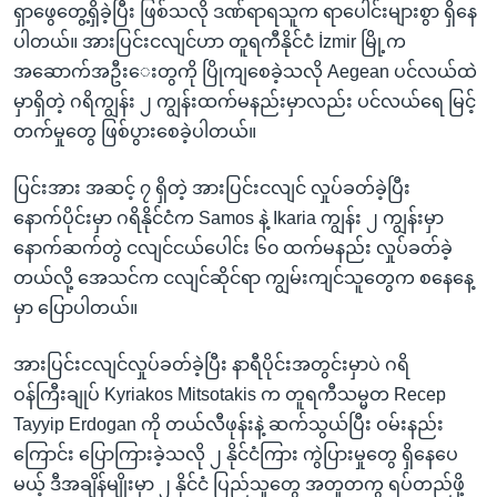
ရှာဖွေတွေ့ရှိခဲ့ပြီး ဖြစ်သလို ဒဏ်ရာရသူက ရာပေါင်းများစွာ ရှိနေ
ပါတယ်။ အားပြင်းငလျင်ဟာ တူရကီနိုင်ငံ İzmir မြို့က
အဆောက်အဦးေးတွကို ပြိုကျစေခဲ့သလို Aegean ပင်လယ်ထဲ
မှာရှိတဲ့ ဂရိကျွန်း ၂ ကျွန်းထက်မနည်းမှာလည်း ပင်လယ်ရေ မြင့်
တက်မှုတွေ ဖြစ်ပွားစေခဲ့ပါတယ်။
ပြင်းအား အဆင့် ၇ ရှိတဲ့ အားပြင်းငလျင် လှုပ်ခတ်ခဲ့ပြီး
နောက်ပိုင်းမှာ ဂရိနိုင်ငံက Samos နဲ့ Ikaria ကျွန်း ၂ ကျွန်းမှာ
နောက်ဆက်တွဲ ငလျင်ငယ်ပေါင်း ၆၀ ထက်မနည်း လှုပ်ခတ်ခဲ့
တယ်လို့ အေသင်က ငလျင်ဆိုင်ရာ ကျွမ်းကျင်သူတွေက စနေနေ့
မှာ ပြောပါတယ်။
အားပြင်းငလျင်လှုပ်ခတ်ခဲ့ပြီး နာရီပိုင်းအတွင်းမှာပဲ ဂရိ
ဝန်ကြီးချုပ် Kyriakos Mitsotakis က တူရကီသမ္မတ Recep
Tayyip Erdogan ကို တယ်လီဖုန်းနဲ့ ဆက်သွယ်ပြီး ဝမ်းနည်း
ကြောင်း ပြောကြားခဲ့သလို ၂ နိုင်ငံကြား ကွဲပြားမှုတွေ ရှိနေပေ
မယ့် ဒီအချိန်မျိုးမှာ ၂ နိုင်ငံ ပြည်သူတွေ အတူတကွ ရပ်တည်ဖို့