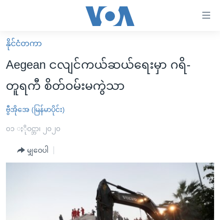
သုံး
ရ
လွယ်ကူ
နိုင်ငံတကာ
မူလစာမျက်နှာ
စေ
Aegean ငလျင်ကယ်ဆယ်ရေးမှာ ဂရိ-
မြန်မာ
သည့်
တူရကီ စိတ်ဝမ်းမကွဲသာ
ကမ္ဘာ့သတင်းများ
Link
ဗွီဒီယို
နိုင်ငံတကာ
ဗွီအိုအေ (မြန်မာပိုင်း)
များ
သတင်းလွတ်လပ်ခွင့်
အမေရိကန်
၀၁ ႏိုဝင္ဘာ၊ ၂၀၂၀
ပင်မ
ရပ်ဝန်းတခု လမ်းတခု အလွန်
တရုတ်
အကြောင်းအရာ
မျှဝေပါ
သို့
အင်္ဂလိပ်စာလေ့လာမယ်
အစ္စရေး-ပါလက်စတိုင်း
ကျော်
အပတ်စဉ်ကဏ္ဍများ
အမေရိကန်သုံးအီဒီယံ
ကြည့်
ရေဒီယိုနှင့်ရုပ်သံ အချက်အလက်များ
မကြေးမုံရဲ့ အင်္ဂလိပ်စာ
ရေဒီယို
ရန်
ပင်မ
ရေဒီယို/တီဗွီအစီအစဉ်
ရုပ်ရှင်ထဲက အင်္ဂလိပ်စာ
တီဗွီ