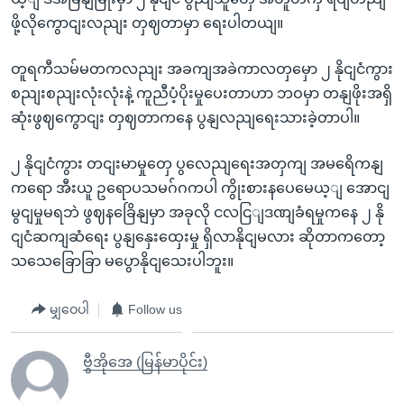
ဖို့လိုကွောငျးလညျး တှဈတာမှာ ရေးပါတယျ။
တူရကီသမ်မတကလညျး အခကျအခဲကာလတှမှော ၂ နိုငျငံကွား
စညျးစညျးလုံးလုံးနဲ့ ကူညီပံ့ပိုးမှုပေးတာဟာ ဘဝမှာ တနျဖိုးအရှိ
ဆုံးဖွဈကွောငျး တှဈတာကနေ ပွနျလညျရေးသားခဲ့တာပါ။
၂ နိုငျငံကွား တငျးမာမှုတှေ ပွလေညျရေးအတှကျ အမရေိကနျ
ကရော အီးယူ ဥရောပသမဂ်ဂကပါ ကွိုးစားနပေမေယ့ျ အောငျ
မွငျမှုမရဘဲ ဖွဈနခြေိနျမှာ အခုလို ငလငြျဒဏျခံရမှုကနေ ၂ နို
ငျငံဆကျဆံရေး ပွနျနှေးထှေးမှု ရှိလာနိုငျမလား ဆိုတာကတော့
သသေခြောခြာ မပွောနိုငျသေးပါဘူး။
မျှဝေပါ
Follow us
ဗွီအိုအေ (မြန်မာပိုင်း)