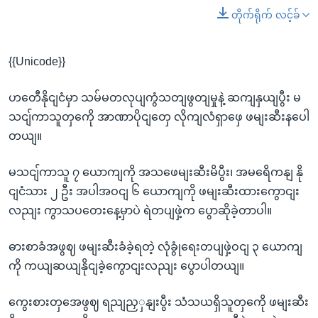
တိုက်ရိုက် လင့်ခ်
{{Unicode}}
ဟတေီနိုငျငံမှာ သမ်မတလုပျကွံသတျဖွတျမှုနဲ့ ဆကျနှယျပွီး မ
သငျ်ကာသူတှကေို အာဏာပိုငျတှေ လိုကျလံရှာဖှေ ဖမျးဆီးနပေါ
တယျ။
မသငျ်ကာသူ ၇ ယောကျကို အသဖေမျးဆီးမိပွီး၊ အမရေိကနျ နို
ငျငံသား ၂ ဦး အပါအဝငျ ၆ ယောကျကို ဖမျးဆီးထားကွောငျး
လညျး ကွာသပတေးနေ့မှာပဲ ရဲတပျဖှဲ့က ပွောဆိုခဲ့တာပါ။
ဓားစာခံအဖွဈ ဖမျးဆီးခံခဲ့ရတဲ့ လုံခွုံရေးတပျဖှဲ့ဝငျ ၃ ယောကျ
ကို ကယျဆယျနိုငျခဲ့ကွောငျးလညျး ပွောပါတယျ။
ကွေးစားတှအေဖွဈ ရညျညှှနျးပွီး သံသယရှိသူတှကေို ဖမျးဆီး