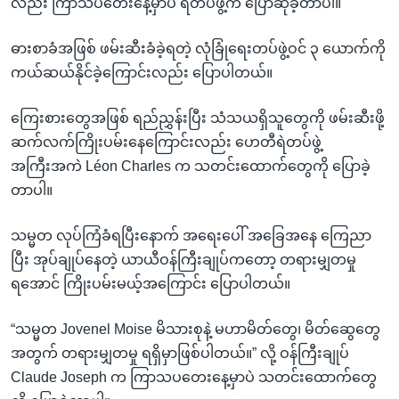
လည်း ကြာသပတေးနေ့မှာပဲ ရဲတပ်ဖွဲ့က ပြောဆိုခဲ့တာပါ။
ဓားစာခံအဖြစ် ဖမ်းဆီးခံခဲ့ရတဲ့ လုံခြုံရေးတပ်ဖွဲ့ဝင် ၃ ယောက်ကို
ကယ်ဆယ်နိုင်ခဲ့ကြောင်းလည်း ပြောပါတယ်။
ကြေးစားတွေအဖြစ် ရည်ညွှန်းပြီး သံသယရှိသူတွေကို ဖမ်းဆီးဖို့
ဆက်လက်ကြိုးပမ်းနေကြောင်းလည်း ဟေတီရဲတပ်ဖွဲ့
အကြီးအကဲ Léon Charles က သတင်းထောက်တွေကို ပြောခဲ့
တာပါ။
သမ္မတ လုပ်ကြံခံရပြီးနောက် အရေးပေါ် အခြေအနေ ကြေညာ
ပြီး အုပ်ချုပ်နေတဲ့ ယာယီဝန်ကြီးချုပ်ကတော့ တရားမျှတမှု
ရအောင် ကြိုးပမ်းမယ့်အကြောင်း ပြောပါတယ်။
“သမ္မတ Jovenel Moise မိသားစုနဲ့ မဟာမိတ်တွေ၊ မိတ်ဆွေတွေ
အတွက် တရားမျှတမှု ရရှိမှာဖြစ်ပါတယ်။” လို့ ဝန်ကြီးချုပ်
Claude Joseph က ကြာသပတေးနေ့မှာပဲ သတင်းထောက်တွေ