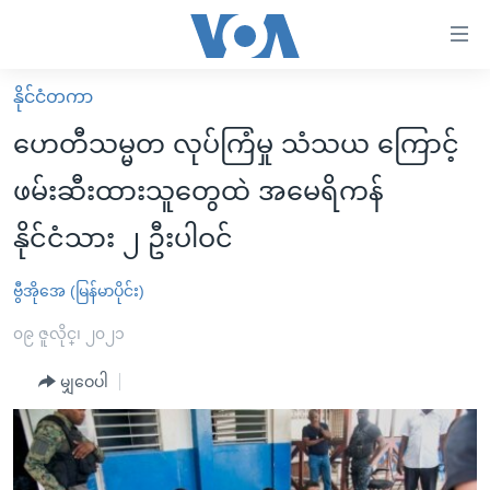
သုံး
ရ
လွယ်ကူ
နိုင်ငံတကာ
မူလစာမျက်နှာ
စေ
ဟေတီသမ္မတ လုပ်ကြံမှု သံသယ ကြောင့်
မြန်မာ
သည့်
ဖမ်းဆီးထားသူတွေထဲ အမေရိကန်
ကမ္ဘာ့သတင်းများ
Link
နိုင်ငံသား ၂ ဦးပါဝင်
ဗွီဒီယို
နိုင်ငံတကာ
များ
သတင်းလွတ်လပ်ခွင့်
အမေရိကန်
ပင်မ
ဗွီအိုအေ (မြန်မာပိုင်း)
ရပ်ဝန်းတခု လမ်းတခု အလွန်
တရုတ်
အကြောင်းအရာ
၀၉ ဇူလိုင္၊ ၂၀၂၁
သို့
အင်္ဂလိပ်စာလေ့လာမယ်
အစ္စရေး-ပါလက်စတိုင်း
ကျော်
မျှဝေပါ
အပတ်စဉ်ကဏ္ဍများ
အမေရိကန်သုံးအီဒီယံ
ကြည့်
ရေဒီယိုနှင့်ရုပ်သံ အချက်အလက်များ
မကြေးမုံရဲ့ အင်္ဂလိပ်စာ
ရေဒီယို
ရန်
ပင်မ
ရေဒီယို/တီဗွီအစီအစဉ်
ရုပ်ရှင်ထဲက အင်္ဂလိပ်စာ
တီဗွီ