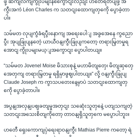
ဖို့ ဆကျလကျကွိုးပမျးနကွေောငျးလညျး ဟတေီရဲတပျဖှဲ့ အ
ကွီးအကဲ Léon Charles က သတငျးထောကျတှကေို ပွောခဲ့တာ
ပါ။
သမ်မတ လုပျကွံခံရပွီးနောကျ အရေးပေါျ အခွအေနေ ကွညော
ပွီး အုပျခြုပျနတေဲ့ ယာယီဝနျကွီးခြုပျကတော့ တရားမြှတမှုရ
အောငျ ကွိုးပမျးမယ့ျအကွောငျး ပွောပါတယျ။
“သမ်မတ Jovenel Moise မိသားစုနဲ့ မဟာမိတျတှေ၊ မိတျဆှတှေ
အေတှကျ တရားမြှတမှု ရရှိမှာဖွဈပါတယျ။” လို့ ဝနျကွီးခြုပျ
Claude Joseph က ကွာသပတေးနေ့မှာပဲ သတငျးထောကျတှ
ကေို ပွောခဲ့တာပါ။
အပွနျအလှနျပဈခတျမှုအတှငျး သဆေုံးသူတှနေဲ့ ပတျသကျတဲ့
သတငျးအသေးစိတျကိုတော့ တာဝနျရှိသူတှကေ မပွောပါဘူး။
ဟတေီ ရှေးကောကျပှဲရေးရာဝနျကွီး Mathias Pierre ကတော့ ရဲ