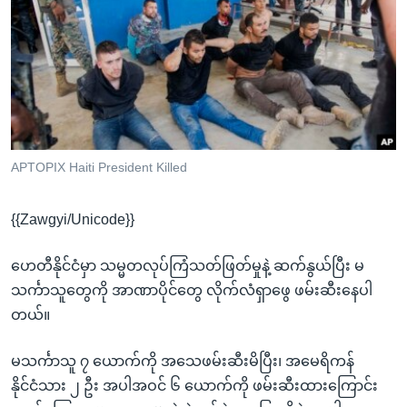
အ
သုတပဒေသာ အင်္ဂလိပ်စာ
ညွန်း
Learning English
စာမျက်နှာ
သို့
ဗွီအိုအေ လူမှုကွန်ယက်များ
ကျော်
ကြည့်
ရန်
ဘာသာစကားများ
APTOPIX Haiti President Killed
ရှာဖွေ
ရန်
{{Zawgyi/Unicode}}
နေရာ
သို့
ဟေတီနိုင်ငံမှာ သမ္မတလုပ်ကြံသတ်ဖြတ်မှုနဲ့ ဆက်နွယ်ပြီး မ
ကျော်
သင်္ကာသူတွေကို အာဏာပိုင်တွေ လိုက်လံရှာဖွေ ဖမ်းဆီးနေပါ
ရန်
တယ်။
မသင်္ကာသူ ၇ ယောက်ကို အသေဖမ်းဆီးမိပြီး၊ အမေရိကန်
နိုင်ငံသား ၂ ဦး အပါအဝင် ၆ ယောက်ကို ဖမ်းဆီးထားကြောင်း