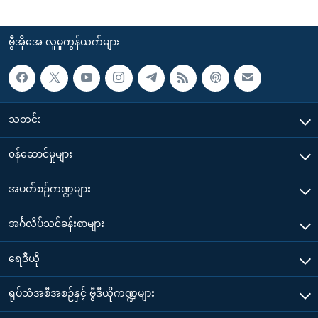
ဗွီအိုအေ လူမှုကွန်ယက်များ
သတင်း
၀န်ဆောင်မှုများ
အပတ်စဉ်ကဏ္ဍများ
အင်္ဂလိပ်သင်ခန်းစာများ
ရေဒီယို
ရုပ်သံအစီအစဉ်နှင့် ဗွီဒီယိုကဏ္ဍများ