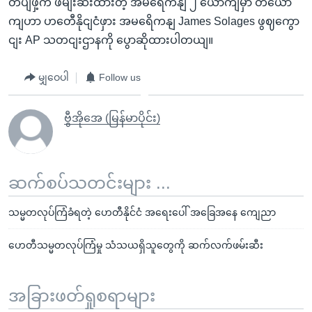
တပျဖှဲ့က ဖမျးဆီးထားတဲ့ အမရေိကနျ ၂ ယောကျမှာ တယော
ကျဟာ ဟတေီနိုငျငံဖှား အမရေိကနျ James Solages ဖွဈကွော
ငျး AP သတငျးဌာနကို ပွောဆိုထားပါတယျ။
မျှဝေပါ
Follow us
ဗွီအိုအေ (မြန်မာပိုင်း)
ဆက်စပ်သတင်းများ ...
သမ္မတလုပ်ကြံခံရတဲ့ ဟေတီနိုင်ငံ အရေးပေါ် အခြေအနေ ကျေညာ
ဟေတီသမ္မတလုပ်ကြံမှု သံသယရှိသူတွေကို ဆက်လက်ဖမ်းဆီး
အခြားဖတ်ရှုစရာများ