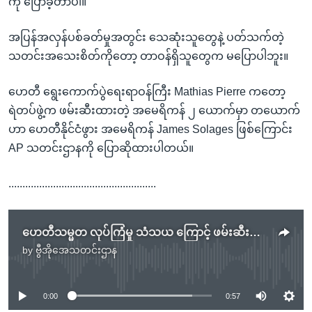
ကို ပြောခဲ့တာပါ။
အပြန်အလှန်ပစ်ခတ်မှုအတွင်း သေဆုံးသူတွေနဲ့ ပတ်သက်တဲ့
သတင်းအသေးစိတ်ကိုတော့ တာဝန်ရှိသူတွေက မပြောပါဘူး။
ဟေတီ ရွေးကောက်ပွဲရေးရာဝန်ကြီး Mathias Pierre ကတော့
ရဲတပ်ဖွဲ့က ဖမ်းဆီးထားတဲ့ အမေရိကန် ၂ ယောက်မှာ တယောက်
ဟာ ဟေတီနိုင်ငံဖွား အမေရိကန် James Solages ဖြစ်ကြောင်း
AP သတင်းဌာနကို ပြောဆိုထားပါတယ်။
.....................................................
ဟေတီသမ္မတ လုပ်ကြံမှု သံသယ ကြောင့် ဖမ်းဆီးထားသူတွေထဲ အမေရိကန်နိုင်ငံသား ၂ ဦးပါဝင်
by
ဗွီအိုအေသတင်းဌာန
No media source currently available
0:00
0:57