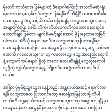
မိုးတွင်းရာသီမှာအဖြစ်များတဲ့ ဒီရောဂါကြောင့် အသက်မဆုံးရှုံး
ရအောင် သွေးလွန်တုပ်ကွေး စဖြစ်ချိန်ကို သိရှိပြီး စောစောစီးစီး
ဆေးကုသမှု ခံယူသင့်ပါတယ်။ စဖြစ်ချိန် လက္ခဏာတွေကတော့
အဖျားကြီးပြီး ခေါင်းကိုက်၊ ကိုယ်လက်ကိုက်ခဲတာ၊ မစားချင်မ
သောက်ချင်ဖြစ်တာ၊ မျက်စိမဖွင့်ချင်အောင် မှိန်းနေတာတွေဖြစ်
ပါတယ်။ အဲဒီလို ရောဂါအစပိုင်း လက္ခဏာတွေ ပြလာချိန်မှာ
ဆေးခန်းပြတာအပြင်၊ ဆေးရုံသွားဖို့ အလှမ်းဝေးသူတွေ၊ တစ်နှစ်
အောက် ကလေးတွေ၊ "ဝ" တဲ့ ကလေးတွေ၊ သွေးအားနည်းရောဂါ
နဲ့ ကျောက်ကပ်ရောဂါရှိတဲ့ ကလေးတွေ၊ ဆီချိုနဲ့ သွေတိုးရောဂါ
သူရှိတဲ့ လူကြီးတွေအနေနဲ့ ကြိုတင်ဆေးရုံတက်ထားသင့်ပါ
တယ်။
အခြား ပုံမှန်ရှိသူတွေအနေနဲ့လည်း အန္တရာယ်အဆင့် ရောက်လာ
ချိန် လက္ခဏာတွေ ပြလာရင်တော့ ဆေးရုံအမြန်သွားဖို့ လိုပါ
တယ်။ ဒီ အန္တရာယ်အဆင့် လက္ခဏာတွေကတာ့ အဖျားကျချိန်မှာ
မလန်းဆန်းဘဲ အလွန်မှိန်းနေတာ၊ ဗိုက်နာတာ၊ အဆက်မပြတ်