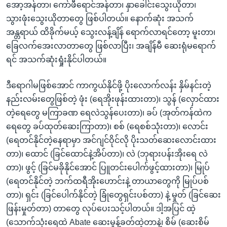
အော့အန်တာ၊ ကော်ဖီရောင်အန်တာ၊ နှာခေါင်းသွေးယိုတာ၊
သွားဖုံးသွေးယိုတာတွေ ဖြစ်ပါတယ်။ နောက်ဆုံး အသက်
အန္တရာယ် ထိခိုက်မယ့် သွေးလန့်ချိန် ရောက်လာရင်တော့ မူးတာ၊
ခြေလက်အေးလာတာတွေ ဖြစ်လာပြီး၊ အချိန်မီ ဆေးရုံမရောက်
ရင် အသက်ဆုံးရှုံးနိုင်ပါတယ်။
ဒီရောဂါမဖြစ်အောင် ကာကွယ်နိုင်ဖို့ ပိုးလောက်လန်း နှိမ်နင်းတဲ့
နည်းလမ်းတွေဖြစ်တဲ့ ဖုံး (ရေအိုးဖုန်းထားတာ)၊ သွန် (လှောင်ထား
တဲ့ရေတွေ မကြာခဏ ရေလဲသွန်ပေးတာ)၊ ခပ် (အုတ်ကန်ထဲက
ရေတွေ ခပ်ထုတ်ဆေးကြာတာ)၊ စစ် (ရေစစ်သုံးတာ)၊ လောင်း
(ရေတင်နိုင်တဲ့နေရာမှာ အင်ဂျင်ဝိုင်လို ပိုးသတ်ဆေးလောင်းထား
တာ)၊ ထောင် (ခြင်ထောင်နဲ့အိပ်တာ)၊ လဲ (ဘုရားပန်းအိုးရေ လဲ
တာ)၊ ဖွင့် (ခြင်မခိုနိုင်အောင် ပြူတင်းပေါက်ဖွင့်ထားတာ)၊ မြုပ်
(ရေတင်နိုင်တဲ့ ဘက်ထရီအိုးဟောင်းနဲ့ တာယာတွေကို မြုပ်ပစ်
တာ)၊ ရှင်း (ခြင်ပေါက်နိုင်တဲ့ ခြုံတွေရှင်းပစ်တာ) နဲ့ မှုတ် (ခြင်ဆေး
ဖြန်းမှုတ်တာ) တာတွေ လုပ်ပေးသင့်ပါတယ်။ ဒါ့အပြင် ထဲ့
(သောက်သုံးရေထဲ Abate ဆေးမှုန့်ခတ်ထဲ့တာနဲ့၊ စိမ် (ဆေးစိမ်