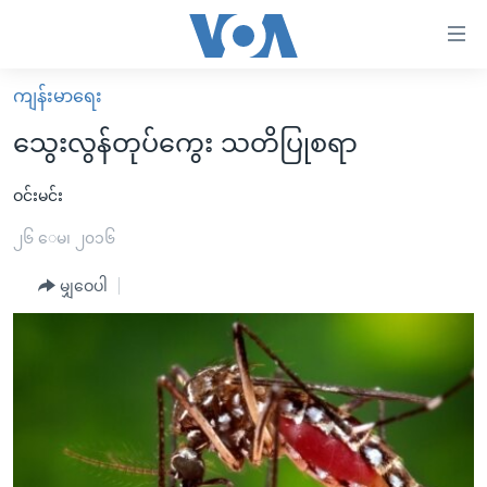
သုံး
ရ
လွယ်ကူ
ကျန်းမာရေး
မူလစာမျက်နှာ
စေ
သွေးလွန်တုပ်ကွေး သတိပြုစရာ
မြန်မာ
သည့်
ကမ္ဘာ့သတင်းများ
ဝင်းမင်း
Link
ဗွီဒီယို
နိုင်ငံတကာ
၂၆ ေမ၊ ၂၀၁၆
များ
သတင်းလွတ်လပ်ခွင့်
အမေရိကန်
မျှဝေပါ
ပင်မ
ရပ်ဝန်းတခု လမ်းတခု အလွန်
တရုတ်
အကြောင်းအရာ
သို့
အင်္ဂလိပ်စာလေ့လာမယ်
အစ္စရေး-ပါလက်စတိုင်း
ကျော်
အပတ်စဉ်ကဏ္ဍများ
အမေရိကန်သုံးအီဒီယံ
ကြည့်
ရေဒီယိုနှင့်ရုပ်သံ အချက်အလက်များ
မကြေးမုံရဲ့ အင်္ဂလိပ်စာ
ရေဒီယို
ရန်
ပင်မ
ရေဒီယို/တီဗွီအစီအစဉ်
ရုပ်ရှင်ထဲက အင်္ဂလိပ်စာ
တီဗွီ