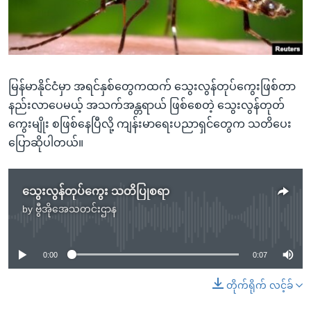
အ
သုတပဒေသာ အင်္ဂလိပ်စာ
ညွန်း
Learning English
စာမျက်နှာ
သို့
ဗွီအိုအေ လူမှုကွန်ယက်များ
ကျော်
မြန်မာနိုင်ငံမှာ အရင်နှစ်တွေကထက် သွေးလွန်တုပ်ကွေးဖြစ်တာ
ကြည့်
နည်းလာပေမယ့် အသက်အန္တရာယ် ဖြစ်စေတဲ့ သွေးလွန်တုတ်
ရန်
ကွေးမျိုး စဖြစ်နေပြီလို့ ကျန်းမာရေးပညာရှင်တွေက သတိပေး
ဘာသာစကားများ
ရှာဖွေ
ပြောဆိုပါတယ်။
ရန်
နေရာ
သွေးလွန်တုပ်ကွေး သတိပြုစရာ
သို့
by
ဗွီအိုအေသတင်းဌာန
ကျော်
No media source currently available
ရန်
0:00
0:07
တိုက်ရိုက် လင့်ခ်