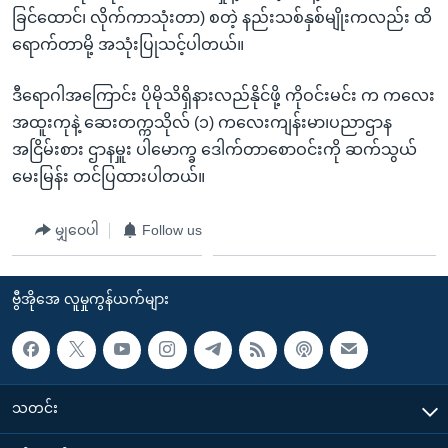
ခြင်ထောင်၊ လိုက်ကာသုံးတာ) စတဲ့ နည်းသစ်နှစ်မျိုးကလည်း ထိ
ရောက်တာမို့ အသုံးပြုသင့်ပါတယ်။
ဒီရောဂါအကြောင်း ပိုမိုသိရှိနားလည်နိုင်ဖို့ ကိုဝင်းမင်း က ကလေး
အထူးကုနဲ့ ဆေးတက္ကသိုလ် (၁) ကလေးကျန်းမာ၊ပညာဌာန
အငြိမ်းစား ဌာနမှူး ပါမောက္ခ ဒေါက်တာစောဝင်းကို ဆက်သွယ်
မေးမြန်း တင်ပြထားပါတယ်။
မျှဝေပါ
Follow us
ဗွီအိုအေ လူမှုကွန်ယက်များ
သတင်း