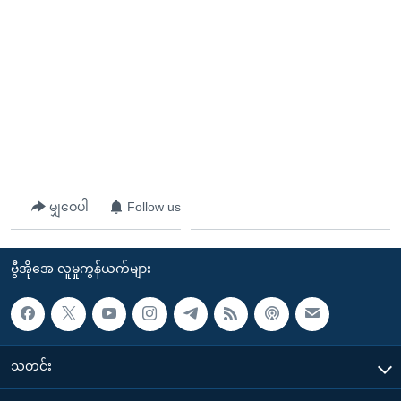
မျှဝေပါ
Follow us
ဗွီအိုအေ လူမှုကွန်ယက်များ
သတင်း