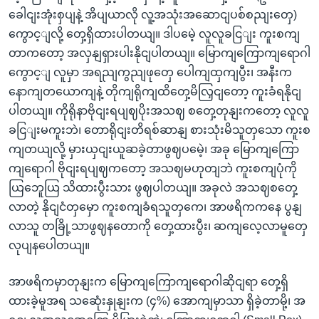
ခေါငျးအုံးစှပျနဲ့ အိပျယာလို လူ့အသုံးအဆောငျပစ်စညျးတှေ)
ကွောင့ျလို့ တှေ့ရှိထားပါတယျ။ ဒါပမေဲ့ လူလူခငြျး ကူးစကျ
တာကတော့ အလှနျရှားပါးနိုငျပါတယျ။ မြောကျကြောကျရောဂါ
ကွောင့ျ လူမှာ အရညျကွညျဖုတှေ ပေါကျထှကျပွီး၊ အနီးက
နောကျတယောကျနဲ့ တိုကျရိုကျထိတှေ့မိလြှငျတော့ ကူးခံရနိုငျ
ပါတယျ။ ကိုရိုနာဗိုငျးရပျဈပိုးအသဈ စတှေ့တုနျးကတော့ လူလူ
ခငြျးမကူးဘဲ၊ တောရိုငျးတိရစ်ဆာနျ စားသုံးမိသူတှသော ကူးစ
ကျတယျလို့ မှားယှငျးယူဆခဲ့တာဖွဈပမေဲ့၊ အခု မြောကျကြော
ကျရောဂါ ဗိုငျးရပျဈကတော့ အသဈမဟုတျဘဲ ကူးစကျပုံကို
ယြဘေူယြ သိထားပွီးသား ဖွဈပါတယျ။ အခုလဲ အသဈစတှေ့
လာတဲ့ နိုငျငံတှမှော ကူးစကျခံရသူတှကေ၊ အာဖရိကကနေ ပွနျ
လာသူ တခြို့သာဖွဈနတောကို တှေ့ထားပွီး၊ ဆကျလေ့လာမူတှေ
လုပျနပေါတယျ။
အာဖရိကမှာတုနျးက မြောကျကြောကျရောဂါဆိုငျရာ တှေ့ရှိ
ထားခဲ့မူအရ သဆေုံးနှုနျးက (၄%) အောကျမှာသာ ရှိခဲ့တာမို့၊ အ