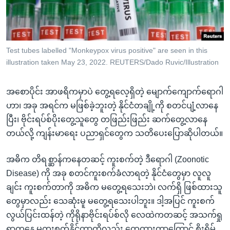
အ
သုတပဒေသာ အင်္ဂလိပ်စာ
ညွန်း
Learning English
စာမျက်နှာ
သို့
ဗွီအိုအေ လူမှုကွန်ယက်များ
Test tubes labelled "Monkeypox virus positive" are seen in this
ကျော်
illustration taken May 23, 2022. REUTERS/Dado Ruvic/Illustration
ကြည့်
ရန်
အစောပိုင်း အာဖရိကမှာပဲ တွေ့ရလေ့ရှိတဲ့ မျောက်ကျောက်ရောဂါ
ဘာသာစကားများ
ရှာဖွေ
ဟာ၊ အခု အရင်က မဖြစ်ခဲ့ဘူးတဲ့ နိုင်ငံတချို့ကို စတင်ပျံ့လာနေ
ရန်
ပြီး၊ ဗိုင်းရပ်စ်ပိုးတွေ့သူတွေ တဖြည်းဖြည်း ဆက်တွေ့လာနေ
နေရာ
တယ်လို့ ကျန်းမာရေး ပညာရှင်တွေက သတိပေးပြောဆိုပါတယ်။
သို့
ကျော်
အဓိက တိရစ္ဆာန်ကနေတဆင့် ကူးစက်တဲ့ ဒီရောဂါ (Zoonotic
ရန်
Disease) ကို အခု စတင်ကူးစက်ခံလာရတဲ့ နိုင်ငံတွေမှာ လူလူ
ချင်း ကူးစက်တာကို အဓိက မတွေ့ရသေးဘဲ၊ လက်ရှိ ဖြစ်ထားသူ
တွေမှာလည်း သေဆုံးမူ မတွေ့ရသေးပါဘူး။ ဒါ့အပြင် ကူးစက်
လွယ်ပြင်းထန်တဲ့ ကိုရိုနာဗိုင်းရပ်စ်လို လေထဲကတဆင့် အသက်ရှု
ရာကနေ မကူးစက်နိုင်တာကိုလည်း တွေ့ထားတာကြောင့် စိုးရိမ်