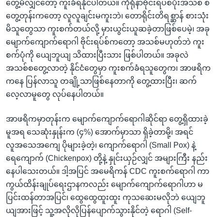
တွေ့မိလျှင်တော့ ကူးခံရနိုင်ပါတယ်။ ကိုရိုနာဗိုင်းရပ်စ်ပိုးအသစ် စ
တွေ့တုန်းကတော့ လူလူချင်းမကူးဘဲ၊ တောရိုင်းတိရစ္ဆာန် စားသုံး
မိသူတွေသာ ကူးစက်တယ်လို့ မှားယွင်းယူဆခဲ့တာဖြစ်ပေမဲ့၊ အခု
မျောက်ကျောက်ရောဂါ ဗိုင်းရပ်စ်ကတော့ အသစ်မဟုတ်ဘဲ ကူး
စက်ပုံကို ယျေဘူယျ သိထားပြီးသား ဖြစ်ပါတယ်။ အခုလဲ
အသစ်စတွေ့လာတဲ့ နိုင်ငံတွေမှာ ကူးစက်ခံရသူတွေက၊ အာဖရိက
ကနေ ပြန်လာသူ တချို့သာဖြစ်နေတာကို တွေ့ထားပြီး၊ ဆက်
လေ့လာမူတွေ လုပ်နေပါတယ်။
အာဖရိကမှာတုန်းက မျောက်ကျောက်ရောဂါဆိုင်ရာ တွေ့ရှိထားခဲ့
မူအရ သေဆုံးနှုန်းက (၄%) အောက်မှာသာ ရှိခဲ့တာမို့၊ အရင်
လူအသေအကျေ ပိုများခဲ့တဲ့၊ ကျောက်ရောဂါ (Small Pox) နဲ့
ရေကျောက် (Chickenpox) တို့နဲ့ နှုင်းယှဉ်လျှင် အများကြီး နည်း
နေပါသေးတယ်။ ဒါ့အပြင် အမေရိကန် CDC ကူးစက်ရောဂါ ကာ
ကွယ်ထိန်းချုပ်ရေးဌာနကလည်း မျောက်ကျောက်ရောဂါဟာ မ
ပြင်းထန်တာအပြင်၊ ထွေထွေထူးထူး ကုသဆေးမလိုဘဲ ယျေဘူ
ယျအားဖြင့် သူ့အလိုလိုပြန်ပျောက်သွားနိုင်တဲ့ ရောဂါ (Self-