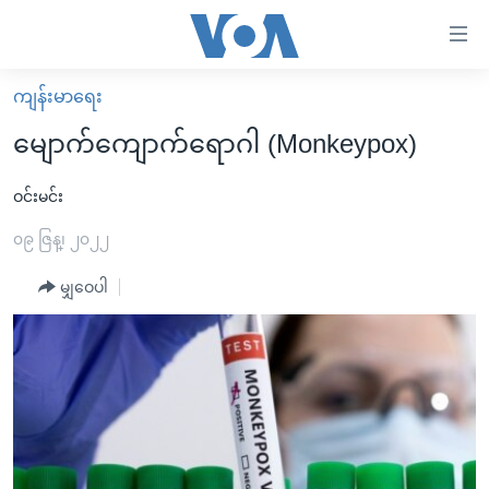
သုံး
ရ
လွယ်ကူ
ကျန်းမာရေး
မူလစာမျက်နှာ
စေ
မျောက်ကျောက်ရောဂါ (Monkeypox)
မြန်မာ
သည့်
ကမ္ဘာ့သတင်းများ
ဝင်းမင်း
Link
ဗွီဒီယို
နိုင်ငံတကာ
၀၉ ဇြန္၊ ၂၀၂၂
များ
သတင်းလွတ်လပ်ခွင့်
အမေရိကန်
မျှဝေပါ
ပင်မ
ရပ်ဝန်းတခု လမ်းတခု အလွန်
တရုတ်
အကြောင်းအရာ
သို့
အင်္ဂလိပ်စာလေ့လာမယ်
အစ္စရေး-ပါလက်စတိုင်း
ကျော်
အပတ်စဉ်ကဏ္ဍများ
အမေရိကန်သုံးအီဒီယံ
ကြည့်
ရေဒီယိုနှင့်ရုပ်သံ အချက်အလက်များ
မကြေးမုံရဲ့ အင်္ဂလိပ်စာ
ရေဒီယို
ရန်
ပင်မ
ရေဒီယို/တီဗွီအစီအစဉ်
ရုပ်ရှင်ထဲက အင်္ဂလိပ်စာ
တီဗွီ