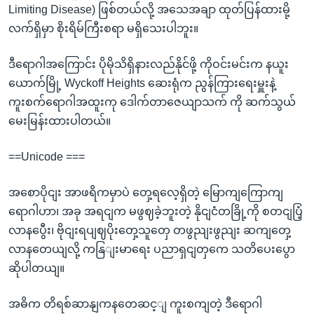
Limiting Disease) ဖြစ်တယ်လို့ အသေအချာ ထုတ်ပြန်ထားမို့
လက်ရှိမှာ စိုးရိမ်ကြီးစရာ မရှိသေးပါဘူး။
ဒီရောဂါအကြောင်း ပိုမိုသိရှိနားလည်နိုင်ဖို့ ကိုဝင်းမင်းက နယူး
ယောက်မြို့ Wyckoff Heights ဆေးရုံက ညွန်ကြားရေးမှူးနဲ့
ကူးစက်ရောဂါအထူးကု ဒေါက်တာဇေယျာသက် ကို ဆက်သွယ်
မေးမြန်းထားပါတယ်။
==Unicode ===
အစောပိုငျး အာဖရိကမှာပဲ တှေ့ရလေ့ရှိတဲ့ မြောကျကြောကျ
ရောဂါဟာ၊ အခု အရငျက မဖွဈခဲ့ဘူးတဲ့ နိုငျငံတခြို့ကို စတငျပြံ့
လာနပွေီး၊ ဗိုငျးရပျဈပိုးတှေ့သူတှေ တဖွညျးဖွညျး ဆကျတှေ့
လာနတေယျလို့ ကနြျးမာရေး ပညာရှငျတှကေ သတိပေးပွော
ဆိုပါတယျ။
အဓိက တိရစ်ဆာနျကနတေဆင့ျ ကူးစကျတဲ့ ဒီရောဂါ