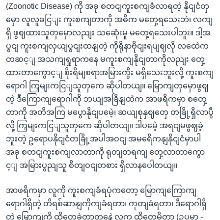
(Zoonotic Disease) ကို အခု စတငျကူးစကျခံလာရတဲ့ နိုငျငံတှ
မှော လူလူခငြျး ကူးစကျတာကို အဓိက မတှေ့ရသေးဘဲ၊ လကျ
ရှိ ဖွဈထားသူတှမှောလညျး သဆေုံးမူ မတှေ့ရသေးပါဘူး။ ဒါ့အ
ပွငျ ကူးစကျလှယျပွငျးထနျတဲ့ ကိုရိုနာဗိုငျးရပျဈလို လထေဲက
တဆင့ျ အသကျရှုရာကနေ မကူးစကျနိုငျတာကိုလညျး တှေ့
ထားတာကွောင့ျ စိုးရိမျစရာအမြားကွီး မရှိသေးဘူးလို့ ကူးစကျ
ရောဂါ ကြှမျးကငြျသူတှကေ ဆိုပါတယျ။ မြောကျတှမှောဖွဈ
တဲ့ ဒီကြောကျရောဂါကို ဘယျအခြိနျထဲက အာဖရိကမှာ စတှေ့
တာကို အတိအကြ မပွောနိုငျပမေဲ့၊ ဆယျစုနှဈတှေ တခြို့ရှိလာပွီ
လို့ ကြှမျးကငြျသူတှကေ ဆိုပါတယျ။ ဒါပမေဲ့ အရငျမဖွဈခဲ့
ဘူးတဲ့ ဥရောပနိုငျငံတခြို့အပါအဝငျ အမရေိကနျနိုငျငံမှာပါ
အခု စတငျကူးစကျလာတာကို ရုတျတရကျ တှေ့လာတာကွော
င့ျ အမြားပွညျသူ စိတျဝငျတစား ရှိလာနပေါတယျ။
အာဖရိကမှာ လူကို ကူးစကျခံရပုံကတော့ မြောကျကြောကျ
ရောဂါရှိတဲ့ တိရစ်ဆာနျကိုကျခံရတာ၊ ကုတျခံရတာ၊ ဒီရောဂါရှိ
တဲ့ မြောကျကို ထိတှေ့ခဲ့တာတှနေဲ့ လူက ထိတှေ့မိတာ (ဥပမာ -