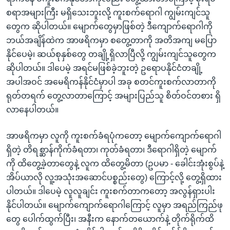
စရာအများကြီး မရှိသေးဘူးလို့ ကူးစက်ရောဂါ ကျွမ်းကျင်သူ
တွေက ဆိုပါတယ်။ မျောက်တွေမှာဖြစ်တဲ့ ဒီကျောက်ရောဂါကို
ဘယ်အချိန်ထဲက အာဖရိကမှာ စတွေ့တာကို အတိအကျ မပြော
နိုင်ပေမဲ့၊ ဆယ်စုနှစ်တွေ တချို့ရှိလာပြီလို့ ကျွမ်းကျင်သူတွေက
ဆိုပါတယ်။ ဒါပေမဲ့ အရင်မဖြစ်ခဲ့ဘူးတဲ့ ဥရောပနိုင်ငံတချို့
အပါအဝင် အမေရိကန်နိုင်ငံမှာပါ အခု စတင်ကူးစက်လာတာကို
ရုတ်တရက် တွေ့လာတာကြောင့် အများပြည်သူ စိတ်ဝင်တစား ရှိ
လာနေပါတယ်။
အာဖရိကမှာ လူကို ကူးစက်ခံရပုံကတော့ မျောက်ကျောက်ရောဂါ
ရှိတဲ့ တိရစ္ဆာန်ကိုက်ခံရတာ၊ ကုတ်ခံရတာ၊ ဒီရောဂါရှိတဲ့ မျောက်
ကို ထိတွေ့ခဲ့တာတွေနဲ့ လူက ထိတွေ့မိတာ (ဥပမာ - ခေါင်းအုံးစွပ်နဲ့
အိပ်ယာလို လူ့အသုံးအဆောင်ပစ္စည်းတွေ) ကြောင့်လို့ တွေ့ရှိထား
ပါတယ်။ ဒါပေမဲ့ လူလူချင်း ကူးစက်တာကတော့ အလွန်ရှားပါး
နိုင်ပါတယ်။ မျောက်ကျောက်ရောဂါကြောင့် လူမှာ အရည်ကြည်ဖု
တွေ ပေါက်ထွက်ပြီး၊ အနီးက နောက်တယောက်နဲ့ တိုက်ရိုက်ထိ