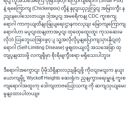
ရငျ လူအသအေကြေ ပိုမြားခဲ့တဲ့၊ ကြောကျရောဂါ (Small Pox)
နဲ့ ရကြေောကျ (Chickenpox) တို့နဲ့ နှုငျးယှဉျလြှငျ အမြားကွီး န
ညျးနပေါသေးတယျ။ ဒါ့အပွငျ အမရေိကနျ CDC ကူးစကျ
ရောဂါ ကာကှယျထိနျးခြုပျရေးဌာနကလညျး မြောကျကြောကျ
ရောဂါဟာ မပွငျးထနျတာအပွငျ၊ ထှထှေထေူးထူး ကုသဆေးမ
လိုဘဲ ယြဘေူယအြားဖွင့ျ သူ့အလိုလိုပွနျပြောကျသှားနိုငျတဲ့
ရောဂါ (Self-Limiting Disease) ဖွဈတယျလို့ အသအေခြာ ထု
တျပွနျထားမို့ လကျရှိမှာ စိုးရိမျကွီးစရာ မရှိသေးပါဘူး။
ဒီရောဂါအကွောငျး ပိုမိုသိရှိနားလညျနိုငျဖို့ ကိုဝငျးမငျးက နယူး
ယောကျမွို့ Wyckoff Heights ဆေးရုံက ညှနျကွားရေးမှူးနဲ့ ကူးစ
ကျရောဂါအထူးကု ဒေါကျတာဇယြောသကျ ကို ဆကျသှယျမေး
မွနျးထားပါတယျ။