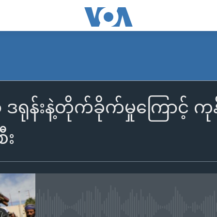
ဒရုန်းနဲ့တိုက်ခိုက်မှုကြောင့်
ီး
No media source currently availa