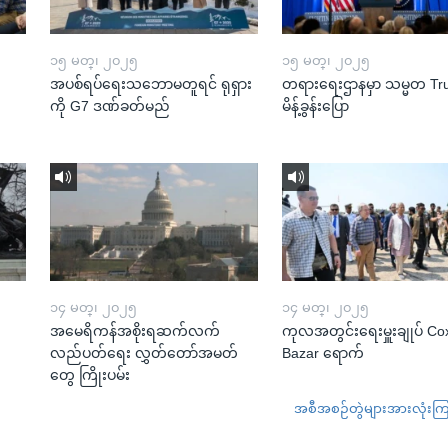
၁၅ မတ္၊ ၂၀၂၅
၁၅ မတ္၊ ၂၀၂၅
အပစ်ရပ်ရေးသဘောမတူရင် ရုရှား
တရားရေးဌာနမှာ သမ္မတ T
ကို G7 ဒဏ်ခတ်မည်
မိန့်ခွန်းပြော
၁၄ မတ္၊ ၂၀၂၅
၁၄ မတ္၊ ၂၀၂၅
အမေရိကန်အစိုးရဆက်လက်
ကုလအတွင်းရေးမှူးချုပ် Co
လည်ပတ်ရေး လွှတ်တော်အမတ်
Bazar ရောက်
တွေ ကြိုးပမ်း
အစီအစဉ်တွဲများအားလုံးကြည့