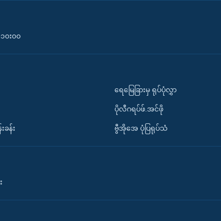
၀-၁၀း၀၀
ရေမြေခြားမှ ရုပ်ပုံလွှာ
ပိုလီဂရပ်ဖ်.အင်ဖို
်းခန်း
ဗွီအိုအေ ပုံပြရုပ်သံ
း