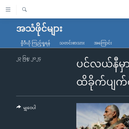
သုံး
ရ
ရှာဖွေ
လွယ်ကူ
မူလစာမျက်နှာ
အသံဖိုင်များ
ရ
စေ
မြန်မာ
လာ
ဗွီဒီယို ကြည့်ရှုရန်
သတင်းစာသား
အကြောင်း
သည့်
ဒ်
ကမ္ဘာ့သတင်းများ
Link
ဗွီဒီယို
နိုင်ငံတကာ
၂၃ ဇြန္၊ ၂၀၂၄
ပင်လယ်နီမှာ 
များ
သတင်းလွတ်လပ်ခွင့်
အမေရိကန်
ပင်မ
ရပ်ဝန်းတခု လမ်းတခု အလွန်
တရုတ်
ထိခိုက်ပျက်စ
အကြောင်းအရာ
အင်္ဂလိပ်စာလေ့လာမယ်
အစ္စရေး-ပါလက်စတိုင်း
သို့
အပတ်စဉ်ကဏ္ဍများ
အမေရိကန်သုံးအီဒီယံ
ကျော်
ကြည့်
မျှဝေပါ
ရေဒီယိုနှင့်ရုပ်သံ အချက်အလက်များ
မကြေးမုံရဲ့ အင်္ဂလိပ်စာ
ရေဒီယို
ရန်
ရေဒီယို/တီဗွီအစီအစဉ်
ရုပ်ရှင်ထဲက အင်္ဂလိပ်စာ
တီဗွီ
ပင်မ