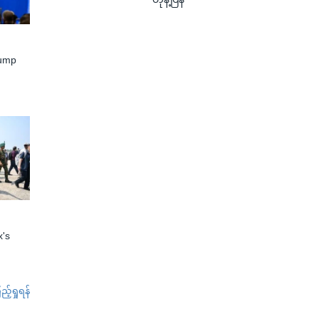
rump
x's
်ရှုရန်