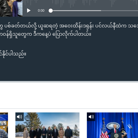
0:00
တွေ ပစ်ခတ်တယ်လို့ ယူဆရတဲ့ အဝေးထိန်းဒရုန်း ပင်လယ်နီထဲက သင်္ဘေ
င်း တာဝန်ရှိသူတွေက ဒီကနေ့ပဲ ပြောလိုက်ပါတယ်။
်နိုင်ပါသည်။