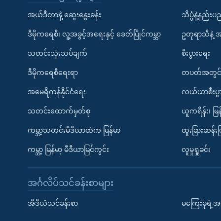
အယ်ဒီတာနဲ့ ဆွေးနွေးခန်း
သိပ္ပံနဲ့နည်း
ဒီမိုကရေစီ၊ လူ့အခွင့်အရေးနှင့် ခေတ်ပြိုင်ကမ္ဘာ
ဥတုရာသီနဲ့ 
သတင်းသုံးသပ်ချက်
စီးပွားရေး
ဒီမိုကရေစီရေးရာ
တပတ်အတွင်
အမေရိကန်နိုင်ငံရေး
လယ်ယာစီးပွ
သတင်းထောက်မှတ်စု
ယူကရိန်း၊ မြန
ကမ္ဘာ့သတင်းမီဒီယာထဲက မြန်မာ
ထူးခြားဆန်း
ကမ္ဘာ့ မြန်မာ့ မီဒီယာမြင်ကွင်း
လူမှုရှုခင်း
အင်္ဂလိပ်သင်ခန်းစာများ
အီဒီယံသင်ခန်းစာ
မကြေးမုံရဲ့အင