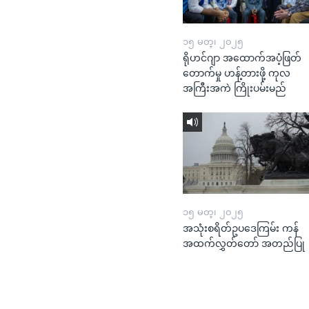
၁၅ မတ္၊ ၂၀၂၅
ရိုဟင်ဂျာ အထောက်အပံ့ဖြတ်
တောက်မှု ဟန့်တားဖို့ ကုလ
အကြီးအကဲ ကြိုးပမ်းမည်
၁၅ မတ္၊ ၂၀၂၅
အသုံးစရိတ်ဥပဒေကြမ်း ကန်
အထက်လွှတ်တော် အတည်ပြု