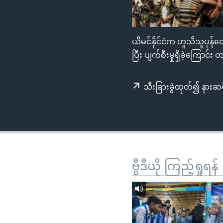
သုတပဒေသာ အင်္ဂလိပ်စာ
အ
ညွန်း
စာမျက်နှာ
ယီမင်နိုင်ငံက ဟူသီသူပုန်
သို့
ပြီး ပျက်စီးမှုရှိခဲ့ကြော
ကျော်
ကြည့်
ရန်
သီးခြားခွဲထုတ်၍ နားဆင
ရှာဖွေ
ရန်
နေရာ
သို့
ကျော်
ဗွီဒီယို ကြည့်ရှုရန်
ရန်