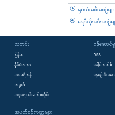
ရုပ်သံအစီအစဉ်မျာ
ရေဒီယိုအစီအစဉ်မျ
သတင်း
၀န်ဆောင်မှ
မြန်မာ
RSS
နိုင်ငံတကာ
ပေါ့ဒ်ကတ်စ်
အမေရိကန်
နေ့စဉ်အီးမေ
တရုတ်
အစ္စရေး-ပါလက်စတိုင်း
အပတ်စဉ်ကဏ္ဍများ