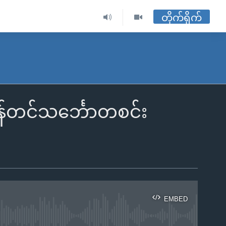
တိုက်ရိုက်
 ကုန်တင်သင်္ဘောတစင်း
EMBED
ble