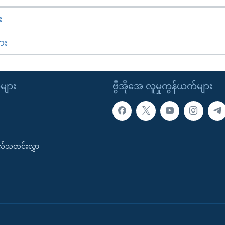
း
ား
ုများ
ဗွီအိုအေ လူမှုကွန်ယက်များ
းလ်သတင်းလွှာ