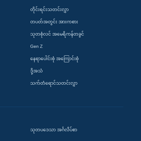
တိုင်းရင်းသတင်းလွှာ
တပတ်အတွင်း အားကစား
သုတစုံလင် အမေရိကန်တခွင်
Gen Z
နေရာပေါင်းစုံ အကြောင်းစုံ
ဒို့အသံ
သက်တံရောင်သတင်းလွှာ
သုတပဒေသာ အင်္ဂလိပ်စာ