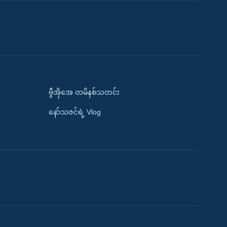
ဗွီအိုအေ တမိနစ်သတင်း
နော်သဇင်ရဲ့ Vlog