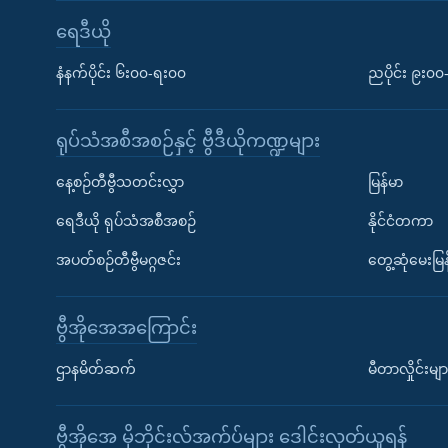
ရေဒီယို
နံနက်ပိုင်း ၆း၀၀-ရး၀၀
ညပိုင်း ၉း၀
ရုပ်သံအစီအစဉ်နှင့် ဗွီဒီယိုကဏ္ဍများ
နေ့စဉ်တီဗွီသတင်းလွှာ
မြန်မာ
ရေဒီယို ရုပ်သံအစီအစဉ်
နိုင်ငံတကာ
အပတ်စဉ်တီဗွီမဂ္ဂဇင်း
တွေ့ဆုံမေးမြန
ဗွီအိုအေအကြောင်း
ဌာနမိတ်ဆက်
မီတာလှိုင်းမျာ
ဗွီအိုအေ မိုဘိုင်းလ်အက်ပ်များ ဒေါင်းလုတ်ယူရန်
Learning English