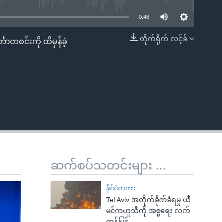
0:48
တိုက်ရိုက် လင့်ခ်
ာတစင်းကို ထိမှန်ခဲ့
EMBED
ဆက်စပ်သတင်းများ ...
နိုင်ငံတကာ
Tel Aviv အတိုက်ခိုက်ခံရမှု ယီ
မင်ကဟူသီကို အစ္စရေး လက်
တုန့်ပြန်