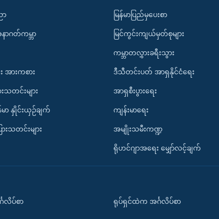
ပညာ
မြန်မာပြည်မှပေးစာ
အနာဂတ်ကမ္ဘာ
မြင်ကွင်းကျယ်မှတ်စုများ
ကမ္ဘာတလွှားခရီးသွား
း အားကစား
ဒီသီတင်းပတ် အာရှနိုင်ငံရေး
ားသတင်းများ
အာရှစီးပွားရေး
်မာ နှိုင်းယှဉ်ချက်
ကျန်းမာရေး
ပြားသတင်းများ
အမျိုးသမီးကဏ္ဍ
ရိုဟင်ဂျာအရေး မျှော်လင့်ချက်
်္ဂလိပ်စာ
ရုပ်ရှင်ထဲက အင်္ဂလိပ်စာ