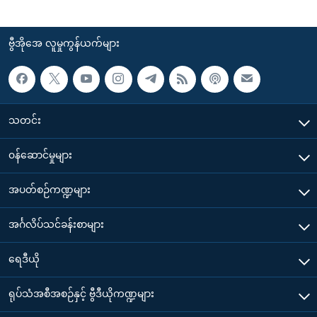
ဗွီအိုအေ လူမှုကွန်ယက်များ
သတင်း
၀န်ဆောင်မှုများ
အပတ်စဉ်ကဏ္ဍများ
အင်္ဂလိပ်သင်ခန်းစာများ
ရေဒီယို
ရုပ်သံအစီအစဉ်နှင့် ဗွီဒီယိုကဏ္ဍများ