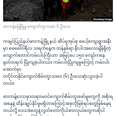
အ
သုတပဒေသာ အင်္ဂလိပ်စာ
ညွန်း
Learning English
စာမျက်နှာ
သို့
ဗွီအိုအေ လူမှုကွန်ယက်များ
ဖားကန့်မြေပြိုမှု ကျောက်တူးသမား ၆ ဦးသေ
ကျော်
ကြည့်
ကချင်ပြည်နယ်ဖားကန့်မြို့နယ် ဆိပ်မူအုပ်စု စပေါ့ကျေးရွာအနီး
ရန်
ဘာသာစကားများ
မှာ ဖေဖေါ်ဝါရီလ ၁၀ရက်နေ့က တန်နှစ်ရာ နီးပါးအလေးချိန်ရှိတဲ့
ရှာဖွေ
ကျောက်တောင်ကမ်းပါးကြီးဟာ အမြင့်ပေ ၁၅၀ ကျော်ကနေ
ရန်
ရုတ်တရက် ပြိုကျခဲ့ပါတယ်။ ကမ်းပါးပြိုကျမှုကြောင့် ကမ်းပါး
နေရာ
အောက်မှာ
သို့
တပိုင်တနိုင်ကျောက်စိမ်းတူးသမား (၆) ဦးသေဆုံးသွားခဲ့ပါ
ကျော်
တယ်။
ရန်
ဖားကန့်ဒေသမှာတရားမဝင်ကျောက်စိမ်းတူးဖော်မူတွေကို အစိုးရ
အနေနဲ့ ထိန်းချုပ်နိုင်မူမရှိတာကြောင့်အခုလိုဖြစ်ရပ်တွေဖြစ်နေရ
တယ်လို့ ဒေသခံတွေနဲ့လွတ်တော်ကိုယ်စားလှယ်တွေကဆိုပါ