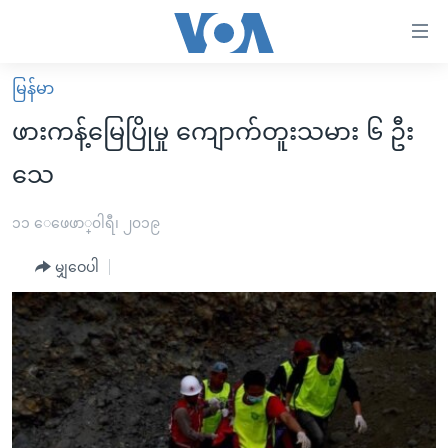
သုံး
ရ
လွယ်ကူ
မြန်မာ
မူလစာမျက်နှာ
စေ
ဖားကန့်မြေပြိုမှု ကျောက်တူးသမား ၆ ဦး
မြန်မာ
သည့်
သေ
ကမ္ဘာ့သတင်းများ
Link
ဗွီဒီယို
နိုင်ငံတကာ
၁၁ ေဖေဖာ္၀ါရီ၊ ၂၀၁၉
များ
သတင်းလွတ်လပ်ခွင့်
အမေရိကန်
ပင်မ
မျှဝေပါ
ရပ်ဝန်းတခု လမ်းတခု အလွန်
တရုတ်
အကြောင်းအရာ
သို့
အင်္ဂလိပ်စာလေ့လာမယ်
အစ္စရေး-ပါလက်စတိုင်း
ကျော်
အပတ်စဉ်ကဏ္ဍများ
အမေရိကန်သုံးအီဒီယံ
ကြည့်
ရေဒီယိုနှင့်ရုပ်သံ အချက်အလက်များ
မကြေးမုံရဲ့ အင်္ဂလိပ်စာ
ရေဒီယို
ရန်
ပင်မ
ရေဒီယို/တီဗွီအစီအစဉ်
ရုပ်ရှင်ထဲက အင်္ဂလိပ်စာ
တီဗွီ