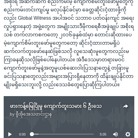
အစိုးရ အဆက်ဆက် စည်းကမ်းမဲ့ ကျောက်စိမ်းတူးဖော်မှုတွေကို
စည်းကမ်းတင်းကျပ်မှု မလုပ်နိုင်ခင်မှာ ခေတ္တဆိုင်းငံ့ထားဖို့ကို
လည်း Global Witness အပါအဝင် သဘာ၀ ပတ်ဝန်းကျင် အရေး
လှုပ်ရှားနေတဲ့ အဖွဲ့တွေက အမျိုးသားဒီမိုကရေစီအဖွဲချုပ် အစိုးရ
သစ် တက်လာကစကတော့ ၂၀၁၆ခုနှစ်ထဲမှာ တောင်းဆိုထားပေ
မဲ့ကျောက်စိမ်းတူးဖော်မူတွေကတော့ ဆိုင်းငံ့ထားတာမရှိပဲ
ဆက်လက်တူးဖော်နေဆဲဖြစ်သလို လူသေဆုံးမူတွေကလည်းမ
ကြာခနဆိုသလိုဖြစ်ပေါ်နေပါတယ်။ အဲဒီဒေသမှာတရားမဝင်
ကျောက်တူးဖော်မူနဲ့အတူမူယစ်ဆေးဝါးပြသနာတွေနဲ့ တခြားမူ
ခင်းပြသနာတွေလည်းအများအပြားရှိနေတာကို ထိန်းချုပ်နိုင်တာ
မျိုးမရှိသေးဘူးလို့ လည်းဒေသခံတွေပြောဆိုကြပါတယ်။
ဖားကန့်မြေပြိုမှု ကျောက်တူးသမား ၆ ဦးသေ
by
ဗွီအိုအေသတင်းဌာန
No media source currently available
0:00
5:05