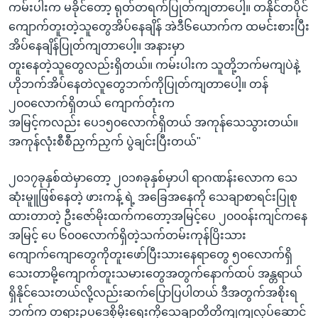
ကမ်းပါးက မခိုင်တော့ ရုတ်တရက်ပြုတ်ကျတာပေါ့။ တနိုင်တပိုင်
ကျောက်တူးတဲ့သူတွေအိပ်နေချိန် အဲဒီ၆ယောက်က ထမင်းစားပြီး
အိပ်နေချိန်ပြုတ်ကျတာပေါ့။ အနားမှာ
တူးနေတဲ့သူတွေလည်းရှိတယ်။ ကမ်းပါးက သူတို့ဘက်မကျပဲနဲ့
ဟိုဘက်အိပ်နေတဲလူတွေဘက်ကိုပြုတ်ကျတာပေါ့။ တန်
၂၀၀လောက်ရှိတယ် ကျောက်တုံးက
အမြင့်ကလည်း ပေ၁၅၀လောက်ရှိတယ် အကုန်သေသွားတယ်။
အကုန်လုံးစီစီညှက်ညှက် ပွဲချင်းပြီးတယ်"
၂၀၁၇ခုနှစ်ထဲမှာတော့ ၂၀၁၈ခုနှစ်မှာပါ ရာဂဏန်းလောက သေ
ဆုံးမူူဖြစ်နေတဲ့ ဖားကန့် ရဲ့ အခြေအနေကို သေချာစာရင်းပြုစု
ထားတာတဲ့ ဦးဇော်မိုးထက်ကတော့အမြင့်ပေ ၂၀၀၀န်းကျင်ကနေ
အမြင့် ပေ ၆၀၀လောက်ရှိတဲ့သက်တမ်းကုန်ပြိးသား
ကျောက်ကျောတွေကိုတူးဖော်ပြီးသားနေရာတွေ ၅၀လောက်ရှိ
သေးတာမို့ကျောက်တူးသမားတွေအတွက်နောက်ထပ် အန္တရာယ်
ရှိနိုင်သေးတယ်လို့လည်းဆက်ပြောပြပါတယ် ဒီအတွက်အစိုးရ
ဘက်က တရားဥပဒေစိုမိုးရေးကိုသေချာတိတိကျကျလုပ်ဆောင်