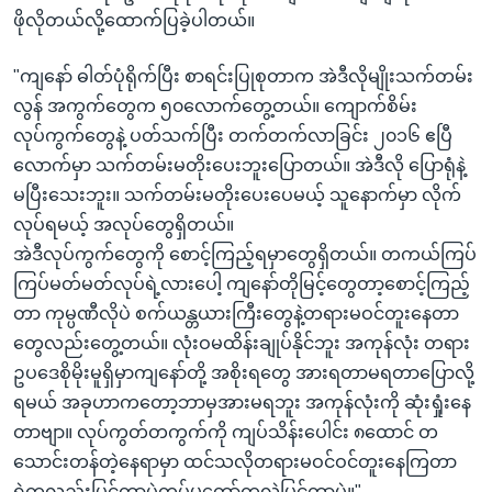
ဖိုလိုတယ်လို့ထောက်ပြခဲ့ပါတယ်။
"ကျနော် ဓါတ်ပုံရိုက်ပြီး စာရင်းပြုစုတာက အဲဒီလိုမျိုးသက်တမ်း
လွန် အကွက်တွေက ၅၀လောက်တွေ့တယ်။ ကျောက်စိမ်း
လုပ်ကွက်တွေနဲ့ ပတ်သက်ပြီး တက်တက်လာခြင်း ၂၀၁၆ ဧပြီ
လောက်မှာ သက်တမ်းမတိုးပေးဘူးပြောတယ်။ အဲဒီလို ပြောရုံနဲ့
မပြီးသေးဘူး။ သက်တမ်းမတိုးပေးပေမယ့် သူနောက်မှာ လိုက်
လုပ်ရမယ့် အလုပ်တွေရှိတယ်။
အဲဒီလုပ်ကွက်တွေကို စောင့်ကြည့်ရမှာတွေရှိတယ်။ တကယ်ကြပ်
ကြပ်မတ်မတ်လုပ်ရဲ့လားပေါ့ ကျနော်တိုမြင့်တွေတာ့စောင့်ကြည့်
တာ ကုမ္ပဏီလိုပဲ စက်ယန္တယားကြီးတွေနဲ့တရားမဝင်တူးနေတာ
တွေလည်းတွေ့တယ်။ လုံးဝမထိန်းချုပ်နိုင်ဘူး အကုန်လုံး တရား
ဥပဒေစိုမိုးမူရှိမှာကျနော်တို့ အစိုးရတွေ အားရတာမရတာပြောလို့
ရမယ် အခုဟာကတော့ဘာမှအားမရဘူး အကုန်လုံးကို ဆုံးရှုံးနေ
တာဗျာ။ လုပ်ကွတ်တကွက်ကို ကျပ်သိန်းပေါင်း ၈ထောင် တ
သောင်းတန်တဲ့နေရာမှာ ထင်သလိုတရားမဝင်ဝင်တူးနေကြတာ
ရဲကလည်းမြင်တာပဲတပ်မတော်ကလဲမြင်တာပဲ။"