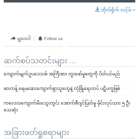
တိုက်ရိုက် လင့်ခ်
မျှဝေပါ
Follow us
ဆက်စပ်သတင်းများ ...
ကျောက်မျက်ဥပဒေသစ် အကြီးစား တူးဖော်မှုတွေကို ပိတ်ပင်မည်
ဖားကန့် ရေမဆေးကျောက်ရှာသူတွေနဲ့ လုံခြုံရေးတပ် ပဋိပက္ခဖြစ်
ကလေးဝကျောက်မီးသွေးတွင်း အောက်စီဂျင်ပြတ်မှု မိုင်းလုပ်သား ၅ ဦး
သေဆုံး
အခြားဖတ်ရှုစရာများ