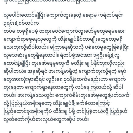
လူပေါင်းထောင်ချီပြီး ကျောက်တူးနေတဲ့ နေရာမှ ာရဲတပ်ရင်း
၃ရင်းနဲ့ စစ်တပ်က
တပ်မ တခုရှိပေမဲ့ တရားမဝင်ကျောက်တူးဖော်မူတွေရေမဆေး
ကျောက်ရှာဖွေနေသူတွေကို ထိန်းချုပ်နိုင်တာမျိုးတွေတော့မရှိ
သေးဘူးလို့ဆိုပါတယ်။ မကြာခနဆိုသလို ပစ်ခတ်မူတွေဖြစ်ခဲ့ပြိး
လူသေဆုံးမူတွေရှိနေတာပါ။ ရဲတပ်ဖွဲအင်အား ၁၅ဦးခန့်နဲ့ လူ
ထောင်နဲ့ချီပြီး တူးဖော်နေမူတွေကို မထိန်း ချုပ်နိုင်ဘူးလိုလည်း
ဆိုပါတယ်။ အခုဆိုရင် ဖားကန့်မှာရှိတဲ့ ကျောက်တူးလို့ရတဲ့ မှော်
တွေအားလုံးမှာဆိုရင် လူဦးရေ ၃သိန်းထက်မနည်းဟာ ကျောက်
တူးနေတာ ကျောက်ရှာနေတာတွေကို လုပ်နေကြတယ်လို့ ဆိုပါ
တယ်။ ဖားကန့်ဒေသတွင်း ကျောက်စိမ်းတူးဖော်မူတွေနဲ့ပတ်သက်
လို့ ပြည်နယ်အစိုးရတော့ ထိန်းချုပ်ဖို့ ခက်ခဲတာကြောင့်
ပြည်ထောင်စုအစိုးရကိုပဲ ထိန်းချုပ်ဖို့ တင်ပြခဲ့တယ်လို့ ပြည်နယ်
လွတ်တော်ကိုယ်စားလှယ်တွေကဆိုပါတယ်။