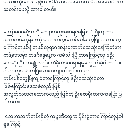
တယ်။ ထိုင်းအခြေစိုက် VOA သတင်းထောက် မအေးအေးမာက
သတင်းပေးပို့ ထားပါတယ်။
မကြာခဏဆိုသလို ကျောက်တူးဖော်ရင်မြေစာပုံပြိုကျတာ
သက်တမ်းကုန်နေတဲ့ ကျောက်တွင်းကမ်းပါးတွေပြိုကျတာတွေ
ကြောင့်တနှစ်နဲ့ တနှစ်လူရာဂဏန်းလောက်သေဆုံးနေကြတဲ့ဖား
ကန့်ဒေသမှာ တနင်္ဂနွေနေ့က ကမ်းပါးပြိုတာကြောင့်လူ ၆ဦး
သေဆုံးပြီး တချို့လည်း ထိခိုက်ဒဏ်ရာရမူတွေဖြစ်ခဲ့ပါတယ် ။
ဒါဟာတူးဖောက်ပြီးသား ကျောက်တွင်းတခုက
ကမ်းပါးတွေပြိုကျခဲ့တာကြောင့်လူ ၆ဦးသေဆုံးခဲ့တာ
ဖြစ်ကြောင်းဒေသခံလည်းဖြစ်
အလွတ်သတင်းထောက်လည်းဖြစ်တဲ့ ဦးဇော်မိုးထက်ကပြောပြ
ပါတယ်။
"ဘေးကသက်တမ်းရှိတဲ့ ကုမ္ပဏီတွေက မိုင်းခွဲတာကြောင့်တုန်ခါ
မူကြောင့်