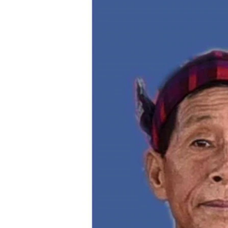
သုတပဒေသာ အင်္ဂလိပ်စာ
အ
ညွန်း
စာမျက်နှာ
သို့
ကျော်
ကြည့်
ရန်
ရှာဖွေ
ရန်
နေရာ
သို့
ကျော်
ရန်