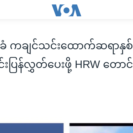
းခံ ကချင်သင်းထောက်ဆရာနှစ်
်းပြန်လွှတ်ပေးဖို့ HRW တောင်