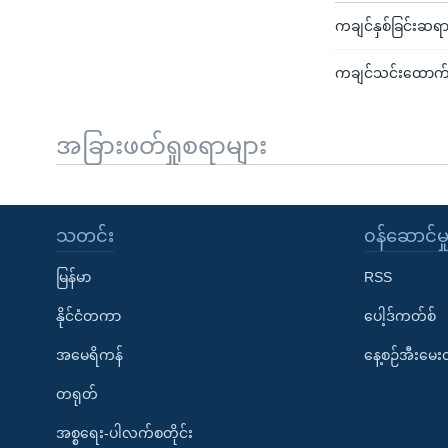
ကချင်နှစ်ခြင်းဆရာနှ
ကချင်သင်းထောက်ဆ
အခြားဖတ်ရှုစရာများ
သတင်း
၀န်ဆောင်မှ
မြန်မာ
RSS
နိုင်ငံတကာ
ပေါ့ဒ်ကတ်စ်
အမေရိကန်
နေ့စဉ်အီးမေ
တရုတ်
အစ္စရေး-ပါလက်စတိုင်း