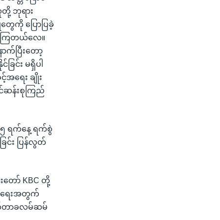
ို့ ဘုရား
တွေကို ပြောပြခဲ့
ြခဲ့ကြတယ်လေ။
ောက်ပြီးတော့
်ခြင်း မရှိပါ
င့်အရေး ချိုး
င်ဆန်းစုကြည်
၂၅ ရက်နေ့ ရက်စွဲ
ြင်း ပြန်လွတ်
်းတော် KBC တို့
က်ရေးအတွက်
ေါက်တာခလမ်ဆမ်