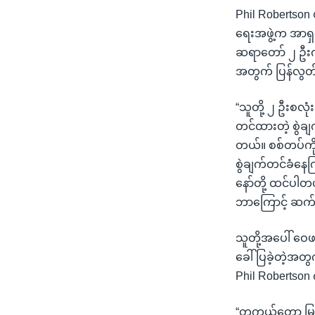
Phil Robertson 
ရေးအဖွဲ့က အာရ
ဆရာတော် ၂ ဦးကိ
အတွက် ပြန်လွတ်
“သူတို့ ၂ ဦးစလု
တင်ထားတဲ့ စွဲခ
တယ်။ စစ်တပ်ကို 
စွဲချက်တင်ခံန
နော်တို့ ထင်ပါတယ
ဘာကြောင့် ဆက်ပ
သူတို့အပေါ် ဝေဖ
ခေါ်ပြခဲ့တဲ့အတ
Phil Robertso
“တကယ်တော့ မြန်မ