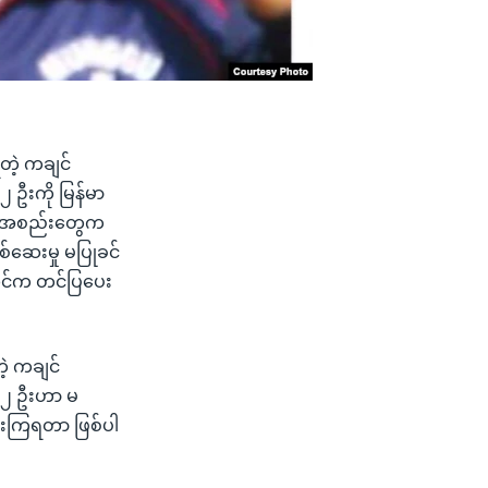
ရတဲ့ ကချင်
၂ ဦးကို မြန်မာ
အဖွဲ့အစည်းတွေက
စ်ဆေးမှု မပြုခင်
ိုင်က တင်ပြပေး
ဲ့ ကချင်
ု့ ၂ ဦးဟာ မ
ံထားကြရတာ ဖြစ်ပါ