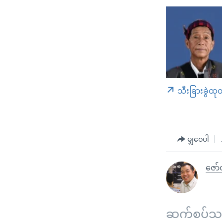
သီးခြားခွဲထု
မျှဝေပါ
ဇော်ဝ
ဆက်စပ်သတင