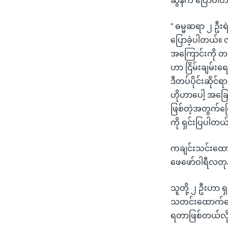
ဆွန်က ပြောပါ
“ ဓမ္မဆရာ ၂ ဦးရဲ
ပြောခဲ့ပါတယ်။ လ
အကြောင်းကို တင်
ဟာ ငြိမ်းချမ်းရ
ဒီတပ်ပိုင်းဆိုင်ရာ
ဟိုဟာပေါ့ အခြေ
ဖြစ်တဲ့အတွက်ကြေ
ကို ရှင်းပြပါတယ်
ကချင်းသင်းထောက်
ဖေဖော်ဝါရီလတုန
သူတို့ ၂ ဦးဟာ ရ
သတင်းထောက်တွေန
ရတာဖြစ်တယ်လို