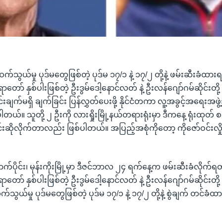
ယ်မှု ပုဒ်မတွေဖြစ်တဲ့ ပုဒ်မ ၁၇/၁ နဲ့ ၁၇/၂ တို့နဲ့ ဖမ်းဆီးခံထား
် နှစ်ပါးဖြစ်တဲ့ ဦးဒွမ်ဒေါ့နောင်လတ် နဲ့ ဦးလန်ဂျော်ဂမ်ဆိုင်းတို့ 
ွင်းချက်မရှိ ချက်ခြင်း ပြန်လွှတ်ပေးဖို့ နိုင်ငံတကာ လူ့အခွင့်အရေး
တယ်။ သူတို့ ၂ ဦးကို လားရှိုးမြို့နယ်တရားရုံးမှာ ဒီကနေ့ ရုံးထုတ် စ
င်းဆိုလိုက်တာလည်း ဖြစ်ပါတယ်။ အပြည့်အစုံကိုတော့ ကိုဇော်ဝင်းလှ
က်ပိုင်း၊ မုန်းကိုးမြို့မှာ ဒီဇင်ဘာလ ၂၄ ရက်နေ့က ဖမ်းဆီးခံလိုက်ရတ
ာ် နှစ်ပါးဖြစ်တဲ့ ဦးဒွမ်ဒေါ့နောင်လတ် နဲ့ ဦးလန်ဂျော်ဂမ်ဆိုင်းတိ
ယ်မှု ပုဒ်မတွေဖြစ်တဲ့ ပုဒ်မ ၁၇/၁ နဲ့ ၁၇/၂ တို့နဲ့ စွဲချက် တင်ခ