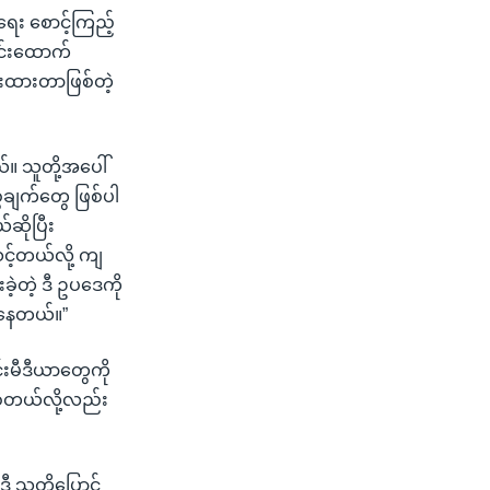
ရေး စောင့်ကြည့်
င်းထောက်
ီးထားတာဖြစ်တဲ့
်။ သူတို့အပေါ်
ဲချက်တွေ ဖြစ်ပါ
ဆိုပြီး
့်တယ်လို့ ကျ
ဲ့တဲ့ ဒီ ဥပဒေကို
်နေတယ်။”
်းမီဒီယာတွေကို
စ်တယ်လို့လည်း
ီ သတ္တိပြောင်