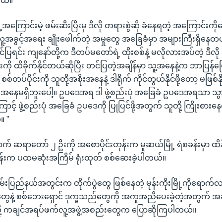
တယ်။
့အကြောင်းမဲ့ ဖမ်းဆီးပြီးမှ ဒီလို တရားစွဲဆို ခံနေရတဲ့ အကြောင်းကိ
ူ့အခွင့်အရေး ချိုးဖေါက်တဲ့ အမှုတွေ အခြေခံမှာ အများကြီးရှိနေတယ
ပြရင်း ကျနော်တို့က ဒီတပ်မတော်ရဲ့ ထိုးစစ်နဲ့ မလိုလားအပ်တဲ့ ဒီလိ
ေးကို ထိခိုက်နိုင်တယ်ဆိုပြီး တင်ပြတဲ့အချိန်မှာ သူ့အနေနဲ့က ဘာပြန
 စစ်တပ်ပိုင်းကို သူတို့အစိုးအနေနဲ့ ဒါရိုက် ကိုင်တွယ်နိုင်ဖို့တော့ မဖြစ်န
အနေမရှိဘူးပေါ့။ ဥပဒေအရ ဒါ ဖွဲ့စည်းပုံ အခြေခံ ဥပဒေအရသာ သွာ
ာင့် ဖွဲ့စည်းပုံ အခြေခံ ဥပဒေကို ပြုပြင်ဖို့အတွက် သူတို့ ကြိုးစာ
။ ”
 ဆရာတော် ၂ ဦးကို အစောပိုင်းတုန်းက မူဆယ်မြို့ ရဲစခန်းမှာ ထိန
်းက ပထမဆုံးအကြိမ် ရုံးထုတ် စစ်ဆေးခဲ့ပါတယ်။
ှမ်းပြည်နယ်အတွင်းက တိုက်ပွဲတွေ ဖြစ်နေတဲ့ မုန်းကိုးမြို့ကိုရောက်လ
ဲ့ စစ်ဘေးရှောင် ဒုက္ခသည်တွေကို အကူအညီပေးခဲ့တဲ့အတွက် အခုလို
့ ကချင်အရပ်ဖက်လူ့အဖွဲ့အစည်းတွေက ပြောဆိုကြပါတယ်။