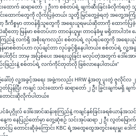
်းထောက် ဆရာတော် ၂ ဦးက စစ်တပ်ရဲ့ ဖျက်ဆီးခြင်းခံလိုက်ရတဲ့ သူတ
းထောက်တွေကို လိုက်ပြခဲ့တယ်၊ သူတို့ မြင်တွေ့ခဲ့ရတဲ့ အတွေ့အကြုံ
့ ဒီကိစ္စမှာ တာဝန်ရှိသူတွေကို အရေးယူရမယ်ဆိုတာကို ထောက်ပ
တော့ မြန်မာ စစ်တပ်ဟာ တာဝန်ယူမှု၊ တာဝန်ခံမှု မရှိတာပါဘဲ။ န
ကြည်နဲ့ လက်ရှိ အစိုးရကလည်း စစ်တပ်ရဲ့ လုပ်ရပ်တွေကို အရေးယူနိုင
မြန်မာစစ်တပ်ဟာ လုပ်ချင်တာ လုပ်ခွင့်ရှိနေပါတယ်။ စစ်တပ်ရဲ့ လူ့အခွ
်ပေါ်တိုင်း ဘာမှ အပြစ်ပေး အရေးယူခြင်း မလုပ်တဲ့အတွက် ဒေါ်အော
ြည်းနဲ့ စစ်တပ်ရဲ့ လက်ကိုင်တုတ်လို ဖြစ်လာနေပါတယ်။”
ို့ခေါ်တဲ့ လူ့အခွင့်အရေး အဖွဲ့ကလည်း HRW နဲ့အတူ ပူးတွဲ ဇူလိုင်လ 
တ်ပြန်ပြီး ကချင် သင်းထောက် ဆရာတော် ၂ ဦး ခြွင်းချက်မရှိ ချက်ခ
ောင်းဆိုလိုက်ပါတယ်။
်ပင်ခံပုဂ္ဂိုလ် ဒေါ်အောင်ဆန်းစုကြည်နဲ့ ကချင်နှစ်ခြင်းခရစ်ယာန်အသင
်နေ့က နေပြည်တော်မှာ တွေ့ဆုံစဉ် သင်းအုပ်ဆရာ ၂ ဦး လွတ်မြော
တင်ပြ တောင်းဆိုခဲ့ကြောင်း KBC ရဲ့အထွေထွေအတွင်းရေးမှူး ဒ