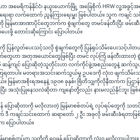
ဟာ အမေရိကန်နိုင်ငံ၊ နယူးယောက်မြို့ အခြေစိုက် HRW လူ့အခွင့်အ
ှရေးရာ လက်ထောက် ညွန်ကြားရေးမှူး ဖြစ်ပါတယ်။ သူက ကချင် သ
ု မြန်မာအာဏာပိုင်တွေဘက်က စွဲချက်တွေ တမင်ဖန်တီးပြီး ဖမ်းဆ
ပေးဖို့ တောင်းဆိုကြောင်း ပြောပါတယ်။
ံးကို ပြန်လွတ်ပေးသင့်သလို စွဲချက်တွေကို ပြန်ရုပ်သိမ်းပေးသင့်ပါတယ
ျက်တွေဟာ အတုအယောင်တွေဖြစ်ပြီး တမင် လုပ်ကြံ ဖန်တီးထားတဲ့ စွ
ဆန့်ကျင် ပြောဆိုတဲ့သူတိုင်းဟာ လက်ကိုင်ဖွဲ့အစည်းတွေနဲ့ ဆက်သွယ်
ေကြရတာပါ။ မတရားအသင်းဆက်သွယ်မှု ဥပဒေကို လုံး၀ ဖျက်သိမ်းသင
်။ မြန်မာအစိုးရအနေနဲ့ ၁၉၀၈ ခုနှစ်၊ ဗြိတိသျှကိုလိုနီထက်က ပြဌာန်းခ
ြီး အသုံးပြုနေသလဲဆိုတာ ကျနော်တို့လည်း နားမလည်နိုင်ဘူး ဖြစ
န် ပြောဆိုတာကို မလိုလားတဲ့ မြန်မာစစ်တပ်ရဲ့ လုပ်ရပ်တွေကို သတင
ွက် ဒီ ကချင်သင်းထောက် ဆရာတော် ၂ ဦး အခုလို ဖမ်းဆီးခံရတာဖြ
n က ပြောပါတယ်။
ာစစ်တပ်က သူတို့ကို ဝေဖန် ပြောဆိုတာကို လုံး၀ မလိုလားပါဘူး။ ဒ