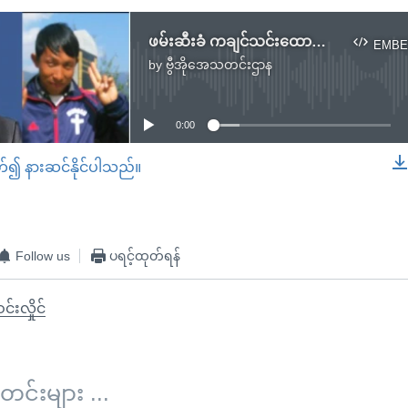
ဖမ်းဆီးခံ ကချင်သင်းထောက်ဆရာနှစ်ဦး ချက်ချင်းပြန်လွှတ်ပေးဖို့ HRW တောင်းဆို
EMBE
by
ဗွီအိုအေသတင်းဌာန
No media source currently available
0:00
တ်၍ နားဆင်နိုင်ပါသည်။
EMBED
Follow us
ပရင့်ထုတ်ရန်
င်းလှိုင်
်းများ ...