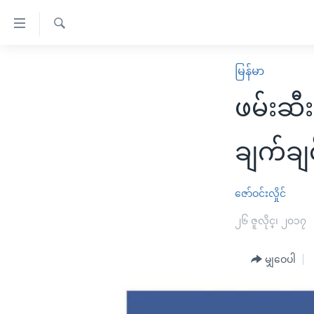
သုံး
ရ
ရှာဖွေ
လွယ်ကူ
မူလစာမျက်နှာ
မြန်မာ
ရ
စေ
မြန်မာ
လာ
ဖမ်းဆီ
သည့်
ဒ်
ကမ္ဘာ့သတင်းများ
Link
ဗွီဒီယို
နိုင်ငံတကာ
ချက်ချင
များ
သတင်းလွတ်လပ်ခွင့်
အမေရိကန်
ပင်မ
ရပ်ဝန်းတခု လမ်းတခု အလွန်
တရုတ်
ဇော်ဝင်းလှိုင်
အကြောင်းအရာ
အင်္ဂလိပ်စာလေ့လာမယ်
အစ္စရေး-ပါလက်စတိုင်း
၂၆ ဇူလိုင္၊ ၂၀၁၇
သို့
အပတ်စဉ်ကဏ္ဍများ
အမေရိကန်သုံးအီဒီယံ
ကျော်
မျှဝေပါ
ကြည့်
ရေဒီယိုနှင့်ရုပ်သံ အချက်အလက်များ
မကြေးမုံရဲ့ အင်္ဂလိပ်စာ
ရေဒီယို
ရန်
ရေဒီယို/တီဗွီအစီအစဉ်
ရုပ်ရှင်ထဲက အင်္ဂလိပ်စာ
တီဗွီ
ပင်မ