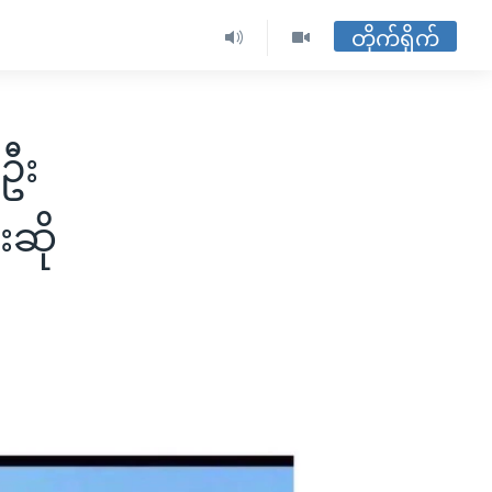
တိုက်ရိုက်
ဦး
းဆို