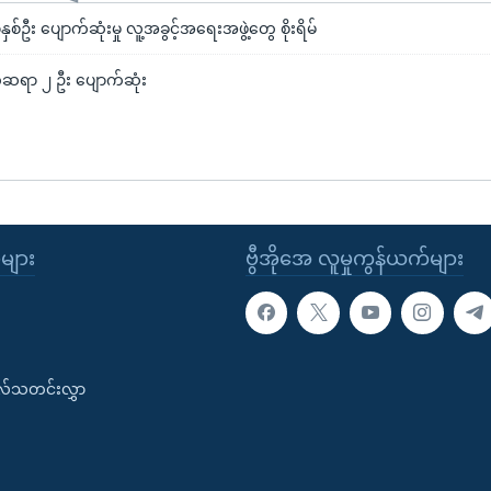
စ်ဦး ပျောက်ဆုံးမှု လူ့အခွင့်အရေးအဖွဲ့တွေ စိုးရိမ်
ရာ ၂ ဦး ပျောက်ဆုံး
ုများ
ဗွီအိုအေ လူမှုကွန်ယက်များ
းလ်သတင်းလွှာ