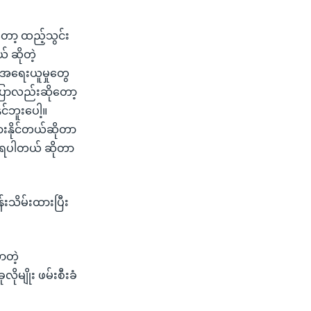
ုတော့ ထည့်သွင်း
် ဆိုတဲ့
ု အရေးယူမှုတွေ
်ပြောလည်းဆိုတော့
ိုင်ဘူးပေါ့။
းနိုင်တယ်ဆိုတာ
းနေရပါတယ် ဆိုတာ
်းသိမ်းထားပြီး
ာတဲ့
မျိုး ဖမ်းစီးခံ