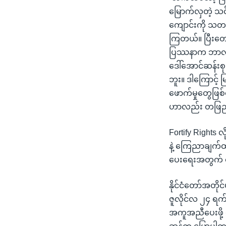
မြောက်လှတဲ့ သင
ကျောင်းကို သတင်
ကြတယ်။ ပြီးတော
ပြဿနာက ဘာလဲဆို
ဒေါ်အောင်ဆန်းစု
ဘူး။ ဒါကြောင့် 
ဖောက်မှုတွေဖြစ
ဟာလည်း တဖြည်းဖ
Fortify Rights လ
နဲ့ ကြေညာချက်ထု
ပေးရေးအတွက် တ
နိုင်ငံတော်အတိုင
ဇူလိုင်လ ၂၄ ရက
အကူအညီပေးဖို့ 