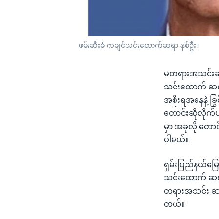
ဖမ်းဆီးခံ ကချင်သင်းထောက်ဆရာ နှစ်ဦး။
မတရားအသင်းဆက်သွ
သင်းထောက် ဆရာတော
အစိုးရအနေနဲ့ ခြ
တောင်းဆိုလိုက်ပါ
မှာ အခုလို တော
ပါမယ်။
ရှမ်းပြည်နယ်မြော
သင်းထောက် ဆရာတေ
တရားအသင်း ဆက်သွ
တယ်။