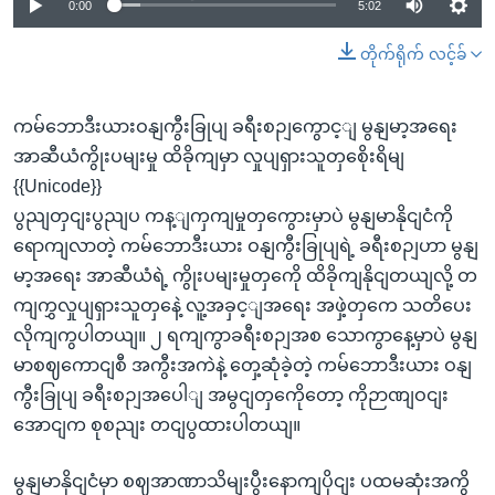
0:00
5:02
တိုက်ရိုက် လင့်ခ်
ကမ်ဘောဒီးယားဝနျကွီးခြုပျ ခရီးစဉျကွောင့ျ မွနျမာ့အရေး
အာဆီယံကွိုးပမျးမှု ထိခိုကျမှာ လှုပျရှားသူတှစေိုးရိမျ
{{Unicode}}
ပွညျတှငျးပွညျပ ကန့ျကှကျမှုတှကွေားမှာပဲ မွနျမာနိုငျငံကို
ရောကျလာတဲ့ ကမ်ဘောဒီးယား ဝနျကွီးခြုပျရဲ့ ခရီးစဉျဟာ မွနျ
မာ့အရေး အာဆီယံရဲ့ ကွိုးပမျးမှုတှကေို ထိခိုကျနိုငျတယျလို့ တ
ကျကွှလှုပျရှားသူတှနေဲ့ လူ့အခှင့ျအရေး အဖှဲ့တှကေ သတိပေး
လိုကျကွပါတယျ။ ၂ ရကျကွာခရီးစဉျအစ သောကွာနေ့မှာပဲ မွနျ
မာစဈကောငျစီ အကွီးအကဲနဲ့ တှေ့ဆုံခဲ့တဲ့ ကမ်ဘောဒီးယား ဝနျ
ကွီးခြုပျ ခရီးစဉျအပေါျ အမွငျတှကေိုတော့ ကိုဉာဏျဝငျး
အောငျက စုစညျး တငျပွထားပါတယျ။
မွနျမာနိုငျငံမှာ စဈအာဏာသိမျးပွီးနောကျပိုငျး ပထမဆုံးအကွိ