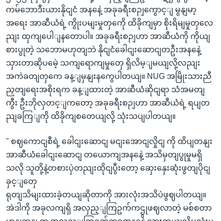
ကမ်ဘောဒီးယားနိုငျငံ အနနေဲ့ အခုခရီးစဉျကွောင့ျ မွနျမာ့
အရေး အာဆီယံရဲ့ ကွိုးပမျးမှုတှကေို ထိခိုကျမှာ စိုးရိမျမှုတှလေ
ညျး ထှကျပေါျနတောပါ။ အခုခရီးစဉျဟာ အာဆီယံကို ကိုယျ
စားပွုတဲ့ သဘောမဟုတျဘဲ နိုငျငံခေါငျးဆောငျတဦးအနနေဲ့
သှားတာဆိုပမေဲ့ သကျရောကျမှုတှေ ရှိလိမ့ျမယျလို့လညျး
အကဲခတျတှကေ ခန့ျမှနျးနကွေပါတယျ။ NUG အမြိုးသားညီ
ညှတျရေးအစိုးရက ခန့ျထားတဲ့ အာဆီယံဆိုငျရာ သံအမတျ
ကွီး ဦးဘိုလှတင့ျကတော့ အခုခရီးစဉျဟာ အာဆီယံရဲ့ ရပျတ
ညျခကြျကို ထိခိုကျစတေယျလို့ သုံးသပျပါတယျ။
" စဈကောငျစီရဲ့ ခေါငျးဆောငျ မငျးအောငျလှိုငျ ကို ထိပျတနျး
အာဆီယံခေါငျးဆောငျ တယောကျအနနေဲ့ အသိမှတျပွုမှုမရှိ
သလို သူတို့နဲ့တစားပှဲတညျးထိုငျပွီးတော့ ဆှေးနှေးဆုံးဖွတျပိုငျ
ခှင့ျတှေ
ရုတျသိမျးထားခဲ့တယျဆိုတာကို အားလုံးအသိပဲဖွဈပါတယျ။
အဲဒါကို အခုလကျရှိ အလှည့ျကြဥက်ကဌွုဖဈလာတဲ့ မစ်စတာ