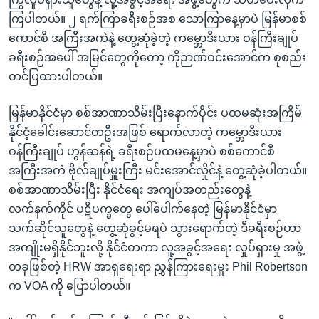
ကြပါတယ်။ ၂ ရက်ကြာခရီးစဉ်အစ သောကြာနေ့မှာပဲ မြန်မာစစ်
ကောင်စီ အကြီးအကဲနဲ့ တွေ့ဆုံခဲ့တဲ့ ကမ္ဘောဒီးယား ဝန်ကြီးချုပ်
ခရီးစဉ်အပေါ် အမြင်တွေကိုတော့ ကိုဉာဏ်ဝင်းအောင်က စုစည်း
တင်ပြထားပါတယ်။
မြန်မာနိုင်ငံမှာ စစ်အာဏာသိမ်းပြီးနောက်ပိုင်း ပထမဆုံးအကြိမ်
နိုင်ငံ့ခေါင်းဆောင်တဦးအဖြစ် ရောက်လာတဲ့ ကမ္ဘောဒီးယား
ဝန်ကြီးချုပ် ဟွန်ဆန်ရဲ့ ခရီးစဉ်ပထမနေ့မှာပဲ စစ်ကောင်စီ
အကြီးအကဲ ဗိုလ်ချုပ်မှူးကြီး မင်းအောင်လှိုင်နဲ့ တွေ့ဆုံခဲ့ပါတယ်။
စစ်အာဏာသိမ်းပြီး နိုင်ငံရေး အကျပ်အတည်းတွေနဲ့
လက်နက်ကိုင် ပဋိပက္ခတွေ ပေါ်ပေါက်နေတဲ့ မြန်မာနိုင်ငံမှာ
သက်ဆိုင်သူတွေနဲ့ တွေ့ဆုံခွင့်မရပဲ သွားရောက်တဲ့ ဒီခရီးစဉ်ဟာ
အကျိုးမရှိနိုင်ဘူးလို့ နိုင်ငံတကာ လူ့အခွင့်အရေး လှုပ်ရှားမှု အဖွဲ့
တခုဖြစ်တဲ့ HRW အာရှရေးရာ ညွှန်ကြားရေးမှူး Phil Robertson
က VOA ကို ပြောပါတယ်။