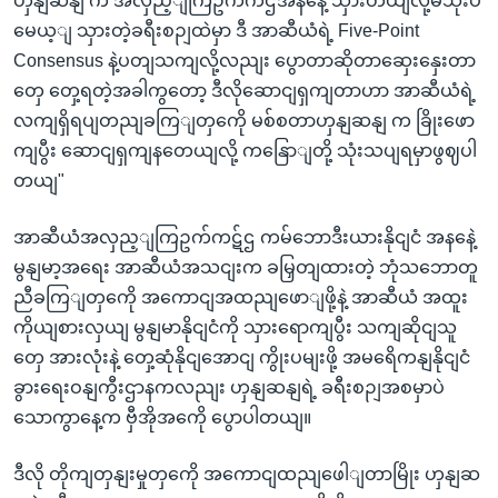
ဟှနျဆနျ က အလှည့ျကြဥက်ကဌအနနေဲ့ သှားတယျလို့မသုံးပ
မေယ့ျ သှားတဲ့ခရီးစဉျထဲမှာ ဒီ အာဆီယံရဲ့ Five-Point
Consensus နဲ့ပတျသကျလို့လညျး ပွောတာဆိုတာဆှေးနှေးတာ
တှေ တှေ့ရတဲ့အခါကွတော့ ဒီလိုဆောငျရှကျတာဟာ အာဆီယံရဲ့
လကျရှိရပျတညျခကြျတှကေို မစ်စတာဟှနျဆနျ က ခြိုးဖော
ကျပွီး ဆောငျရှကျနတေယျလို့ ကနြောျတို့ သုံးသပျရမှာဖွဈပါ
တယျ"
အာဆီယံအလှည့ျကြဥက်ကဋ်ဌ ကမ်ဘောဒီးယားနိုငျငံ အနနေဲ့
မွနျမာ့အရေး အာဆီယံအသငျးက ခမြှတျထားတဲ့ ဘုံသဘောတူ
ညီခကြျတှကေို အကောငျအထညျဖောျဖို့နဲ့ အာဆီယံ အထူး
ကိုယျစားလှယျ မွနျမာနိုငျငံကို သှားရောကျပွီး သကျဆိုငျသူ
တှေ အားလုံးနဲ့ တှေ့ဆုံနိုငျအောငျ ကွိုးပမျးဖို့ အမရေိကနျနိုငျငံ
ခွားရေးဝနျကွီးဌာနကလညျး ဟှနျဆနျရဲ့ ခရီးစဉျအစမှာပဲ
သောကွာနေ့က ဗှီအိုအကေို ပွောပါတယျ။
ဒီလို တိုကျတှနျးမှုတှကေို အကောငျထညျဖေါျတာမြိုး ဟှနျဆ