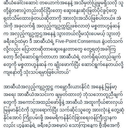
ဆီယံခေါင်းဆောင် တယောက်အနေနဲ့ အသိမှတ်ပြုမှုမရှိသလို သူ
တို့နဲ့တစားပွဲတည်းထိုင်ပြီးတော့ ဆွေးနွေးဆုံးဖြတ်ပိုင်ခွင့်တွေ
ရုတ်သိမ်းထားခဲ့တယ်ဆိုတာကို အားလုံးအသိပဲဖြစ်ပါတယ်။ အဲ
ဒါကို အခုလက်ရှိ အလှည့်ကျဥက္ကဌြုဖစ်လာတဲ့ မစ္စတာဟွန်ဆန်
က အလှည့်ကျဥက္ကဌအနေနဲ့ သွားတယ်လို့မသုံးပေမယ့် သွားတဲ့
ခရီးစဉ်ထဲမှာ ဒီ အာဆီယံရဲ့ Five-Point Consensus နဲ့ပတ်သက်
လို့လည်း ပြောတာဆိုတာဆွေးနွေးတာတွေ တွေ့ရတဲ့အခါကြ
တော့ ဒီလိုဆောင်ရွက်တာဟာ အာဆီယံရဲ့ လက်ရှိရပ်တည်ချက်
တွေကို မစ္စတာဟွန်ဆန် က ချိုးဖောက်ပြီး ဆောင်ရွက်နေတယ်လို့
ကျနော်တို့ သုံးသပ်ရမှာဖြစ်ပါတယ်"
အာဆီယံအလှည့်ကျဥက္ကဋ္ဌ ကမ္ဘောဒီးယားနိုင်ငံ အနေနဲ့ မြန်မာ့
အရေး အာဆီယံအသင်းက ချမှတ်ထားတဲ့ ဘုံသဘောတူညီချက်
တွေကို အကောင်အထည်ဖော်ဖို့နဲ့ အာဆီယံ အထူးကိုယ်စားလှယ်
မြန်မာနိုင်ငံကို သွားရောက်ပြီး သက်ဆိုင်သူတွေ အားလုံးနဲ့ တွေ့ဆုံ
နိုင်အောင် ကြိုးပမ်းဖို့ အမေရိကန်နိုင်ငံခြားရေးဝန်ကြီးဌာနက
လည်း ဟွန်ဆန်ရဲ့ ခရီးစဉ်အစမှာပဲ သောကြာနေ့က ဗွီအိုအေကို