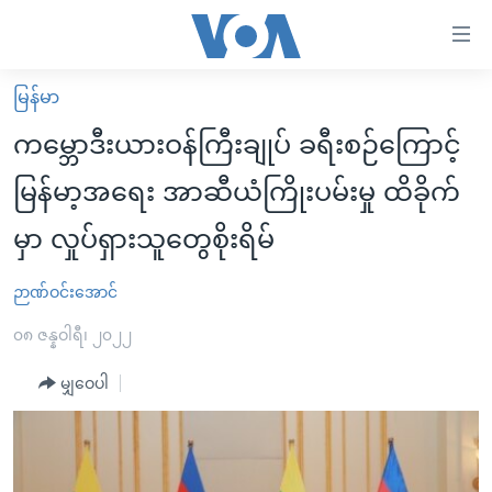
သုံး
ရ
လွယ်ကူ
မြန်မာ
မူလစာမျက်နှာ
စေ
ကမ္ဘောဒီးယားဝန်ကြီးချုပ် ခရီးစဉ်ကြောင့်
မြန်မာ
သည့်
မြန်မာ့အရေး အာဆီယံကြိုးပမ်းမှု ထိခိုက်
ကမ္ဘာ့သတင်းများ
Link
မှာ လှုပ်ရှားသူတွေစိုးရိမ်
ဗွီဒီယို
နိုင်ငံတကာ
များ
သတင်းလွတ်လပ်ခွင့်
အမေရိကန်
ပင်မ
ဉာဏ်ဝင်းအောင်
ရပ်ဝန်းတခု လမ်းတခု အလွန်
တရုတ်
အကြောင်းအရာ
၀၈ ဇန္နဝါရီ၊ ၂၀၂၂
သို့
အင်္ဂလိပ်စာလေ့လာမယ်
အစ္စရေး-ပါလက်စတိုင်း
ကျော်
မျှဝေပါ
အပတ်စဉ်ကဏ္ဍများ
အမေရိကန်သုံးအီဒီယံ
ကြည့်
ရေဒီယိုနှင့်ရုပ်သံ အချက်အလက်များ
မကြေးမုံရဲ့ အင်္ဂလိပ်စာ
ရေဒီယို
ရန်
ပင်မ
ရေဒီယို/တီဗွီအစီအစဉ်
ရုပ်ရှင်ထဲက အင်္ဂလိပ်စာ
တီဗွီ