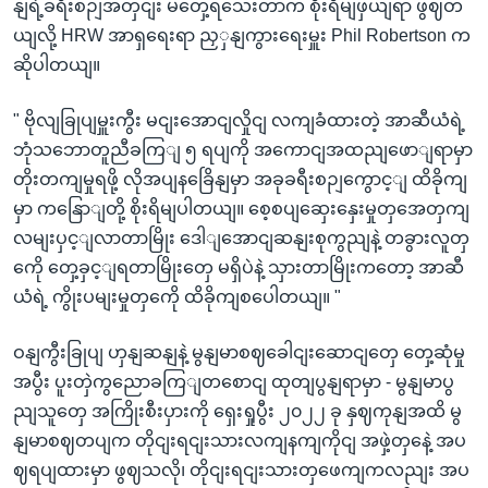
နျရဲ့ခရီးစဉျအတှငျး မတှေ့ရသေးတာက စိုးရိမျဖှယျရာ ဖွဈတ
ယျလို့ HRW အာရှရေးရာ ညှှနျကွားရေးမှူး Phil Robertson က
ဆိုပါတယျ။
" ဗိုလျခြုပျမှူးကွီး မငျးအောငျလှိုငျ လကျခံထားတဲ့ အာဆီယံရဲ့
ဘုံသဘောတူညီခကြျ ၅ ရပျကို အကောငျအထညျဖောျရာမှာ
တိုးတကျမှုရဖို့ လိုအပျနခြေိနျမှာ အခုခရီးစဉျကွောင့ျ ထိခိုကျ
မှာ ကနြောျတို့ စိုးရိမျပါတယျ။ စေ့စပျဆှေးနှေးမှုတှအေတှကျ
လမျးပှင့ျလာတာမြိုး ဒေါျအောငျဆနျးစုကွညျနဲ့ တခွားလူတှ
ကေို တှေ့ခှင့ျရတာမြိုးတှေ မရှိပဲနဲ့ သှားတာမြိုးကတော့ အာဆီ
ယံရဲ့ ကွိုးပမျးမှုတှကေို ထိခိုကျစပေါတယျ။ "
ဝနျကွီးခြုပျ ဟှနျဆနျနဲ့ မွနျမာစဈခေါငျးဆောငျတှေ တှေ့ဆုံမှု
အပွီး ပူးတှဲကွညောခကြျတစောငျ ထုတျပွနျရာမှာ - မွနျမာပွ
ညျသူတှေ အကြိုးစီးပှားကို ရှေးရှုပွီး ၂၀၂၂ ခု နှဈကုနျအထိ မွ
နျမာစဈတပျက တိုငျးရငျးသားလကျနကျကိုငျ အဖှဲ့တှနေဲ့ အပ
ဈရပျထားမှာ ဖွဈသလို၊ တိုငျးရငျးသားတှဖေကျကလညျး အပ