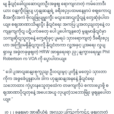
မျ နိုငျငံ့ခေါငျးဆောငျတဦးအဖွဈ ရောကျလာတဲ့ ကမ်ဘောဒီး
ယား ဝနျကွီးခြုပျ ဟှနျဆနျရဲ့ ခရီးစဉျပထမနေ့မှာပဲ စဈကောငျ
စီအကွီးအကဲ ဗိုလျခြုပျမှူးကွီး မငျးအောငျလှိုငျနဲ့ တှေ့ဆုံခဲ့ပါတ
ယျ။ စဈအာဏာသိမျးပွီး နိုငျငံရေး အကပြျအတညျးတှနေဲ့ လ
ကျနကျကိုငျ ပဋိပက်ခတှေ ပေါျပေါကျနတေဲ့ မွနျမာနိုငျငံမှာ
သကျဆိုငျသူတှနေဲ့ တှေ့ဆုံခှင့ျမရပဲ သှားရောကျတဲ့ ဒီခရီးစဉျ
ဟာ အကြိုးမရှိနိုငျဘူးလို့ နိုငျငံတကာ လူ့အခှင့ျအရေး လှုပျ
ရှားမှု အဖှဲ့တခုဖွဈတဲ့ HRW အာရှရေးရာ ညှှနျကွားရေးမှူး Phil
Robertson က VOA ကို ပွောပါတယျ။
" ဒေါျအာငျဆနျးစုကွညျ၊ ဦးဝငျးမွင့ျတို့နဲ့ မတှေ့ပဲ သှားတာ
ကိုက အခွခေံပွူနာပါ။ ဒါက ဟှနျဆနျအနနေဲ့ နိုငျငံရေး
သဘောထား ကှဲပွားနသေူတှထေဲက တဖကျကိုပဲ စကားပွောဖို့ စ
ဈအာဏာပိုငျတှနေဲ့ အပေးအယူ လုပျတဲ့သဘောမြိုး ဖွဈနပေါတ
ယျ။ "
၂၀၂၂ ခုနှဈမှာ အာဆီယံရဲ့ အလှည့ျကြဥက်ကဋ်ဌ ဖွဈလာတဲ့