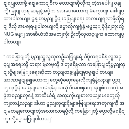
ဈရပျထားဖို့ စဈကောငျစီက တောငျးဆိုလိုကျတဲ့အပေါျ ဝနျ
ကွီးခြုပျ ဟှနျဆနျနဲ့အဖှဲ့က အားပေးထောကျခံကွောငျး ဖေါျပွ
ထားပါတယျ။ မွနျမာပွညျ ငွိမျးခမြျးရေး တကယျရလာဖို့ဆိုရ
ငျ ဒီလို အပဈရပျပါတယျလို့ ပွောလိုကျရုံနဲ့ မပွည့ျစုံနိုငျဘူးလို့
NUG ခန့ျ အာဆီယံသံအမတျကွီး ဦးဘိုလှတင့ျက ထောကျပွ
ပါတယျ။
" ကနြောျတို့ ပွညျသူလူထုတဦးခငြျးရဲ့ ဒီမိုကရစေီနဲ့ လူအခှ
င့ျအရေးတို့ တရားမြှတမှုတို့ ဒါတှရှေိမှသာ ကနြောျတို့ပွညျတှ
ငျးငွိမျးခမြျးရေးဆိုတာ တညျတန့ျနိုငျမှာဖွဈပါတယျ။
အာဏာရှငျနှဈယောကျ တှေ့ဆုံဆှေးနှေးလိုကျရုံနဲ့လညျး ပွညျ
တှငျးငွိမျးခမြျးရေးမရနိုငျသလို ဒီအပဈခတျရပျစဲထားတဲ့အ
ဖှဲ့အစညျးတှနေဲ့ အာဆီယံရဲ့ အထူးကိုယျစားလှယျပေးတှေ့လို
ကျတာနဲ့လညျး ဒါဟာ ပွညျတှငျးငွိမျးခမြျးရေးအတှကျကို အ
ငျမတနျကောငျးတဲ့အလားလာရပွီလို့ ကနြောျတို့ ပွောလို့မရနိုငျ
ဘူးလို့ပွောခငြျပါတယျ"