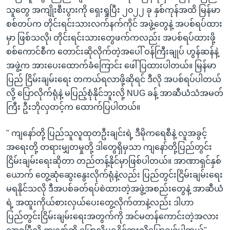
သူတွေ အကျိုးစီးပွားကို ရှေးရှုပြီး ၂၀၂၂ ခု နှစ်ကုန်အထိ မြန်မာ
စစ်တပ်က တိုင်းရင်းသားလက်နက်ကိုင် အဖွဲ့တွေနဲ့ အပစ်ရပ်ထား
မှာ ဖြစ်သလို၊ တိုင်းရင်းသားတွေဖက်ကလည်း အပစ်ရပ်ထားဖို့
စစ်ကောင်စီက တောင်းဆိုလိုက်တဲ့အပေါ် ဝန်ကြီးချုပ် ဟွန်ဆန်နဲ့
အဖွဲ့က အားပေးထောက်ခံကြောင်း ဖေါ်ပြထားပါတယ်။ မြန်မာ
ပြည် ငြိမ်းချမ်းရေး တကယ်ရလာဖို့ဆိုရင် ဒီလို အပစ်ရပ်ပါတယ်
လို့ ပြောလိုက်ရုံနဲ့ မပြည့်စုံနိုင်ဘူးလို့ NUG ခန့် အာဆီယံသံအမတ်
ကြီး ဦးဘိုလှတင့်က ထောက်ပြပါတယ်။
" ကျနော်တို့ ပြည်သူလူထုတဦးချင်းရဲ့ ဒီမိုကရေစီနဲ့ လူအခွင့်
အရေးတို့ တရားမျှတမှုတို့ ဒါတွေရှိမှသာ ကျနော်တို့ပြည်တွင်း
ငြိမ်းချမ်းရေးဆိုတာ တည်တန့်နိုင်မှာဖြစ်ပါတယ်။ အာဏာရှင်နှစ်
ယောက် တွေ့ဆုံဆွေးနွေးလိုက်ရုံနဲ့လည်း ပြည်တွင်းငြိမ်းချမ်းရေး
မရနိုင်သလို ဒီအပစ်ခတ်ရပ်စဲထားတဲ့အဖွဲ့အစည်းတွေနဲ့ အာဆီယံ
ရဲ့ အထူးကိုယ်စားလှယ်ပေးတွေ့လိုက်တာနဲ့လည်း ဒါဟာ
ပြည်တွင်းငြိမ်းချမ်းရေးအတွက်ကို အင်မတန်ကောင်းတဲ့အလား