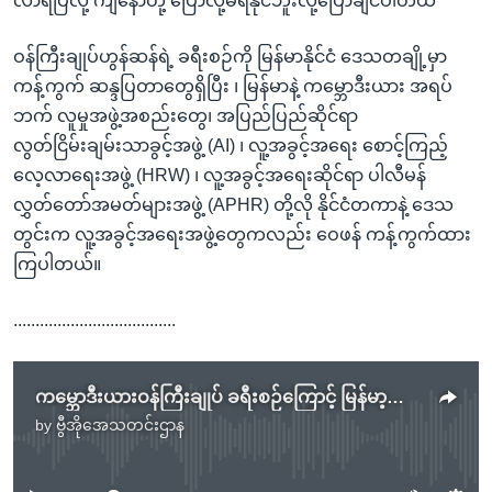
လာရပြီလို့ ကျနော်တို့ ပြောလို့မရနိုင်ဘူးလို့ပြောချင်ပါတယ်"
ဝန်ကြီးချုပ်ဟွန်ဆန်ရဲ့ ခရီးစဉ်ကို မြန်မာနိုင်ငံ ဒေသတချို့မှာ
ကန့်ကွက် ဆန္ဒပြတာတွေရှိပြီး ၊ မြန်မာနဲ့ ကမ္ဘောဒီးယား အရပ်
ဘက် လူမှုအဖွဲ့အစည်းတွေ၊ အပြည်ပြည်ဆိုင်ရာ
လွတ်ငြိမ်းချမ်းသာခွင့်အဖွဲ့ (AI) ၊ လူ့အခွင့်အရေး စောင့်ကြည့်
လေ့လာရေးအဖွဲ့ (HRW) ၊ လူ့အခွင့်အရေးဆိုင်ရာ ပါလီမန်
လွှတ်တော်အမတ်များအဖွဲ့ (APHR) တို့လို နိုင်ငံတကာနဲ့ ဒေသ
တွင်းက လူ့အခွင့်အရေးအဖွဲ့တွေကလည်း ဝေဖန် ကန့်ကွက်ထား
ကြပါတယ်။
.....................................
ကမ္ဘောဒီးယားဝန်ကြီးချုပ် ခရီးစဉ်ကြောင့် မြန်မာ့အရေး အာဆီယံကြိုးပမ်းမှု ထိခိုက်မှာ လှုပ်ရှားသူတွေစိုးရိမ်
by
ဗွီအိုအေသတင်းဌာန
No media source currently available