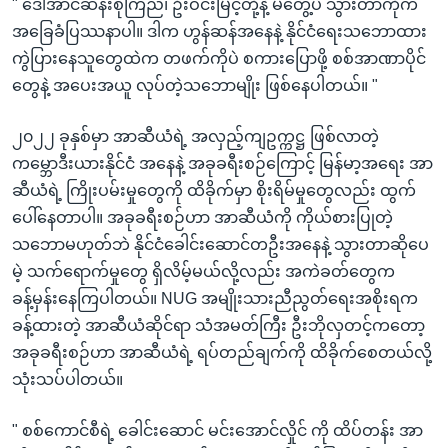
" ဒေါ်အာင်ဆန်းစုကြည်၊ ဦးဝင်းမြင့်တို့နဲ့ မတွေ့ပဲ သွားတာကိုက
အခြေခံပြဿနာပါ။ ဒါက ဟွန်ဆန်အနေနဲ့ နိုင်ငံရေးသဘောထား
ကွဲပြားနေသူတွေထဲက တဖက်ကိုပဲ စကားပြောဖို့ စစ်အာဏာပိုင်
တွေနဲ့ အပေးအယူ လုပ်တဲ့သဘောမျိုး ဖြစ်နေပါတယ်။ "
၂၀၂၂ ခုနှစ်မှာ အာဆီယံရဲ့ အလှည့်ကျဥက္ကဋ္ဌ ဖြစ်လာတဲ့
ကမ္ဘောဒီးယားနိုင်ငံ အနေနဲ့ အခုခရီးစဉ်ကြောင့် မြန်မာ့အရေး အာ
ဆီယံရဲ့ ကြိုးပမ်းမှုတွေကို ထိခိုက်မှာ စိုးရိမ်မှုတွေလည်း ထွက်
ပေါ်နေတာပါ။ အခုခရီးစဉ်ဟာ အာဆီယံကို ကိုယ်စားပြုတဲ့
သဘောမဟုတ်ဘဲ နိုင်ငံခေါင်းဆောင်တဦးအနေနဲ့ သွားတာဆိုပေ
မဲ့ သက်ရောက်မှုတွေ ရှိလိမ့်မယ်လို့လည်း အကဲခတ်တွေက
ခန့်မှန်းနေကြပါတယ်။ NUG အမျိုးသားညီညွတ်ရေးအစိုးရက
ခန့်ထားတဲ့ အာဆီယံဆိုင်ရာ သံအမတ်ကြီး ဦးဘိုလှတင့်ကတော့
အခုခရီးစဉ်ဟာ အာဆီယံရဲ့ ရပ်တည်ချက်ကို ထိခိုက်စေတယ်လို့
သုံးသပ်ပါတယ်။
" စစ်ကောင်စီရဲ့ ခေါင်းဆောင် မင်းအောင်လှိုင် ကို ထိပ်တန်း အာ