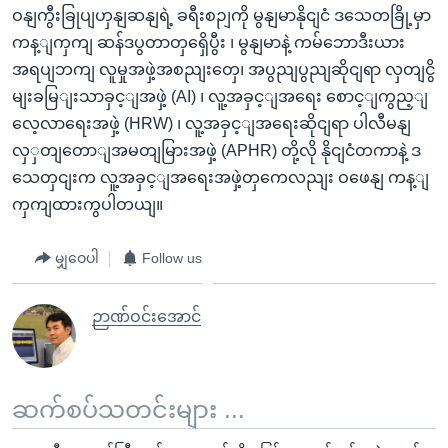
ဝနျကွီးခြုပျဟှနျဆနျရဲ့ ခရီးစဉျကို မွနျမာနိုငျငံ ဒသေတခြို့မှာ
ကန့ျကှကျ ဆန်ဒပွတာတှရှေိပွီး ၊ မွနျမာနဲ့ ကမ်ဘောဒီးယား
အရပျဘကျ လူမှုအဖှဲ့အစညျးတှေ၊ အပွညျပွညျဆိုငျရာ လှတျငွိ
မျးခမြျးသာခှင့ျအဖှဲ့ (AI) ၊ လူ့အခှင့ျအရေး စောင့ျကွည့ျ
လေ့လာရေးအဖှဲ့ (HRW) ၊ လူ့အခှင့ျအရေးဆိုငျရာ ပါလီမနျ
လှှတျတောျအမတျမြားအဖှဲ့ (APHR) တို့လို နိုငျငံတကာနဲ့ ဒ
သေတှငျးက လူ့အခှင့ျအရေးအဖှဲ့တှကေလညျး ဝဖေနျ ကန့ျ
ကှကျထားကွပါတယျ။
မျှဝေပါ
Follow us
ဉာဏ်ဝင်းအောင်
ဆက်စပ်သတင်းများ ...