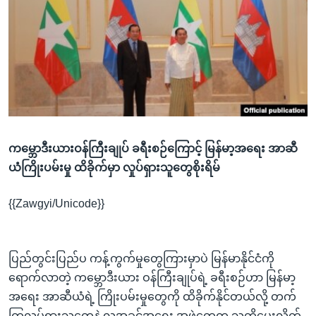
အ
သုတပဒေသာ အင်္ဂလိပ်စာ
ညွန်း
Learning English
စာမျက်နှာ
သို့
ဗွီအိုအေ လူမှုကွန်ယက်များ
ကျော်
ကြည့်
ရန်
ဘာသာစကားများ
ရှာဖွေ
ကမ္ဘောဒီးယားဝန်ကြီးချုပ် ခရီးစဉ်ကြောင့် မြန်မာ့အရေး အာဆီ
ရန်
ယံကြိုးပမ်းမှု ထိခိုက်မှာ လှုပ်ရှားသူတွေစိုးရိမ်
နေရာ
သို့
{{Zawgyi/Unicode}}
ကျော်
ရန်
ပြည်တွင်းပြည်ပ ကန့်ကွက်မှုတွေကြားမှာပဲ မြန်မာနိုင်ငံကို
ရောက်လာတဲ့ ကမ္ဘောဒီးယား ဝန်ကြီးချုပ်ရဲ့ ခရီးစဉ်ဟာ မြန်မာ့
အရေး အာဆီယံရဲ့ ကြိုးပမ်းမှုတွေကို ထိခိုက်နိုင်တယ်လို့ တက်
ကြွလှုပ်ရှားသူတွေနဲ့ လူ့အခွင့်အရေး အဖွဲ့တွေက သတိပေးလိုက်