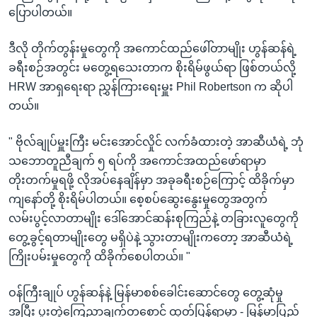
ပြောပါတယ်။
ဒီလို တိုက်တွန်းမှုတွေကို အကောင်ထည်ဖေါ်တာမျိုး ဟွန်ဆန်ရဲ့
ခရီးစဉ်အတွင်း မတွေ့ရသေးတာက စိုးရိမ်ဖွယ်ရာ ဖြစ်တယ်လို့
HRW အာရှရေးရာ ညွှန်ကြားရေးမှူး Phil Robertson က ဆိုပါ
တယ်။
" ဗိုလ်ချုပ်မှူးကြီး မင်းအောင်လှိုင် လက်ခံထားတဲ့ အာဆီယံရဲ့ ဘုံ
သဘောတူညီချက် ၅ ရပ်ကို အကောင်အထည်ဖော်ရာမှာ
တိုးတက်မှုရဖို့ လိုအပ်နေချိန်မှာ အခုခရီးစဉ်ကြောင့် ထိခိုက်မှာ
ကျနော်တို့ စိုးရိမ်ပါတယ်။ စေ့စပ်ဆွေးနွေးမှုတွေအတွက်
လမ်းပွင့်လာတာမျိုး ဒေါ်အောင်ဆန်းစုကြည်နဲ့ တခြားလူတွေကို
တွေ့ခွင့်ရတာမျိုးတွေ မရှိပဲနဲ့ သွားတာမျိုးကတော့ အာဆီယံရဲ့
ကြိုးပမ်းမှုတွေကို ထိခိုက်စေပါတယ်။ "
ဝန်ကြီးချုပ် ဟွန်ဆန်နဲ့ မြန်မာစစ်ခေါင်းဆောင်တွေ တွေ့ဆုံမှု
အပြီး ပူးတွဲကြေညာချက်တစောင် ထုတ်ပြန်ရာမှာ - မြန်မာပြည်