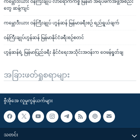
ကမ္ဘောဒီးယား ဝန်ကြီးချုပ် လာရောက်ကိစ္စ မြန်မာ အရပ်ဖက်အဖွဲ့အစည်း
တွေ ဆန့်ကျင်
ကမ္ဘောဒီးယား ဝန်ကြီးချုပ် ဟွန်ဆန် မြန်မာခရီးစဉ် ရည်ရွယ်ချက်
ဝန်ကြီးချုပ်ဟွန်ဆန် မြန်မာနိုင်ငံခရီးစဉ်စတင်
ဟွန်ဆန်ရဲ့ မြန်မာပြည်ခရီး နိုင်ငံရေးအသိုင်းအဝန်းက ဝေဖန်ရှုတ်ချ
အခြားဖတ်ရှုစရာများ
ဗွီအိုအေ လူမှုကွန်ယက်များ
သတင်း