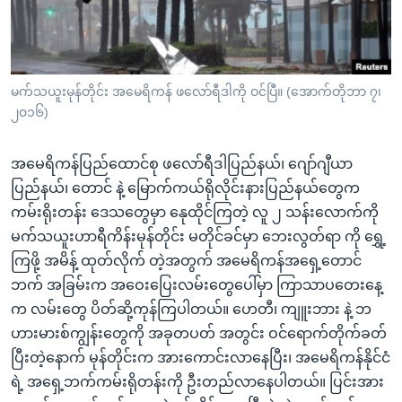
အ
သုတပဒေသာ အင်္ဂလိပ်စာ
ညွန်း
Learning English
စာမျက်နှာ
သို့
ဗွီအိုအေ လူမှုကွန်ယက်များ
မက်သယူးမုန်တိုင်း အမေရိကန် ဖလော်ရီဒါကို ဝင်ပြီ။ (အောက်တိုဘာ ၇၊
ကျော်
၂၀၁၆)
ကြည့်
ရန်
အမေရိကန်ပြည်ထောင်စု ဖလော်ရီဒါပြည်နယ်၊ ဂျော်ဂျီယာ
ဘာသာစကားများ
ရှာဖွေ
ပြည်နယ်၊ တောင် နဲ့ မြောက်ကယ်ရိုလိုင်းနားပြည်နယ်တွေက
ရန်
ကမ်းရိုးတန်း ဒေသတွေမှာ နေုထိုင်ကြတဲ့ လူ ၂ သန်းလောက်ကို
နေရာ
မက်သယူးဟာရီကိန်းမုန်တိုင်း မတိုင်ခင်မှာ ဘေးလွတ်ရာ ကို ရွှေ့
သို့
ကြဖို့ အမိန့် ထုတ်လိုက် တဲ့အတွက် အမေရိကန်အရှေ့တောင်
ကျော်
ဘက် အခြမ်းက အဝေးပြေးလမ်းတွေပေါ်မှာ ကြာသာပတေးနေ့
ရန်
က လမ်းတွေ ပိတ်ဆို့ကုန်ကြပါတယ်။ ဟေတီ၊ ကျူးဘား နဲ့ ဘ
ဟားမားစ်ကျွန်းတွေကို အခုတပတ် အတွင်း ဝင်ရောက်တိုက်ခတ်
ပြီးတဲ့နောက် မုန်တိုင်းက အားကောင်းလာနေပြီး၊ အမေရိကန်နိုင်ငံ
ရဲ့ အရှေ့ဘက်ကမ်းရိုတန်းကို ဦးတည်လာနေပါတယ်။ ပြင်းအား