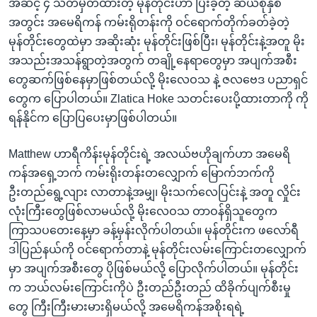
အဆင့် ၄ သတ်မှတ်ထားတဲ့ မုန်တိုင်းဟာ ပြီးခဲ့တဲ့ ဆယ်စုနှစ်
အတွင်း အမေရိကန် ကမ်းရိုတန်းကို ဝင်ရောက်တိုက်ခတ်ခဲ့တဲ့
မုန်တိုင်းတွေထဲမှာ အဆိုးဆုံး မုန်တိုင်းဖြစ်ပြီး၊ မုန်တိုင်းနဲ့အတူ မိုး
အသည်းအသန်ရွာတဲ့အတွက် တချို့နေရာတွေမှာ အပျက်အစီး
တွေဆက်ဖြစ်နေမှာဖြစ်တယ်လို့ မိုးလေဝသ နဲ့ ဇလဗေဒ ပညာရှင်
တွေက ပြောပါတယ်။ Zlatica Hoke သတင်းပေးပို့ထားတာကို ကို
ရန်နိုင်က ပြောပြပေးမှာဖြစ်ပါတယ်။
Matthew ဟာရီကိန်းမုန်တိုင်းရဲ့ အလယ်ဗဟိုချက်ဟာ အမေရိ
ကန်အရှေ့ဘက် ကမ်းရိုးတန်းတလျှောက် မြောက်ဘက်ကို
ဦးတည်ရွေ့လျား လာတာနဲ့အမျှ၊ မိုးသက်လေပြင်းနဲ့ အတူ လှိုင်း
လုံးကြီးတွေဖြစ်လာမယ်လို့ မိုးလေဝသ တာဝန်ရှိသူတွေက
ကြာသပတေးနေ့မှာ ခန့်မှန်းလိုက်ပါတယ်။ မုန်တိုင်းက ဖလော်ရီ
ဒါပြည်နယ်ကို ဝင်ရောက်တာနဲ့ မုန်တိုင်းလမ်းကြောင်းတလျှောက်
မှာ အပျက်အစီးတွေ ပိုဖြစ်မယ်လို့ ပြောလိုက်ပါတယ်။ မုန်တိုင်း
က ဘယ်လမ်းကြောင်းကိုပဲ ဦးတည်ဦးတည် ထိခိုက်ပျက်စီးမှု
တွေ ကြီးကြီးမားမားရှိမယ်လို့ အမေရိကန်အစိုးရရဲ့