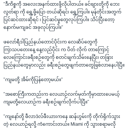
"ဒီကိစ္စကို အလေးအနက်ထားဖို့လိုပါတယ်။ ခင်ဗျားတို့ကို ဘေး
လွတ်ရာ ကို ရွှေ့ဖို့ပြော တယ်ဆိုရင်၊ ရွှေ့ကြပါ။ မုန်တိုင်းအတွက်
ပြင်ဆင်ထားဆိုရင် ၊ ပြင်ဆင်မှုတွေလုပ်ကြပါ။ သိပ်ပြီးတော့
နောက်မကျခင် အခုလုပ်ကြပါ။"
ဖလော်ရီဒါပြည်နယ်တောင်ပိုင်းက လေဆိပ်တွေကို
ကြာသပတေးနေ့ နေ့လည်ပိုင်း က ပိတ် လိုက် တာကြောင့်
လေကြောင်းခရီးစဉ်တွေကို စတင်ဖျက်သိမ်းနေပြီး၊ တခြား
ပြည်နယ်တွေမှာလည်း ခရီးစဉ်တွေဖျက်တာတွေဖြစ်လာနေပါပြီ။
"ကျမတို့ အိမ်ကိုပြန်တော့မယ်။"
"အစောကြီးကတည်းက လေယာဉ်လက်မှတ်ကိုမှာထားပေမယ့်
ကျမတို့လေယာဉ်က ခရီးစဉ်ဖျက်လိုက်ပါပြီ။"
"ကျနော်တို့ ဖီလာဒဲလ်ဖီးယားကနေ ဆန်ဟွမ်းကို တိုက်ရိုက်သွား
တဲ့ လေယာဉ်ရလို့ ကံကောင်းတယ်။ Miami ကို သွားစရာမလို