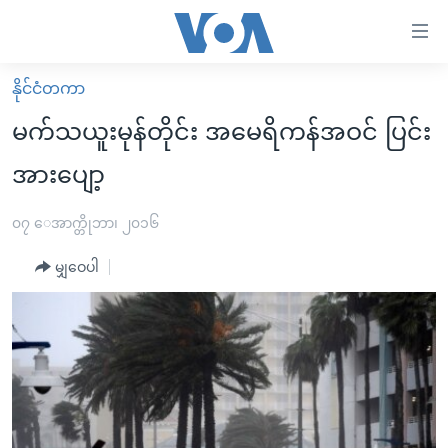
သုံး
ရ
လွယ်ကူ
နိုင်ငံတကာ
မူလစာမျက်နှာ
စေ
မက်သယူးမုန်တိုင်း အမေရိကန်အဝင် ပြင်း
မြန်မာ
သည့်
အားပျော့
ကမ္ဘာ့သတင်းများ
Link
ဗွီဒီယို
နိုင်ငံတကာ
၀၇ ေအာက္တိုဘာ၊ ၂၀၁၆
များ
သတင်းလွတ်လပ်ခွင့်
အမေရိကန်
ပင်မ
မျှဝေပါ
ရပ်ဝန်းတခု လမ်းတခု အလွန်
တရုတ်
အကြောင်းအရာ
သို့
အင်္ဂလိပ်စာလေ့လာမယ်
အစ္စရေး-ပါလက်စတိုင်း
ကျော်
အပတ်စဉ်ကဏ္ဍများ
အမေရိကန်သုံးအီဒီယံ
ကြည့်
ရေဒီယိုနှင့်ရုပ်သံ အချက်အလက်များ
မကြေးမုံရဲ့ အင်္ဂလိပ်စာ
ရေဒီယို
ရန်
ပင်မ
ရေဒီယို/တီဗွီအစီအစဉ်
ရုပ်ရှင်ထဲက အင်္ဂလိပ်စာ
တီဗွီ