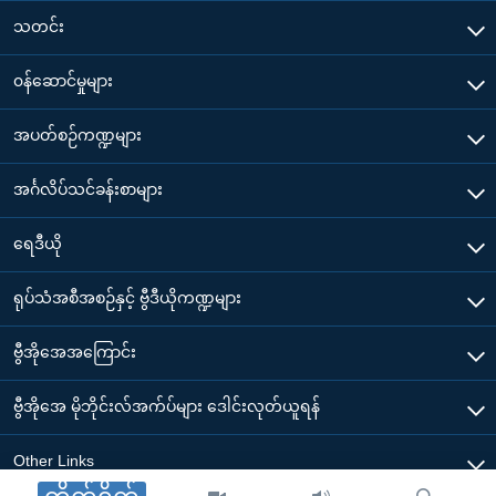
သတင်း
၀န်ဆောင်မှုများ
အပတ်စဉ်ကဏ္ဍများ
အင်္ဂလိပ်သင်ခန်းစာများ
ရေဒီယို
ရုပ်သံအစီအစဉ်နှင့် ဗွီဒီယိုကဏ္ဍများ
ဗွီအိုအေအကြောင်း
ဗွီအိုအေ မိုဘိုင်းလ်အက်ပ်များ ဒေါင်းလုတ်ယူရန်
Other Links