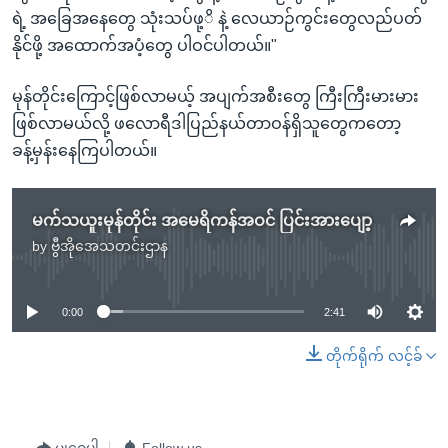
ရဲ့ အခြေအနေတွေ သုံးသပ်ဖု့ိ နဲ့ လေယာဉ်ကွင်းတွေလည်ပတ်
နိုင်ဖို့ အထောက်အပံ့တွေ ပါဝင်ပါတယ်။"
မုန်တိုင်းကြောင့်ဖြစ်လာမယ့် အပျက်အစီးတွေ ကြီးကြီးမားမား
ဖြစ်လာမယ်လို့ ဖလောရီဒါပြည်နယ်တာဝန်ရှိသူတွေကတော့
ခန့်မှန်းနေကြပါတယ်။
မက်သယူးမုန်တိုင်း အမေရိကန်အဝင် ပြင်းအားပျော့
by
ဗွီအိုအေသတင်းဌာန
No media source currently available
0:00
2:41
တိုက်ရိုက် လင့်ခ်