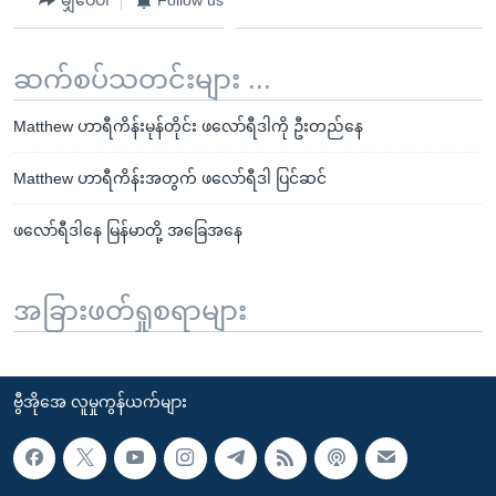
မျှဝေပါ
Follow us
ဆက်စပ်သတင်းများ ...
Matthew ဟာရီကိန်းမုန်တိုင်း ဖလော်ရီဒါကို ဦးတည်နေ
Matthew ဟာရီကိန်းအတွက် ဖလော်ရီဒါ ပြင်ဆင်
ဖလော်ရီဒါနေ မြန်မာတို့ အခြေအနေ
အခြားဖတ်ရှုစရာများ
ဗွီအိုအေ လူမှုကွန်ယက်များ