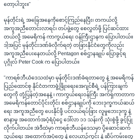
တော့ပါဘူး။"
မုန်တိုင်းရဲ့ အခြေအနေကိုစောင့်ကြည်နေပြီး၊ တကယ်လို့
အကူအညီတောင်းလာရင်၊ တပ်ဖွဲ့တွေ စေလွှတ်ဖို့ ပြင်ဆင်ထား
တယ်လို့ အမေရိကန် ကာကွယ်ရေး ဝန်ကြီးဌာနက ပြောပါတယ်။
ဒါ့အပြင် မုန်တိုင်းဒဏ်ခံလိုက်ရတဲ့ တခြားနိုင်ငံတွေကိုလည်း
အကူအညီပေးနေတယ်လို့ Pentagon စစ်ဌာနချုပ် ပြောခွင့်ရ
ပုဂ္ဂိုလ် Peter Cook က ပြောပါတယ်။
"ကာရစ်ဘီယံဒေသထဲမှာ မုန်တိုင်းဒဏ်ခံရတာတွေ နဲ့ အမေရိကန်
ပြည်ထောင်စု နိုင်ငံတကာဖွံ့ဖြိုးရေးအေဂျင်စီရဲ့ ပန်ကြားချက်
တွေကို တုံ့ပြန်တဲ့အနေနဲ့ ၊ ကာကွယ်ရေးဝန်ကြီး အက်ရှ်ကာတာက
အမေရိကန်တောင်ပိုင်းတိုင်း စစ်ဌာနချုပ်ကို ဘေးဒုက္ခကယ်ဆယ်
ရေး အကူအညီတွေ ပေးနိုင်ဖို့ ပင်လယ်ရပ်ခြား လူမှုဘေးဒုက္ခ နဲ့
စာနာမှု အထောက်အပံ့ရံပုံငွေ ဒေါ်လာ ၁၁ သန်းကို သုံးစွဲဖို့ ခွင့်ပြု
လိုက်ပါတယ်။ အဲဒီထဲမှာ ကာရစ်ဘီယန်ဒေသမှာ ပို့ဆောင်ဆက်
သွယ်ရေး အထောက်အပံ့တွေ နဲ့ လေယာဉ်ကွင်း နဲ့ ဆိပ်ကမ်းတွေ