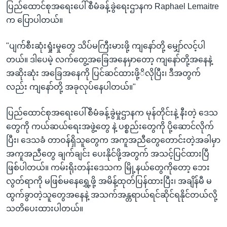
ပြည်ထောင်စုအရေးပေါ် စီမံခန့်ခွဲရေးဌာနက Raphael Lemaitre
က ပြောပါတယ်။
"ပျက်စီးဆုံးရှုံးမှုတွေ သိပ်မကြီးမားဖို့ ကျနော်တို့ မျှော်လင့်ပါ
တယ်။ ဒါပေမဲ့ လက်တွေ့အခြေအနေမှာတော့ ကျနော်တို့အနေနဲ့
အဆိုးဆုံး အခြေအနေကို ပြင်ဆင်ထားဖို့ိလိုပြီး၊ ဒီအတွက်
လည်း ကျနော်တို့ အခုလုပ်နေပါတယ်။"
ပြည်ထောင်စုအရေးပေါ်စီမံခန့်ခွဲမှုဌာနက မုန်တိုင်းနဲ့ နီးတဲ့ ဒေသ
တွေကို ကယ်ဆယ်ရေးအဖွဲ့တွေ နဲ့ ပစ္စည်းတွေကို ပို့ဆောင်လိုက်
ပြီး၊ ဒေသခံ တာဝန်ရှိသူတွေက အကူအညီတွေတောင်းတဲ့အခါမှာ
အကူအညီတွေ ချက်ချင်း ပေးနိုင်ဖို့အတွက် အသင့်ပြင်ထားပြီ
ဖြစ်ပါတယ်။ ကမ်းရိုးတန်းဒေသက မြို့နယ်တွေကိုတော့ ဘေး
လွတ်ရာကို မဖြစ်မနေရွှေ့ဖို့ အမိန့်ထုတ်ပြန်ထားပြီး၊ အချိန်မီ မ
ထွက်ခွာတဲ့သူတွေအနေနဲ့ အသက်အန္တရာယ်ရင်ဆိုင်ရနိုင်တယ်လို့
သတိပေးထားပါတယ်။