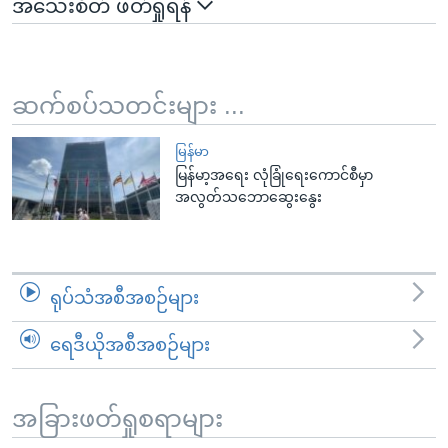
အသေးစိတ် ဖတ်ရှုရန်
ဆက်စပ်သတင်းများ ...
မြန်မာ
မြန်မာ့အရေး လုံခြုံရေးကောင်စီမှာ
အလွတ်သဘောဆွေးနွေး
ရုပ်သံအစီအစဉ်များ
ရေဒီယိုအစီအစဉ်များ
အခြားဖတ်ရှုစရာများ