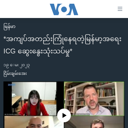
သုံး
ရ
လွယ်ကူ
မြန်မာ
မူလစာမျက်နှာ
စေ
*အကျပ်အတည်းကြုံနေရတဲ့မြန်မာ့အရေး
မြန်မာ
သည့်
ICG ဆွေးနွေးသုံးသပ်မှု*
ကမ္ဘာ့သတင်းများ
Link
ဗွီဒီယို
နိုင်ငံတကာ
များ
၁၉ ေမ၊ ၂၀၂၃
သတင်းလွတ်လပ်ခွင့်
အမေရိကန်
ငြိမ်းချမ်းအေး
ပင်မ
ရပ်ဝန်းတခု လမ်းတခု အလွန်
တရုတ်
အကြောင်းအရာ
သို့
အင်္ဂလိပ်စာလေ့လာမယ်
အစ္စရေး-ပါလက်စတိုင်း
ကျော်
အပတ်စဉ်ကဏ္ဍများ
အမေရိကန်သုံးအီဒီယံ
ကြည့်
ရေဒီယိုနှင့်ရုပ်သံ အချက်အလက်များ
မကြေးမုံရဲ့ အင်္ဂလိပ်စာ
ရေဒီယို
ရန်
No media source currently available
ပင်မ
ရေဒီယို/တီဗွီအစီအစဉ်
ရုပ်ရှင်ထဲက အင်္ဂလိပ်စာ
တီဗွီ