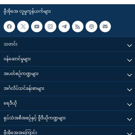
ဗွီအိုအေ လူမှုကွန်ယက်များ
သတင်း
၀န်ဆောင်မှုများ
အပတ်စဉ်ကဏ္ဍများ
အင်္ဂလိပ်သင်ခန်းစာများ
ရေဒီယို
ရုပ်သံအစီအစဉ်နှင့် ဗွီဒီယိုကဏ္ဍများ
ဗွီအိုအေအကြောင်း