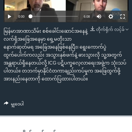
အ
သုတပဒေသာ အင်္ဂလိပ်စာ
ညွန်း
Learning English
0:00
6:08
စာမျက်နှာ
သို့
ဗွီအိုအေ လူမှုကွန်ယက်များ
တိုက်ရိုက် လင့်ခ်
မြန်မာအာဏာသိမ်း စစ်ခေါင်းဆောင်အနေနဲ့
ကျော်
လက်ရှိအခြေအနေမှာ ရှေ့မတိုးသာ
ကြည့်
နောက်ဆုတ်မရ အခြေအနေဖြစ်နေပြီး၊ ရွေးကောက်ပွဲ
ရန်
ဘာသာစကားများ
ထွက်ပေါက်ကလည်း အသွားနှစ်ဖက်နဲ့ ဓားသွားလို သူ့အတွက်
ရှာဖွေ
အန္တရာယ်ရှိနေတယ်လို့ ICG ပဋိပက္ခလေ့လာရေးအဖွဲ့က သုံးသပ်
ရန်
ပါတယ်။ တဘက်မှာနိုင်ငံတကာချည်းကပ်မှုက အဖြေထွက်ဖို့
နေရာ
အားနည်းနေတာကို ထောက်ပြထားပါတယ်။
သို့
ကျော်
ရန်
မျှဝေပါ