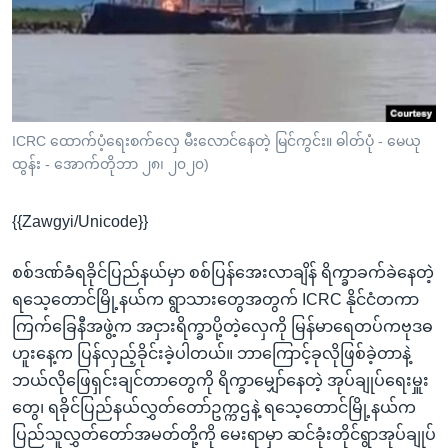
အ
သုတပဒေသာ အင်္ဂလိပ်စာ
ညွန်း
Learning English
စာမျက်နှာ
သို့
ဗွီအိုအေ လူမှုကွန်ယက်များ
ကျော်
ကြည့်
ICRC ထောက်ပံ့ရေးစက်လှေ မီးလောင်နေတဲ့ မြင်ကွင်း။ ဓါတ်ပုံ - မေယု
ထွန်း - အောက်တိုဘာ ၂၈၊ ၂၀၂၀)
ရန်
ဘာသာစကားများ
ရှာဖွေ
{{Zawgyi/Unicode}}
ရန်
နေရာ
စစ်ဒဏ်ခံရခိုင်ပြည်နယ်မှာ စစ်ပြန်အေးလာချိန် ရိက္ခာခက်ခဲနေတဲ့
သို့
ရသေ့တောင်မြို့နယ်က ရွာသားတွေအတွက် ICRC နိုင်ငံတကာ
ကျော်
ကြက်ခြေနီအဖွဲ့က အငှားရိက္ခာပို့တဲ့လှေကို မြန်မာရေတပ်ကဗုဒဓ
ရန်
ဟူးနေ့က ပြန်လှည့်ခိုင်းခဲ့ပါတယ်။ ဘာကြောင့်ခုလိုဖြစ်ခဲ့တာနဲ့
ဘယ်လိုဖြေရှင်းချင်တာတွေကို ရိက္ခာမျှော်နေတဲ့ အုပ်ချုပ်ရေးမှူး
တွေ၊ ရခိုင်ပြည်နယ်လွှတ်တော်ဥက္ကဌနဲ့ ရသေ့တောင်မြို့နယ်က
ပြည်သူလွှတ်တော်အမတ်တို့ကို မေးရာမှာ ဆင်ခုံးတိုင်ရွာအုပ်ချုပ်