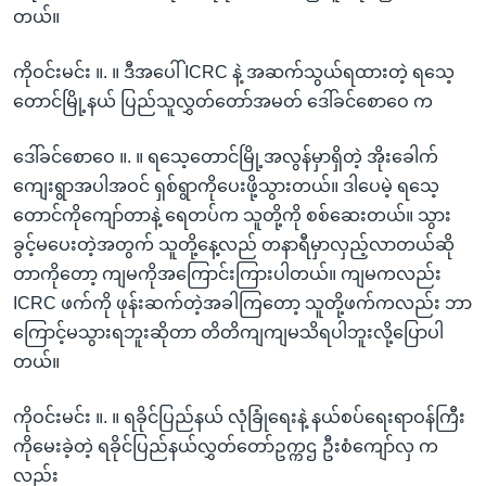
တယ်။
ကိုဝင်းမင်း ။. ။ ဒီအပေါ် ICRC နဲ့ အဆက်သွယ်ရထားတဲ့ ရသေ့
တောင်မြို့နယ် ပြည်သူလွှတ်တော်အမတ် ဒေါ်ခင်စောဝေ က
ဒေါ်ခင်စောဝေ ။. ။ ရသေ့တောင်မြို့အလွန်မှာရှိတဲ့ အိုးခေါက်
ကျေးရွာအပါအဝင် ရှစ်ရွာကိုပေးဖို့သွားတယ်။ ဒါပေမဲ့ ရသေ့
တောင်ကိုကျော်တာနဲ့ ရေတပ်က သူတို့ကို စစ်ဆေးတယ်။ သွား
ခွင့်မပေးတဲ့အတွက် သူတို့နေ့လည် တနာရီမှာလှည့်လာတယ်ဆို
တာကိုတော့ ကျမကိုအကြောင်းကြားပါတယ်။ ကျမကလည်း
ICRC ဖက်ကို ဖုန်းဆက်တဲ့အခါကြတော့ သူတို့ဖက်ကလည်း ဘာ
ကြောင့်မသွားရဘူးဆိုတာ တိတိကျကျမသိရပါဘူးလို့ပြောပါ
တယ်။
ကိုဝင်းမင်း ။. ။ ရခိုင်ပြည်နယ် လုံခြုံရေးနဲ့ နယ်စပ်ရေးရာဝန်ကြီး
ကိုမေးခဲ့တဲ့ ရခိုင်ပြည်နယ်လွှတ်တော်ဥက္ကဌ ဦးစံကျော်လှ က
လည်း