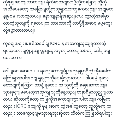
ကိုဖုနျးဆကျလာတယျ။ ရိက်ခာတငျလာပွီလို့ကနြောျတို့ကို
အသိပေးတော့ ကနြောျတို့ရှာသူရှာသားတှကေလညျး အငျမတ
နျမှဝမျးသာကွတယျ။ နောကျနာရီအနညျးငယျကွာတဲ့အခါမှာ
လာတဲ့ဘုတျကို ရတေပျက တားထားလို့ လာပို့ဖို့အဆငျမပွဘေူး
လို့ပွောထားတယျ။
ကိုဝငျးမငျး ။. ။ ဒီအပေါျ ICRC နဲ့ အဆကျသှယျရထားတဲ့
ရသေ့တောငျမွို့နယျ ပွညျသူလှှတျတောျအမတျ ဒေါျခငျ
စောဝေ က
ဒေါျခငျစောဝေ ။. ။ ရသေ့တောငျမွို့အလှနျမှာရှိတဲ့ အိုးခေါကျ
ကြေးရှာအပါအဝငျ ရှဈရှာကိုပေးဖို့သှားတယျ။ ဒါပမေဲ့ ရသေ့
တောငျကိုကြောျတာနဲ့ ရတေပျက သူတို့ကို စဈဆေးတယျ။
သှားခှင့ျမပေးတဲ့အတှကျ သူတို့နေ့လညျ တနာရီမှာလှည့ျလာ
တယျဆိုတာကိုတော့ ကမြကိုအကွောငျးကွားပါတယျ။ ကမြက
လညျး ICRC ဖကျကို ဖုနျးဆကျတဲ့အခါကွတော့ သူတို့ဖကျက
လညျး ဘာကွောင့ျမသှားရဘူးဆိုတာ တိတိကကြမြသိရပါဘူး