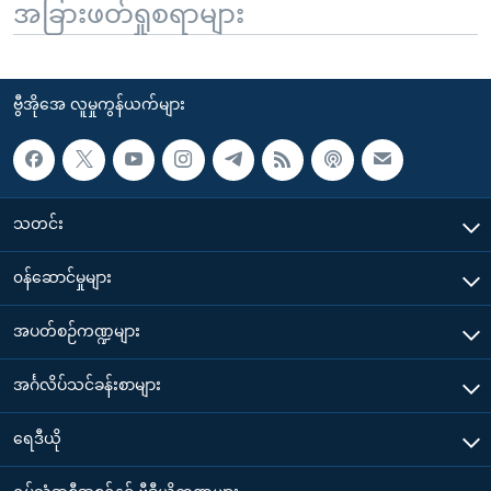
အခြားဖတ်ရှုစရာများ
ဗွီအိုအေ လူမှုကွန်ယက်များ
သတင်း
၀န်ဆောင်မှုများ
အပတ်စဉ်ကဏ္ဍများ
အင်္ဂလိပ်သင်ခန်းစာများ
ရေဒီယို