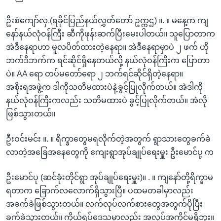
ဦးစံကျော်လှ.(ရခိုင်ပြည်နယ်လွှတ်တော် ဥက္ကဌ) ။. ။ မနေ့က ကျ
နော်နယ်လုံဝန်ကြီး ဆီကိုဖုန်းဆက်ပြီးမေးပါတယ်။ သူပြောတာက
အဲဒီနေရာဟာ မူလပိတ်ထားတဲ့နေရာ။ အဲဒီနေရာမှာပဲ ၂ ဖက် ဟို
ဘက်ဒီဘက်က ရင်ဆိုင်ရှိနေတယ်လို့ နယ်လုံဝန်ကြီးက ပြောတာ
ပဲ။ AA ရော တပ်မတော်ရော ၂ ဘက်ရင်ဆိုင်ရှိတဲ့နေရာ။
အစိုးရအဖွဲ့က ဒါကိုသတိမထားပဲနဲ့ခွင့်ပြုလိုက်တယ်။ အဲဒါကို
နယ်လုံဝန်ကြီးကလည်း သတိမထားပဲ ခွင့်ပြုလိုက်တယ်။ အဲလို
ဖြစ်သွားတယ်။
ဦးဝင်းမင်း ။. ။ ရိက္ခာတွေမရလိုက်တဲ့အတွက် ရွာသားတွေခက်ခဲ
လာတဲ့အခြေအနေတွေကို ကျေးရွာအုပ်ချုပ်ရေးမှူး ဦးမောင်ပု့ က
ဦးမောင်ပု (ဆင်ခုံးတိုင်ရွာ အုပ်ချုပ်ရေးမှူး)။ . ။ ကျနော်တို့ရိက္ခာမ
ရတာက ခြောက်လလောက်ရှိသွားပြီ။ ပထမတခါမှာလည်း
အခက်ခဲဖြစ်သွားတယ်။ လက်လုပ်လက်စားတွေအတွက်ပိုပြီး
ခက်ခဲသွားတယ်။ ကိုယ်ရပ်ဒေသမှာလည်း အလုပ်အကိုင်မရှိဘူး။