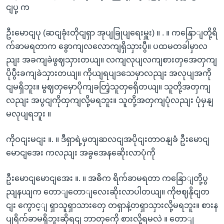
ငျပု့ က
ဦးမောငျပု (ဆငျခုံးတိုငျရှာ အုပျခြုပျရေးမှူး) ။ . ။ ကနြောျတို့ရိ
က်ခာမရတာက ခွောကျလလောကျရှိသှားပွီ။ ပထမတခါမှာလ
ညျး အခကျခဲဖွဈသှားတယျ။ လကျလုပျလကျစားတှအေတှကျ
ပိုပွီးခကျခဲသှားတယျ။ ကိုယျရပျဒသေမှာလညျး အလုပျအကို
ငျမရှိဘူး။ မွဈတှမှောပိုကျခတြဲ့သူတှရှေိတယျ။ သူတို့အတှကျ
လညျး အပွငျကိုထှကျလို့မရဘူး။ သူတို့အတှကျပုံလညျး ပုံမှနျ
မလုပျရဘူး ။
ကိုဝငျးမငျး ။. ။ ဒီရှာရဲ့မှတျဆလငျအပိုငျးတာဝနျခံ ဦးမောငျ
မောငျအေး ကလညျး အခွအေနဆေိုးလာပုံကို
ဦးမောငျမောငျအေး ။. ။ အဓိက ရိက်ခာမရတာ ကနြောျတို့ပွ
ညျနယျက တောျတောျလေးဆိုးလာပါတယျ။ ကိုဗဈနိုငျတ
ငျး ကွောင့ျ ရှာသူရှာသားတှေ တရှာနဲ့တရှာသှားလို့မရဘူး။ စားန
ပျရိက်ခာမရှိဘူးဆိုရငျ ဘာတှကေို စားလို့ရမလဲ ။ တောျ