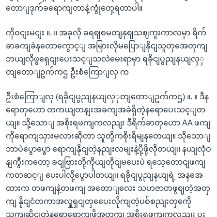
တောျဒုက်ခရောကျတာနဲ့ကွုံတှေ့ရတာပါ။
ကိုဝငျးမငျး ။. ။ အခုလို ခရဈစမတျနှဈသဈကူးကာလမှာ ရိက်
ခာခကျခဲနတောကွောင့ျ အမြားလိုမပြောျနိုငျသူတှအေတှကျ
ဘယျလိုဖွရှေငျးပေးသင့ျသလဲမေးရာမှာ ရခိုငျပွညျနယျလှှ
တျတောျဥက်ကဌ ဦးစံကြောျလှ က
ဦးစံကြောျလှ (ရခိုငျပွညျနယျလှှတျတောျဥက်ကဌ) ။. ။ ဒီန
ရောတှဟော တကယျတနျးအခကျအခဲရှိတဲ့နရောပေးသင့ျတ
ယျ။ သို့သောျ အစိုးရဖကျကလညျး ဒီရိက်ခာတှဟော AA ဖကျ
ကိုရောကျသှားမလားဆိုတာ သူတို့ကစိုးရိမျနတေယျ။ သိုသောျ
ဘာပဲပွောပွော ရောကျနိုငျတဲ့နညျးလမျးနဲ့ပို့ဖို့လိုတယျ။ နယျလုံဝ
နျကွီးကတော့ ခငျဗြားတို့ကိုယျတိုငျမပေးပဲ ရသေ့တောငျဖကျ
ကတဆင့ျ ပေးပါလို့ပွောပါတယျ။ ရခိုငျပွညျနယျရဲ့ အနအေ
ထားက တဖကျနဲ့တဖကျ အတောျလေး သဟဇာတဖွဈတဲ့အတှ
ကျ နိုငျငံတကာအလှူရှငျတှပေေးလိုကျတဲ့ပစ်စညျးတှကေို
သကျဆိုငျတဲ့နရောရောကျဖို့အတှကျ အစိုးရဖကျကလညျး ပူး