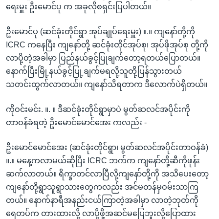
ရေးမှူး ဦးမောင်ပု က အခုလိုစရှင်းပြပါတယ်။
ဦးမောင်ပု (ဆင်ခုံးတိုင်ရွာ အုပ်ချုပ်ရေးမှူး) ။.။ ကျနော်တို့ကို
ICRC ကနေပြီး ကျနော်တို့ ဆင်ခုံးတိုင်အုပ်စု၊ အုပ်ဖိုအုပ်စု တို့ကို
လာပို့တဲ့အခါမှာ ပြည်နယ်ခွင့်ပြုချက်တော့ရတယ်ပြောတယ်။
နောက်ပြီးမြို့နယ်ခွင့်ပြု့ချက်မရလို့သူတို့ပြန်သွားတယ်
သတင်းထွက်လာတယ်။ ကျနော်သိရတာက ဒီလောက်ပဲရှိတယ်။
ကိုဝင်းမင်း. ။. ။ ဒီဆင်ခုံးတိုင်ရွာမှာပဲ မွတ်ဆလင်အပိုင်းကို
တာဝန်ခံရတဲ့ ဦးမောင်မောင်အေး ကလည်း -
ဦးမောင်မောင်အေး (ဆင်ခုံးတိုင်ရွာ၊ မွတ်ဆလင်အပိုင်းတာဝန်ခံ)
။.။ မနေ့ကလာမယ်ဆိုပြီး ICRC ဘက်က ကျနော်တို့ဆီကိုဖုန်း
ဆက်လာတယ်။ ရိက္ခာတင်လာပြီလို့ကျနော်တို့ကို အသိပေးတော့
ကျနော်တို့ရွာသူရွာသားတွေကလည်း အင်မတန်မှဝမ်းသာကြ
တယ်။ နောက်နာရီအနည်းငယ်ကြာတဲ့အခါမှာ လာတဲ့ဘုတ်ကို
ရေတပ်က တားထားလို့ လာပို့ဖို့အဆင်မပြေဘူးလို့ပြောထား