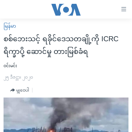
သုံး
ရ
လွယ်ကူ
မြန်မာ
မူလစာမျက်နှာ
စေ
စစ်ဘေးသင့် ရခိုင်ဒေသတချို့ကို ICRC
မြန်မာ
သည့်
ရိက္ခာပို့ ဆောင်မှု တားမြစ်ခံရ
ကမ္ဘာ့သတင်းများ
Link
ဗွီဒီယို
နိုင်ငံတကာ
ဝင်းမင်း
များ
သတင်းလွတ်လပ်ခွင့်
အမေရိကန်
၂၅ ဒီဇင္ဘာ၊ ၂၀၂၀
ပင်မ
ရပ်ဝန်းတခု လမ်းတခု အလွန်
တရုတ်
အကြောင်းအရာ
မျှဝေပါ
သို့
အင်္ဂလိပ်စာလေ့လာမယ်
အစ္စရေး-ပါလက်စတိုင်း
ကျော်
အပတ်စဉ်ကဏ္ဍများ
အမေရိကန်သုံးအီဒီယံ
ကြည့်
ရေဒီယိုနှင့်ရုပ်သံ အချက်အလက်များ
မကြေးမုံရဲ့ အင်္ဂလိပ်စာ
ရေဒီယို
ရန်
ပင်မ
ရေဒီယို/တီဗွီအစီအစဉ်
ရုပ်ရှင်ထဲက အင်္ဂလိပ်စာ
တီဗွီ