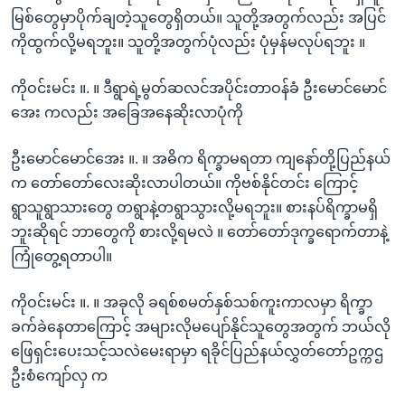
မြစ်တွေမှာပိုက်ချတဲ့သူတွေရှိတယ်။ သူတို့အတွက်လည်း အပြင်
ကိုထွက်လို့မရဘူး။ သူတို့အတွက်ပုံလည်း ပုံမှန်မလုပ်ရဘူး ။
ကိုဝင်းမင်း ။. ။ ဒီရွာရဲ့မွတ်ဆလင်အပိုင်းတာဝန်ခံ ဦးမောင်မောင်
အေး ကလည်း အခြေအနေဆိုးလာပုံကို
ဦးမောင်မောင်အေး ။. ။ အဓိက ရိက္ခာမရတာ ကျနော်တို့ပြည်နယ်
က တော်တော်လေးဆိုးလာပါတယ်။ ကိုဗစ်နိုင်တင်း ကြောင့်
ရွာသူရွာသားတွေ တရွာနဲ့တရွာသွားလို့မရဘူး။ စားနပ်ရိက္ခာမရှိ
ဘူးဆိုရင် ဘာတွေကို စားလို့ရမလဲ ။ တော်တော်ဒုက္ခရောက်တာနဲ့
ကြုံတွေ့ရတာပါ။
ကိုဝင်းမင်း ။. ။ အခုလို ခရစ်စမတ်နှစ်သစ်ကူးကာလမှာ ရိက္ခာ
ခက်ခဲနေတာကြောင့် အများလိုမပျော်နိုင်သူတွေအတွက် ဘယ်လို
ဖြေရှင်းပေးသင့်သလဲမေးရာမှာ ရခိုင်ပြည်နယ်လွှတ်တော်ဥက္ကဌ
ဦးစံကျော်လှ က