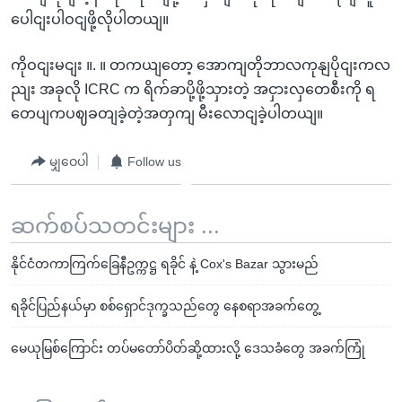
ပေါငျးပါဝငျဖို့လိုပါတယျ။
ကိုဝငျးမငျး ။. ။ တကယျတော့ အောကျတိုဘာလကုနျပိုငျးကလ
ညျး အခုလို ICRC က ရိက်ခာပို့ဖို့သှားတဲ့ အငှားလှတေစီးကို ရ
တေပျကပဈခတျခဲ့တဲ့အတှကျ မီးလောငျခဲ့ပါတယျ။
မျှဝေပါ
Follow us
ဆက်စပ်သတင်းများ ...
နိုင်ငံတကာကြက်ခြေနီဥက္ကဋ္ဌ ရခိုင် နဲ့ Cox's Bazar သွားမည်
ရခိုင်ပြည်နယ်မှာ စစ်ရှောင်ဒုက္ခသည်တွေ နေစရာအခက်တွေ့
မေယုမြစ်ကြောင်း တပ်မတော်ပိတ်ဆို့ထားလို့ ဒေသခံတွေ အခက်ကြုံ