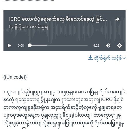
ICRC ထောက်ပံ့ရေးစက်လှေ မီးလောင်နေတဲ့ မြင်ကွင်း (ဓါတ်ပုံ - မေယုထွန်း - အောက်တိုဘာ ၂၈၊ ၂၀၂၀)
by
ဗွီအိုအေသတင်းဌာန
No media source currently available
0:00
4:29
တိုက်ရိုက် လင့်ခ်
{{Unicode}}
စဈဒဏျခံရခိုငျပွညျနယျမှာ စဈပွနျအေးလာခြိနျ ရိက်ခာခကျခဲ
နတေဲ့ ရသေ့တောငျမွို့နယျက ရှာသားတှအေတှကျ ICRC နိုငျငံ
တကာကွကျခွနေီအဖှဲ့က အငှားရိက်ခာပို့တဲ့လှကေို မွနျမာရတေ
ပျကဗုဒဓဟူးနေ့က ပွနျလှည့ျခိုငျးခဲ့ပါတယျ။ ဘာကွောင့ျခု
လိုဖွဈခဲ့တာနဲ့ ဘယျလိုဖွရှေငျးခငြျတာတှကေို ရိက်ခာမြှောျန