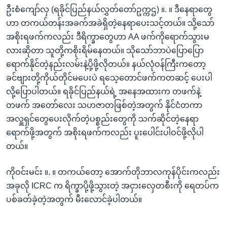
ဦးစံကျော်လှ (ရခိုင်ပြည်နယ်လွှတ်တော်ဥက္ကဌ) ။. ။ ဒီနေရာတွေ
ဟာ တကယ်တန်းအခက်အခဲရှိတဲ့နေရာပေးသင့်တယ်။ သို့သော်
အစိုးရဖက်ကလည်း ဒီရိက္ခာတွေဟာ AA ဖက်ကိုရောက်သွားမ
လားဆိုတာ သူတို့ကစိုးရိမ်နေတယ်။ သိုသော်ဘာပဲပြောပြော
ရောက်နိုင်တဲ့နည်းလမ်းနဲ့ပို့ဖို့လိုတယ်။ နယ်လုံဝန်ကြီးကတော့
ခင်ဗျားတို့ကိုယ်တိုင်မပေးပဲ ရသေ့တောင်ဖက်ကတဆင့် ပေးပါ
လို့ပြောပါတယ်။ ရခိုင်ပြည်နယ်ရဲ့ အနေအထားက တဖက်နဲ့
တဖက် အတော်လေး သဟဇာတဖြစ်တဲ့အတွက် နိုင်ငံတကာ
အလှူရှင်တွေပေးလိုက်တဲ့ပစ္စည်းတွေကို သက်ဆိုင်တဲ့နေရာ
ရောက်ဖို့အတွက် အစိုးရဖက်ကလည်း ပူးပေါင်းပါဝင်ဖို့လိုပါ
တယ်။
ကိုဝင်းမင်း ။. ။ တကယ်တော့ အောက်တိုဘာလကုန်ပိုင်းကလည်း
အခုလို ICRC က ရိက္ခာပို့ဖို့သွားတဲ့ အငှားလှေတစီးကို ရေတပ်က
ပစ်ခတ်ခဲ့တဲ့အတွက် မီးလောင်ခဲ့ပါတယ်။
............................................