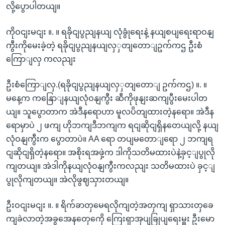
လို့ပွောပါတယျ။
ကိုဝငျးမငျး ။. ။ ရခိုငျပွညျနယျ လုံခွုံရေးနဲ့ နယျစပျရေးရာဝနျ
ကွီးကိုမေးခဲ့တဲ့ ရခိုငျပွညျနယျလှှတျတောျဥက်ကဌ ဦးစံ
ကြောျလှ ကလညျး
ဦးစံကြောျလှ.(ရခိုငျပွညျနယျလှှတျတောျ ဥက်ကဌ) ။. ။
မနေ့က ကနြောျနယျလုံဝနျကွီး ဆီကိုဖုနျးဆကျပွီးမေးပါတ
ယျ။ သူပွောတာက အဲဒီနရောဟာ မူလပိတျထားတဲ့နရော။ အဲဒီန
ရောမှာပဲ ၂ ဖကျ ဟိုဘကျဒီဘကျက ရငျဆိုငျရှိနတေယျလို့ နယျ
လုံဝနျကွီးက ပွောတာပဲ။ AA ရော တပျမတောျရော ၂ ဘကျရ
ငျဆိုငျရှိတဲ့နရော။ အစိုးရအဖှဲ့က ဒါကိုသတိမထားပဲနဲ့ခှင့ျပွုလို
ကျတယျ။ အဲဒါကိုနယျလုံဝနျကွီးကလညျး သတိမထားပဲ ခှင့ျ
ပွုလိုကျတယျ။ အဲလိုဖွဈသှားတယျ။
ဦးဝငျးမငျး ။. ။ ရိက်ခာတှမေရလိုကျတဲ့အတှကျ ရှာသားတှခေ
ကျခဲလာတဲ့အခွအေနတှေကေို ကြေးရှာအုပျခြုပျရေးမှူး ဦးမော