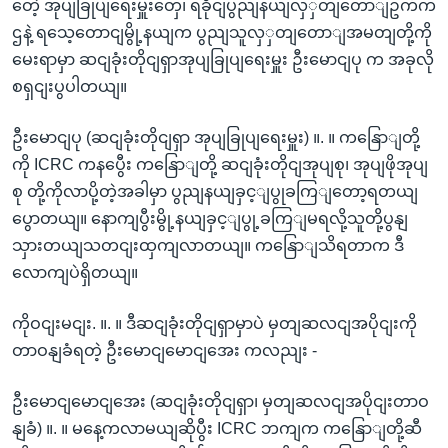
တေဲ့ အုပျခြုပျရေးမှူးတှေ၊ ရခိုငျပွညျနယျလှှတျတောျဥက်က
ဌနဲ့ ရသေ့တောငျမွို့နယျက ပွညျသူလှှတျတောျအမတျတို့ကို
မေးရာမှာ ဆငျခုံးတိုငျရှာအုပျခြုပျရေးမှူး ဦးမောငျပု က အခုလို
စရှငျးပွပါတယျ။
ဦးမောငျပု (ဆငျခုံးတိုငျရှာ အုပျခြုပျရေးမှူး) ။. ။ ကနြောျတို့
ကို ICRC ကနပွေီး ကနြောျတို့ ဆငျခုံးတိုငျအုပျစု၊ အုပျဖိုအုပျ
စု တို့ကိုလာပို့တဲ့အခါမှာ ပွညျနယျခှင့ျပွုခကြျတော့ရတယျ
ပွောတယျ။ နောကျပွီးမွို့နယျခှင့ျပွု့ခကြျမရလို့သူတို့ပွနျ
သှားတယျသတငျးထှကျလာတယျ။ ကနြောျသိရတာက ဒီ
လောကျပဲရှိတယျ။
ကိုဝငျးမငျး. ။. ။ ဒီဆငျခုံးတိုငျရှာမှာပဲ မှတျဆလငျအပိုငျးကို
တာဝနျခံရတဲ့ ဦးမောငျမောငျအေး ကလညျး -
ဦးမောငျမောငျအေး (ဆငျခုံးတိုငျရှာ၊ မှတျဆလငျအပိုငျးတာဝ
နျခံ) ။. ။ မနေ့ကလာမယျဆိုပွီး ICRC ဘကျက ကနြောျတို့ဆီ