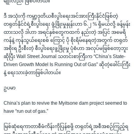
မျိုးလည်း ဖြစ်ပါတယ်။
ဒီ အသုံးကို ကမ္ဘာ့ဒုတိယစီးပွါးရေးအင်အားကြီးနိုင်ငံဖြစ်တဲ့
တရုတ်နိုင်ငံရဲ့စီးပွါးရေး ဖွံ့ဖြိုးမှုနှုန်းဟာ ၆.၂ % ရှိမယ်လို့ ခန့်မှန်း
ထားသလို ဒါဟာ အရင်နှစ်တွေကထက် နည်းတဲ့ အပြင် အမေရိ
ကန်နဲ့ ကုန်သွယ်ရေးစစ် ကြောင့် ပို စိုးရိမ်နေရတဲ့အတွက် တရုတ်
အစိုးရ ဦးစီးတဲ့ စီးပွါးရေးဖွ့ဖြိုးမှု ပုံစံဟာ အလုပ်မဖြစ်တော့ဘူး
ဆိုပြီး Wall Street Journal သတင်းစာကြီးက “China’s State-
Driven Growth Model Is Running Out of Gas” ဆိုတဲ့ခေါင်းကြီး
နဲ့ ရေးသားခဲ့တာဖြစ်ပါတယ်။
ဥပမာ
China’s plan to revive the Myitsone dam project seemed to
have “run out of gas.”
မြစ်ဆုံရေကာတာစီမံကိန်းကိုပြန်စဖို့ တရုတ်ရဲ့အစီအစဉ်ကြည့်ရ