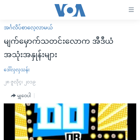
သုံး
ရ
လွယ်ကူ
အင်္ဂလိပ်စာလေ့လာမယ်
မူလစာမျက်နှာ
စေ
မျက်မှောက်သတင်းလောက အီဒီယံ
မြန်မာ
သည့်
အသုံးအနှုန်းများ
ကမ္ဘာ့သတင်းများ
Link
ဗွီဒီယို
နိုင်ငံတကာ
ဒေါ်လှလှသန်း
များ
သတင်းလွတ်လပ်ခွင့်
အမေရိကန်
၂၈ ဇူလိုင္၊ ၂၀၁၉
ပင်မ
ရပ်ဝန်းတခု လမ်းတခု အလွန်
တရုတ်
အကြောင်းအရာ
မျှဝေပါ
သို့
အင်္ဂလိပ်စာလေ့လာမယ်
အစ္စရေး-ပါလက်စတိုင်း
ကျော်
အပတ်စဉ်ကဏ္ဍများ
အမေရိကန်သုံးအီဒီယံ
ကြည့်
ရေဒီယိုနှင့်ရုပ်သံ အချက်အလက်များ
မကြေးမုံရဲ့ အင်္ဂလိပ်စာ
ရေဒီယို
ရန်
ပင်မ
ရေဒီယို/တီဗွီအစီအစဉ်
ရုပ်ရှင်ထဲက အင်္ဂလိပ်စာ
တီဗွီ