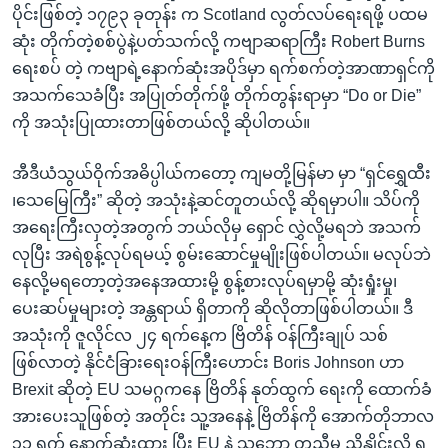
ပိုင်းဖြစ်တဲ့ ၁၇၉၃ ခုတုန်း က Scotland လွတ်လပ်ရေးရဖို့ ပထမ
ဆုံး တိုက်တဲ့စစ်ပွဲနဲ့ပတ်သက်လို့ ကဗျာဆရာကြီး Robert Burns
ရေးစပ် တဲ့ ကဗျာရဲ့နောက်ဆုံးအပိုဒ်မှာ ရက်စက်တဲ့အာဏာရှင်ကို
အသက်သေခံပြီး အပြုတ်တိုက်ဖို့ တိုက်တွန်းရာမှာ “Do or Die”
ကို အသုံးပြုထားတာဖြစ်တယ်လို့ ဆိုပါတယ်။
အီဒီယံသွယ်ဝိုက်အဓိပ္ပါယ်ကတော့ ကျမတို့မြန်မာ မှာ “ရှင်ရွှေထီး
၊သေမြေကြီး” ဆိုတဲ့ အသုံးနဲ့ဆင်တူတယ်လို့ ဆိုရမှာပါ။ သိပ်ကို
အရေးကြီးလှတဲ့အတွက် ဘယ်လိုမှ ရှောင် လွှဲလို့မရဘဲ အသက်
လုပြီး အရဲစွန့်လုပ်ရမယ့် စွမ်းဆောင်မှုမျိုးဖြစ်ပါတယ်။ မလုပ်ဘဲ
နေလို့မရတော့တဲ့အနေအထားမို့ စွန့်စားလုပ်ရမှာမို့ ဆုံးရှုံးမှု၊
ပေးဆပ်မှုများတဲ့ အန္တရာယ် ရှိတာကို ဆိုလိုတာဖြစ်ပါတယ်။ ဒီ
အသုံးကို ဇူလိုင်လ ၂၄ ရက်နေ့က ဗြိတိန် ဝန်ကြီးချုပ် သစ်
ဖြစ်လာတဲ့ နိုင်ငံခြားရေးဝန်ကြီးဟောင်း Boris Johnson ဟာ
Brexit ဆိုတဲ့ EU သမဂ္ဂကနေ ဗြိတိန် နုတ်ထွက် ရေးကို ထောက်ခံ
အားပေးသူဖြစ်တဲ့ အတိုင်း သူ့အနေနဲ့ ဗြိတိန်ကို အောက်တိုဘာလ
၃၁ ရက် နောက်ဆုံးထား ပြီး EU နဲ့ သဘော တူညီမှု ညှိနှိုင်းလို့ ရ