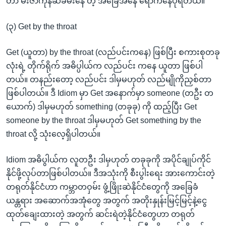
တာ မီးဇာကုန်ဆီခမ်းနေ တဲ့ အခြေအနေ ရောက်နေပုံရတယ်။
(၃) Get by the throat
Get (ယူတာ) by the throat (လည်ပင်းကနေ) ဖြစ်ပြီး စကားစုတခု
လုံးရဲ့ တိုက်ရိုက် အဓိပ္ပါယ်က လည်ပင်း ကနေ ယူတာ ဖြစ်ပါ
တယ်။ တနည်းတော့ လည်ပင်း ဒါမှမဟုတ် လည်မျိုကိုညှစ်တာ
ဖြစ်ပါတယ်။ ဒီ Idiom မှာ Get အနောက်မှာ someone (တဦး တ
ယောက်) ဒါမှမဟုတ် something (တခုခု) ကို ထည့်ပြီး Get
someone by the throat ဒါမှမဟုတ် Get something by the
throat လို့ သုံးလေ့ရှိပါတယ်။
Idiom အဓိပွါယ်က လူတဦး ဒါမှဟုတ် တခုခုကို အပိုင်ချုပ်ကိုင်
နိုင်ဖို့လုပ်တာဖြစ်ပါတယ်။ ဒီအသုံးကို စီးပွါးရေး အားကောင်းတဲ့
တရုတ်နိုင်ငံဟာ ကမ္ဘာတဝှမ်း ဖွံ့ဖြိုးဆဲနိုင်ငံတွေကို အခြေခံ
ယန္တရား အဆောက်အအုံတွေ အတွက် အတိုးနှုန်းမြင့်မြင့်နဲ့ငွေ
ထုတ်ချေးထားတဲ့ အတွက် ဆင်းရဲတဲ့နိုင်ငံတွေဟာ တရုတ်