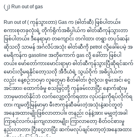
(၂) Run out of gas
Run out of ( ကုန်သွားတာ) Gas က (ဓါတ်ဆီ) ဖြစ်ပါတယ်။
စကားစုတခုလုံးရဲ့ တိုက်ရိုက်အဓိပ္ပါယ်က ဓါတ်ဆီကုန်သွားတာ
ဖြစ်ပါတယ်။ ဒီနေရာမှာ တကျောင်း တဂါထာ၊ တရွာ တပုဒ်ဆန်း
ဆိုသလို သာမန် အင်္ဂလိပ်အသုံး ဓါတ်ဆီကို petrol လို့ခေါ်ပေမဲ့ အ
မေရိကန်က gasoline အတိုကောက် gas လို့ ခေါ်တာ ဖြစ်ပါ
တယ်။ မော်တော်ကားမောင်းရာမှာ ဓါတ်ဆီကုန်သွားပြီဆိုရင်ဆက်
မောင်းလို့မရနိုင်တော့သလို အီဒီယံရဲ့ သွယ်ဝိုက် အဓိပ္ပါယ်က
လည်း နေ့စဉ်ဘဝမှာ လူတွေမှာ စိတ်ဓါတ်၊ ဇွဲလုံ့လ၊ စွမ်းအင်၊ ငွေ
အင်အား၊ ထောက်ခံမှု စသဖြင့်တို့ ကုန်ခမ်းလာပြီး နောက်ဆုံးမှ
ဘာမှမတတ်နိုင်ဘဲ လက်လျှော့လိုက်ရတာ၊ လုပ်ငန်းကိုရပ်လိုက်ရ
တာ၊ ကျမတို့မြန်မာမှာ မီးဇာကုန်ဆီခမ်းတဲ့အသုံးနဲ့ဆင်တူတဲ့
အနေအထားမျိုးဖြစ်လာတာပါ။ တနည်း ဝန်နဲ့အား မမျှတဲ့အခါ
ကြာရင်လက်ပန်းကျလာတာမျိုး၊ ကြာလာတော့ စိတ်ဝင်စားမှု
နည်းလာတာ၊ ငြီးငွေ့လာပြီး ဆက်မလုပ်ချင်တော့တဲ့အနေအထား