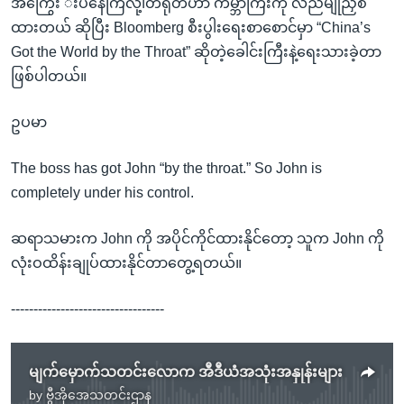
အကြွေး းပိနေကြလို့၊တရုတ်ဟာ ကမ္ဘာကြီးကို လည်မျိုညှစ်
ထားတယ် ဆိုပြီး Bloomberg စီးပွါးရေးစာစောင်မှာ “China’s
Got the World by the Throat” ဆိုတဲ့ခေါင်းကြီးနဲ့ရေးသားခဲ့တာ
ဖြစ်ပါတယ်။
ဥပမာ
The boss has got John “by the throat.” So John is
completely under his control.
ဆရာသမားက John ကို အပိုင်ကိုင်ထားနိုင်တော့ သူက John ကို
လုံးဝထိန်းချုပ်ထားနိုင်တာတွေ့ရတယ်။
----------------------------------
မျက်မှောက်သတင်းလောက အီဒီယံအသုံးအနှုန်းများ
by
ဗွီအိုအေသတင်းဌာန