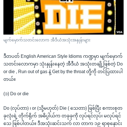
အ
သုတပဒေသာ အင်္ဂလိပ်စာ
ညွန်း
Learning English
စာမျက်နှာ
သို့
ဗွီအိုအေ လူမှုကွန်ယက်များ
ကျော်
ကြည့်
မျက်မှောက်သတင်းလောက အီဒီယံအသုံးအနှုန်းများ
ရန်
ဘာသာစကားများ
ရှာဖွေ
ဒီတပတ် English American Style Idioms ကဏ္ဍမှာ မျက်မှောက်
ရန်
သတင်းလောကမှာ သုံးနှုန်းနေတဲ့ အီဒီယံ အသုံးတချို့ဖြစ်တဲ့ Do
နေရာ
or die , Run out of gas နဲ့ Get by the throat တို့ကို တင်ပြထားပါ
သို့
တယ်။
ကျော်
ရန်
(၁) Do or die
Do (လုပ်တာ) ၊ or (သို့မဟုတ်) Die ( သေတာ) ဖြစ်ပြီး စကားစုတ
ခုလုံးရဲ့ တိုက်ရိုက် အဓိပ္ပါယ်က တခုခုကို လုပ်ရင်လုပ်၊ မလုပ်ရင်
သေ ဖြစ်ပါတယ်။ ဒီအသုံးဆင်းသက် လာ တာက ၁၉ ရာစုနှောင်း