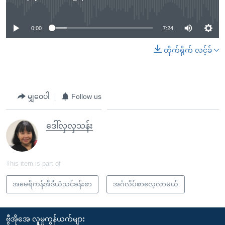
No media source currently available
0:00
7:24
တိုက်ရိုက် လင့်ခ်
မျှဝေပါ
Follow us
ဒေါ်လှလှသန်း
This item is part of
အမေရိကန်အီဒီယံသင်ခန်းစာ
အင်္ဂလိပ်စာလေ့လာမယ်
ဗွီအိုအေ လူမှုကွန်ယက်များ