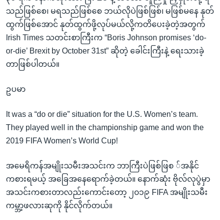
သည်ဖြစ်စေ၊ မရသည်ဖြစ်စေ ဘယ်လိုပဲဖြစ်ဖြစ်၊ မဖြစ်မနေ နုတ်
ထွက်ဖြစ်အောင် နုတ်ထွက်ဖို့လုပ်မယ်လို့ကတိပေးခဲ့တဲ့အတွက်
Irish Times သတင်းစာကြီးက “Boris Johnson promises ‘do-
or-die’ Brexit by October 31st” ဆိုတဲ့ ခေါင်းကြီးနဲ့ ရေးသားခဲ့
တာဖြစ်ပါတယ်။
ဥပမာ
It was a “do or die” situation for the U.S. Women’s team.
They played well in the championship game and won the
2019 FIFA Women’s World Cup!
အမေရိကန်အမျိုးသမီးအသင်းက ဘာကြီးပဲဖြစ်ဖြစ ်အနိုင်
ကစားရမယ့် အခြေအနေရောက်ခဲ့တယ်။ နောက်ဆုံး ဗိုလ်လုပွဲမှာ
အသင်းကစားတာလည်းကောင်းတော့ ၂၀၁၉ FIFA အမျိုးသမီး
ကမ္ဘာ့ဖလားဆုကို နိုင်လိုက်တယ်။