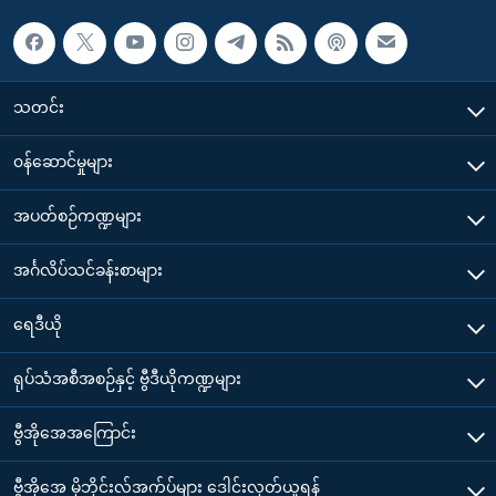
သတင်း
၀န်ဆောင်မှုများ
အပတ်စဉ်ကဏ္ဍများ
အင်္ဂလိပ်သင်ခန်းစာများ
ရေဒီယို
ရုပ်သံအစီအစဉ်နှင့် ဗွီဒီယိုကဏ္ဍများ
ဗွီအိုအေအကြောင်း
ဗွီအိုအေ မိုဘိုင်းလ်အက်ပ်များ ဒေါင်းလုတ်ယူရန်