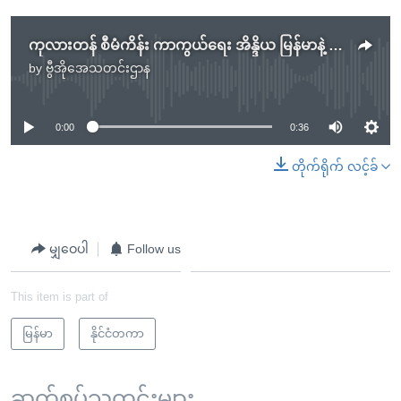
ကုလားတန် စီမံကိန်း ကာကွယ်ရေး အိန္ဒိယ မြန်မာနဲ့ လက်တွဲမည်
by
ဗွီအိုအေသတင်းဌာန
No media source currently available
0:00
0:36
တိုက်ရိုက် လင့်ခ်
မျှဝေပါ
Follow us
This item is part of
မြန်မာ
နိုင်ငံတကာ
ဆက်စပ်သတင်းများ ...