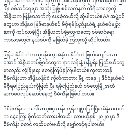
မြန်မာနိုင်ငံ အတွင်းမှာရှိတဲ့ သူပုန်စခန်းတွေကို ဖျက်ဆီးခဲ့တာဖြစ်
ပြီး စစ်ဆင်ရေးမှာ အသုံးပြုဖို့ စစ်လက်နက် ကိရိယာတွေကို
အိန္ဒိယက မြန်မာဘက်ကို ပေးခဲ့တယ်လို့ ဆိုပါတယ်။ AA အဖွဲ့ဝင်
တွေဟာ အိန္ဒိယ မြန်မာနယ်စပ် မီဇိုရမ်ပြည်နယ်ရဲ့ နယ်စပ်မျဉ်း
နားကို ကပ်လာခဲ့ပြီး အိန္ဒိယတပ်ဖွဲ့တွေကတော့ စစ်ဆင်ရေး
ကာလအတွင်း နယ်စပ်ကို မဖြတ်ခဲ့ကြဘူးလို့ ဆိုပါတယ်။
မြန်မာနိုင်ငံထဲက သူပုန်တွေ အိန္ဒိယ နိုင်ငံထဲ ဖြတ်ကျော်မလာ
အောင် အိန္ဒိယတပ်ဖွဲ့ဝင်တွေက နာဂလန်းနဲ့ မနီပူရ်း ပြည်နယ်တွေ
မှာလည်း လုံခြုံရေး စောင့်ကြပ်ခဲ့ကြပါတယ်။ ကုလားတန်
စီမံကိန်းဟာ အိန္ဒိယနိုင်ငံ ကိုလ်ကာတားမြို့ ကနေ ၂ နိုင်ငံနယ်စပ်
မီဇိုရမ်ပြည်နယ်ကိုဖြတ်ပြီး ရခိုင်ပြည်နယ် စစ်တွေမြို့အထိ
ဆက်စပ်လုပ်ဆောင်နေတဲ့ စီမံကိန်းဖြစ်ပါတယ်။
ဒီစီမံကိန်းဟာ ဒေါ်လာ ၃၈၄ သန်း ကုန်ကျမှာဖြစ်ပြီး အိန္ဒိယဘက်
က ငွေကြေး စိုက်ထုတ်ထားပါတယ်။ လာမယ့်နှစ် ၂၀၂၀ မှာ ဒီ
စီမံကိန်း စတင် လည်ပတ်မယ်လို့ မျှော်လင့်ရပါတယ်။