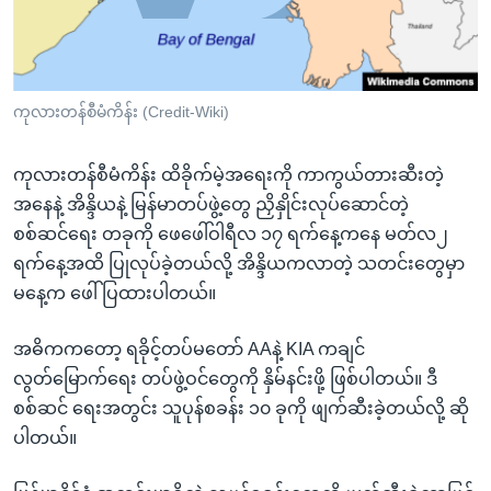
အ
သုတပဒေသာ အင်္ဂလိပ်စာ
ညွန်း
Learning English
စာမျက်နှာ
သို့
ဗွီအိုအေ လူမှုကွန်ယက်များ
ကုလားတန်စီမံကိန်း (Credit-Wiki)
ကျော်
ကြည့်
ကုလားတန်စီမံကိန်း ထိခိုက်မဲ့အရေးကို ကာကွယ်တားဆီးတဲ့
ရန်
ဘာသာစကားများ
အနေနဲ့ အိန္ဒိယနဲ့ မြန်မာတပ်ဖွဲ့တွေ ညှိနှိုင်းလုပ်ဆောင်တဲ့
ရှာဖွေ
စစ်ဆင်ရေး တခုကို ဖေဖေါ်ဝါရီလ ၁၇ ရက်နေ့ကနေ မတ်လ၂
ရန်
ရက်နေ့အထိ ပြုလုပ်ခဲ့တယ်လို့ အိန္ဒိယကလာတဲ့ သတင်းတွေမှာ
နေရာ
မနေ့က ဖေါ်ပြထားပါတယ်။
သို့
ကျော်
အဓိကကတော့ ရခိုင့်တပ်မတော် AAနဲ့ KIA ကချင်
ရန်
လွတ်မြောက်ရေး တပ်ဖွဲ့ဝင်တွေကို နှိမ်နင်းဖို့ ဖြစ်ပါတယ်။ ဒီ
စစ်ဆင် ရေးအတွင်း သူပုန်စခန်း ၁၀ ခုကို ဖျက်ဆီးခဲ့တယ်လို့ ဆို
ပါတယ်။