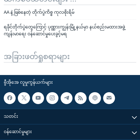
AA နဲ့ ဖြစ်နေတဲ့ တိုက်ပွဲကိစ္စ ကုလစိုးရိမ်
ရခိုင်တိုက်ပွဲတွေကြောင့် ပုဏ္ဏားကျွန်းမြို့နယ်မှာ နယ်စည်းမထားအဖွဲ့
ကျန်းမာရေး ဝန်ဆောင်မှုပေးခွင့်မရ
အခြားဖတ်ရှုစရာများ
ဗွီအိုအေ လူမှုကွန်ယက်များ
သတင်း
၀န်ဆောင်မှုများ