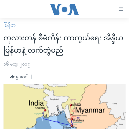
သုံး
ရ
လွယ်ကူ
မြန်မာ
မူလစာမျက်နှာ
စေ
ကုလားတန် စီမံကိန်း ကာကွယ်ရေး အိန္ဒိယ
မြန်မာ
သည့်
မြန်မာနဲ့ လက်တွဲမည်
ကမ္ဘာ့သတင်းများ
Link
ဗွီဒီယို
နိုင်ငံတကာ
၁၆ မတ္၊ ၂၀၁၉
များ
သတင်းလွတ်လပ်ခွင့်
အမေရိကန်
ပင်မ
မျှဝေပါ
ရပ်ဝန်းတခု လမ်းတခု အလွန်
တရုတ်
အကြောင်းအရာ
သို့
အင်္ဂလိပ်စာလေ့လာမယ်
အစ္စရေး-ပါလက်စတိုင်း
ကျော်
အပတ်စဉ်ကဏ္ဍများ
အမေရိကန်သုံးအီဒီယံ
ကြည့်
ရေဒီယိုနှင့်ရုပ်သံ အချက်အလက်များ
မကြေးမုံရဲ့ အင်္ဂလိပ်စာ
ရေဒီယို
ရန်
ပင်မ
ရေဒီယို/တီဗွီအစီအစဉ်
ရုပ်ရှင်ထဲက အင်္ဂလိပ်စာ
တီဗွီ