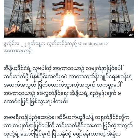
အ
သုတပဒေသာ အင်္ဂလိပ်စာ
ညွန်း
Learning English
စာမျက်နှာ
သို့
ဗွီအိုအေ လူမှုကွန်ယက်များ
ကျော်
ကြည့်
ဇူလိုင်လ ၂၂ ရက်နေ့က လွှတ်တင်ခဲ့သည့် Chandrayaan-2
အာကာသယာဉ်။
ရန်
ဘာသာစကားများ
ရှာဖွေ
အိန္ဒိယနိုင်ငံရဲ့ လူမပါတဲ့ အာကာသယာဉ် လမျက်နှာပြင်ပေါ်
ရန်
ဆင်းသက်ဖို့ မိနစ်ပိုင်းအလိုမှာပဲ အာကာသထိန်းချုပ်ရေးစခန်းနဲ့
နေရာ
အဆက်အသွယ် ပြတ်တောက်သွားတဲ့အတွက် လကမ္ဘာပေါ်
သို့
အာကာသယာဉ် စေလွှတ်နိုင်ရေး အိန္ဒိယရဲ့ ရည်မှန်းချက် မ
ကျော်
အောင်မမြင် ဖြစ်သွားရပါတယ်။
ရန်
အမေရိကန်ပြည်ထောင်စု၊ ဆိုဗီယက်ယူနီယံနဲ့ တရုတ်နိုင်ငံတို့က
သာ လမျက်နှာပြင်ပေါ်ကို ဆင်းသက်နိုင်သေးတာ ဖြစ်တဲ့အတွက်
သူတို့ရဲ့ အောင်မြင်မှုကို ပြသနိုင်ဖို့ မျှော်မှန်းထားတဲ့ အိန္ဒိယ