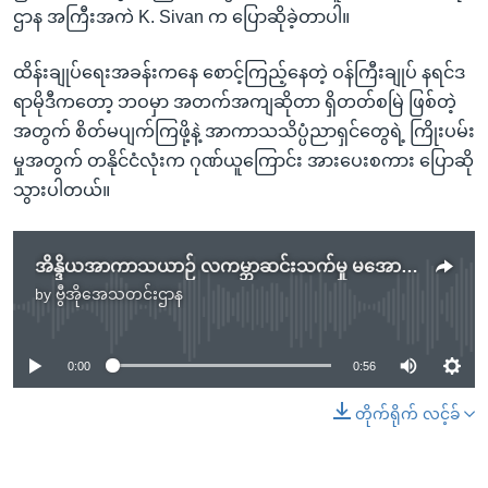
ဌာန အကြီးအကဲ K. Sivan က ပြောဆိုခဲ့တာပါ။
ထိန်းချုပ်ရေးအခန်းကနေ စောင့်ကြည့်နေတဲ့ ဝန်ကြီးချုပ် နရင်ဒ
ရာမိုဒီကတော့ ဘဝမှာ အတက်အကျဆိုတာ ရှိတတ်စမြဲ ဖြစ်တဲ့
အတွက် စိတ်မပျက်ကြဖို့နဲ့ အာကာသသိပ္ပံညာရှင်တွေရဲ့ ကြိုးပမ်း
မှုအတွက် တနိုင်ငံလုံးက ဂုဏ်ယူကြောင်း အားပေးစကား ပြောဆို
သွားပါတယ်။
အိန္ဒိယအာကာသယာဉ် လကမ္ဘာဆင်းသက်မှု မအောင်မြင်
by
ဗွီအိုအေသတင်းဌာန
No media source currently available
0:00
0:56
တိုက်ရိုက် လင့်ခ်