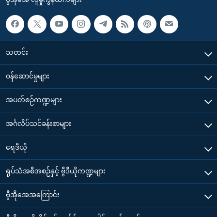
သတင်း
၀န်ဆောင်မှုများ
အပတ်စဉ်ကဏ္ဍများ
အင်္ဂလိပ်သင်ခန်းစာများ
ရေဒီယို
ရုပ်သံအစီအစဉ်နှင့် ဗွီဒီယိုကဏ္ဍများ
ဗွီအိုအေအကြောင်း