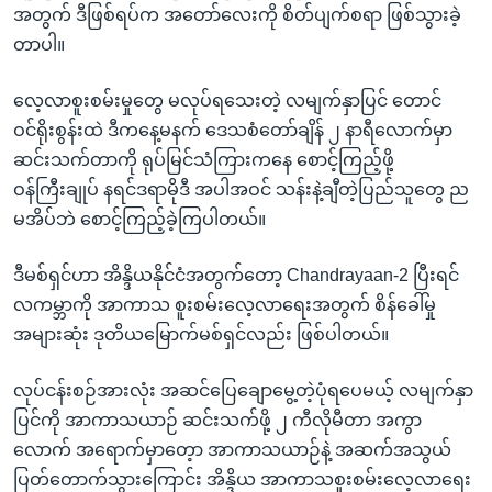
အတွက် ဒီဖြစ်ရပ်က အတော်လေးကို စိတ်ပျက်စရာ ဖြစ်သွားခဲ့
တာပါ။
လေ့လာစူးစမ်းမှုတွေ မလုပ်ရသေးတဲ့ လမျက်နှာပြင် တောင်
ဝင်ရိုးစွန်းထဲ ဒီကနေ့မနက် ဒေသစံတော်ချိန် ၂ နာရီလောက်မှာ
ဆင်းသက်တာကို ရုပ်မြင်သံကြားကနေ စောင့်ကြည့်ဖို့
ဝန်ကြီးချုပ် နရင်ဒရာမိုဒီ အပါအဝင် သန်းနဲ့ချီတဲ့ပြည်သူတွေ ည
မအိပ်ဘဲ စောင့်ကြည့်ခဲ့ကြပါတယ်။
ဒီမစ်ရှင်ဟာ အိန္ဒိယနိုင်ငံအတွက်တော့ Chandrayaan-2 ပြီးရင်
လကမ္ဘာကို အာကာသ စူးစမ်းလေ့လာရေးအတွက် စိန်ခေါ်မှု
အများဆုံး ဒုတိယမြောက်မစ်ရှင်လည်း ဖြစ်ပါတယ်။
လုပ်ငန်းစဉ်အားလုံး အဆင်ပြေချောမွေ့တဲ့ပုံရပေမယ့် လမျက်နှာ
ပြင်ကို အာကာသယာဉ် ဆင်းသက်ဖို့ ၂ ကီလိုမီတာ အကွာ
လောက် အရောက်မှာတေ့ာ အာကာသယာဉ်နဲ့ အဆက်အသွယ်
ပြတ်တောက်သွားကြောင်း အိန္ဒိယ အာကာသစူးစမ်းလေ့လာရေး