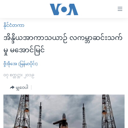
သုံး
ရ
လွယ်ကူ
နိုင်ငံတကာ
မူလစာမျက်နှာ
စေ
အိန္ဒိယအာကာသယာဉ် လကမ္ဘာဆင်းသက်
မြန်မာ
သည့်
မှု မအောင်မြင်
ကမ္ဘာ့သတင်းများ
Link
ဗွီဒီယို
နိုင်ငံတကာ
ဗွီအိုအေ (မြန်မာပိုင်း)
များ
သတင်းလွတ်လပ်ခွင့်
အမေရိကန်
၀၇ စက္တင္ဘာ၊ ၂၀၁၉
ပင်မ
ရပ်ဝန်းတခု လမ်းတခု အလွန်
တရုတ်
အကြောင်းအရာ
မျှဝေပါ
သို့
အင်္ဂလိပ်စာလေ့လာမယ်
အစ္စရေး-ပါလက်စတိုင်း
ကျော်
အပတ်စဉ်ကဏ္ဍများ
အမေရိကန်သုံးအီဒီယံ
ကြည့်
ရေဒီယိုနှင့်ရုပ်သံ အချက်အလက်များ
မကြေးမုံရဲ့ အင်္ဂလိပ်စာ
ရေဒီယို
ရန်
ပင်မ
ရေဒီယို/တီဗွီအစီအစဉ်
ရုပ်ရှင်ထဲက အင်္ဂလိပ်စာ
တီဗွီ