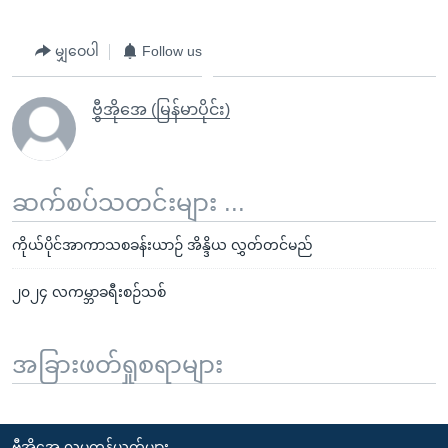
မျှဝေပါ
Follow us
ဗွီအိုအေ (မြန်မာပိုင်း)
ဆက်စပ်သတင်းများ ...
ကိုယ်ပိုင်အာကာသစခန်းယာဉ် အိန္ဒိယ လွှတ်တင်မည်
၂၀၂၄ လကမ္ဘာခရီးစဉ်သစ်
အခြားဖတ်ရှုစရာများ
ဗွီအိုအေ လူမှုကွန်ယက်များ