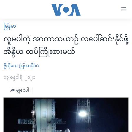
သုံး
ရ
လွယ်ကူ
မြန်မာ
မူလစာမျက်နှာ
စေ
လူမပါတဲ့ အာကာသယာဉ် လပေါ်ဆင်းနိုင်ဖို့
မြန်မာ
သည့်
အိန္ဒိယ ထပ်ကြိုးစားမယ်
ကမ္ဘာ့သတင်းများ
Link
ဗွီဒီယို
နိုင်ငံတကာ
ဗွီအိုအေ (မြန်မာပိုင်း)
များ
သတင်းလွတ်လပ်ခွင့်
အမေရိကန်
၀၃ ဇန္နဝါရီ၊ ၂၀၂၀
ပင်မ
ရပ်ဝန်းတခု လမ်းတခု အလွန်
တရုတ်
အကြောင်းအရာ
မျှဝေပါ
သို့
အင်္ဂလိပ်စာလေ့လာမယ်
အစ္စရေး-ပါလက်စတိုင်း
ကျော်
အပတ်စဉ်ကဏ္ဍများ
အမေရိကန်သုံးအီဒီယံ
ကြည့်
ရေဒီယိုနှင့်ရုပ်သံ အချက်အလက်များ
မကြေးမုံရဲ့ အင်္ဂလိပ်စာ
ရေဒီယို
ရန်
ပင်မ
ရေဒီယို/တီဗွီအစီအစဉ်
ရုပ်ရှင်ထဲက အင်္ဂလိပ်စာ
တီဗွီ