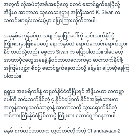
အတွက် လိုအပ်တဲ့အစီအစဉ်တွေ စတင် ဆောင်ရွက်နေပြီလို့
အိန္ဒိယ အာကာသ သုတေသနဌာန အကြီးအကဲ K. Sivan က
သတင်းစာရှင်းလင်းပွဲမှာ ပြောကြားလိုက်တာပါ။
အခုနှစ်မကုန်ခင်မှာ လမျက်နှာပြင်ပေါ်ကို ဆင်းသက်နိုင်ဖို့
ကြိုးစားမှာဖြစ်ပေမယ့် နောက်နှစ်ထဲ ရောက်ကောင်းရောက်သွား
နိုင် တယ်လို့လည်း မစ္စတာ Sivan က ပြောပါတယ်။ ဒါပေမယ့်
အာဏာပိုင်တွေအနေနဲ့ နိုဝင်ဘာလလောက်မှာ ဆင်းသက်နိုင်ဖို့
အကြမ်းဖျဉ်း စီစဉ် ဆောင်ရွက်နေတယ်လို့ ခန့်မှန်း ပြောဆိုနေကြ
ပါတယ်။
ရုရှား၊ အမေရိကန်နဲ့ တရုတ်နိုင်ငံတို့ပြီးရင် အိန္ဒိယဟာ လကမ္ဘာ
ပေါ်ကို ဆင်းသက်နိုင်တဲ့ ၄ နိုင်ငံမြောက် နိုင်ငံအဖြစ်သာမက
အကုန်အကျသက်သာစွာနဲ့ အာကာသကို သွားရောက်နိုင်တဲ့
အင်အားကြီးနိုင်ငံဖြစ်လာဖို့ ကြိုးစား ဆောင်ရွက်နေတာပါ။
မနှစ် စက်တင်ဘာလက လွှတ်တင်လိုက်တဲ့ Chandrayaan-2