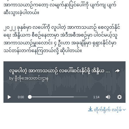
အာကာသယာဉ်ကတော့ လမျက်နှာပြင်ပေါ်ကို ပျက်ကျ ပျက်
ဆီးသွားခဲ့ပါတယ်။
၂၀၂၂ ခုနှစ်မှာ လပေါ်ကို လူပါတဲ့ အာကာသယာဉ် စေလွတ်နိုင်
ရေး အိန္ဒိယက စီစဉ်နေတာမှာ အဲဒီအစီအစဉ်မှာ ပါဝင်မယ့်သူ
အာကာသယာဉ်မှူးလောင်း ၄ ဦးဟာ အခုချိန်မှာ ရုရှားနိုင်ငံမှာ
သင်တန်းတက်နေကြတယ်လို့ ဆိုပါတယ်။
လူမပါတဲ့ အာကာသယာဉ် လပေါ်ဆင်းနိုင်ဖို့ အိန္ဒိယ ထပ်ကြိုးစားမယ်
by
ဗွီအိုအေသတင်းဌာန
No media source currently available
0:00
1:14
တိုက်ရိုက် လင့်ခ်