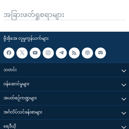
အခြားဖတ်ရှုစရာများ
ဗွီအိုအေ လူမှုကွန်ယက်များ
သတင်း
၀န်ဆောင်မှုများ
အပတ်စဉ်ကဏ္ဍများ
အင်္ဂလိပ်သင်ခန်းစာများ
ရေဒီယို