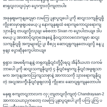
စာရှငျးလငျးပှဲမှာ ပွောကွားလိုကျတာပါ။
အခုနှဈမကုနျခငျမှာ လမကြျနှာပွငျပေါျကို ဆငျးသကျနိုငျဖို့
ကွိုးစားမှာဖွဈပမေယ့ျ နောကျနှဈထဲ ရောကျကောငျးရောကျ
သှားနိုငျ တယျလို့လညျး မစ်စတာ Sivan က ပွောပါတယျ။ ဒါပ
မေယ့ျ အာဏာပိုငျတှအေနနေဲ့ နိုဝငျဘာလလောကျမှာ ဆငျး
သကျနိုငျဖို့ အကွမျးဖဉြျး စီစဉျ ဆောငျရှကျနတေယျလို့ ခန့ျ
မှနျး ပွောဆိုနကွေပါတယျ။
ရုရှား၊ အမရေိကနျနဲ့ တရုတျနိုငျငံတို့ပွီးရငျ အိန်ဒိယဟာ လကမ်
ဘာပေါျကို ဆငျးသကျနိုငျတဲ့ ၄ နိုငျငံမွောကျ နိုငျငံအဖွဈသာ
မက အကုနျအကသြကျသာစှာနဲ့ အာကာသကို သှားရောကျနိုငျ
တဲ့ အငျအားကွီးနိုငျငံဖွဈလာဖို့ ကွိုးစား ဆောငျရှကျနတောပါ။
မနှဈ စကျတငျဘာလက လှှတျတငျလိုကျတဲ့ Chandrayaan-2
အာကာသယာဉျကတော့ လမကြျနှာပွငျပေါျကို ပကြျကြ ပ
ကြျဆီးသှားခဲ့ပါတယျ။