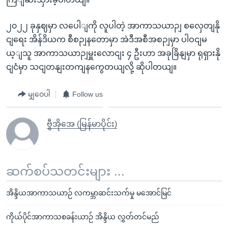
၂၀၂၂ ခုနှဈမှာ လပေါျကို လူပါတဲ့ အာကာသယာဉျ စလှေတျနို
ငျရေး အိန်ဒိယက စီစဉျနတောမှာ အဲဒီအစီအစဉျမှာ ပါဝငျမ
ယ့ျသူ အာကာသယာဉျမှူးလောငျး ၄ ဦးဟာ အခုခြိနျမှာ ရုရှားနို
ငျငံမှာ သငျတနျးတကျနကွေတယျလို့ ဆိုပါတယျ။
မျှဝေပါ
Follow us
ဗွီအိုအေ (မြန်မာပိုင်း)
ဆက်စပ်သတင်းများ ...
အိန္ဒိယအာကာသယာဉ် လကမ္ဘာဆင်းသက်မှု မအောင်မြင်
ကိုယ်ပိုင်အာကာသစခန်းယာဉ် အိန္ဒိယ လွှတ်တင်မည်