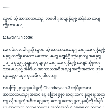
...........
လူမပါတဲ့ အာကာသယာဉျ လပေါျဆငျးနိုငျဖို့ အိန်ဒိယ ထပျ
ကွိုးစားမယျ
(Zawgyi/Unicode)
လကမ်ဘာပေါျကို လူမပါတဲ့ အာကာသယာဉျ ဆငျးသကျနိုငျဖို့
မနှဈကကွိုးစားတာ မအောငျမမွငျ ဖွဈခဲ့ပွီးတဲ့နောကျ အခုနှဈ
၂၀၂၀ ပွည့ျနှဈအတှငျးမှာ ဆငျးသကျနိုငျဖို့ ထပျမံကွိုးစား
သှားမယျလို့ အိန်ဒိယ အာကာသအစီအစဉျ အကွီးအကဲက ဗုဒ်ဓ
ဟူးနေ့မှာ ပွောကွားလိုကျပါတယျ။
လမကြျနှာပွငျပေါျကို Chandrayaan-3 အမြိုးအစား
အာကာသယာဉျ အဆငျပွေ ခြောမှေ့စှာ ဆငျးသကျနိုငျရေးအတှ
ကျ လိုအပျတဲ့အစီအစဉျတှေ စတငျ ဆောငျရှကျနပွေီလို့ အိန်ဒိ
ယ အာကာသ သုတသေနဌာန အကွီးအကဲ K. Sivan က သတငျး