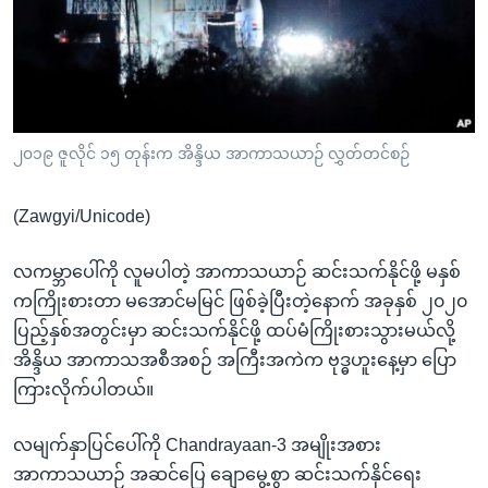
အ
သုတပဒေသာ အင်္ဂလိပ်စာ
ညွန်း
Learning English
စာမျက်နှာ
သို့
ဗွီအိုအေ လူမှုကွန်ယက်များ
ကျော်
ကြည့်
၂၀၁၉ ဇူလိုင် ၁၅ တုန်းက အိန္ဒိယ အာကာသယာဉ် လွှတ်တင်စဉ်
ရန်
ဘာသာစကားများ
ရှာဖွေ
(Zawgyi/Unicode)
ရန်
နေရာ
လကမ္ဘာပေါ်ကို လူမပါတဲ့ အာကာသယာဉ် ဆင်းသက်နိုင်ဖို့ မနှစ်
သို့
ကကြိုးစားတာ မအောင်မမြင် ဖြစ်ခဲ့ပြီးတဲ့နောက် အခုနှစ် ၂၀၂၀
ကျော်
ပြည့်နှစ်အတွင်းမှာ ဆင်းသက်နိုင်ဖို့ ထပ်မံကြိုးစားသွားမယ်လို့
ရန်
အိန္ဒိယ အာကာသအစီအစဉ် အကြီးအကဲက ဗုဒ္ဓဟူးနေ့မှာ ပြော
ကြားလိုက်ပါတယ်။
လမျက်နှာပြင်ပေါ်ကို Chandrayaan-3 အမျိုးအစား
အာကာသယာဉ် အဆင်ပြေ ချောမွေ့စွာ ဆင်းသက်နိုင်ရေး