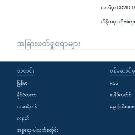
ဒေလီမှာ COVID 19 
အိန္ဒိယမှာ ကိုဗစ်က
အခြားဖတ်ရှုစရာများ
သတင်း
၀န်ဆောင်မှ
မြန်မာ
RSS
နိုင်ငံတကာ
ပေါ့ဒ်ကတ်စ်
အမေရိကန်
နေ့စဉ်အီးမေ
တရုတ်
အစ္စရေး-ပါလက်စတိုင်း