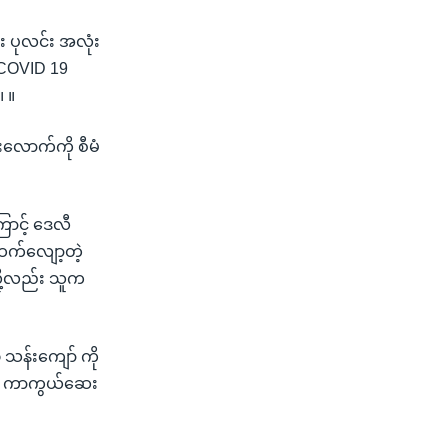
း ပုလင်း အလုံး
် COVID 19
 ။
လောက်ကို စီမံ
ောင့် ဒေလီ
ီထက်လျော့တဲ့
လို့လည်း သူက
 သန်းကျော် ကို
ေပြီး ကာကွယ်ဆေး