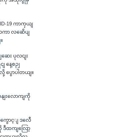
OVID-19 ကာကှယျ
ျငံတကာ လဆေိပျ
ျ။
ယျဆေး ပုလငျး
ငျ နေ့စဉျ
ု့ ပွောပါတယျ။
သနျးလောကျကို
ာကွောင့ျ ဒလေီ
ို ဒီထကျလြော့
နိုငျတယျလို့လ