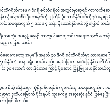
ီ စင်တီဂရိတ်ကနေ ၈ ဒီဂရီ စင်တီဂရိတ် အတွင်းမှာဆိုရင် ကာကွယ်ဆေ
သိုလှောင်နိုင်ပြီး တရက်ကို ၂ ကြိမ် ပို့ဆောင်နိုင်မယ်ဆိုရင် နေ့စဉ
်းအရေအတွက် ၅ ဒသမ ၄ သန်း ပို့ဆောင်နိုင်မယ်လို့ ပြောပါတယ်။
ီးတခုလုံး အနေနဲ့ နေ့စဉ် ကာကွယ်ဆေးပုလင်း အရေအတွက် ၈ သန်း
ာင်းလည်း ပြောပါတယ်။
ွယ်ဆေးကတော့ အပူချိန် အနုတ် ၇၀ ဒီဂရီ စင်တီဂရိတ်မှာ ထားရမှာကြ
ောင်နိုင်တဲ့ နေရာမရှိပေမယ့်လည်း ရေခဲခြောက်အသုံးပြုနိုင်သလို ဒ
ပေါင်း ၃၀ လောက် ထားနိုင်တာကြောင့် ပို့ဆောင် ဖြန့်ဖြူးပေးနိုင်တယ်
၀၀ ရှိတဲ့ အိန္ဒိယမှာ ကိုရိုနာဗိုင်းရပ်စ် ကူးစက်သူ အရေအတွက်က ၁၀
မ္ဘာမှာ ဒုတိယမြောက် ဗိုင်းရပ်စ် ကူးစက်မှု အဆိုးဆုံး နိုင်ငံ ဖြစ်န
တာ ဖြစ်ပါတယ်။