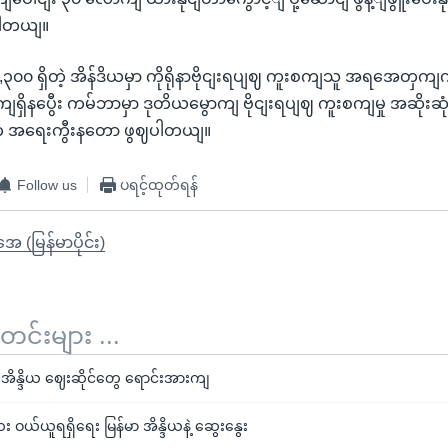
ပါတယျ။
၃၀၀ ရှိတဲ့ အိန်ဒိယမှာ ကိုရိုနာဗိုငျးရပျဈ ကူးစကျသူ အရအေတှက
ရှိနပွေီး ကမ်ဘာမှာ ဒုတိယမွောကျ ဗိုငျးရပျဈ ကူးစကျမှု အဆိုးဆုံး န
အရေးကွီးနတော ဖွဈပါတယျ။
Follow us
ပရင့်ထုတ်ရန်
ုအေ (မြန်မာပိုင်း)
်းများ ...
အိန္ဒိယ ဈေးဆိုင်တွေ ရောင်းအားကျ
ယ်ယူရရှိရေး မြန်မာ အိန္ဒိယနဲ့ ဆွေးနွေး