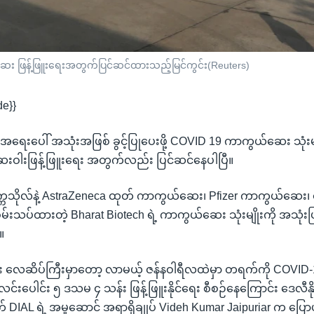
ဆေး ဖြန့်ဖြူးရေးအတွက်ပြင်ဆင်ထားသည့်မြင်ကွင်း(Reuters)
de}}
င်း အရေးပေါ် အသုံးအဖြစ် ခွင့်ပြုပေးဖို့ COVID 19 ကာကွယ်ဆေး သုံးမ
ဆေးဝါးဖြန့်ဖြူးရေး အတွက်လည်း ပြင်ဆင်နေပါပြီ။
တက္ကသိုလ်နဲ့ AstraZeneca ထုတ် ကာကွယ်ဆေး၊ Pfizer ကာကွယ်ဆေး၊ 
ဲ စမ်းသပ်ထားတဲ့ Bharat Biotech ရဲ့ ကာကွယ်ဆေး သုံးမျိုးကို အသုံးပြုခ
။
းဆုံး လေဆိပ်ကြီးမှာတော့ လာမယ့် ဇန်နဝါရီလထဲမှာ တရက်ကို COVID
်းပေါင်း ၅ ဒသမ ၄ သန်း ဖြန့်ဖြူးနိုင်ရေး စီစဉ်နေကြောင်း ဒေလီန
DIAL ရဲ့ အမှုဆောင် အရာရှိချုပ် Videh Kumar Jaipuriar က ပြေ