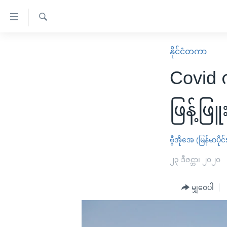
သုံး
ရ
ရှာဖွေ
လွယ်ကူ
မူလစာမျက်နှာ
နိုင်ငံတကာ
ရ
စေ
မြန်မာ
လာ
Covid
သည့်
ဒ်
ကမ္ဘာ့သတင်းများ
Link
ဗွီဒီယို
နိုင်ငံတကာ
ဖြန့်ဖြူ
များ
သတင်းလွတ်လပ်ခွင့်
အမေရိကန်
ပင်မ
ရပ်ဝန်းတခု လမ်းတခု အလွန်
တရုတ်
ဗွီအိုအေ (မြန်မာပိုင်
အကြောင်းအရာ
အင်္ဂလိပ်စာလေ့လာမယ်
အစ္စရေး-ပါလက်စတိုင်း
၂၃ ဒီဇင္ဘာ၊ ၂၀၂၀
သို့
အပတ်စဉ်ကဏ္ဍများ
အမေရိကန်သုံးအီဒီယံ
ကျော်
မျှဝေပါ
ကြည့်
ရေဒီယိုနှင့်ရုပ်သံ အချက်အလက်များ
မကြေးမုံရဲ့ အင်္ဂလိပ်စာ
ရေဒီယို
ရန်
ရေဒီယို/တီဗွီအစီအစဉ်
ရုပ်ရှင်ထဲက အင်္ဂလိပ်စာ
တီဗွီ
ပင်မ