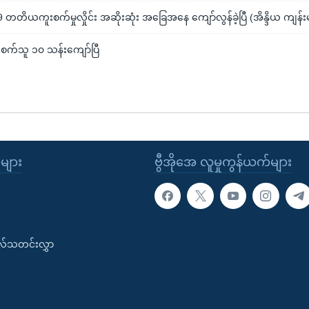
တတိယကူးစက်မှုလှိုင်း အဆိုးဆုံး အခြေအနေ ကျော်လွန်ခဲ့ပြီ (အိန္ဒိယ ကျန်း
ူးစက်သူ ၁၀ သန်းကျော်ပြီ
ုများ
ဗွီအိုအေ လူမှုကွန်ယက်များ
းလ်သတင်းလွှာ