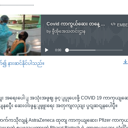
..............................
Covid ကာကွယ်ဆေး တနေ့ ၅ သန်းကျော် ဖြန့်ဖြူးနိုင်အောင် အိန္ဒိယစီစဉ်
EMBE
by
ဗွီအိုအေသတင်းဌာန
No media source currently available
0:00
တ်၍ နားဆင်နိုင်ပါသည်။
EMBED
ှငျး အရေးပေါျ အသုံးအဖွဈ ခှင့ျပွုပေးဖို့ COVID 19 ကာကှယျဆေး သ
ျနပွေီး ဆေးဝါးဖွန့ျဖွူးရေး အတှကျလညျး ပွငျဆငျနပေါပွီ။
 တက်ကသိုလျနဲ့ AstraZeneca ထုတျ ကာကှယျဆေး၊ Pfizer ကာကှ
တှငျးမှာဘဲ စမျးသပျထားတဲ့ Bharat Biotech ရဲ့ ကာကှယျဆေး သုံးမြိုး