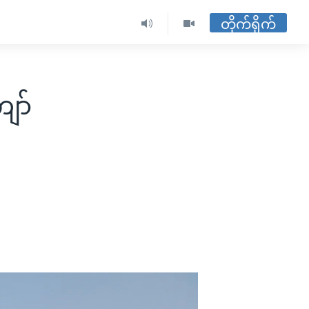
တိုက်ရိုက်
ော်