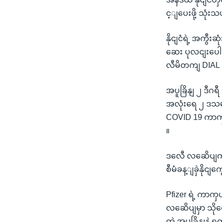
င့ျပေးဖို့ သုံ
နိုငျငံရဲ့ အကွ
ဆေး ပုလငျးပေါင
လီမိတကျ DIAL ရ
အပူခြိနျ ၂ ဒီဂ
အလုံးရေ ၂ ဒသမ ၇
COVID 19 ကာကှ
။
ဒလေီ လဆေိပျကွ
စီမံခန့ျခှဲနိုင
Pfizer ရဲ့ ကာက
လဆေိပျမှာ သိုလ
တဲ့ အပူခြိနျနဲ့