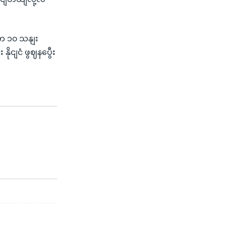
ျက ၁၀ သနျး
ိုငျငံ ဖွဈနပွေီး