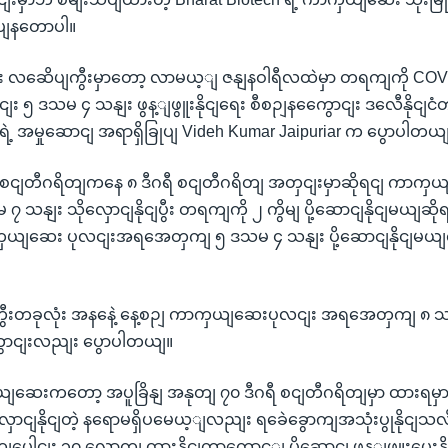
းသပျနတောပါ။
ီးဆုံး လဆေိပျကွီးမှာတော့ လာမယ့ျ ဇနျနဝါရီလထဲမှာ တရကျကို C
ျး ၅ ဒသမ ၄ သနျး ဖွန့ျဖွူးနိုငျရေး စီစဉျနကွေောငျး ဒလေီနိုင
ဲ့ အမှုဆောငျ အရာရှိခြုပျ Videh Kumar Jaipuriar က ပွောပါတယ
ရီ စငျတီဂရိတျကနေ ၈ ဒီဂရီ စငျတီဂရိတျ အတှငျးမှာဆိုရငျ ကာကှ
 သနျး သိုလှောငျနိုငျပွီး တရကျကို ၂ ကွိမျ ပို့ဆောငျနိုငျမယျဆိုရ
ယျဆေး ပုလငျးအရအေတှကျ ၅ ဒသမ ၄ သနျး ပို့ဆောငျနိုငျမယျလိ
ီးတခုလုံး အနနေဲ့ နေ့စဉျ ကာကှယျဆေးပုလငျး အရအေတှကျ ၈ 
ျကွောငျးလညျး ပွောပါတယျ။
ှယျဆေးကတော့ အပူခြိနျ အနုတျ ၇၀ ဒီဂရီ စငျတီဂရိတျမှာ ထားရမှ
ှောငျနိုငျတဲ့ နရောမရှိပမေယ့ျလညျး ရခေဲခွောကျအသုံးပွုနိုငျသလ
 ရကျပေါငျး ၃၀ လောကျ ထားနိုငျတာကွောင့ျ ပို့ဆောငျ ဖွန့ျဖွူးပေး