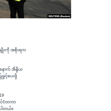
ျိုးကို အစိုးရက
နောက် အိန္ဒိယ
ွင့်ပေးဖို့
-19
ိုင်ငံတကာ
ာပါတယ်။