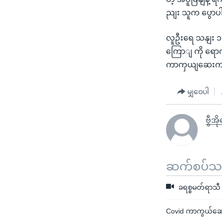
ညျး သူက ပွော
လူဦးရေ သနျး ၁,
ကြောျ ကို ရောကျ
ကာကှယျဆေးက 
မျှဝေပါ
ဗွီအိ
ဆက်စပ်သတင
ခရစ္စမတ်ရာသီ 
Covid ကာကွယ်ဆေး ဝ