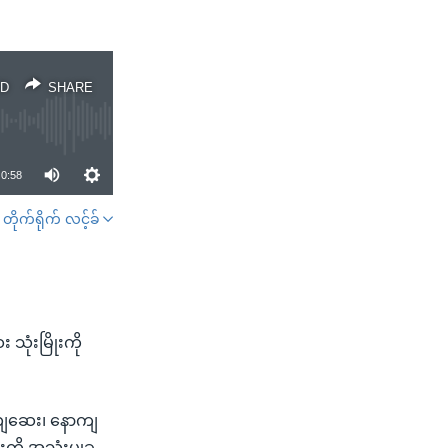
D
SHARE
0:58
တိုက်ရိုက် လင့်ခ်
SHARE
ုံးမြိုးကို
ယျဆေး၊ နောကျ
ကို အသုံးပွုခှ