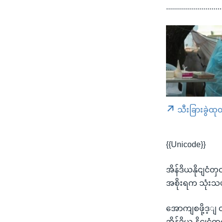
............................
သီးခြားခွဲထု
{{Unicode}}
အိန်ဒိယနိုငျငံတ
အစိုးရက သုံးသပ
အောကျစဖို့ဒ့ျ
အိန်ဒိယ နိုငျငံ