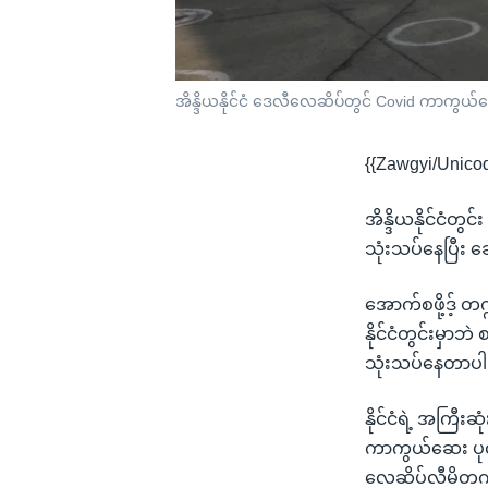
အိန္ဒိယနိုင်ငံ ဒေလီလေဆိပ်တွင် Covid ကာကွယ်
{{Zawgyi/Unico
အိန္ဒိယနိုင်ငံတွ
သုံးသပ်နေပြီး 
အောက်စဖို့ဒ့် 
နိုင်ငံတွင်းမှာဘ
သုံးသပ်နေတာပါ
နိုင်ငံရဲ့ အကြီ
ကာကွယ်ဆေး ပုလင
လေဆိပ်လီမိတက် 