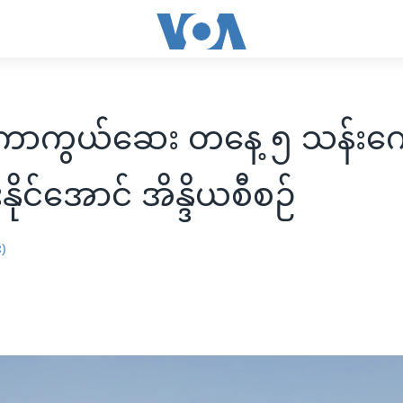
 ကာကွယ်ဆေး တနေ့ ၅ သန်းကျ
းနိုင်အောင် အိန္ဒိယစီစဉ်
း)