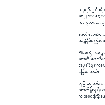
အပူချိန် ၂ ဒီဂရ
ရေ ၂ ဒသမ ၇ သန်း 
ကာကွယ်ဆေး ပုလင
ဒေလီ လေဆိပ်ကြ
ခန့်ခွဲနိုင်ကြေ
Pfizer ရဲ့ ကာက
လေဆိပ်မှာ သိုလှ
အပူချိန်နဲ့ ရက်
ပြောပါတယ်။
လူဦးရေ သန်း ၁,၃
ရောက်ရှိနေပြီး က
က အရေးကြီးနေ