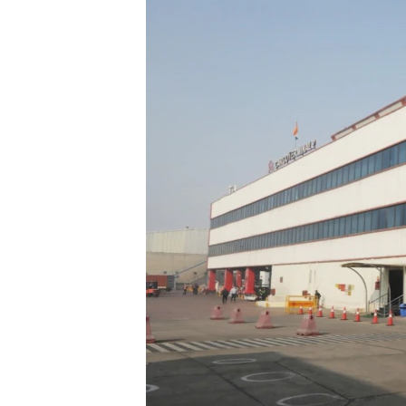
သုတပဒေသာ အင်္ဂလိပ်စာ
အ
ညွန်း
စာမျက်နှာ
သို့
ကျော်
ကြည့်
ရန်
ရှာဖွေ
ရန်
နေရာ
သို့
ကျော်
ရန်