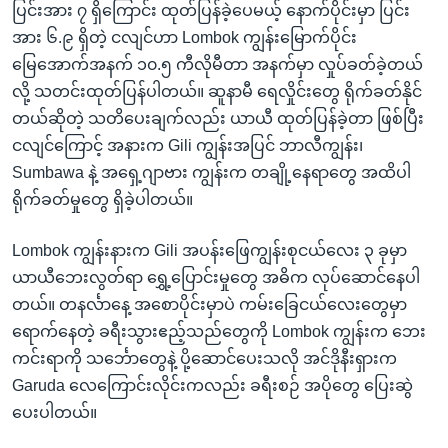
ပြင်းအား ၇ ရှိကြောင်း ထုတ်ပြန်ခဲ့ပေမယ့် နောက်ပိုင်းမှာ ပြင်း
အား ၆.၉ ရှိတဲ့ ငလျင်ဟာ Lombok ကျွန်းမြောက်ပိုင်း
မြေအောက်အနက် ၁၀.၅ ကီလိုမီတာ အနက်မှာ လှုပ်ခတ်ခဲ့တယ်
လို့ သတင်းထုတ်ပြန်ပါတယ်။ ဆူနာမီ ရေလှိုင်းတွေ ရိုက်ခတ်နိုင်
တယ်ဆိုတဲ့ သတိပေးချက်လည်း ယာယီ ထုတ်ပြန်ခဲ့တာ ဖြစ်ပြီး
ငလျင်ကြောင့် အနားက Gili ကျွန်းအပြင် ဘာလီကျွန်း၊
Sumbawa နဲ့ အရှေ့ဂျာဗား ကျွန်းက တချို့နေရာတွေ အထိပါ
ရိုက်ခတ်မှုတွေ ရှိခဲ့ပါတယ်။
Lombok ကျွန်းနားက Gili အပန်းဖြေကျွန်းစုငယ်လေး ၃ ခုမှာ
ယာယီဘေးလွတ်ရာ ရွှေ့ပြောင်းမှုတွေ အဓိက လုပ်ဆောင်နေပါ
တယ်။ တနင်္လာနေ့ အစောပိုင်းမှာပဲ ကမ်းခြေငယ်လေးတွေမှာ
ရောက်နေတဲ့ ခရီးသွားဧည့်သည်တွေကို Lombok ကျွန်းက ဘေး
ကင်းရာကို သင်္ဘောတွေနဲ့ ပို့ဆောင်ပေးသလို အင်ဒိုနီးရှားက
Garuda လေကြောင်းလိုင်းကလည်း ခရီးစဉ် အပိုတွေ ပြေးဆွဲ
ပေးပါတယ်။