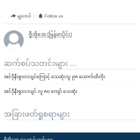
မျှဝေပါ
Follow us
ဗွီအိုအေ (မြန်မာပိုင်း)
ဆက်စပ်သတင်းများ ...
အင်ဒိုနီးရှားငလျင်ကြောင့် သေဆုံးသူ ၉၈ ယောက်ထိတိုး
အင်ဒိုနီးရှားငလျင် လူ ၈၀ ကျော် သေဆုံး
အခြားဖတ်ရှုစရာများ
ဗွီအိုအေ လူမှုကွန်ယက်များ