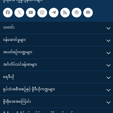
သတင်း
၀န်ဆောင်မှုများ
အပတ်စဉ်ကဏ္ဍများ
အင်္ဂလိပ်သင်ခန်းစာများ
ရေဒီယို
ရုပ်သံအစီအစဉ်နှင့် ဗွီဒီယိုကဏ္ဍများ
ဗွီအိုအေအကြောင်း