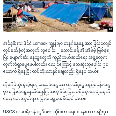
အ
သုတပဒေသာ အင်္ဂလိပ်စာ
ညွန်း
Learning English
စာမျက်နှာ
သို့
ဗွီအိုအေ လူမှုကွန်ယက်များ
ကျော်
ကြည့်
အင်ဒိုနီးရှား နိုင်ငံ Lombok ကျွန်းမှာ တနင်္ဂနွေနေ့ အားပြင်းငလျင်
ရန်
ဘာသာစကားများ
လှုပ်ခတ်ခဲ့တဲ့အတွက် လူပေါင်း ၂ သောင်းခန့် အိုးအိမ်မဲ့ ဖြစ်ခဲ့ရ
ရှာဖွေ
ပြီး ပျောက်ဆုံး နေသူတွေကို ကူညီကယ်ဆယ်ရေး အဖွဲ့တွေက
ရန်
လိုက်လံရှာဖွေနေပါတယ်။ ငလျင်ကြောင့် သေဆုံးသူပေါင်း ၉၈
နေရာ
ယောက် ရှိနေပြီး ထပ်တိုးလာနိုင်ချေလည်း ရှိနေပါတယ်။
သို့
ကျော်
အိုးအိမ်ဆုံးရှုံးခဲ့ရတဲ့ ဒေသခံတွေဟာ ယာယီဒုက္ခသည်စခန်းတွေ
ရန်
မှာ ပြောင်းရွှေနေထိုင်နေကြသလို နိုင်ငံခြား ခရီးသွားအများစုကို
တော့ ဘေးလွတ်ရာ ပြောင်းရွှေ့ပေးနိုင်ခဲ့ပါတယ်။
USGS အမေရိကန် ဘူမိဗေဒ တိုင်းတာရေး စခန်းက ကနဦးမှာ