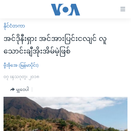
သုံး
ရ
လွယ်ကူ
နိုင်ငံတကာ
မူလစာမျက်နှာ
စေ
အင်ဒိုနီးရှား အင်အားပြင်းငလျင် လူ
မြန်မာ
သည့်
သောင်းချီအိုးအိမ်မဲ့ဖြစ်
ကမ္ဘာ့သတင်းများ
Link
ဗွီဒီယို
နိုင်ငံတကာ
ဗွီအိုအေ (မြန်မာပိုင်း)
များ
သတင်းလွတ်လပ်ခွင့်
အမေရိကန်
၀၇ ၾသဂုတ္၊ ၂၀၁၈
ပင်မ
ရပ်ဝန်းတခု လမ်းတခု အလွန်
တရုတ်
အကြောင်းအရာ
မျှဝေပါ
သို့
အင်္ဂလိပ်စာလေ့လာမယ်
အစ္စရေး-ပါလက်စတိုင်း
ကျော်
အပတ်စဉ်ကဏ္ဍများ
အမေရိကန်သုံးအီဒီယံ
ကြည့်
ရေဒီယိုနှင့်ရုပ်သံ အချက်အလက်များ
မကြေးမုံရဲ့ အင်္ဂလိပ်စာ
ရေဒီယို
ရန်
ပင်မ
ရေဒီယို/တီဗွီအစီအစဉ်
ရုပ်ရှင်ထဲက အင်္ဂလိပ်စာ
တီဗွီ