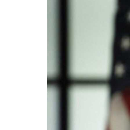
သုတပဒေသာ အင်္ဂလိပ်စာ
အ
ညွန်း
စာမျက်နှာ
သို့
ကျော်
ကြည့်
ရန်
ရှာဖွေ
ရန်
နေရာ
သို့
ကျော်
ရန်