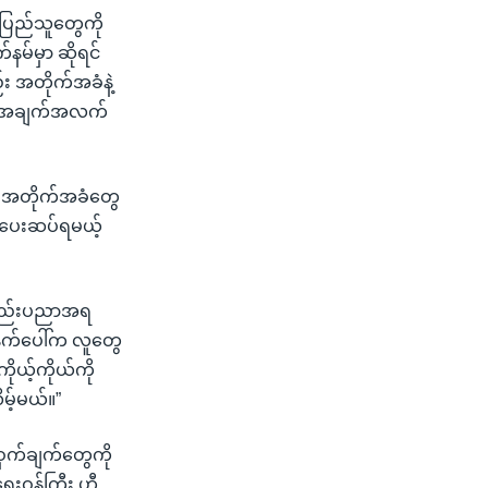
 ပြည်သူတွေကို
မ်မှာ ဆိုရင်
း အတိုက်အခံနဲ့
ရေ းအချက်အလက်
၊ အတိုက်အခံတွေ
က ပေးဆပ်ရမယ့်
၊ နည်းပညာအရ
ာနက်ပေါ်က လူတွေ
ကိုယ့်ကိုယ်ကို
မ့်မယ်။”
့ဝှက်ချက်တွေကို
ရေးဝန်ကြီး ဟီ