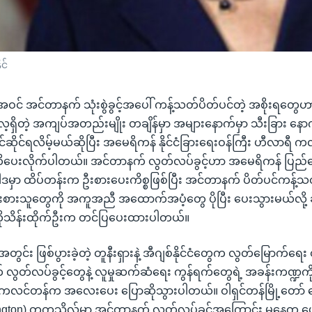
င်
ပါအဝင် အင်တာနက် သုံးစွဲခွင့်အပေါ် ကန့်သတ်ပိတ်ပင်တဲ့ အစိုးရတွ
ရလေ့ရှိတဲ့ အကျပ်အတည်းမျိုး တချိန်မှာ အများနောက်မှာ သီးခြား နော
င်ဆိုင်ရလိမ့်မယ်ဆိုပြီး အမေရိကန် နိုင်ငံခြားရေးဝန်ကြီး ဟီလာရီ က
ိပေးလိုက်ပါတယ်။ အင်တာနက် လွတ်လပ်ခွင့်ဟာ အမေရိကန် ပြည်ထေ
မူဝါဒမှာ ထိပ်တန်းက ဦးစားပေးကိစ္စဖြစ်ပြီး အင်တာနက် ပိတ်ပင်ကန့်သတ
ကြိုးစားသူတွေကို အကူအညီ အထောက်အပံ့တွေ ပိုပြီး ပေးသွားမယ်လို့
ကိုသိန်းထိုက်ဦးက တင်ပြပေးထားပါတယ်။
င်းအတွင်း ဖြစ်ပွားခဲ့တဲ့ တူနီးရှားနဲ့ အီဂျစ်နိုင်ငံတွေက လွတ်မြောက်ရေး တ
တ်လပ်ခွင့်တွေနဲ့ လူမှုဆက်ဆံရေး ကွန်ရက်တွေရဲ့ အခန်းကဏ္ဍကို န
 ကလင်တန်က အလေးပေး ပြောဆိုသွားပါတယ်။ ဝါရှင်တန်မြို့တော် ဂျေ
gton) တက္ကသိုလ်မှာ အင်တာနက် လွတ်လပ်ခွင့်အကြောင်း မနေ့က ဟ