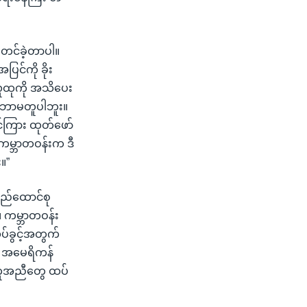
 စတင်ခဲ့တာပါ။
ြင်ကို ခိုး
 လူထုကို အသိပေး
သဘောမတူပါဘူး။
င်ကြား ထုတ်ဖော်
 ကမ္ဘာတဝန်းက ဒီ
း။”
ြည်ထောင်စု
 ကမ္ဘာတဝန်း
ပ်ခွင့်အတွက်
က အမေရိကန်
 အကူအညီတွေ ထပ်