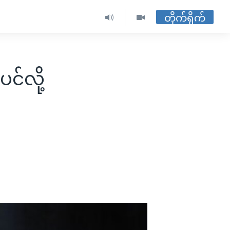
တိုက်ရိုက်
င်လို့