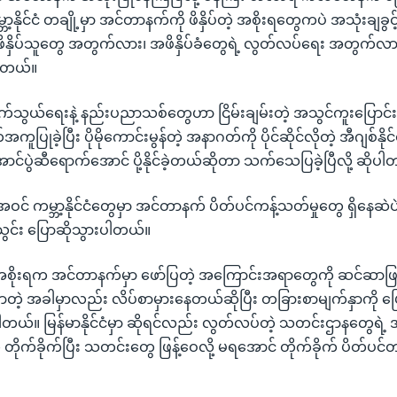
ာ့နိုင်ငံ တချို့မှာ အင်တာနက်ကို ဖိနှိပ်တဲ့ အစိုးရတွေကပဲ အသုံးချခ
ှိပ်သူတွေ အတွက်လား၊ အဖိနှိပ်ခံတွေရဲ့ လွတ်လပ်ရေး အတွက်လား အ
ပါတယ်။
က်သွယ်ရေးနဲ့ နည်းပညာသစ်တွေဟာ ငြိမ်းချမ်းတဲ့ အသွင်ကူးပြောင
ုခဲ့ပြီး ပိုမိုကောင်းမွန်တဲ့ အနာဂတ်ကို ပိုင်ဆိုင်လိုတဲ့ အီဂျစ်နိုင်
အောင်ပွဲဆီရောက်အောင် ပို့နိုင်ခဲ့တယ်ဆိုတာ သက်သေပြခဲ့ပြီလို့ ဆိုပ
ပါအဝင် ကမ္ဘာ့နိုင်ငံတွေမှာ အင်တာနက် ပိတ်ပင်ကန့်သတ်မှုတွေ ရှိနေဆ
့်သွင်း ပြောဆိုသွားပါတယ်။
ှာ အစိုးရက အင်တာနက်မှာ ဖော်ပြတဲ့ အကြောင်းအရာတွေကို ဆင်ဆ
့ အခါမှာလည်း လိပ်စာမှားနေတယ်ဆိုပြီး တခြားစာမျက်နှာကို ပြောင
ပါတယ်။ မြန်မာနိုင်ငံမှာ ဆိုရင်လည်း လွတ်လပ်တဲ့ သတင်းဌာနတွေရဲ
 တိုက်ခိုက်ပြီး သတင်းတွေ ဖြန့်ဝေလို့ မရအောင် တိုက်ခိုက် ပိတ်ပင