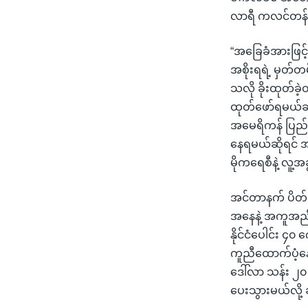
လာရီ ကလင်တန်က
“အခြေခံအားဖြင့် 
အစိုးရရဲ့ မှတ်တ
သလို ခိုးထုတ်ခဲ
ထုတ်ဖော်ရမယ်ဆိ
အမေရိကန် ပြည်ထေ
နေရမယ်ဆိုရင် အမ
မိုကရေစီနဲ့ လူ့အ
အင်တာနက် ပိတ်ပင
အနေနဲ့ အကူအညီ
နိုင်ငံပေါင်း ၄
ကူညီထောက်ပံ့နေ
ဒေါ်လာ သန်း ၂၀
ပေးသွားမယ်လို့