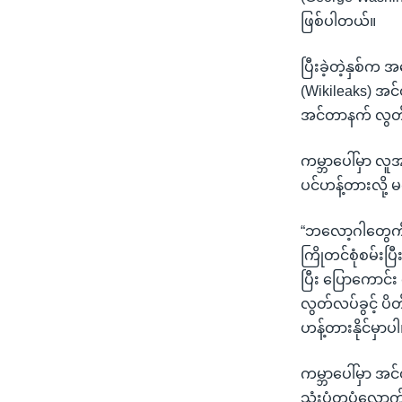
ဖြစ်ပါတယ်။
ပြီးခဲ့တဲ့နှစ်က 
(Wikileaks) အင
အင်တာနက် လွတ်
ကမ္ဘာပေါ်မှာ လူ
ပင်ဟန့်တားလို့
“ဘလော့ဂါတွေကို ဖ
ကြိုတင်စုံစမ်းပ
ပြီး ပြောကောင်း
လွတ်လပ်ခွင့် ပိ
ဟန့်တားနိုင်မှာပ
ကမ္ဘာပေါ်မှာ အင
သုံးပုံတပုံလော