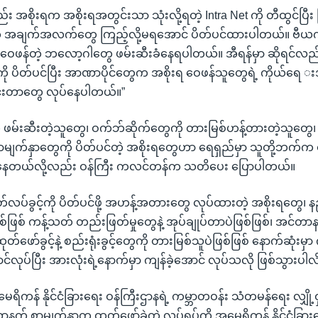
 အစိုးရက အစိုးရအတွင်းသာ သုံးလို့ရတဲ့ Intra Net ကို တီထွင်ပြီး
် အချက်အလက်တွေ ကြည့်လို့မရအောင် ပိတ်ပင်ထားပါတယ်။ ဗီယက်န
 ဝေဖန်တဲ့ ဘလော့ဂါတွေ ဖမ်းဆီးခံနေရပါတယ်။ အီရန်မှာ ဆိုရင်လည်
ု ပိတ်ပင်ပြီး အာဏာပိုင်တွေက အစိုးရ ဝေဖန်သူတွေရဲ့ ကိုယ်
်နင်းတာတွေ လုပ်နေပါတယ်။”
ဖမ်းဆီးတဲ့သူတွေ၊ ဝက်ဘ်ဆိုက်တွေကို တားမြစ်ဟန့်တားတဲ့သူတွေ
ာမျက်နှာတွေကို ပိတ်ပင်တဲ့ အစိုးရတွေဟာ ရေရှည်မှာ သူတို့ဘက်
ှိနေတယ်လို့လည်း ဝန်ကြီး ကလင်တန်က သတိပေး ပြောပါတယ်။
လပ်ခွင့်ကို ပိတ်ပင်ဖို့ အဟန့်အတားတွေ လုပ်ထားတဲ့ အစိုးရတွေ
ဖြစ် ကန့်သတ် တည်းဖြတ်မှုတွေနဲ့ အုပ်ချုပ်တာပဲဖြစ်ဖြစ်၊ အင်တ
တ်ဖော်ခွင့်နဲ့ စည်းရုံးခွင့်တွေကို တားမြစ်သူပဲဖြစ်ဖြစ် နောက်ဆုံးမှာ 
လုပ်ပြီး အားလုံးရဲ့နောက်မှာ ကျန်ခဲ့အောင် လုပ်သလို ဖြစ်သွားပါလိ
အမေရိကန် နိုင်ငံခြားရေး ဝန်ကြီးဌာနရဲ့ ကမ္ဘာတဝန်း သံတမန်ရေး လျှို
ာနက် စာမျက်နှာက ထုတ်ဖော်ခဲ့တဲ့ လုပ်ရပ်ကို အမေရိကန် နိုင်ငံခြား