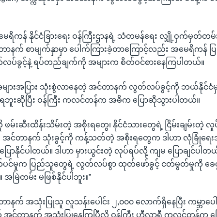
အမေရိကန် နိုင်ငံခြားရေး ဝန်ကြီးဌာနရဲ့ သံတမန်ရေး လျှို့ဝှက်မှတ်တမ
်တာနက် စာမျက်နှာမှာ ပေါက်ကြားခဲ့တာကြောင့်လည်း အမေရိကန် ပြ
လပ်ခွင့်နဲ့ ရပ်တည်ချက်ကို အများက စိတ်ဝင်စားနေကြပါတယ်။
အများအပြား သုံးစွဲလာနေတဲ့ အင်တာနက် လွတ်လပ်ခွင့်ကို ဘယ်နိုင်ငံမ
 မရဘူးဆိုပြီး ဝန်ကြီး ကလင်တန်က အဓိက ပြောဆိုသွားပါတယ်။
မ်းဆီးထိန်းသိမ်းတဲ့ အစိုးရတွေ၊ နိုင်ငံသားတွေရဲ့ ငြိမ်းချမ်းတဲ့ လှုပ
ြီး အင်တာနက် သုံးခွင့်ကို ကန့်သတ်တဲ့ အစိုးရတွေက ဒါဟာ လုံခြုံရ
 ပြောနိုင်ပါတယ်။ ဒါဟာ မှားယွင်းတဲ့ လုပ်ရပ်လို့ ကျမ ပြောချင်ပ
တ်ပင်မှုက ပြည်သူတွေရဲ့ လွတ်လပ်စွာ ထုတ်ဖော်ခွင့် ငတ်မွတ်မှုကို
ါ။ အမြဲတမ်း မဖြစ်နိုင်ပါဘူး။”
်တာနက် အသုံးပြုသူ လူသန်းပေါင်း ၂,၀၀၀ လောက်ရှိနေပြီး ကမ္ဘာပေ
က် အင်တာနက် အသုံးပြုနေကြပြီလို့ ဝန်ကြီး ဟီလာရီ ကလင်တန်က 