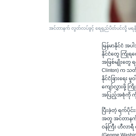
အင်တာနက် လွတ်လပ်ခွင့် ရေရှည်ပိတ်ပင်လို့ မရနို
မြန်မာနိုင်ငံ အ
နိုင်ငံတွေ ကြုံ
အဖြစ်မျိုးတွေ ရ
Clinton) က သတ
နိုင်ငံခြားရေး 
ကျော်လွှားဖို့ 
အပြည့်အစုံကို 
ပြီးခဲ့တဲ့ ရက်ပို
အတူ အင်တာနက် လွ
ဝန်ကြီး ဟီလာရီ
(George Washin