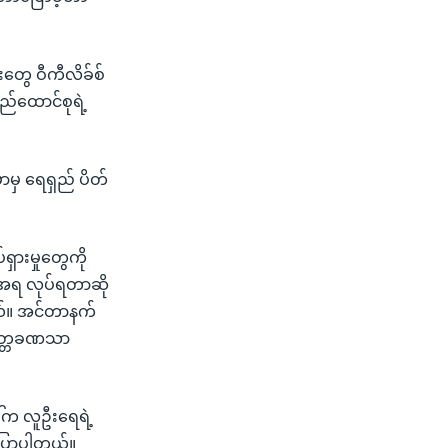
်းတွေ ဝီကီလိခ်စ်
ည်ထောင်စုရဲ့
ှာမှ ရေရှည် ပိတ်
်ရှားမှုတွေကို
ေးအရ လုပ်ရတာဆို
ါတယ်။ အင်တာနက်
 ခေတ္တခဏသာ
ါ်က လူဦးရေရဲ့
ပြောပါတယ်။