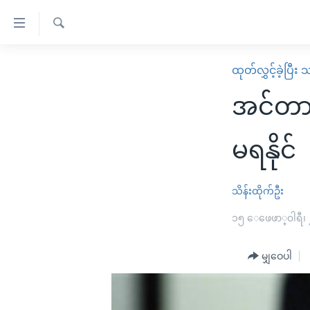
သုံး
ရ
ရှာဖွေ
လွယ်ကူ
မူလစာမျက်နှာ
ထုတ်လွှင့်ခဲ့ပြီ
ရ
စေ
မြန်မာ
လာ
အင်တာန
သည့်
ဒ်
ကမ္ဘာ့သတင်းများ
Link
ဗွီဒီယို
နိုင်ငံတကာ
မရနိုင်
များ
သတင်းလွတ်လပ်ခွင့်
အမေရိကန်
ပင်မ
ရပ်ဝန်းတခု လမ်းတခု အလွန်
တရုတ်
သိန်းထိုက်ဦး
အကြောင်းအရာ
အင်္ဂလိပ်စာလေ့လာမယ်
အစ္စရေး-ပါလက်စတိုင်း
၁၅ ေဖေဖာ္၀ါရီ၊
သို့
အပတ်စဉ်ကဏ္ဍများ
အမေရိကန်သုံးအီဒီယံ
ကျော်
မျှဝေပါ
ကြည့်
ရေဒီယိုနှင့်ရုပ်သံ အချက်အလက်များ
မကြေးမုံရဲ့ အင်္ဂလိပ်စာ
ရေဒီယို
ရန်
ရေဒီယို/တီဗွီအစီအစဉ်
ရုပ်ရှင်ထဲက အင်္ဂလိပ်စာ
တီဗွီ
ပင်မ