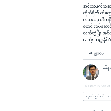
အင်တာနက်ကဆင့် 
တိုက်ရိုက် ထိတွ
ကတဆင့် တိုက်ရို
စတင် လုပ်ဆောင်
လက်တွဲပြီး အင်တ
လည်း ကမ္ဘာ့နိုင
မျှဝေပါ
သိန်
This item is part of
ထုတ်လွှင့်ခဲ့ပြီး 