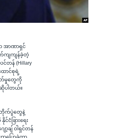
ေဟာ အာဏာရှင်
က်ကျကျန်ခဲ့တဲ့
လင်တန် (Hillary
ာင်စုရဲ့
်မှုတွေကို
 ဆိုပါတယ်။
ိုက်ပွဲတွေနဲ့
ိုင်ငံခြားရေး
ာ့ချ် ဝါရှင်တန်
ောပြောခဲ့တာ