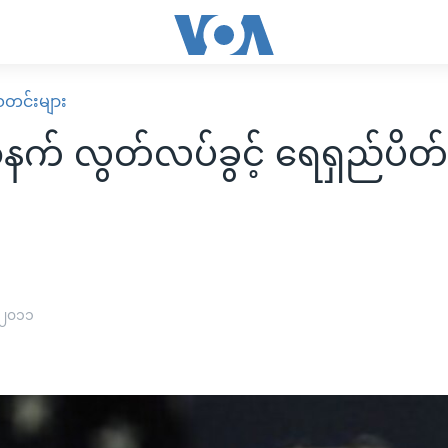
း သတင်းများ
က် လွတ်လပ်ခွင့် ရေရှည်ပိတ်ပ
 ၂၀၁၁