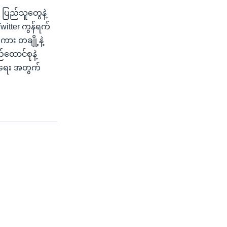
ပြည်သူတွေနဲ့
witter ကွန်ရက်
ား တချို့နဲ့
ထောင်စုနဲ့
်းရေး အတွက်