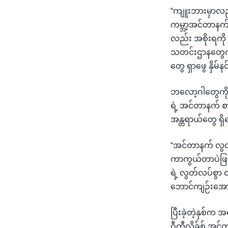
“ကျူးဘားမှာလည်း
ကမ္ဘာ့အင်တာနက
လည်း အစိုးရကို
သတင်းဌာနတွေကိ
တွေ ရှာဖွေ နှိမ
ဘလော့ဂါတွေကို 
ရဲ့ အင်တာနက် စ
အန္တရာယ်တွေ ရ
“အင်တာနက် လွတ်
ကာကွယ်တာပဲဖြစ်
ရဲ့ လွတ်လပ်စွာ ထု
ဘောင်ကျဉ်းအောင်
ပြီးခဲ့တဲ့နှစ်က 
ဝီကီလိခ်စ် အင်တ