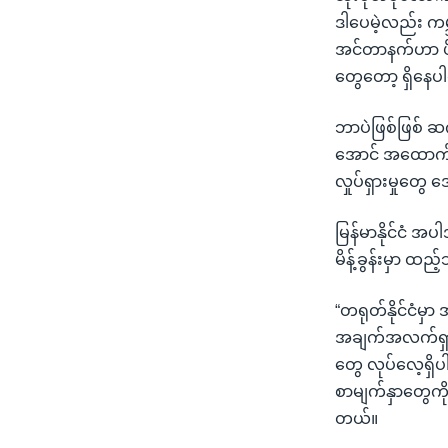
ဒါပေမဲ့လည်း ကမ္ဘ
အင်တာနက်ဟာ ဖိန
တွေတော့ ရှိနေ
ဘာပဲဖြစ်ဖြစ် ဆ
အောင် အထောက်အကူပြ
လှုပ်ရှားမှုတွေ 
မြန်မာနိုင်ငံ အ
မိန့်ခွန်းမှာ ထည
“တရုတ်နိုင်ငံမ
အချက်အလက်ရှာတဲ
တွေ လုပ်လေ့ရှိ
စာမျက်နှာတွေကို
တယ်။