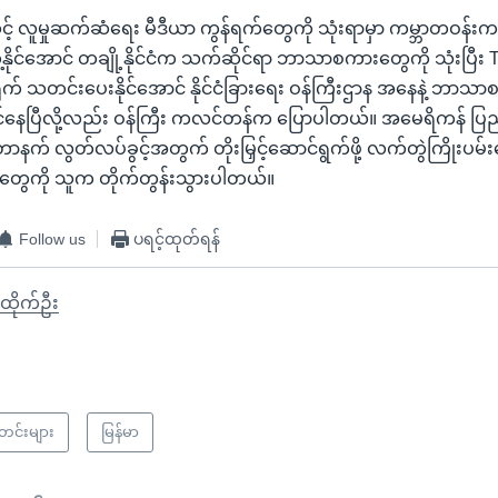
လူမှုဆက်ဆံရေး မီဒီယာ ကွန်ရက်တွေကို သုံးရာမှာ ကမ္ဘာတဝန်းက 
ေ့နိုင်အောင် တချို့နိုင်ငံက သက်ဆိုင်ရာ ဘာသာစကားတွေကို သုံးပြီး T
က် သတင်းပေးနိုင်အောင် နိုင်ငံခြားရေး ဝန်ကြီးဌာန အနေနဲ့ ဘာသာစက
နေပြီလို့လည်း ဝန်ကြီး ကလင်တန်က ပြောပါတယ်။ အမေရိကန် ပြည်
ာနက် လွတ်လပ်ခွင့်အတွက် တိုးမြှင့်ဆောင်ရွက်ဖို့ လက်တွဲကြိုးပမ
်ငံတွေကို သူက တိုက်တွန်းသွားပါတယ်။
Follow us
ပရင့်ထုတ်ရန်
းထိုက်ဦး
သတင်းများ
မြန်မာ