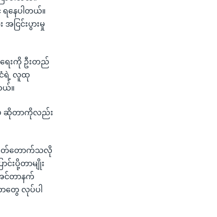
ွင့် ရနေပါတယ်။
ငြင်းပွားမှု
်းရေးကို ဦးတည်
ငံရဲ့ လူထု
ါတယ်။
ဲပဲ ဆိုတာကိုလည်း
ာဖြတ်တောက်သလို
်းပို့တာမျိုး
့ အင်တာနက်
်တာတွေ လုပ်ပါ