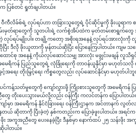
 ပြစ်တင် ရှုတ်ချပါတယ်။
ဝီကီလိခ်စ်ရဲ့ လုပ်ရပ်ဟာ တခြားသူတွေရဲ့ ပိုင်ဆိုင်မှုကို ခိုးယူရာက
မ်းမှတ်ရာတွေကို သူတပါးရဲ့ လက်စွဲအိပ်ထဲက မှတ်တမ်းစာရွက်တွေ အပ
့တဲ့ လုပ်ရပ်မျိုးပါ။ တချို့ကတော့ အစိုးရအနေနဲ့ လုပ်ရပ်အားလုံးကို
ုပြီး ဒီလို ခိုးယူတာကို မှန်တယ်ဆိုပြီး ပြောနေကြပါတယ်။ ကျမ 
ာင်စု အနေနဲ့ ကိုယ်လုပ်ဆောင်သမျှ အားလုံး မချွင်းမချန် လူသိရှ
ေရိကန် ပြည်သူတွေရဲ့ လုံခြုံရေးကို တာဝန်ယူနိုင်မှာ မဟုတ်သလို
ခွင့်အရေး တိုးမြှင့်ရေး ကိစ္စတွေလည်း လုပ်ဆောင်နိုင်မှာ မဟုတ်ပါဘူ
်ကန့်သတ်မှုတွေကို ကျော်လွှားဖို့ ကြိုးစားသူတွေကို အမေရိကန် ပ
တွေ တိုးပေးသွားမယ်လို့လည်း ဝန်ကြီး ကလင်တန်က ပြောပါတယ်။
၀ ကျော်မှာ အမေရိကန် နိုင်ငံခြားရေး ဝန်ကြီးဌာနက အင်တာနက် လွတ်လ
တယ် ဆိုတာကို ပြီးခဲ့တဲ့ နှစ်ကတည်းက ပြောခဲ့ဖူးပါတယ်။ အရင်
 ဖိုး အကူအညီတွေ ပေးနေခဲ့ပြီး ဒီနှစ်မှာ နောက်ထပ် ၂၅ သန်းဖိုး
 ဆိုပါတယ်။