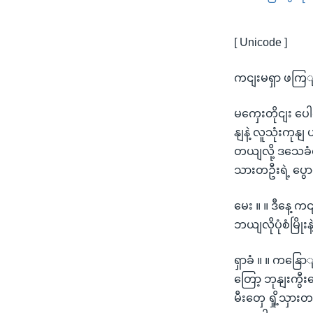
[ Unicode ]
ကငျးမရှာ ဖကြ
မကှေးတိုငျး ပ
နျနဲ့ လူသုံးကု
တယျလို့ ဒသေခံတ
သားတဦးရဲ့ ပွေ
မေး ။ ။ ဒီနေ့ 
ဘယျလိုပုံစံမြိုး
ရှာခံ ။ ။ ကနြေ
တြော့ ဘုနျးကွီ
မီးတှေ ရှို့သ