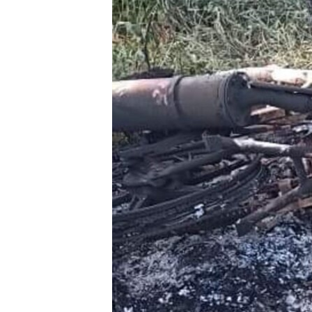
သုတပဒေသာ အင်္ဂလိပ်စာ
အ
ညွန်း
စာမျက်နှာ
သို့
ကျော်
ကြည့်
ရန်
ရှာဖွေ
ရန်
နေရာ
သို့
ကျော်
ရန်