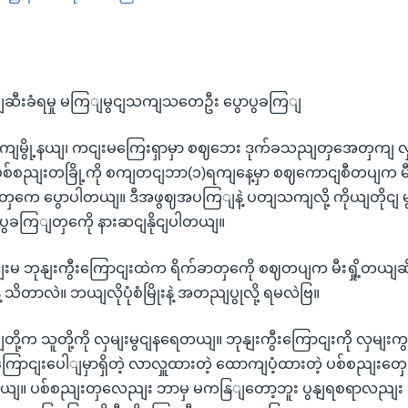
EMBED
ျဆီးခံရမှု မကြျမွငျသကျသတေဦး ပွောပွခကြျ
ေါကျမွို့နယျ၊ ကငျးမကြေးရှာမှာ စဈဘေး ဒုက်ခသညျတှအေတှကျ လှ
နျ ပစ်စညျးတခြို့ကို စကျတငျဘာ(၁)ရကျနေ့မှာ စဈကောငျစီတပျက မီးရ
ှကေ ပွောပါတယျ။ ဒီအဖွဈအပကြျနဲ့ ပတျသကျလို့ ကိုယျတိုငျ မွငျတ
ာပွခကြျတှကေို နားဆငျနိုငျပါတယျ။
ကငျးမ ဘုနျးကွီးကြောငျးထဲက ရိက်ခာတှကေို စဈတပျက မီးရှို့တယျဆ
နဲ့ သိတာလဲ။ ဘယျလိုပုံစံမြိုးနဲ့ အတညျပွုလို့ ရမလဲဗြ။
ာျတို့က သူတို့ကို လှမျးမွငျနရေတယျ။ ဘုနျးကွီးကြောငျးကို လှမ
းကြောငျးပေါျမှာရှိတဲ့ လာလှူထားတဲ့ ထောကျပံ့ထားတဲ့ ပစ်စညျးတှေ
ှားတယျ။ ပစ်စညျးတှလေညျး ဘာမှ မကနြျတော့ဘူး ပွနျရစရာလညျး ဘ