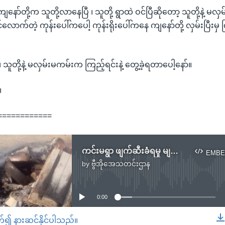
 ကျနော်တို့က သူတို့လာနေပြီ ၊ သူတို့ ရွာထဲ ဝင်ပြီဆိုတော့ သူတို့နဲ့ မလ
င်လောက်တဲ့ ကုန်းပေါ်ကပေါ့ ကုန်းရိုးပေါ်ကနေ ကျနော်တို့ လှမ်းပြီး
၊ သူတို့နဲ့ မလှမ်းမကမ်းက ကြည့်ရင်းနဲ့ တွေ့ခဲ့ရတာပေါ့နော်။
။
============
ကင်းမရွာ ဖျက်ဆီးခံရမှု မျက်မြင်သက်သေတဦး ပြောပြချက်
EMBE
by
ဗွီအိုအေသတင်းဌာန
No media source currently available
0:00
တ်၍ နားဆင်နိုင်ပါသည်။