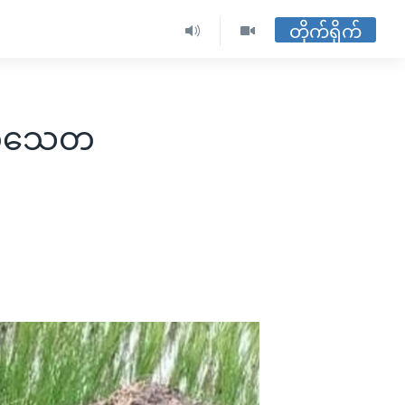
တိုက်ရိုက်
သက်သေတ