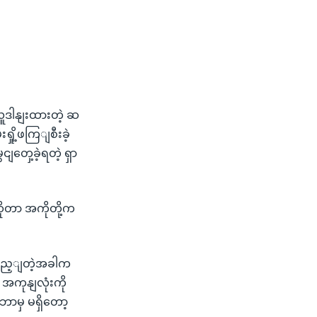
SHARE
ူဒါနျးထားတဲ့ ဆ
ှို့ဖကြျစီးခဲ့
ှေ့ခဲ့ရတဲ့ ရှာ
ိုတာ အကိုတို့က
ျးကွည့ျတဲ့အခါက
 အကုနျလုံးကို
ာမှ မရှိတော့