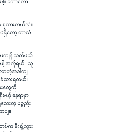
ါ့။ တော်တော်
းမှာ စုထားတယ်လဲ။
် မရှိတော့ တာလဲ
ာက်မကျန် သတ်မယ်
ေါ့ အကိုရယ်။ သူ
ဝင်လာတဲ့အခါကျ
ု့ခံထားရတယ်။
လေးတွေကို
မယ့် နေရာမှာ
ရသေးတဲ့ ပစ္စည်း
းတာဗျ။
ပ်က မီးရှို့သွား