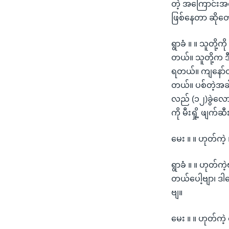
တဲ့ အကြောင်းအရ
ဖြစ်နေတာ ဆိုတေ
ရွာခံ ။ ။ သူတို့က
တယ်။ သူတို့က ဒီ
ရတယ်။ ကျနော်တို
တယ်။ ပစ်တဲ့အခါ
လည် (၁၂)ခွဲလောက
ကို မီးရှို့ ဖျက
မေး ။ ။ ဟုတ်ကဲ့
ရွာခံ ။ ။ ဟုတ်က
တယ်ပေါ့ဗျာ၊ ဒါပ
ဗျ။
မေး ။ ။ ဟုတ်ကဲ့