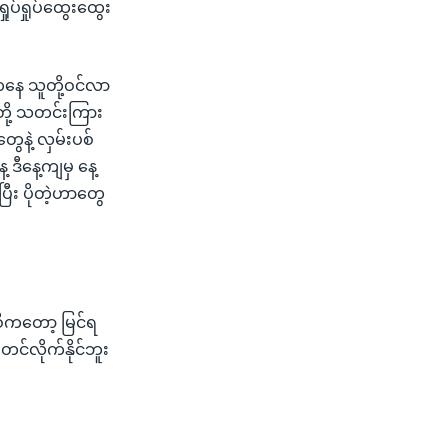
ပ်ရှုပ်ထွေးထွေး
ဲဒီကနေ သူတို့ဝင်လာ
တို့ သတင်းကြား
ွေနဲ့ လှမ်းပစ်
ဒီနေ့ကျမှ နေ့
ြီး ပိုတဲ့ဟာတွေ
်စိကတော့ မြင်ရ
င်လိုက်နိုင်ဘူး