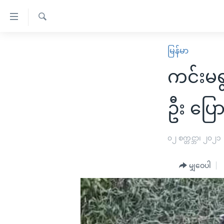
သုံး
ရ
ရှာဖွေ
လွယ်ကူ
မူလစာမျက်နှာ
မြန်မာ
ရ
စေ
မြန်မာ
လာ
ကင်းမရ
သည့်
ဒ်
ကမ္ဘာ့သတင်းများ
Link
ဗွီဒီယို
နိုင်ငံတကာ
ဦး ပြေ
များ
သတင်းလွတ်လပ်ခွင့်
အမေရိကန်
ပင်မ
ရပ်ဝန်းတခု လမ်းတခု အလွန်
တရုတ်
၀၂ စက္တင္ဘာ၊ ၂၀၂၁
အကြောင်းအရာ
အင်္ဂလိပ်စာလေ့လာမယ်
အစ္စရေး-ပါလက်စတိုင်း
သို့
မျှဝေပါ
အပတ်စဉ်ကဏ္ဍများ
အမေရိကန်သုံးအီဒီယံ
ကျော်
ကြည့်
ရေဒီယိုနှင့်ရုပ်သံ အချက်အလက်များ
မကြေးမုံရဲ့ အင်္ဂလိပ်စာ
ရေဒီယို
ရန်
ရေဒီယို/တီဗွီအစီအစဉ်
ရုပ်ရှင်ထဲက အင်္ဂလိပ်စာ
တီဗွီ
ပင်မ