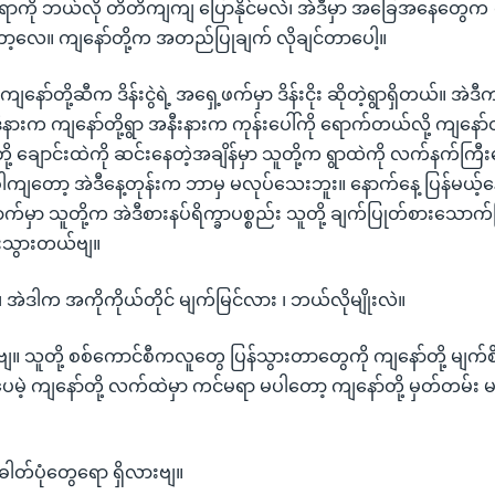
ာကို ဘယ်လို တိတိကျကျ ပြောနိုင်မလဲ၊ အဲဒီမှာ အခြေအနေတွေက ရှု
ာ့လေ။ ကျနော်တို့က အတည်ပြုချက် လိုချင်တာပေါ့။
ို ကျနော်တို့ဆီက ဒိန်းငွဲရဲ့ အရှေ့ဖက်မှာ ဒိန်းငိုး ဆိုတဲ့ရွာရှိတယ်။ အ
နားက ကျနော်တို့ရွာ အနီးနားက ကုန်းပေါ်ကို ရောက်တယ်လို့ ကျနော်
့ ချောင်းထဲကို ဆင်းနေတဲ့အချိန်မှာ သူတို့က ရွာထဲကို လက်နက်ကြီးတ
ကျတော့ အဲဒီနေ့တုန်းက ဘာမှ မလုပ်သေးဘူး။ နောက်နေ့ ပြန်မယ့်နေ့ 
်မှာ သူတို့က အဲဒီစားနပ်ရိက္ခာပစ္စည်း သူတို့ ချက်ပြုတ်စားသောက်ပ
်ဆီးသွားတယ်ဗျ။
 ၊ အဲဒါက အကိုကိုယ်တိုင် မျက်မြင်လား ၊ ဘယ်လိုမျိုးလဲ။
ဲ့ဗျ။ သူတို့ စစ်ကောင်စီကလူတွေ ပြန်သွားတာတွေကို ကျနော်တို့ မျက
ေမဲ့ ကျနော်တို့ လက်ထဲမှာ ကင်မရာ မပါတော့ ကျနော်တို့ မှတ်တမ်း မတ
 ဓါတ်ပုံတွေရော ရှိလားဗျ။