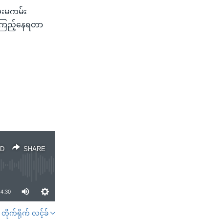
ှမ်းမကမ်း
မှ ကြည့်နေရတာ
D
SHARE
4:30
တိုက်ရိုက် လင့်ခ်