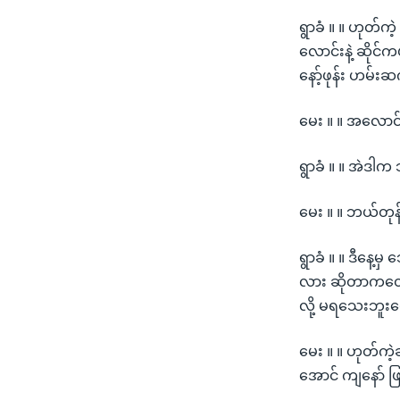
ရွာခံ ။ ။ ဟုတ်ကဲ့
လောင်းနဲ့ ဆိုင်ကယ
နော့်ဖုန်း ဟမ်း
မေး ။ ။ အလောင
ရွာခံ ။ ။ အဲဒါက သ
မေး ။ ။ ဘယ်တု
ရွာခံ ။ ။ ဒီနေ့
လား ဆိုတာကတော့
လို့ မရသေးဘူးပေ
မေး ။ ။ ဟုတ်ကဲ့
အောင် ကျနော် ဖြ