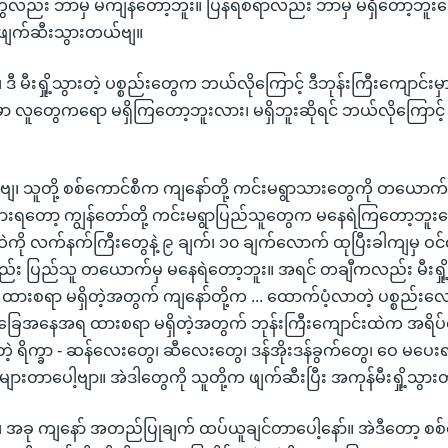
ေလည်း ဘာမှ မကျန်တော့ဘူး။ ပြန်ရစရာလည်း ဘာမှ မရှိတော့ဘူးပေ
ှို့ဖျက်ဆီးသွားတယ်ဗျ။
၊ ဒီ မီးရှို့သွားတဲ့ ပစ္စည်းတွေက ဘယ်လိုကြောင့် ဒီဘုန်းကြီးကျောင်
ဲမှာ လူတွေကရော မရှိကြတော့ဘူးလား၊ မရှိဘူးဆိုရင် ဘယ်လိုကြောင့
ကဲ့ ဗျ၊ သူတို့ စစ်ကောင်စီက ကျနော်တို့ ကင်းမရွာသားတွေကို တယေ
ားရတော့ ကျွန်တော်တို့ ကင်းမရွာပြည်သူတွေက မနေရဲကြတော့ဘူးပ
ွာထဲကို လက်နက်ကြီးတွေနဲ့ ၉ ချက်၊ ၁၀ ချက်လောက် ထုပြီးခါကျမှ 
လည်း ပြည်သူ တယောက်မှ မနေရဲတော့ဘူး။ အရင် တချီကလည်း မီးရှိ
အိမ်မှာ ထားစရာ မရှိတဲ့အတွက် ကျနော်တို့က ... ထောက်ပံ့လာတဲ့ ပစ္စည်း
နေအရ ထားစရာ မရှိတဲ့အတွက် ဘုန်းကြီးကျောင်းထဲက အရိပ်ရှိ
ဲ့ ရိက္ခာ - ဆန်လေးတွေ၊ ဆီလေးတွေ၊ ဒန်အိုးဒန်ခွက်တွေ၊ ဝေ မပေး
ားတာပေါ့ဗျာ။ အဲဒါတွေကို သူတို့က ဖျက်ဆီးပြီး အကုန်မီးရှို့သွာ
 ၊ အခု ကျနော် အတည်ပြုချက် ထပ်ယူချင်တာပေါ့နော်။ အဲဒီတော့ စစ်တ