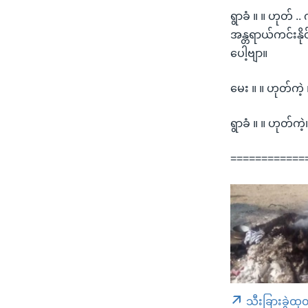
ရွာခံ ။ ။ ဟုတ် ..
အန္တရာယ်ကင်းနို
ပေါ့ဗျာ။
မေး ။ ။ ဟုတ်ကဲ့ 
ရွာခံ ။ ။ ဟုတ်ကဲ့
============
သီးခြားခွဲထု