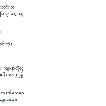
 အလောင်း တ
းချိန်ကျတော့ ကျ
။
ာင်းကို ။
း ကျနော်တို့လူ
်တို့ အတည်ပြု
့လေ ၊ ဒါ သေချာ
တွေ့တာလဲ ။