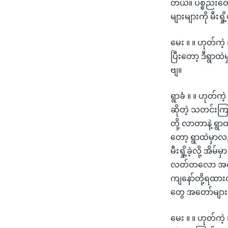
တယ်။ ပစ္စည်းတွ
များများကို မီးရ
မေး ။ ။ ဟုတ်ကဲ့ 
ပြီးတော့ ဒီရွာထ
ဗျ။
ရွာခံ ။ ။ ဟုတ်
ဆိုတဲ့ သတင်းကြ
တို့ လာတာနဲ့ ရ
တော့ ရွာထဲမှာ
မီးရှို့ခဲ့လို့ 
လတ်တလော အခြေအ
ကျနော်တို့ရထားတ
တွေ အတော်များမျ
မေး ။ ။ ဟုတ်ကဲ့