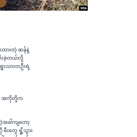
ထားတဲ့ ဆန်နဲ့
းခဲ့တယ်လို့
 ရွာသားတဦးရဲ့
ာ အကိုတို့က
့်တဲ့အခါကျတော့
မီးတွေ ရှို့သွား