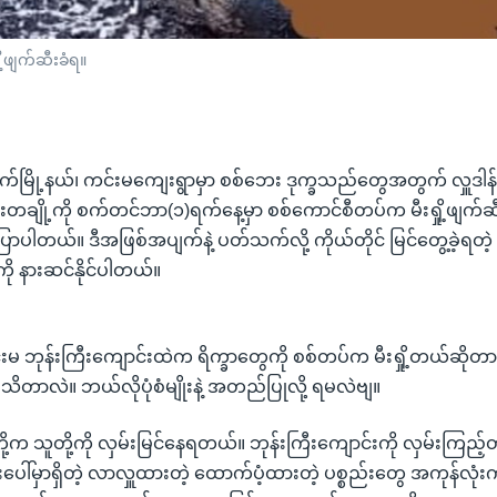
ု့ဖျက်ဆီးခံရ။
ါက်မြို့နယ်၊ ကင်းမကျေးရွာမှာ စစ်ဘေး ဒုက္ခသည်တွေအတွက် လှူဒါန်း
ည်းတချို့ကို စက်တင်ဘာ(၁)ရက်နေ့မှာ စစ်ကောင်စီတပ်က မီးရှို့ဖျက်ဆီ
ပါတယ်။ ဒီအဖြစ်အပျက်နဲ့ ပတ်သက်လို့ ကိုယ်တိုင် မြင်တွေ့ခဲ့ရတဲ့
ို နားဆင်နိုင်ပါတယ်။
င်းမ ဘုန်းကြီးကျောင်းထဲက ရိက္ခာတွေကို စစ်တပ်က မီးရှို့တယ်ဆိုတ
နဲ့ သိတာလဲ။ ဘယ်လိုပုံစံမျိုးနဲ့ အတည်ပြုလို့ ရမလဲဗျ။
်တို့က သူတို့ကို လှမ်းမြင်နေရတယ်။ ဘုန်းကြီးကျောင်းကို လှမ်းကြည
ပေါ်မှာရှိတဲ့ လာလှူထားတဲ့ ထောက်ပံ့ထားတဲ့ ပစ္စည်းတွေ အကုန်လုံးကို 