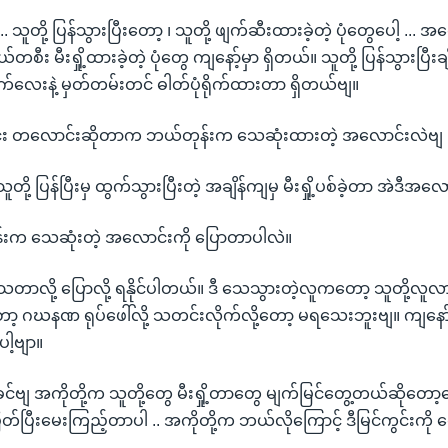
 .. သူတို့ ပြန်သွားပြီးတော့ ၊ သူတို့ ဖျက်ဆီးထားခဲ့တဲ့ ပုံတွေပေါ့ ...
်တစီး မီးရှို့ထားခဲ့တဲ့ ပုံတွေ ကျနော့်မှာ ရှိတယ်။ သူတို့ ပြန်သွားပြီ
ဆက်လေးနဲ့ မှတ်တမ်းတင် ဓါတ်ပုံရိုက်ထားတာ ရှိတယ်ဗျ။
်း တလောင်းဆိုတာက ဘယ်တုန်းက သေဆုံးထားတဲ့ အလောင်းလဲဗျ 
ူတို့ ပြန်ပြီးမှ ထွက်သွားပြီးတဲ့ အချိန်ကျမှ မီးရှို့ပစ်ခဲ့တာ အဲဒီအလေ
န်းက သေဆုံးတဲ့ အလောင်းကို ပြောတာပါလဲ။
မှ သေတာလို့ ပြောလို့ ရနိုင်ပါတယ်။ ဒီ သေသွားတဲ့လူကတော့ သူတို့လူလာ
 ဂဃနဏ ရုပ်ဖေါ်လို့ သတင်းလိုက်လို့တော့ မရသေးဘူးဗျ။ ကျနော
ါ့ဗျာ။
ခင်ဗျ အကိုတို့က သူတို့တွေ မီးရှို့တာတွေ မျက်မြင်တွေ့တယ်ဆိုတော
တ်ပြီးမေးကြည့်တာပါ .. အကိုတို့က ဘယ်လိုကြောင့် ဒီမြင်ကွင်းကို 