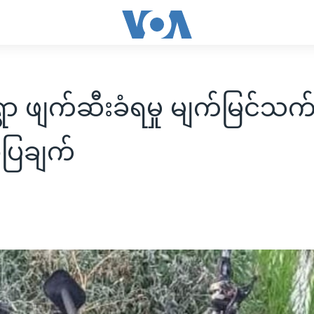
ွာ ဖျက်ဆီးခံရမှု မျက်မြင်
ာပြချက်