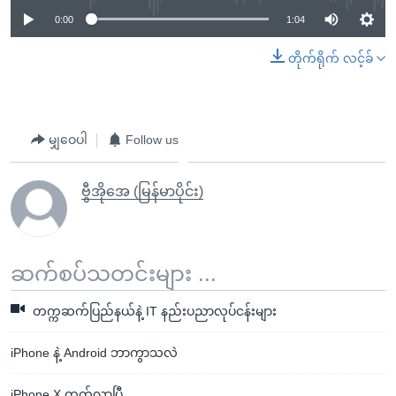
0:00
1:04
တိုက်ရိုက် လင့်ခ်
မျှဝေပါ
Follow us
ဗွီအိုအေ (မြန်မာပိုင်း)
ဆက်စပ်သတင်းများ ...
တက္ကဆက်ပြည်နယ်နဲ့ IT နည်းပညာလုပ်ငန်းများ
iPhone နဲ့ Android ဘာကွာသလဲ
iPhone X ထွက်လာပြီ