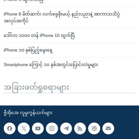
iPhone 8 မိတ်ဆက်၊ လက်ဗွေခိုးမယ့် နည်းပညာနဲ့ အာကာသသိပ္ပံ
အလုပ်အကိုင်
ဒေါ်လာ ၁၀၀၀ တန် iPhone 10 ထွက်ပြီ
iPhone ၁ဝ နှစ်ပြည့်မွေးနေ့
Smartphone ကြောင့် ၁၀ နှစ်အတွင်းပြောင်းလဲမှုများ
အခြားဖတ်ရှုစရာများ
ဗွီအိုအေ လူမှုကွန်ယက်များ