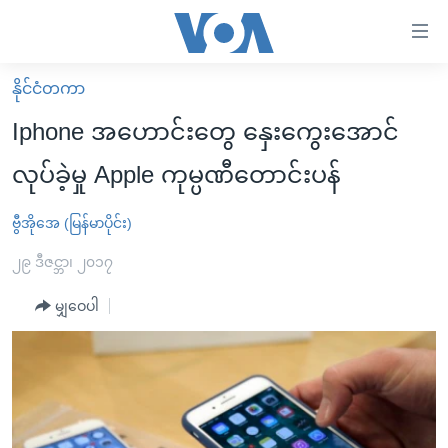
သုံး
ရ
လွယ်ကူ
နိုင်ငံတကာ
မူလစာမျက်နှာ
စေ
Iphone အဟောင်းတွေ နှေးကွေးအောင်
မြန်မာ
သည့်
လုပ်ခဲ့မှု Apple ကုမ္ပဏီတောင်းပန်
ကမ္ဘာ့သတင်းများ
Link
ဗွီဒီယို
နိုင်ငံတကာ
ဗွီအိုအေ (မြန်မာပိုင်း)
များ
သတင်းလွတ်လပ်ခွင့်
အမေရိကန်
၂၉ ဒီဇင္ဘာ၊ ၂၀၁၇
ပင်မ
ရပ်ဝန်းတခု လမ်းတခု အလွန်
တရုတ်
အကြောင်းအရာ
မျှဝေပါ
သို့
အင်္ဂလိပ်စာလေ့လာမယ်
အစ္စရေး-ပါလက်စတိုင်း
ကျော်
အပတ်စဉ်ကဏ္ဍများ
အမေရိကန်သုံးအီဒီယံ
ကြည့်
ရေဒီယိုနှင့်ရုပ်သံ အချက်အလက်များ
မကြေးမုံရဲ့ အင်္ဂလိပ်စာ
ရေဒီယို
ရန်
ပင်မ
ရေဒီယို/တီဗွီအစီအစဉ်
ရုပ်ရှင်ထဲက အင်္ဂလိပ်စာ
တီဗွီ