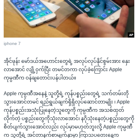
အ
သုတပဒေသာ အင်္ဂလိပ်စာ
ညွန်း
Learning English
စာမျက်နှာ
သို့
ဗွီအိုအေ လူမှုကွန်ယက်များ
ကျော်
ကြည့်
iphone 7
ရန်
ဘာသာစကားများ
ရှာဖွေ
အိုင်ဖုန်း မော်ဒယ်အဟောင်းတွေရဲ့ အလုပ်လုပ်နိုင်စွမ်းအား နှေး
ရန်
လာအောင် လျို့ဝှက်ပြီး တမင်တကာ လုပ်ခဲ့ကြောင်း Apple
နေရာ
ကုမ္ပဏီက ဝန်ချတောင်းပန်ပါတယ်။
သို့
ကျော်
Apple ကုမ္ပဏီအနေနဲ့ သူတို့ရဲ့ ကုန်ပစ္စည်းတွေရဲ့ သက်တမ်းတို
ရန်
သွားအောင်တမင် ရည်ရွယ်ချက်ရှိရှိလုပ်ဆောင်တာမျိုး ၊ Apple
ကုန်ပစ္စည်းအသုံးပြုနေတဲ့သူတွေကို ကုမ္ပဏီက အသစ်ထုတ်
လိုက်တဲ့ ပစ္စည်းတွေကိုသုံးလာအောင်၊ နဂိုသုံးနေတဲ့ပစ္စည်းတွေကို
စိတ်ပျက်သွားအောင်လည်း လုပ်မှာမဟုတ်ဘူးလို့ Apple ကုမ္ပဏီ
က သူတို့ရဲ့ အင်တာနက်စာမျက်နှာမှာ ကြာသပတေးနေ့က