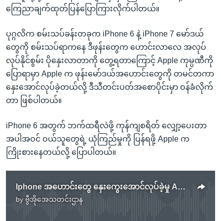
ကြေညာချက်ထုတ်ပြန်ပြောကြားလိုက်ပါတယ်။
ပုဂ္ဂလိက စမ်းသပ်ခန်းတခုက iPhone 6 နဲ့ iPhone 7 မော်ဒယ်
တွေကို စမ်းသပ်ရာကနေ ဒီဖုန်းတွေက ဟောင်းလာလေ အလုပ်
လုပ်နိုင်စွမ်း ပိုနှေးလာတာကို တွေ့ရတာကြောင့် Apple ကုမ္ပဏီကို
ပြောရာမှာ Apple က ဖုန်းမော်ဒယ်အဟောင်းတွေကို တမင်တကာ
နှေးအောင်လုပ်ခဲ့တယ်လို့ ဒီသီတင်းပတ်အစောပိုင်းမှာ ဝန်ခံလိုက်
တာ ဖြစ်ပါတယ်။
iPhone 6 အတွက် ဘက်ထရီလဲဖို့ ကုန်ကျစရိတ် လျှော့ပေးတာ
အပါအဝင် ဝယ်သူတွေရဲ့ ယုံကြည်မှုကို ပြန်ရဖို့ Apple က
ကြိုးစားနေတယ်လို့ ပြောပါတယ်။
Iphone အဟောင်းတွေ နှေးကွေးအောင်လုပ်ခဲ့မှု Apple ကုမ္ပဏီတောင်းပန်
by
ဗွီအိုအေသတင်းဌာန
No media source currently available