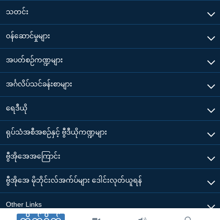
သတင်း
၀န်ဆောင်မှုများ
အပတ်စဉ်ကဏ္ဍများ
အင်္ဂလိပ်သင်ခန်းစာများ
ရေဒီယို
ရုပ်သံအစီအစဉ်နှင့် ဗွီဒီယိုကဏ္ဍများ
ဗွီအိုအေအကြောင်း
ဗွီအိုအေ မိုဘိုင်းလ်အက်ပ်များ ဒေါင်းလုတ်ယူရန်
Other Links