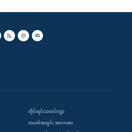
တိုင်းရင်းသတင်းလွှာ
တပတ်အတွင်း အားကစား