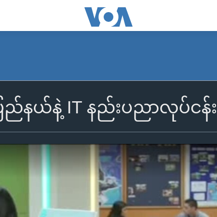
်နယ်နဲ့ IT နည်းပညာလုပ်ငန်း