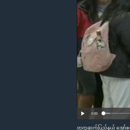
သုတပဒေသာ အင်္ဂလိပ်စာ
အ
ညွန်း
စာမျက်နှာ
သို့
ကျော်
ကြည့်
ရန်
ရှာဖွေ
ရန်
နေရာ
သို့
ကျော်
ရန်
0:00
တက္ကဆက်ပြည်နယ် အော်စတင်မ