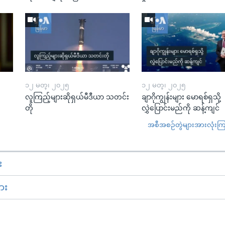
၁၂ မတ္၊ ၂၀၂၅
၁၂ မတ္၊ ၂၀၂၅
လူကြည့်များဆိုရှယ်မီဒီယာ သတင်း
ချာဂိုကျွန်းများ မောရစ်ရှသို့
တို
လွှဲပြောင်းမည်ကို ဆန့်ကျင်
အစီအစဉ်တွဲများအားလုံးကြည့
း
ား