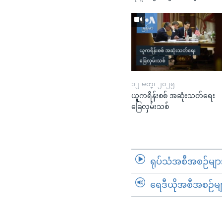
၁၂ မတ္၊ ၂၀၂၅
ယူကရိန်းစစ် အဆုံးသတ်ရေး
ခြေလှမ်းသစ်
ရုပ်သံအစီအစဉ်မျာ
ရေဒီယိုအစီအစဉ်မျ