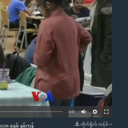
ble
3:47
တိုက်ရိုက် လင့်ခ်
 ခုနှစ် နှစ်ကုန်
EMBED