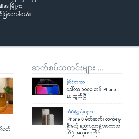
llas မြို့က
င်ပြပေးပါမယ်။
ဆက်စပ်သတင်းများ ...
နိုင်ငံတကာ
ဒေါ်လာ ၁၀၀၀ တန် iPhone
10 ထွက်ပြီ
သိပ္ပံနဲ့နည်းပညာ
iPhone 8 မိတ်ဆက်၊ လက်ဗွေ
ခိုးမယ့် နည်းပညာနဲ့ အာကာသ
က်ခတ်
သိပ္ပံ အလုပ်အကိုင်