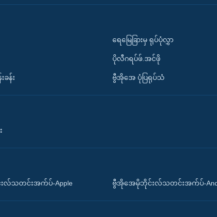
ရေမြေခြားမှ ရုပ်ပုံလွှာ
ပိုလီဂရပ်ဖ်.အင်ဖို
်းခန်း
ဗွီအိုအေ ပုံပြရုပ်သံ
း
ိုင်းလ်သတင်းအက်ပ်-Apple
ဗွီအိုအေမိုဘိုင်းလ်သတင်းအက်ပ်-An