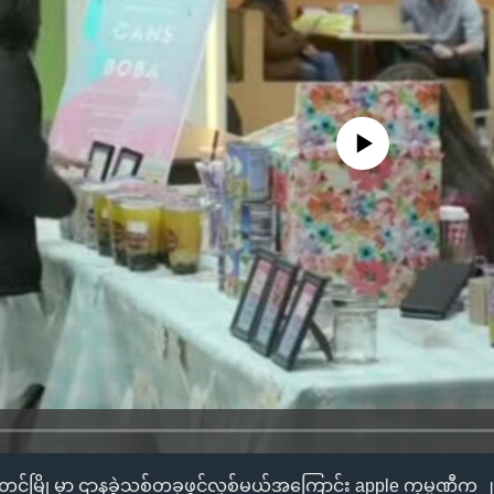
No media source currently availa
ြို့မှာ ဌာနခွဲသစ်တခုဖွင့်လှစ်မယ့်အကြောင်း apple ကုမ္ပဏီက ၂၀၁၈