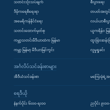
သတင်းသုံးသပ်ချက်
စီးပွားရေး
ဒီမိုကရေစီရေးရာ
တပတ်အတွင်
အမေရိကန်နိုင်ငံရေး
လယ်ယာစီးပွ
သတင်းထောက်မှတ်စု
ယူကရိန်း၊ မြန
ကမ္ဘာ့သတင်းမီဒီယာထဲက မြန်မာ
ထူးခြားဆန်း
ကမ္ဘာ့ မြန်မာ့ မီဒီယာမြင်ကွင်း
လူမှုရှုခင်း
အင်္ဂလိပ်သင်ခန်းစာများ
အီဒီယံသင်ခန်းစာ
မကြေးမုံရဲ့အင
ရေဒီယို
နံနက်ပိုင်း ၆း၀၀-ရး၀၀
ညပိုင်း ၉း၀