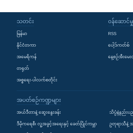
သတင်း
၀န်ဆောင်မှ
မြန်မာ
RSS
နိုင်ငံတကာ
ပေါ့ဒ်ကတ်စ်
အမေရိကန်
နေ့စဉ်အီးမေ
တရုတ်
အစ္စရေး-ပါလက်စတိုင်း
အပတ်စဉ်ကဏ္ဍများ
အယ်ဒီတာနဲ့ ဆွေးနွေးခန်း
သိပ္ပံနဲ့နည်း
ဒီမိုကရေစီ၊ လူ့အခွင့်အရေးနှင့် ခေတ်ပြိုင်ကမ္ဘာ
ဥတုရာသီနဲ့ 