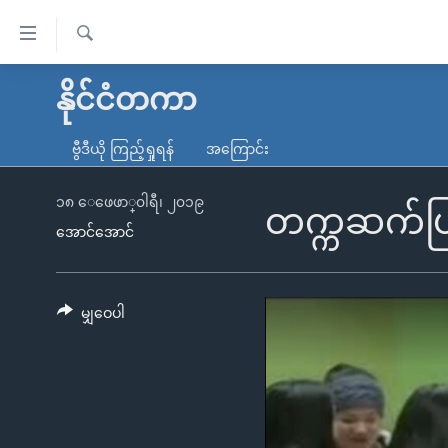
သုံး
ရ
ရှာဖွေ
လွယ်ကူ
မူလစာမျက်နှာ
နိုင်ငံတကာ
ရ
စေ
မြန်မာ
လာ
ဗွီဒီယို ကြည့်ရှုရန်
အကြောင်း
သည့်
ဒ်
ကမ္ဘာ့သတင်းများ
Link
ဗွီဒီယို
နိုင်ငံတကာ
၁၈ ေဖေဖာ္၀ါရီ၊ ၂၀၁၉
တက္ကဆက်ပြည
များ
အောင်အောင်
သတင်းလွတ်လပ်ခွင့်
အမေရိကန်
ပင်မ
ရပ်ဝန်းတခု လမ်းတခု အလွန်
တရုတ်
အကြောင်းအရာ
အင်္ဂလိပ်စာလေ့လာမယ်
အစ္စရေး-ပါလက်စတိုင်း
မျှဝေပါ
သို့
အပတ်စဉ်ကဏ္ဍများ
အမေရိကန်သုံးအီဒီယံ
ကျော်
ကြည့်
ရေဒီယိုနှင့်ရုပ်သံ အချက်အလက်များ
မကြေးမုံရဲ့ အင်္ဂလိပ်စာ
ရေဒီယို
ရန်
ရေဒီယို/တီဗွီအစီအစဉ်
ရုပ်ရှင်ထဲက အင်္ဂလိပ်စာ
တီဗွီ
ပင်မ