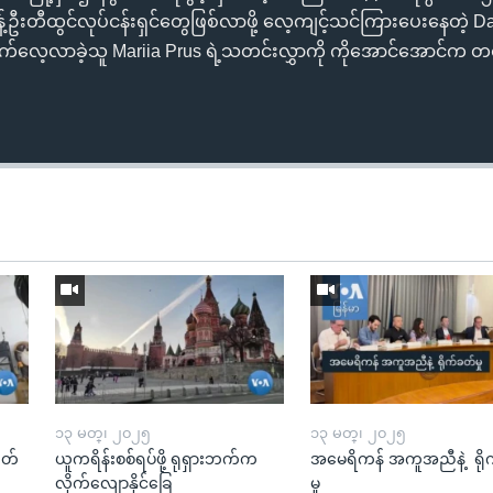
့်ဦးတီထွင်လုပ်ငန်းရှင်တွေဖြစ်လာဖို့ လေ့ကျင့်သင်ကြားပေးနေတဲ့ Da
က်လေ့လာခဲ့သူ Mariia Prus ရဲ့သတင်းလွှာကို ကိုအောင်အောင်က တ
၁၃ မတ္၊ ၂၀၂၅
၁၃ မတ္၊ ၂၀၂၅
ုတ်
ယူကရိန်းစစ်ရပ်ဖို့ ရုရှားဘက်က
အမေရိကန် အကူအညီနဲ့ ရို
လိုက်လျောနိုင်ခြေ
မှု