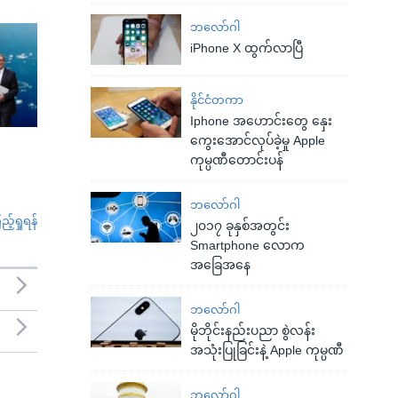
ဘလော်ဂါ
iPhone X ထွက်လာပြီ
နိုင်ငံတကာ
Iphone အဟောင်းတွေ နှေး
ကွေးအောင်လုပ်ခဲ့မှု Apple
ကုမ္ပဏီတောင်းပန်
ဘလော်ဂါ
်ရှုရန်
၂၀၁၇ ခုနှစ်အတွင်း
Smartphone လောက
အခြေအနေ
ဘလော်ဂါ
မိုဘိုင်းနည်းပညာ စွဲလန်း
အသုံးပြုခြင်းနဲ့ Apple ကုမ္ပဏီ
ဘလော်ဂါ