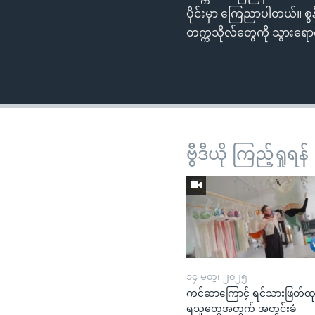
ပိုင်းမှာ ကြေညာပါတယ်။ စွန
တက္ကသိုလ်တွေကို သွားရော
ဗွီဒီယို ကြည့်ရှုရန်
၁၄ မတ္၊ ၂၀၂၅
ကင်ဆာကြောင့် ရင်သားဖြတ်ထ
ရသူတွေအတွက် အတွင်းခံ