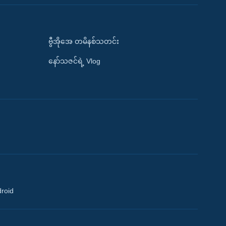
ဗွီအိုအေ တမိနစ်သတင်း
နော်သဇင်ရဲ့ Vlog
droid