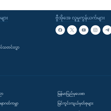
ုများ
ဗွီအိုအေ လူမှုကွန်ယက်များ
းလ်သတင်းလွှာ
ပညာ
မြန်မာပြည်မှပေးစာ
အနာဂတ်ကမ္ဘာ
မြင်ကွင်းကျယ်မှတ်စုများ