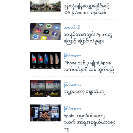
ဖုန်းသုံးချိန်လျှော့ချနိုင်မယ့်
iOS နဲ့ Android စနစ်သစ်
ဘလော်ဂါ
၁၀ နှစ်တာအတွင်း App တွေ
ကြောင့် ပြောင်းလဲမှုများ
နိုင်ငံတကာ
iPhone သစ် ၃ မျိုးနဲ့ Apple
လက်ပတ်နာရီ သစ် ထွက်မည်
နိုင်ငံတကာ
ကမ္ဘာ့စတော့ ဈေးထိုးကျ
နိုင်ငံတကာ
Apple ကုမ္မဏီဝင်ငွေကျ
ဂယက် အာရှအစုရှယ်ယာဈေး
ကျ