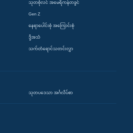
သုတစုံလင် အမေရိကန်တခွင်
Gen Z
နေရာပေါင်းစုံ အကြောင်းစုံ
ဒို့အသံ
သက်တံရောင်သတင်းလွှာ
သုတပဒေသာ အင်္ဂလိပ်စာ