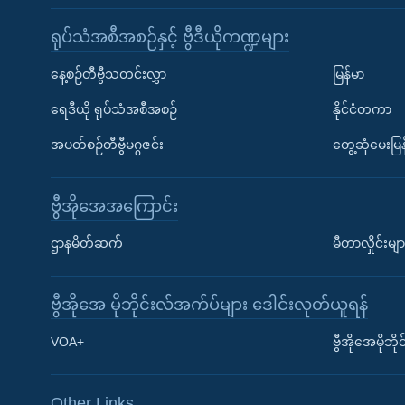
ရုပ်သံအစီအစဉ်နှင့် ဗွီဒီယိုကဏ္ဍများ
နေ့စဉ်တီဗွီသတင်းလွှာ
မြန်မာ
ရေဒီယို ရုပ်သံအစီအစဉ်
နိုင်ငံတကာ
အပတ်စဉ်တီဗွီမဂ္ဂဇင်း
တွေ့ဆုံမေးမြန
ဗွီအိုအေအကြောင်း
ဌာနမိတ်ဆက်
မီတာလှိုင်းမျာ
ဗွီအိုအေ မိုဘိုင်းလ်အက်ပ်များ ဒေါင်းလုတ်ယူရန်
Learning English
VOA+
ဗွီအိုအေမိုဘ
ဗွီအိုအေ လူမှုကွန်ယက်များ
Other Links