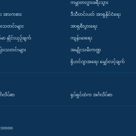
ကမ္ဘာတလွှားခရီးသွား
း အားကစား
ဒီသီတင်းပတ် အာရှနိုင်ငံရေး
ားသတင်းများ
အာရှစီးပွားရေး
်မာ နှိုင်းယှဉ်ချက်
ကျန်းမာရေး
ပြားသတင်းများ
အမျိုးသမီးကဏ္ဍ
ရိုဟင်ဂျာအရေး မျှော်လင့်ချက်
်္ဂလိပ်စာ
ရုပ်ရှင်ထဲက အင်္ဂလိပ်စာ
၀-၁၀း၀၀