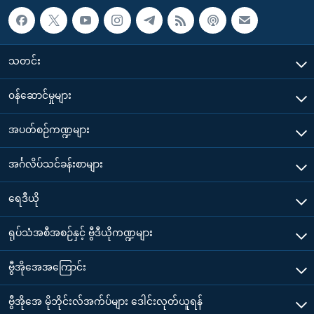
သတင်း
၀န်ဆောင်မှုများ
အပတ်စဉ်ကဏ္ဍများ
အင်္ဂလိပ်သင်ခန်းစာများ
ရေဒီယို
ရုပ်သံအစီအစဉ်နှင့် ဗွီဒီယိုကဏ္ဍများ
ဗွီအိုအေအကြောင်း
ဗွီအိုအေ မိုဘိုင်းလ်အက်ပ်များ ဒေါင်းလုတ်ယူရန်