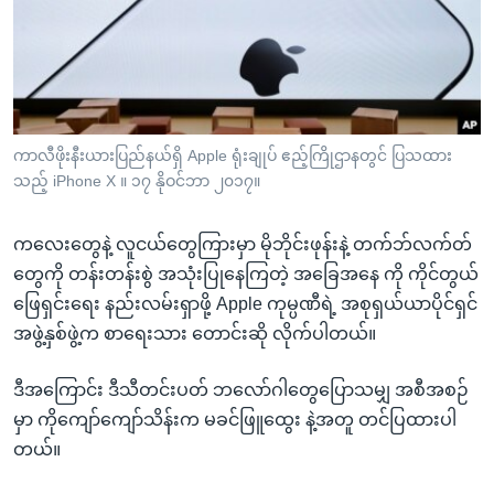
အ
သုတပဒေသာ အင်္ဂလိပ်စာ
ညွန်း
Learning English
စာမျက်နှာ
သို့
ဗွီအိုအေ လူမှုကွန်ယက်များ
ကျော်
ကြည့်
ကာလီဖိုးနီးယားပြည်နယ်ရှိ Apple ရုံးချုပ် ဧည့်ကြိုဌာနတွင် ပြသထား
သည့် iPhone X ။ ၁၇ နိုဝင်ဘာ ၂၀၁၇။
ရန်
ဘာသာစကားများ
ရှာဖွေ
ကလေးတွေနဲ့ လူငယ်တွေကြားမှာ မိုဘိုင်းဖုန်းနဲ့ တက်ဘ်လက်တ်
ရန်
တွေကို တန်းတန်းစွဲ အသုံးပြုနေကြတဲ့ အခြေအနေ ကို ကိုင်တွယ်
နေရာ
ဖြေရှင်းရေး နည်းလမ်းရှာဖို့ Apple ကုမ္ပဏီရဲ့ အစုရှယ်ယာပိုင်ရှင်
သို့
အဖွဲ့နှစ်ဖွဲ့က စာရေးသား တောင်းဆို လိုက်ပါတယ်။
ကျော်
ရန်
ဒီအကြောင်း ဒီသီတင်းပတ် ဘလော်ဂါတွေပြောသမျှ အစီအစဉ်
မှာ ကိုကျော်ကျော်သိန်းက မခင်ဖြူထွေး နဲ့အတူ တင်ပြထားပါ
တယ်။