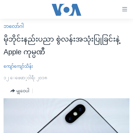
သုံး
ရ
လွယ်ကူ
ဘလော်ဂါ
မူလစာမျက်နှာ
စေ
မိုဘိုင်းနည်းပညာ စွဲလန်းအသုံးပြုခြင်းနဲ့
မြန်မာ
သည့်
Apple ကုမ္ပဏီ
ကမ္ဘာ့သတင်းများ
Link
ဗွီဒီယို
နိုင်ငံတကာ
ကျော်ကျော်သိန်း
များ
သတင်းလွတ်လပ်ခွင့်
အမေရိကန်
၁၂ ေဖေဖာ္၀ါရီ၊ ၂၀၁၈
ပင်မ
ရပ်ဝန်းတခု လမ်းတခု အလွန်
တရုတ်
အကြောင်းအရာ
မျှဝေပါ
သို့
အင်္ဂလိပ်စာလေ့လာမယ်
အစ္စရေး-ပါလက်စတိုင်း
ကျော်
အပတ်စဉ်ကဏ္ဍများ
အမေရိကန်သုံးအီဒီယံ
ကြည့်
ရေဒီယိုနှင့်ရုပ်သံ အချက်အလက်များ
မကြေးမုံရဲ့ အင်္ဂလိပ်စာ
ရေဒီယို
ရန်
ပင်မ
ရေဒီယို/တီဗွီအစီအစဉ်
ရုပ်ရှင်ထဲက အင်္ဂလိပ်စာ
တီဗွီ