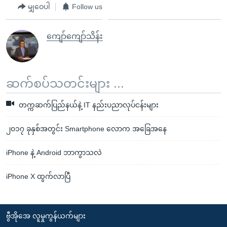
မျှဝေပါ
Follow us
ကျော်ကျော်သိန်း
ဆက်စပ်သတင်းများ ...
တက္ကဆက်ပြည်နယ်နဲ့ IT နည်းပညာလုပ်ငန်းများ
၂၀၁၇ ခုနှစ်အတွင်း Smartphone လောက အခြေအနေ
iPhone နဲ့ Android ဘာကွာသလဲ
iPhone X ထွက်လာပြီ
ဗွီအိုအေ လူမှုကွန်ယက်များ