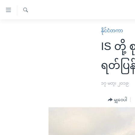
သုံး
ရ
ရှာဖွေ
လွယ်ကူ
မူလစာမျက်နှာ
နိုင်ငံတကာ
ရ
စေ
မြန်မာ
လာ
IS တို့
သည့်
ဒ်
ကမ္ဘာ့သတင်းများ
Link
ဗွီဒီယို
နိုင်ငံတကာ
ရတ်ပြန်
များ
သတင်းလွတ်လပ်ခွင့်
အမေရိကန်
ပင်မ
ရပ်ဝန်းတခု လမ်းတခု အလွန်
တရုတ်
၁၇ မတ္၊ ၂၀၁၉
အကြောင်းအရာ
အင်္ဂလိပ်စာလေ့လာမယ်
အစ္စရေး-ပါလက်စတိုင်း
သို့
မျှဝေပါ
အပတ်စဉ်ကဏ္ဍများ
အမေရိကန်သုံးအီဒီယံ
ကျော်
ကြည့်
ရေဒီယိုနှင့်ရုပ်သံ အချက်အလက်များ
မကြေးမုံရဲ့ အင်္ဂလိပ်စာ
ရေဒီယို
ရန်
ရေဒီယို/တီဗွီအစီအစဉ်
ရုပ်ရှင်ထဲက အင်္ဂလိပ်စာ
တီဗွီ
ပင်မ