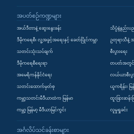
အပတ်စဉ်ကဏ္ဍများ
အယ်ဒီတာနဲ့ ဆွေးနွေးခန်း
သိပ္ပံနဲ့နည်း
ဒီမိုကရေစီ၊ လူ့အခွင့်အရေးနှင့် ခေတ်ပြိုင်ကမ္ဘာ
ဥတုရာသီနဲ့ 
သတင်းသုံးသပ်ချက်
စီးပွားရေး
ဒီမိုကရေစီရေးရာ
တပတ်အတွင်
အမေရိကန်နိုင်ငံရေး
လယ်ယာစီးပွ
သတင်းထောက်မှတ်စု
ယူကရိန်း၊ မြန
ကမ္ဘာ့သတင်းမီဒီယာထဲက မြန်မာ
ထူးခြားဆန်း
ကမ္ဘာ့ မြန်မာ့ မီဒီယာမြင်ကွင်း
လူမှုရှုခင်း
အင်္ဂလိပ်သင်ခန်းစာများ