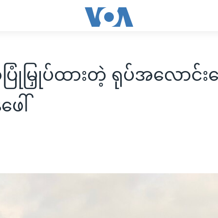
 စုပြုံမြှုပ်ထားတဲ့ ရုပ်အလောင်
ဖေါ်