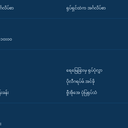
်္ဂလိပ်စာ
ရုပ်ရှင်ထဲက အင်္ဂလိပ်စာ
၀-၁၀း၀၀
ရေမြေခြားမှ ရုပ်ပုံလွှာ
ပိုလီဂရပ်ဖ်.အင်ဖို
်းခန်း
ဗွီအိုအေ ပုံပြရုပ်သံ
း