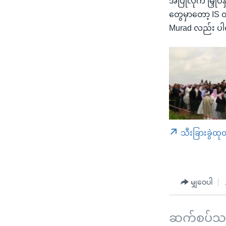
အပြုံလိုက် မြှုပ
တွေမှာတော့ IS တိ
Murad လည်း ပါဝ
သီးခြားခွဲထု
မျှဝေပါ
ဆက်စပ်သတင