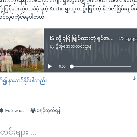
်နှံထားတဲ့ နေရာပေါင်း ၇၀ ကျော် ရှာဖွေတွေ့ရှိခဲ့ပါတယ်။ အလောင်းတူ
ု့ ပြန်ပေးဆွဲတာခံခဲ့ရတဲ့ Kocho ရွာသူ တဦးဖြစ်တဲ့ နိုဘဲလ်ငြိမ်းချမ်
င်လုပ်ကိုင်နေပါတယ်။
IS တို့ စုပြုံမြှုပ်ထားတဲ့ ရုပ်အလောင်းတွေ အီရတ်ပြန်ဖေါ်
EMBE
by
ဗွီအိုအေသတင်းဌာန
No media source currently available
0:00
တ်၍ နားဆင်နိုင်ပါသည်။
EMBED
Follow us
ပရင့်ထုတ်ရန်
်းများ ...