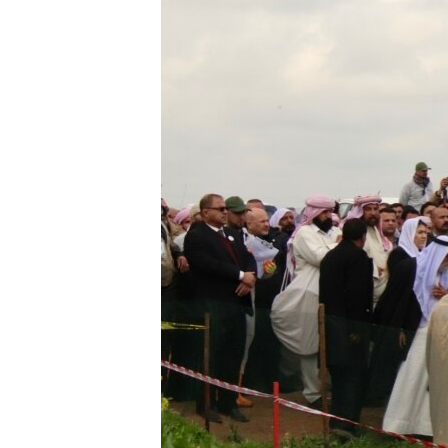
သုတပဒေသာ အင်္ဂလိပ်စာ
အ
ညွန်း
စာမျက်နှာ
သို့
ကျော်
ကြည့်
ရန်
ရှာဖွေ
ရန်
နေရာ
သို့
ကျော်
ရန်