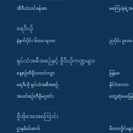
အီဒီယံသင်ခန်းစာ
မကြေးမုံရဲ့အင
ရေဒီယို
နံနက်ပိုင်း ၆း၀၀-ရး၀၀
ညပိုင်း ၉း၀
ရုပ်သံအစီအစဉ်နှင့် ဗွီဒီယိုကဏ္ဍများ
နေ့စဉ်တီဗွီသတင်းလွှာ
မြန်မာ
ရေဒီယို ရုပ်သံအစီအစဉ်
နိုင်ငံတကာ
အပတ်စဉ်တီဗွီမဂ္ဂဇင်း
တွေ့ဆုံမေးမြန
ဗွီအိုအေအကြောင်း
ဌာနမိတ်ဆက်
မီတာလှိုင်းမျာ