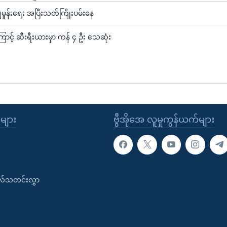
ေမှုန်းရေး အပြီးသတ်ကြိုးပမ်းနေ
ကြောင့် ဆီးရီးယားမှာ ကန် ၄ ဦး သေဆုံး
ုများ
ဗွီအိုအေ လူမှုကွန်ယက်များ
းလ်သတင်းလွှာ