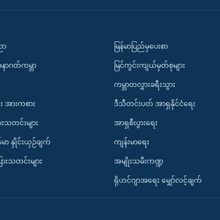
ပညာ
မြန်မာပြည်မှပေးစာ
အနာဂတ်ကမ္ဘာ
မြင်ကွင်းကျယ်မှတ်စုများ
ကမ္ဘာတလွှားခရီးသွား
း အားကစား
ဒီသီတင်းပတ် အာရှနိုင်ငံရေး
ားသတင်းများ
အာရှစီးပွားရေး
်မာ နှိုင်းယှဉ်ချက်
ကျန်းမာရေး
ပြားသတင်းများ
အမျိုးသမီးကဏ္ဍ
ရိုဟင်ဂျာအရေး မျှော်လင့်ချက်