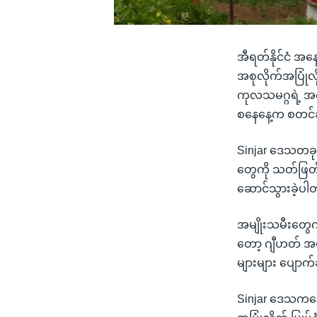
အီရတ်နိုင်ငံ အ
အစုလိုက်အပြုံလိ
ကုလသမဂ္ဂရဲ့ အကူ
စနေနေ့က စတင်ခ
Sinjar ဒေသတခုလု
တွေကို သတ်ဖြတ်
ဆောင်သွားခဲ့ပါ
အမျိုးသမီးတွေကိ
တော့ ဂျီဟတ် အယ
များများ ပျော
Sinjar ဒေသကနေ