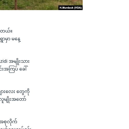
ပါတယ်။
ွာမှာ မနေ့
azidi အမျိုးသား
်းအကြပ် ခေါ်
ကျားလေး တွေကို
 လူမျိုးအတော်
အစုလိုက်