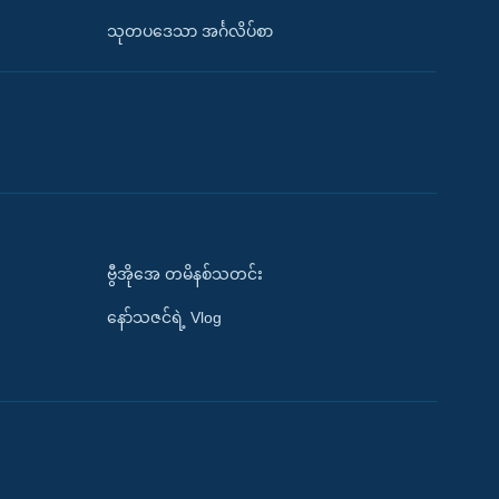
သုတပဒေသာ အင်္ဂလိပ်စာ
ဗွီအိုအေ တမိနစ်သတင်း
နော်သဇင်ရဲ့ Vlog