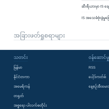
ဆီးရီယားမှာ IS ချ
IS အသေခံဗုံးခွဲမှု
အခြားဖတ်ရှုစရာများ
သတင်း
၀န်ဆောင်မှ
မြန်မာ
RSS
နိုင်ငံတကာ
ပေါ့ဒ်ကတ်စ်
အမေရိကန်
နေ့စဉ်အီးမေ
တရုတ်
အစ္စရေး-ပါလက်စတိုင်း