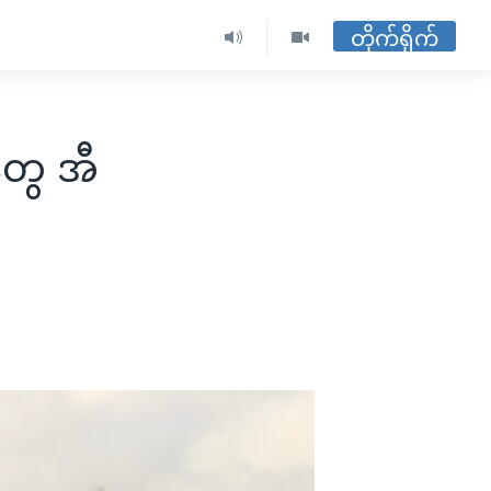
တိုက်ရိုက်
းတွေ အီ