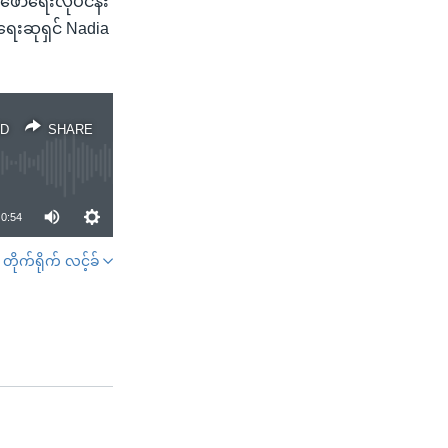
းဖော်ရေးလုပ်ငန်း
းရေးဆုရှင် Nadia
D
SHARE
0:54
တိုက်ရိုက် လင့်ခ်
SHARE