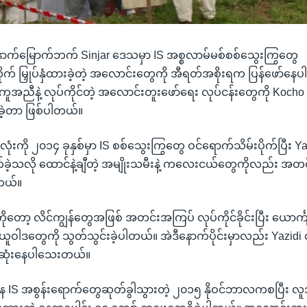
နောက်မြောက်ဘက် Sinjar ဒေသမှာ IS အစ္စလာမ်မစ်စစ်သွေးကြွတွေ
ုက် မြှုပ်နှံထားခဲ့တဲ့ အလောင်းတွေကို အီရတ်အစိုးရက ပြန်ဖော်နေ
အညီနဲ့ လုပ်ကိုင်တဲ့ အလောင်းတူးဖော်ရေး လုပ်ငန်းတွေကို Kocho ရ
ဲ့တာ ဖြစ်ပါတယ်။
ံးကို ၂၀၁၄ ခုနှစ်မှာ IS စစ်သွေးကြွတွေ ဝင်ရောက်သိမ်းပိုက်ပြီး Y
ခဲ့သလို ထောင်နဲ့ချီတဲ့ အမျိုးသမီးနဲ့ ကလေးငယ်တွေကိုလည်း အတင
တယ်။
ုတော့ လိင်ကျွန်တွေအဖြစ် အတင်းအကြပ် လုပ်ကိုင်ခိုင်းပြီး ယောင်္
ူဝါဒတွေကို သွတ်သွင်းခဲ့ပါတယ်။ အဲဒီနောက်ပိုင်းမှာလည်း Yazidi
က်ဆုံးနေပါသေးတယ်။
 IS အစွန်းရောက်တွေဆုတ်ခွါသွားတဲ့ ၂၀၁၅ နိုဝင်ဘာလကစပြီး လူ