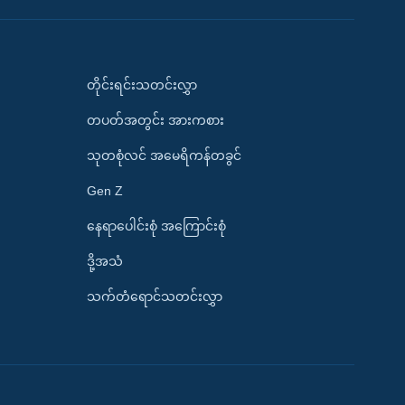
တိုင်းရင်းသတင်းလွှာ
တပတ်အတွင်း အားကစား
သုတစုံလင် အမေရိကန်တခွင်
Gen Z
နေရာပေါင်းစုံ အကြောင်းစုံ
ဒို့အသံ
သက်တံရောင်သတင်းလွှာ