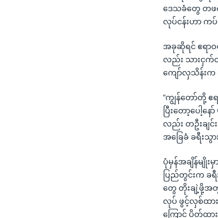
ဒေသခံတွေ တဖက်
လုပ်ငန်းဟာ ကပ
အခုဆိုရင် ဧရာဝ
လည်း သားငှက်တိ
ကျော်လှသိန်းက
“ကျွန်တော်တို့
ပြီးတော့ပေါ့နေ
လည်း တဦးချင်း
အခြေခံ ခရီးသွာ
ပုံမှန်အချိန်မျိ
ပြည်တွင်းက ခရီ
တွေ တိုးချဲ့ဖိ
လုပ် ဖွင့်လှစ်ထာ
ကြောင့် ပိတ်ထ