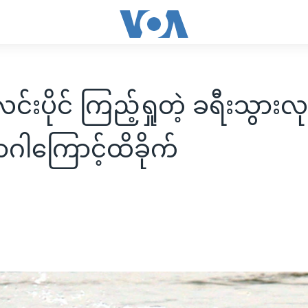
လင်းပိုင် ကြည့်ရှုတဲ့ ခရီးသွားလု
ဂါကြောင့်ထိခိုက်