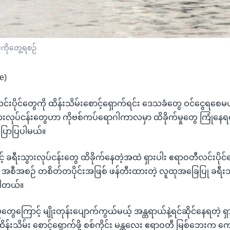
ကိုတွေ့ရစဉ်
e)
်းပိုင်တွေကို ထိန်းသိမ်းစောင့်ရှောက်ရင်း ဒေသခံတွေ ဝင်ငွေရစေမ
ားလုပ်ငန်းတွေဟာ ကိုဗစ်ကပ်ရောဂါကာလမှာ ထိခိုက်မှုတွေ ကြုံနေရ
ပြောပြပါမယ်။
 ခရီးသွားလုပ်ငန်းတွေ ထိခိုက်နေတဲ့အထဲ ရှားပါး ဧရာဝတီလင်းပိုင်တ
ေတဲ့ အစီအစဉ် တစိတ်တပိုင်းအဖြစ် ဖန်တီးထားတဲ့ လူထုအခြေပြု ခရီး
ပါတယ်။
ှုတွေကြောင့် မျိုးတုန်းပျောက်ကွယ်မယ့် အန္တရာယ်နဲ့ရင်ဆိုင်နေရတဲ့ 
ထိန်းသိမ်း စောင့်ရှောက်ဖို့ စစ်ကိုင်း မန္တလေး ဧရာဝတီ မြစ်ဘေးက က