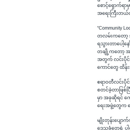
စောင့်ရှောက်ရာ
အရေးကြီးတယ်လို
“Community Lod
တလမ်းကတော့ အ
ရသွားတာပေါ့နော
တချို့ကတော့ အ
အတွက် လင်းပိုင်
ကောင်တွေ ထိန်
ဧရာဝတီလင်းပိုင်
စတင်ခဲ့တာဖြစ်ပြ
မှာ အခုဆိုရင် 
ရေးအဖွဲ့တွေက 
မျိုးတုန်းပျောက
ဒေသခံတွေရဲ့ ပါ