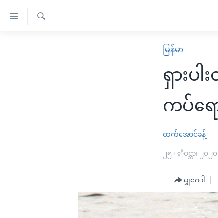
သုံး
ရ
ရှာဖွေ
လွယ်ကူ
မူလစာမျက်နှာ
မြန်မာ
ရ
စေ
မြန်မာ
လာ
ရှားပါး
သည့်
ဒ်
ကမ္ဘာ့သတင်းများ
Link
ဗွီဒီယို
နိုင်ငံတကာ
ကပ်ရော
များ
သတင်းလွတ်လပ်ခွင့်
အမေရိကန်
ပင်မ
ရပ်ဝန်းတခု လမ်းတခု အလွန်
တရုတ်
ထက်အောင်ခန့်
အကြောင်းအရာ
အင်္ဂလိပ်စာလေ့လာမယ်
အစ္စရေး-ပါလက်စတိုင်း
၂၅ ႏိုဝင္ဘာ၊ ၂၀၂၀
သို့
အပတ်စဉ်ကဏ္ဍများ
အမေရိကန်သုံးအီဒီယံ
ကျော်
မျှဝေပါ
ကြည့်
ရေဒီယိုနှင့်ရုပ်သံ အချက်အလက်များ
မကြေးမုံရဲ့ အင်္ဂလိပ်စာ
ရေဒီယို
ရန်
ရေဒီယို/တီဗွီအစီအစဉ်
ရုပ်ရှင်ထဲက အင်္ဂလိပ်စာ
တီဗွီ
ပင်မ