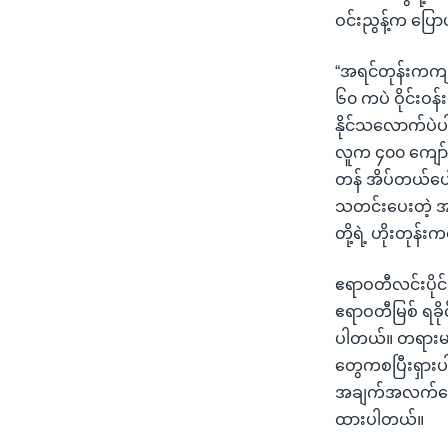
ဝင်းညွန့်က ပြေ
“အရင်တုန်းကကျတော
၆၀ ကပဲ ဝိုင်းဝ
နိုင်သလောက်ပဲပ
လူက ၄၀၀ ကျော်လ
တန် အိပ်တယ်ပေါ
သတင်းပေးတဲ့ အခ
တို့ရဲ့ ဟိုးတုန်
ဧရာဝတီလင်းပိုင်တွ
ဧရာဝတီမြစ် ရခိုင
ပါတယ်။ တရားမဝင်
တွေကစပြီးရှားပါ
အချက်အလက်တွေအရ
ထားပါတယ်။