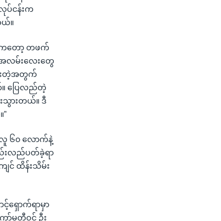
လုပ်ငန်းက
တယ်။
တွေကတော့ တဖက်
့်အလမ်းလေးတွေ
ားတဲ့အတွက်
်။ ပြေလည်တဲ့
စားသွားတယ်။ ဒီ
။”
 လူ ၆၀ လောက်နဲ့
စည်းလည်ပတ်ခဲ့ရာ
ျင် ထိန်းသိမ်း
င့်ရှောက်ရာမှာ
ကော်မတီဝင် ဦး