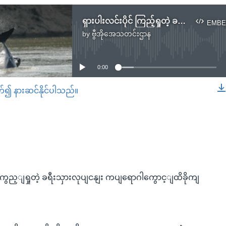
ရှားပါးလင်းပိုင် ကြည့်ရှုတဲ့ ခရီးသွားလုပ်ငန်း ကပ်ရောဂါကြောင့်ထိခိုက်
EMBE
by
ဗွီအိုအေသတင်းဌာန
No media source currently available
0:00
တ်၍ နားဆင်နိုင်ပါသည်။
EMBED
ျ ကွည့ျရှုတဲ့ ခရီးသှားလုပျငနျး ကပျရောဂါကွောင့ျထိခိုကျ