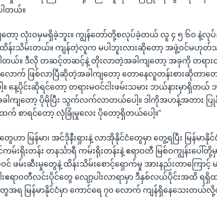
ာပါတယ်။
့ လုံးဝမှမရှိခဲ့ဘူး။ ကျွန်တော်တို့စလုပ်ခဲ့တယ် လူ ၄ ၅ ၆၀ နဲ့လုပ်
န်းထိန်းသိမ်းတယ်။ ကျန်တဲ့လူက မပါဘူးလားဆိုတော့ အဖွဲ့ဝင်မဟုတ
ါတယ်။ ဒီလို တဆင့်တဆင့်နဲ့ တိုးလာတဲ့အခါကျတော့ အခုကို တရားဝင်
ောက် ဖြစ်လာပြီဆိုတဲ့အခါကျတော့ တောနေလူတန်းစားဆိုတာတော့ သူ
့။ နေ့ပိုင်းဆိုရင်တော့ တရားမဝင်ငါးဖမ်းသမား ဘယ်နားမှာရှိတယ်
ါကျတော့ ပိုမိုပြီး သွက်လက်လာတယ်ပေါ့။ ဒါကိုအဟန့်အတား ပြုနိ
းကထက် စာရင်တော့ လုံခြုံမှုလေး ပိုတော့ရှိတယ်ပေါ့။”
ေဟာ မြန်မာ၊ အင်ဒိုနီးရှားနဲ့ လာအိုနိုင်ငံတွေမှာ တွေ့ရပြီး မြန်မာနိုင်
်ကမ်းရိုးတန်း တနင်္သာရီ ကမ်းရိုးတန်းနဲ့ ဧရာဝတီ မြစ်ဝကျွန်းပေါ်တိ
 ဖမ်းဆီးမှုတွေနဲ့ ထိန်းသိမ်းစောင့်ရှောက်မှု အားနည်းတာကြောင့်
းဧရာဝတီလင်းပိုင်တွေ လျော့ပါးလာရာမှာ ဒီနှစ်လယ်ပိုင်းအထိ ရရှိထ
 မြန်မာနိုင်ငံမှာ ကောင်ရေ ၇၀ လောက် ကျန်ရှိနေသေးတယ်လို့လည