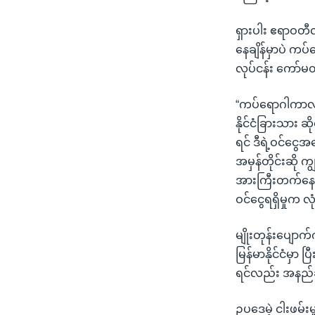
ရှားပါး ဧရာဝတီလ
နေချိန်မှာပဲ က
လုပ်ငန်း ကော်မ
“ကပ်ရောဂါကာလဖ
နိုင်ငံခြားသား 
ရင် ဒီရဲ့ဝင်ငွေ
အမှန်တိုင်းဆို 
အားကြီးတက်နေတဲ
ဝင်ငွေရရှိမှုက 
မျိုးတုန်းပျောက
မြန်မာနိုင်ငံမှာ
ရင်လည်း အနည်ဆ
ဥပဒေမဲ့ ငါးဖမ်း