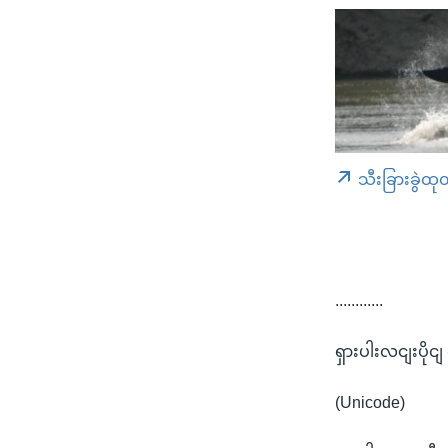
သီးခြားခွဲထု
............
ရှားပါးလငျးပိုင
(Unicode)