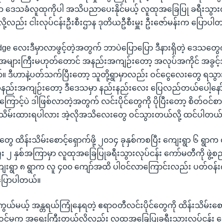
မှာ ဒေသခံလူထုကိုပါ အသိပညာပေးနိုင်မယ့် လူထုအခြေပြု ခရီးသွား
့လည်း ငါးလုပ်ငန်းဦးစီးဌာန ဒုတိယဦစီးမှူး ဦးဇော်မန်းက ပြောပါ
ge လေးဒီမှာလာဖွင့်တဲ့အတွက် ဘာပဲပြောပြော ဒီနားရှိတဲ့ ဒေသ
များကြီးမဟုတ်တောင် အနည်းအကျဉ်းတော့ အလုပ်အကိုင် အခွင
်။ ဒီဟာနဲ့ပတ်သက်ပြီးတော့ သူတို့ရွာမှာလည်း ဝင်ငွေလေးတွေ ရသွ
နည်းအကျဉ်းတော့ ဒီဒေသမှာ နည်းနည်းလေး ပြေလည်တယ်ပေါ့နော
ကြောင့်ပဲ ဒါဖြစ်လာတဲ့အတွက် လင်းပိုင်တွေကို ပိုပြီးတော့ စိတ်ဝင်
းသိမ်းထားရပါလား အဲ့လိုအသိလေးတွေ ဝင်သွားတယ်လို့ ထင်ပါတယ်
တွေ ထိန်းသိမ်းစောင့်ရှောက်ဖို့ ၂၀၁၄ ခုနှစ်ကစပြီး ကျေးရွာ ၆ ရွာက
ီး ၂ နှစ်အကြာမှာ လူထုအခြေပြုခရီးသွားလုပ်ငန်း ကော်မတီကို ဖွဲ့
ကျေးရွာ ၈ ရွာက လူ ၄၀၀ ကျော်အထိ ပါဝင်လာကြောင်းလည်း ပတ်ဝန်းက
ပြောပါတယ်။
်ကွယ်မယ့် အန္တရယ်ကြုံနေရတဲ့ ဧရာဝတီလင်းပိုင်တွေကို ထိန်းသိမ်းစော
ဝင်မှုက အရေးကြီးတယ်လို့လည်း လူထုအခြေပြုခရီးသွားလုပ်ငန်း 