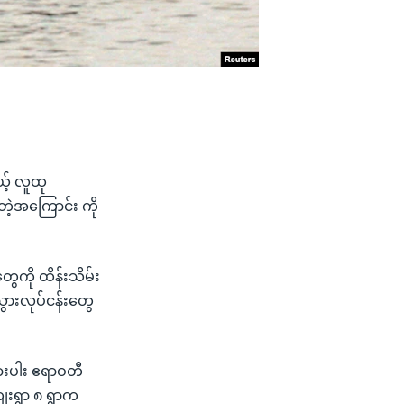
ယ့် လူထု
တဲ့အကြောင်း ကို
ွေကို ထိန်းသိမ်း
သွားလုပ်ငန်းတွေ
ရှားပါး ဧရာဝတီ
ျေးရွာ ၈ ရွာက