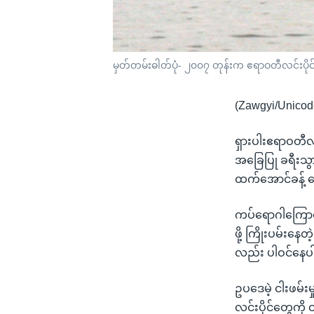
မှတ်တမ်းဓါတ်ပုံ- ၂၀၀၇ တုန်းက ဧရာဝတီလင်းပိုင်
(Zawgyi/Unicod
ရှားပါးဧရာဝတီလင
အခြေပြု ခရီးသွ
ထက်အောင်ခန့် 
ကပ်ရောဂါကြောင့်
ဖို့ ကြိုးပမ်းန
လည်း ပါဝင်နေ
ဥပဒေမဲ့ ငါးဖမ်းမ
လင်းပိုင်တွေကို 