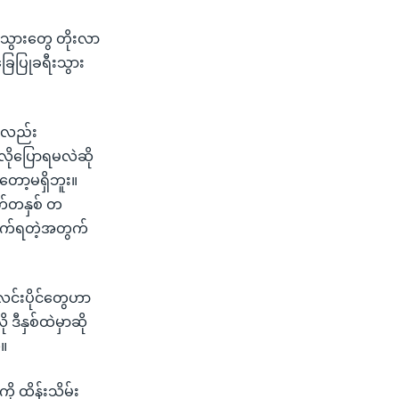
ီးသွားတွေ တိုးလာ
ြေပြုခရီးသွား
်ကလည်း
်လိုပြောရမလဲဆို
တော့မရှိဘူး။
ထက်တနှစ် တ
ိုက်ရတဲ့အတွက်
လင်းပိုင်တွေဟာ
ဒီနှစ်ထဲမှာဆို
။
ို ထိန်းသိမ်း