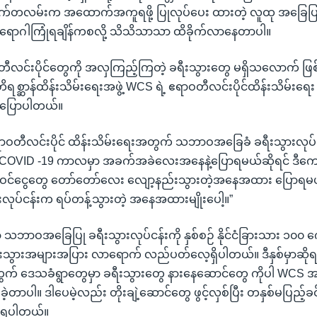
တလမ်းက အထောက်အကူရဖို့ ပြုလုပ်ပေး ထားတဲ့ လူထု အခြေပြု
်ရောဂါကြုံရချိန်ကစလို့ သိသိသာသာ ထိခိုက်လာနေတာပါ။
တီလင်းပိုင်တွေကို အလှကြည့်ကြတဲ့ ခရီးသွားတွေ မရှိသလောက် ဖြ
ရစ္ဆာန်ထိန်းသိမ်းရေးအဖွဲ့ WCS ရဲ့ ဧရာဝတီလင်းပိုင်ထိန်းသိမ်း
 ပြောပါတယ်။
 ဧရာဝတီလင်းပိုင် ထိန်းသိမ်းရေးအတွက် သဘာဝအခြေခံ ခရီးသွားလုပ်
ာ် COVID -19 ကာလမှာ အခက်အခဲလေးအနေနဲ့ပြောရမယ်ဆိုရင် ဒီကျေ
ဝင်ငွေတွေ တော်တော်လေး လျော့နည်းသွားတဲ့အနေအထား ပြောရမ
းလုပ်ငန်းက ရပ်တန့်သွားတဲ့ အနေအထားမျိုးပေါ့။”
ုးမှာ သဘာဝအခြေပြု ခရီးသွားလုပ်ငန်းကို နှစ်စဉ် နိုင်ငံခြားသား ၁၀၀ 
းသွားအများအပြား လာရောက် လည်ပတ်လေ့ရှိပါတယ်။ ဒီနှစ်မှာဆိုရင
ု့အတွက် ဒေသခံရွာတွေမှာ ခရီးသွားတွေ နားနေဆောင်တွေ ကိုပါ WC
းခဲ့တာပါ။ ဒါပေမဲ့လည်း တိုးချဲ့ဆောင်တွေ ဖွင့်လှစ်ပြီး တနှစ်မပြည့်ခ
ားရပါတယ်။