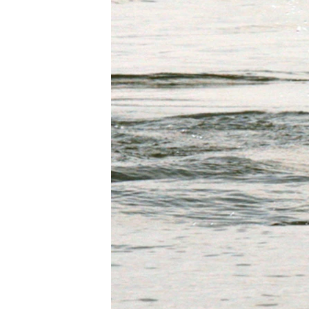
သုတပဒေသာ အင်္ဂလိပ်စာ
အ
ညွန်း
စာမျက်နှာ
သို့
ကျော်
ကြည့်
ရန်
ရှာဖွေ
ရန်
နေရာ
သို့
ကျော်
ရန်