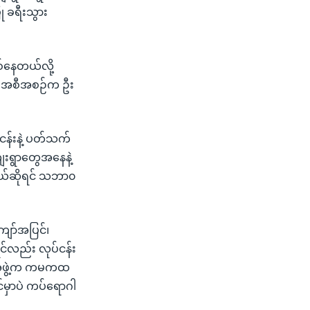
 ခရီးသွား
စ်နေတယ်လို့
ရေး အစီအစဉ်က ဦး
ငန်းနဲ့ ပတ်သက်
းရွာတွေအနေနဲ့
ယ်ဆိုရင် သဘာ၀
ကျော်အပြင်၊
်လည်း လုပ်ငန်း
S အဖွဲ့က ကမကထ
င်မှာပဲ ကပ်ရောဂါ