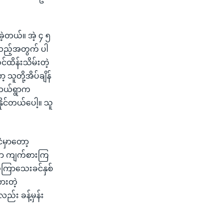
ခဲ့တယ်။ အဲ့ ၄ ၅
်သည့်အတွက် ပါ
ထိန်းသိမ်းတဲ့
တို့အိပ်ချိန်
 ဘယ်ရွာက
ုင်တယ်ပေါ့။ သူ
ငံမှာတော့
ု့မှာ ကျက်စားကြ
 မကြာသေးခင်နှစ်
ားတဲ့
်း ခန့်မှန်း