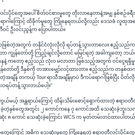
င်းပိုင်တွေအပေါ် စိတ်ဝင်စားမှုတွေ တိုးလာနေတာနဲ့အမျှ နှစ်စဉ်ခရ
ပ်ရောဂါကြောင့် ထိခိုက်မှုတွေ ကြုံနေရတယ်လို့လည်း ဒေသခံ လူထုအခ
တီဝင် ဦးဝင်းညွန့်က ပြောပါတယ်။
ြစ်တဲ့အတွက် တနိုင်ငံလုံးလိုလို ရပ်တန့်သွားတာလေ။ ဧည့်သည
ဆိုတာ ကျွန်တော်တို့ ကြည့်ချင်လို့တောင် မမြင်ရတဲ့ အခါကျတော့ ဘယ
အနေနဲ့ ကတော့ ဧည့်သည် လုံး၀ မလာတာ ဖြစ်သည့်အတွက် ဝင်ငွေရရှိမှု
ကျွန်တော်တို့ ဒီနှစ်ကို တအားမျှော်လင့်ထားတာ။ ဧည့်သည်က တနှစ်
့အချိန် တကယ့် Tour ရာသီအချိန်မှာပဲ ဒီကပ်ရောဂါဖြစ်ပြီး ပိတ်လ
လုံးဝရပ်တန့်သွားတယ်ပေါ့။”
်ကွယ်မယ့် အန္တရာယ်ကြောင့် ထိန်းသိမ်းစောင့်ရှောက်ထားတဲ့ ဧရာဝတီ
 ပြီးခဲ့တဲ့နှစ်တွေအတွင်း ၂ ကောင်ကနေ ၇ ကောင်အထိ သေဆုံးခဲ့ဘူးသလို 
ုံး ၈ ကောင် သေဆုံးခဲ့ကြောင်း WCS က မှတ်တမ်းတင်ထားပါတယ်
မှုတွေကြောင့် အဓိက သေဆုံးမှုတွေ ကြုံနေရတဲ့ ဧရာဝတီလင်းပိုင်တွေက