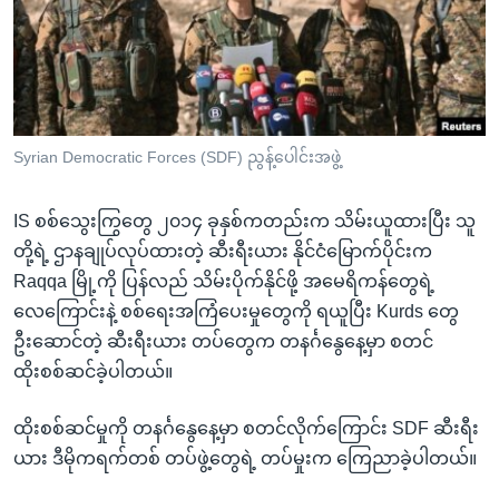
အ
သုတပဒေသာ အင်္ဂလိပ်စာ
ညွန်း
Learning English
စာမျက်နှာ
သို့
ဗွီအိုအေ လူမှုကွန်ယက်များ
ကျော်
ကြည့်
Syrian Democratic Forces (SDF) ညွန့်ပေါင်းအဖွဲ့
ရန်
ဘာသာစကားများ
ရှာဖွေ
IS စစ်သွေးကြွတွေ ၂၀၁၄ ခုနှစ်ကတည်းက သိမ်းယူထားပြီး သူ
ရန်
တို့ရဲ့ ဌာနချုပ်လုပ်ထားတဲ့ ဆီးရီးယား နိုင်ငံမြောက်ပိုင်းက
နေရာ
Raqqa မြို့ကို ပြန်လည် သိမ်းပိုက်နိုင်ဖို့ အမေရိကန်တွေရဲ့
သို့
လေကြောင်းနဲ့ စစ်ရေးအကြံပေးမှုတွေကို ရယူပြီး Kurds တွေ
ကျော်
ဦးဆောင်တဲ့ ဆီးရီးယား တပ်တွေက တနင်္ဂနွေနေ့မှာ စတင်
ရန်
ထိုးစစ်ဆင်ခဲ့ပါတယ်။
ထိုးစစ်ဆင်မှုကို တနင်္ဂနွေနေ့မှာ စတင်လိုက်ကြောင်း SDF ဆီးရီး
ယား ဒီမိုကရက်တစ် တပ်ဖွဲ့တွေရဲ့ တပ်မှုးက ကြေညာခဲ့ပါတယ်။