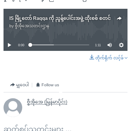
IS မြို့တော် Raqqa ကို ညွန့်ပေါင်းအဖွဲ့ ထိုးစစ် စတင်
by
ဗွီအိုအေသတင်းဌာန
No media source currently available
0:00
1:11
တိုက်ရိုက် လင့်ခ်
မျှဝေပါ
Follow us
ဗွီအိုအေ (မြန်မာပိုင်း)
ဆက်စပ်သတင်းများ ...