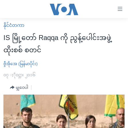
သုံး
ရ
လွယ်ကူ
နိုင်ငံတကာ
မူလစာမျက်နှာ
စေ
IS မြို့တော် Raqqa ကို ညွန့်ပေါင်းအဖွဲ့
မြန်မာ
သည့်
ထိုးစစ် စတင်
ကမ္ဘာ့သတင်းများ
Link
ဗွီဒီယို
နိုင်ငံတကာ
ဗွီအိုအေ (မြန်မာပိုင်း)
များ
သတင်းလွတ်လပ်ခွင့်
အမေရိကန်
၀၇ ႏိုဝင္ဘာ၊ ၂၀၁၆
ပင်မ
ရပ်ဝန်းတခု လမ်းတခု အလွန်
တရုတ်
အကြောင်းအရာ
မျှဝေပါ
သို့
အင်္ဂလိပ်စာလေ့လာမယ်
အစ္စရေး-ပါလက်စတိုင်း
ကျော်
အပတ်စဉ်ကဏ္ဍများ
အမေရိကန်သုံးအီဒီယံ
ကြည့်
ရေဒီယိုနှင့်ရုပ်သံ အချက်အလက်များ
မကြေးမုံရဲ့ အင်္ဂလိပ်စာ
ရေဒီယို
ရန်
ပင်မ
ရေဒီယို/တီဗွီအစီအစဉ်
ရုပ်ရှင်ထဲက အင်္ဂလိပ်စာ
တီဗွီ