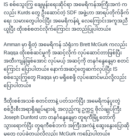
IS စစ်သွေးကြွ ချေမှုန်းရေးဆိုင်ရာ အမေရိကန်အကြီးအကဲ က
လည်း Kurds တွေ ဦးဆောင်တဲ့ SDF အဖွဲ့ဟာ အာရပ်တိုက်ခိုက်
ရေး သမားတွေပါဝင်ပြီး အမေရိကန်ရဲ့ လေကြောင်းအကူအညီ
ယူပြီး ထိုးစစ်စတင်လိုက်ကြောင်း အတည်ပြုပါတယ်။
Amman မှာ ရှိတဲ့ အမေရိကန် သံရုံးက Brett McGurk ကလည်း
Raqqa ထိုးစစ်ဆင်မှုကို အဆင့်လိုက် လုပ်ဆောင်တာဖြစ်ပြီး
အထီးကျန်ဖြစ်အောင် လုပ်မယ့် အဆင့်ကို တနင်္ဂနွေနေ့မှာ စတင်
ကြောင်း ပြောပါတယ်။ နောက်အဆင့်တွေဆက်လုပ်ပြီး IS
စစ်သွေးကြွတွေ Raqqa မှာ မရှိစေဖို့ လုပ်ဆောင်မယ်လို့လည်း
ပြောပါတယ်။
ဒီထိုးစစ်အသစ် စတင်တာနဲ့ ပတ်သက်ပြီး အမေရိကန်ပူးတွဲ
စစ်ဦးစီးအရာရှိချုပ်များရဲ့ အလှည့်ကျ ဥက္ကဌ ဗိုလ်ချုပ်ကြီး
Joseph Dunford ဟာ တနင်္ဂနွေနေ့မှာ တူရကီမြို့တော်ကို
သွားရောက်ပြီး တူရကီစစ်ဘက် အကြီးအကဲနဲ့ ဆွေးနွေးပြောဆို
မှုတွေ လုပ်ခဲ့တယ်လို့လည်း McGurk ကပြောပါတယ်။