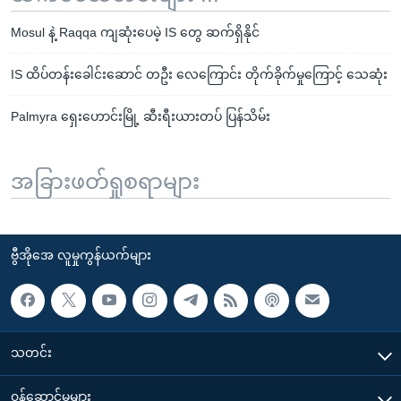
Mosul နဲ့ Raqqa ကျဆုံးပေမဲ့ IS တွေ ဆက်ရှိနိုင်
IS ထိပ်တန်းခေါင်းဆောင် တဦး လေကြောင်း တိုက်ခိုက်မှုကြောင့် သေဆုံး
Palmyra ရှေးဟောင်းမြို့ ဆီးရီးယားတပ် ပြန်သိမ်း
အခြားဖတ်ရှုစရာများ
ဗွီအိုအေ လူမှုကွန်ယက်များ
သတင်း
၀န်ဆောင်မှုများ