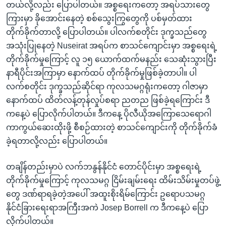
တယ်လို့လည်း ပြောပါတယ်။ အစ္စရေးကတော့ အရပ်သားတွေ
ကြားမှာ ခိုအောင်းနေတဲ့ စစ်သွေးကြွတွေကို ပစ်မှတ်ထား
တိုက်ခိုက်တာလို့ ပြောပါတယ်။ ပါလက်စတိုင်း ဒုက္ခသည်တွေ
အသုံးပြုနေတဲ့ Nuseirat အရပ်က စာသင်ကျောင်းမှာ အစ္စရေးရဲ့
တိုက်ခိုက်မှုကြောင့် လူ ၁၅ ယောက်ထက်မနည်း သေဆုံးသွားပြီး
နာရီပိုင်းအကြာမှာ နောက်ထပ် တိုက်ခိုက်မှုဖြစ်ခဲ့တာပါ။ ပါ
လက်စတိုင်း ဒုက္ခသည်ဆိုင်ရာ ကုလသမဂ္ဂရုံးကတော့ ဂါဇာမှာ
နောက်ထပ် ထိတ်လန့်တုန်လှုပ်စရာ ညတည ဖြစ်ခဲ့ရကြောင်း ဒီ
ကနေ့ပဲ ပြောလိုက်ပါတယ်။ ဒီကနေ့ ပိုလီယိုအကြောသေရောဂါ
ကာကွယ်ဆေးထိုးဖို့ စီစဉ်ထားတဲ့ စာသင်ကျောင်းကို တိုက်ခိုက်ခံ
ခဲ့ရတာလို့လည်း ပြောပါတယ်။
တချိန်တည်းမှာပဲ လက်ဘနွန်နိုင်ငံ တောင်ပိုင်းမှာ အစ္စရေးရဲ့
တိုက်ခိုက်မှုကြောင့် ကုလသမဂ္ဂ ငြိမ်းချမ်းရေး ထိမ်းသိမ်းမှုတပ်ဖွဲ့
တွေ ဒဏ်ရာရခဲ့တဲ့အပေါ် အထူးစိုးရိမ်ကြောင်း ဥရောပသမဂ္ဂ
နိုင်ငံခြားရေးရာအကြီးအကဲ Josep Borrell က ဒီကနေ့ပဲ ပြော
လိုက်ပါတယ်။