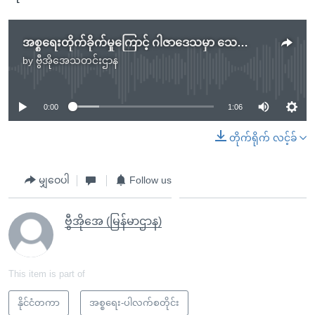
အစ္စရေးတိုက်ခိုက်မှုကြောင့် ဂါဇာဒေသမှာ သေကျေထိခိုက်
by
ဗွီအိုအေသတင်းဌာန
No media source currently available
0:00
1:06
တိုက်ရိုက် လင့်ခ်
မျှဝေပါ
Follow us
ဗွီအိုအေ (မြန်မာဌာန)
This item is part of
နိုင်ငံတကာ
အစ္စရေး-ပါလက်စတိုင်း