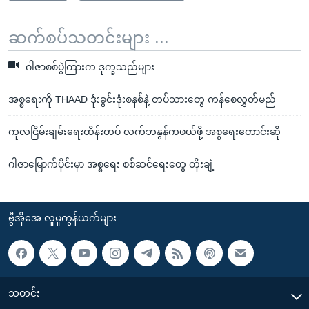
ဆက်စပ်သတင်းများ ...
ဂါဇာစစ်ပွဲကြားက ဒုက္ခသည်များ
အစ္စရေးကို THAAD ဒုံးခွင်းဒုံးစနစ်နဲ့ တပ်သားတွေ ကန်စေလွှတ်မည်
ကုလငြိမ်းချမ်းရေးထိန်းတပ် လက်ဘနွန်ကဖယ်ဖို့ အစ္စရေးတောင်းဆို
ဂါဇာမြောက်ပိုင်းမှာ အစ္စရေး စစ်ဆင်ရေးတွေ တိုးချဲ့
ဗွီအိုအေ လူမှုကွန်ယက်များ
သတင်း