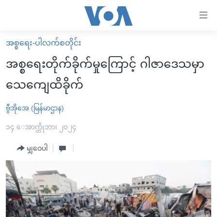
သုံး
ရ
လွယ်ကူ
အစ္စရေး-ပါလက်စတိုင်း
မူလစာမျက်နှာ
စေ
အစ္စရေးတိုက်ခိုက်မှုကြောင့် ဂါဇာဒေသမှာ
မြန်မာ
သည့်
သေကျေထိခိုက်
ကမ္ဘာ့သတင်းများ
Link
ဗွီဒီယို
နိုင်ငံတကာ
ဗွီအိုအေ (မြန်မာဌာန)
များ
သတင်းလွတ်လပ်ခွင့်
အမေရိကန်
၁၄ ေအာက္တိုဘာ၊ ၂၀၂၄
ပင်မ
ရပ်ဝန်းတခု လမ်းတခု အလွန်
တရုတ်
အကြောင်းအရာ
မျှဝေပါ
သို့
အင်္ဂလိပ်စာလေ့လာမယ်
အစ္စရေး-ပါလက်စတိုင်း
ကျော်
အပတ်စဉ်ကဏ္ဍများ
အမေရိကန်သုံးအီဒီယံ
ကြည့်
ရေဒီယိုနှင့်ရုပ်သံ အချက်အလက်များ
မကြေးမုံရဲ့ အင်္ဂလိပ်စာ
ရေဒီယို
ရန်
ပင်မ
ရေဒီယို/တီဗွီအစီအစဉ်
ရုပ်ရှင်ထဲက အင်္ဂလိပ်စာ
တီဗွီ