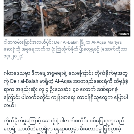
အ
သုတပဒေသာ အင်္ဂလိပ်စာ
ညွန်း
Learning English
စာမျက်နှာ
သို့
ဗွီအိုအေ လူမှုကွန်ယက်များ
ကျော်
ကြည့်
ဂါဇာကမ်းမြောင်အလယ်ပိုင်း Deir Al-Balah မြို့က Al-Aqsa Martyrs
ဆေးရုံကို အစ္စရေးဘက်က ဗုံးကြဲတိုက်ခိုက်ပြီးတွေ့ရစဉ် (အောက်တိုဘာ
ရန်
ဘာသာစကားများ
၁၄၊ ၂၀၂၄)
ရှာဖွေ
ရန်
ဂါဇာဒေသမှာ ဒီကနေ့ အစ္စရေးရဲ့ လေကြောင်း တိုက်ခိုက်မှုအတွ
နေရာ
က်ူ Deir al-Balah မှာရှိတဲ့ Al-Aqsa အာဇာနည်ဆေးရုံကို ထိမှန်ခဲ့
သို့
ရာက အနည်းဆုံး လူ ၄ ဦးသေဆုံး၊ ၄၀ လောက် ဒဏ်ရာရခဲ့
ကျော်
ကြောင်း ပါလက်စတိုင်း ကျန်းမာရေး တာဝန်ရှိသူတွေက ပြောပါ
ရန်
တယ်။
တိုက်ခိုက်မှုကြောင့် ဆေးရုံနဲ့ ပါလက်စတိုင်း စစ်ပြေးဒုက္ခသည်
တွေရဲ့ ယာယီတဲတွေရှိရာ နေရာတွေမှာ မီးလောင်မှု ဖြစ်ပွားခဲ့