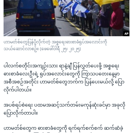
အ
သုတပဒေသာ အင်္ဂလိပ်စာ
ညွန်း
Learning English
စာမျက်နှာ
သို့
ဗွီအိုအေ လူမှုကွန်ယက်များ
ကျော်
ကြည့်
ဟာမတ်စ်တွေပြန်ပို့လိုက်တဲ့ အစ္စရေးဓားစာခံရုပ်အလောင်းကို
သယ်ဆောင်လာစဥ်။ (ဖေဖေါ်ဝါရီ ၂၅၊ ၂၀၂၅)
ရန်
ဘာသာစကားများ
ရှာဖွေ
ပါလက်စတိုင်းအကျဉ်းသား ရာနဲ့ချီ ပြန်လွှတ်ပေးဖို့ အစ္စရေး
ရန်
ဓားစာခံလေးဦးရဲ့ ရုပ်အလောင်းတွေကို ကြာသပတေးနေ့မှာ
နေရာ
အစီအစဉ်အတိုင်း ဟာမတ်စ်တွေဘက်က ပြန်ပေးမယ်လို့ ပြော
သို့
လိုက်ပါတယ်။
ကျော်
ရန်
အပစ်ရပ်စဲရေး ပထမအဆင့်သက်တမ်းမကုန်ဆုံးခင်မှာ အခုလို
ပြောလိုက်တာပါ။
ဟာမတ်စ်တွေက ဓားစာခံတွေကို ရက်ရက်စက်စက် ဆက်ဆံခဲ့