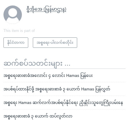
ဗွီအိုအေ (မြန်မာဌာန)
This item is part of
နိုင်ငံတကာ
အစ္စရေး-ပါလက်စတိုင်း
ဆက်စပ်သတင်းများ ...
အစ္စရေးဓားစာခံအလောင်း ၄ လောင်း Hamas ပြန်ပေး
အပစ်ရပ်ထားနိုင်ဖို့ အစ္စရေးဓားစာခံ ၃ ယောက် Hamas ပြန်လွှတ်
အစ္စရေး Hamas ဆက်လက်အပစ်ရပ်နိုင်ရေး ညှိနှိုင်းသူတွေကြိုးပမ်းနေ
အစ္စရေးဓားစာခံ ၃ ယောက် ထပ်လွတ်လာ