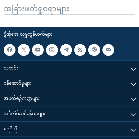
အခြားဖတ်ရှုစရာများ
ဗွီအိုအေ လူမှုကွန်ယက်များ
သတင်း
၀န်ဆောင်မှုများ
အပတ်စဉ်ကဏ္ဍများ
အင်္ဂလိပ်သင်ခန်းစာများ
ရေဒီယို