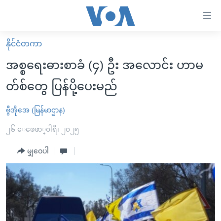
သုံး
ရ
လွယ်ကူ
နိုင်ငံတကာ
မူလစာမျက်နှာ
စေ
အစ္စရေးဓားစာခံ (၄) ဦး အလောင်း ဟာမ
မြန်မာ
သည့်
တ်စ်တွေ ပြန်ပို့ပေးမည်
ကမ္ဘာ့သတင်းများ
Link
ဗွီဒီယို
နိုင်ငံတကာ
ဗွီအိုအေ (မြန်မာဌာန)
များ
သတင်းလွတ်လပ်ခွင့်
အမေရိကန်
၂၆ ေဖေဖာ္၀ါရီ၊ ၂၀၂၅
ပင်မ
ရပ်ဝန်းတခု လမ်းတခု အလွန်
တရုတ်
အကြောင်းအရာ
မျှဝေပါ
သို့
အင်္ဂလိပ်စာလေ့လာမယ်
အစ္စရေး-ပါလက်စတိုင်း
ကျော်
အပတ်စဉ်ကဏ္ဍများ
အမေရိကန်သုံးအီဒီယံ
ကြည့်
ရေဒီယိုနှင့်ရုပ်သံ အချက်အလက်များ
မကြေးမုံရဲ့ အင်္ဂလိပ်စာ
ရေဒီယို
ရန်
ပင်မ
ရေဒီယို/တီဗွီအစီအစဉ်
ရုပ်ရှင်ထဲက အင်္ဂလိပ်စာ
တီဗွီ