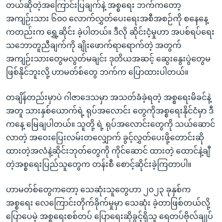
တယ်ဆိုတဲ့အကြောင်းပြချက်နဲ့ အစ္စရေး ဘက်ကတော့
အကျဉ်းသား ၆၀၀ လောက်လွှတ်ပေးရေးအစီအစဉ်ကို စနေနေ့
ကတည်းက ရွှေ့ဆိုင်း ခဲ့ပါတယ်။ ဒီလို ဆိုင်းငံ့မှုဟာ အပစ်ရပ်ရေး
သဘောတူညီချက်ကို ချိုးဖောက်ရာရောက်တဲ့ အတွက်
အကျဉ်းသားတွေမလွတ်မချင်း ဒုတိယအဆင့် ဆွေးနွေးပွဲတွေမ
ဖြစ်နိုင်ဘူးလို့ ဟာမတ်စ်တွေ ဘက်က ပြောထားပါတယ်။
တချိန်တည်းမှာပဲ ဂါဇာဒေသမှာ အသတ်ခံခဲ့ရတဲ့ အစ္စရေးမိခင်နဲ့
အတူ သားနှစ်ယောက်ရဲ့ ရုပ်အလောင်း တွေကိုအစ္စရေးနိုင်ငံမှာ ဒီ
ကနေ့ မြေချပါတယ်။ သူတို့ ရဲ့ ရုပ်အလောင်းတွေကို သယ်ဆောင်
လာတဲ့ အဝေးပြေးလမ်းတလျှောက် ‌ခွင့်လွှတ်ပေးဖို့တောင်းဆို
ထားတဲ့အလံနဲ့ဆိုင်းဘုတ်တွေကို ကိုင်ဆောင် ထားတဲ့ ထောင်နဲ့ချီ
တဲ့အစ္စ‌ရေးပြည်သူတွေက တန်းစီ စောင့်ဆိုင်းခဲ့ကြတာပါ။
ဟာမတ်စ်တွေကတော့ သေဆုံးသူတွေဟာ ၂၀၂၃ ခုနှစ်က
အစ္စရေး လေကြောင်းတိုက်ခိုက်မှုမှာ သေဆုံး ခဲ့တာဖြစ်တယ်လို့
ပြောပေမဲ့ အစ္စရေးစစ်တပ် ပြောရေးဆိုခွင့်ရှိသူ ရေတပ်ဗိုလ်ချုပ်