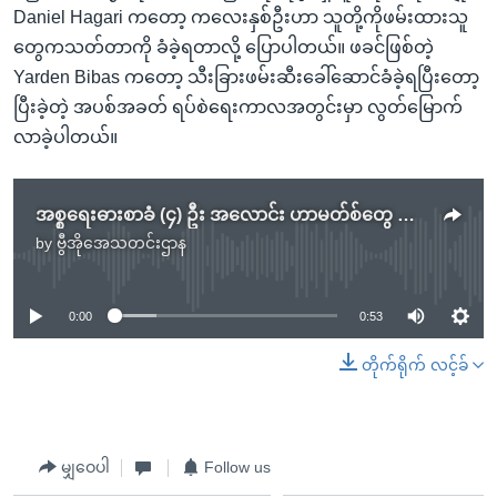
Daniel Hagari ကတော့ ကလေးနှစ်ဦးဟာ သူတို့ကိုဖမ်းထားသူ
တွေကသတ်တာကို ခံခဲ့ရတာလို့ ပြောပါတယ်။ ဖခင်ဖြစ်တဲ့
Yarden Bibas ကတော့ သီးခြားဖမ်းဆီးခေါ်ဆောင်ခံခဲ့ရပြီးတော့
ပြီးခဲ့တဲ့ အပစ်အခတ် ရပ်စဲရေးကာလအတွင်းမှာ လွတ်မြောက်
လာခဲ့ပါတယ်။
အစ္စရေးဓားစာခံ (၄) ဦး အလောင်း ဟာမတ်စ်တွေ ပြန်ပို့ပေးမည်
by
ဗွီအိုအေသတင်းဌာန
No media source currently available
0:00
0:53
တိုက်ရိုက် လင့်ခ်
မျှဝေပါ
Follow us