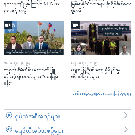
များ အကျိုးမဲ့ကြောင်း NUG က
မြန်မာနိုင်ငံသားများ စိုးရိမ်စိတ်များ
ရုရှားကို စာပို့
ဖို့မလို
၀၈ မတ္၊ ၂၀၂၅
၀၂ မတ္၊ ၂၀၂၅
တရုတ် စီမံကိန်း၊ ကျောက်ဖြူ
ကျားဖြန့်ဂိုဏ်းတွေ နှိမ်နင်းမှု
တိုက်ပွဲ ရိုက်ခတ်ချက် "မေးမြန်း
စိန်ခေါ်ချက်များ
ခန်း"
အစီအစဉ်တွဲများအားလုံးကြည့်ရှုရန်
ရုပ်သံအစီအစဉ်များ
ရေဒီယိုအစီအစဉ်များ