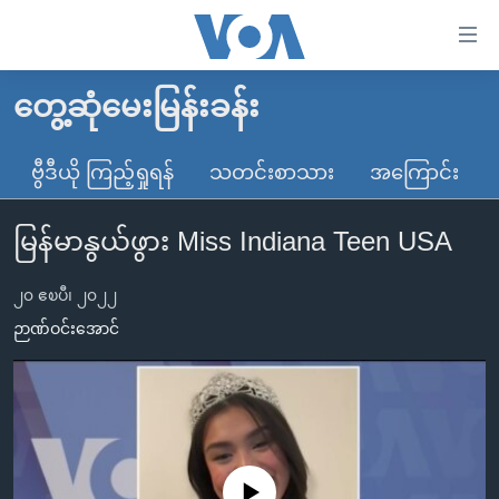
သုံး
ရ
လွယ်ကူ
တွေ့ဆုံမေးမြန်းခန်း
မူလစာမျက်နှာ
စေ
မြန်မာ
ဗွီဒီယို ကြည့်ရှုရန်
သတင်းစာသား
အကြောင်း
သည့်
ကမ္ဘာ့သတင်းများ
Link
မြန်မာနွယ်ဖွား Miss Indiana Teen USA
ဗွီဒီယို
နိုင်ငံတကာ
များ
သတင်းလွတ်လပ်ခွင့်
အမေရိကန်
ပင်မ
၂၀ ဧၿပီ၊ ၂၀၂၂
ရပ်ဝန်းတခု လမ်းတခု အလွန်
တရုတ်
အကြောင်းအရာ
ဉာဏ်ဝင်းအောင်
သို့
အင်္ဂလိပ်စာလေ့လာမယ်
အစ္စရေး-ပါလက်စတိုင်း
ကျော်
အပတ်စဉ်ကဏ္ဍများ
အမေရိကန်သုံးအီဒီယံ
ကြည့်
ရေဒီယိုနှင့်ရုပ်သံ အချက်အလက်များ
မကြေးမုံရဲ့ အင်္ဂလိပ်စာ
ရေဒီယို
ရန်
ပင်မ
ရေဒီယို/တီဗွီအစီအစဉ်
ရုပ်ရှင်ထဲက အင်္ဂလိပ်စာ
တီဗွီ
No media source currently available