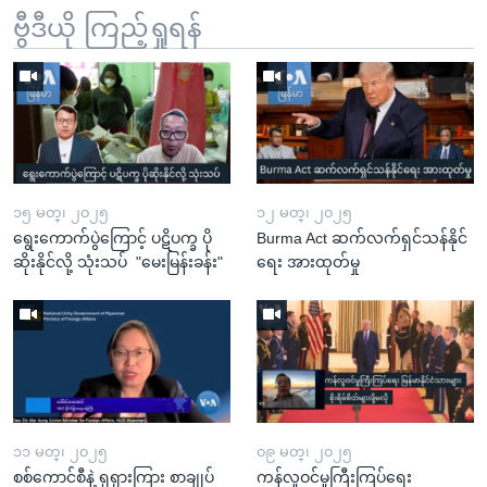
ဗွီဒီယို ကြည့်ရှုရန်
၁၅ မတ္၊ ၂၀၂၅
၁၂ မတ္၊ ၂၀၂၅
ရွေးကောက်ပွဲကြောင့် ပဋိပက္ခ ပို
Burma Act ဆက်လက်ရှင်သန်နိုင်
ဆိုးနိုင်လို့ သုံးသပ် "မေးမြန်းခန်း"
ရေး အားထုတ်မှု
၁၁ မတ္၊ ၂၀၂၅
၀၉ မတ္၊ ၂၀၂၅
စစ်ကောင်စီနဲ့ ရုရှားကြား စာချုပ်
ကန်လူဝင်မှုကြီးကြပ်ရေး