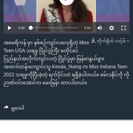
အ
သုတပဒေသာ အင်္ဂလိပ်စာ
ညွန်း
Learning English
စာမျက်နှာ
သို့
ဗွီအိုအေ လူမှုကွန်ယက်များ
0:00
5:54
ကျော်
တိုက်ရိုက် လင့်ခ်
ကြည့်
အမေရိကန် မှာ နှစ်စဉ်ကျင်းပလေ့ရှိတဲ့ Miss
ရန်
Teen USA သရဖူ ပြိုင်ပွဲကြီး မတိုင်ခင်
ဘာသာစကားများ
ရှာဖွေ
ပြည်နယ်အလိုက်ကျင်းပတဲ့ ပြိုင်ပွဲမှာ မြန်မာနွယ်ဖွား
ရန်
အထက်တန်းကျောင်းသူ Kenda_Naing က Miss Indiana Teen
နေရာ
2022 သရဖူကိုပြီးခဲ့တဲ့ ရက်ပိုင်းထဲ ရရှိခဲ့ပါတယ်။ ခမ်းဒနိုင်ကို ကို
သို့
ဉာဏ်ဝင်းအောင်က မေးမြန်း ထားပါတယ်။
ကျော်
ရန်
မျှဝေပါ