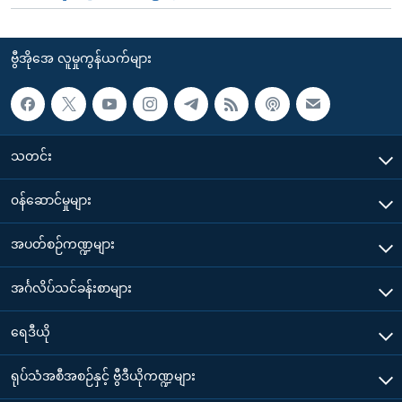
ဗွီအိုအေ လူမှုကွန်ယက်များ
သတင်း
၀န်ဆောင်မှုများ
အပတ်စဉ်ကဏ္ဍများ
အင်္ဂလိပ်သင်ခန်းစာများ
ရေဒီယို
ရုပ်သံအစီအစဉ်နှင့် ဗွီဒီယိုကဏ္ဍများ