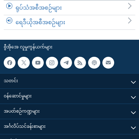
ရုပ်သံအစီအစဉ်များ
ရေဒီယိုအစီအစဉ်များ
ဗွီအိုအေ လူမှုကွန်ယက်များ
သတင်း
၀န်ဆောင်မှုများ
အပတ်စဉ်ကဏ္ဍများ
အင်္ဂလိပ်သင်ခန်းစာများ