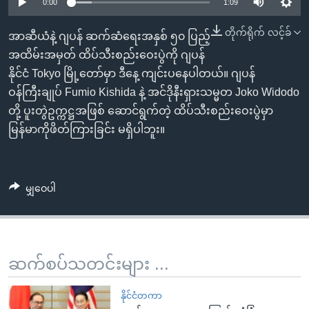
အ
0:00
1:09
သုတပဒေသာ အင်္ဂလိပ်စာ
ညွန်း
Learning English
တိုက်ရိုက် လင့်ခ်
အာဆီယံနဲ့ ဂျပန် ဆက်ဆံရေးအနှစ် ၅၀ ပြည့်
စာမျက်နှာ
အထိမ်းအမှတ် ထိပ်သီးစည်းဝေးပွဲကို ဂျပန်
သို့
ဗွီအိုအေ လူမှုကွန်ယက်များ
နိုင်ငံ Tokyo မြို့တော်မှာ ဒီနေ့ ကျင်းပနေပါတယ်။ ဂျပန်
ကျော်
ဝန်ကြီးချုပ် Fumio Kishida နဲ့ အင်ဒိုနီးရှားသမ္မတ Joko Widodo
ကြည့်
တို့ ပူးတွဲဥက္ကဋ္ဌအဖြစ် ဆောင်ရွက်တဲ့ ထိပ်သီးစည်းဝေးပွဲမှာ
ရန်
ဘာသာစကားများ
မြန်မာကိုဖိတ်ကြားခြင်း မရှိပါဘူး။
ရှာဖွေ
ရန်
နေရာ
မျှဝေပါ
သို့
ကျော်
ရန်
ဆက်စပ်သတင်းများ ...
နိုင်ငံတကာ