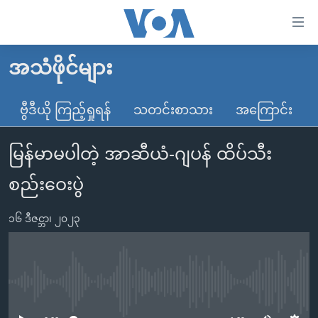
သုံး
ရ
လွယ်ကူ
အသံဖိုင်များ
မူလစာမျက်နှာ
စေ
မြန်မာ
ဗွီဒီယို ကြည့်ရှုရန်
သတင်းစာသား
အကြောင်း
သည့်
ကမ္ဘာ့သတင်းများ
Link
မြန်မာမပါတဲ့ အာဆီယံ-ဂျပန် ထိပ်သီး
ဗွီဒီယို
နိုင်ငံတကာ
များ
သတင်းလွတ်လပ်ခွင့်
အမေရိကန်
စည်းဝေးပွဲ
ပင်မ
ရပ်ဝန်းတခု လမ်းတခု အလွန်
တရုတ်
အကြောင်းအရာ
၁၆ ဒီဇင္ဘာ၊ ၂၀၂၃
သို့
အင်္ဂလိပ်စာလေ့လာမယ်
အစ္စရေး-ပါလက်စတိုင်း
ကျော်
အပတ်စဉ်ကဏ္ဍများ
အမေရိကန်သုံးအီဒီယံ
ကြည့်
ရေဒီယိုနှင့်ရုပ်သံ အချက်အလက်များ
မကြေးမုံရဲ့ အင်္ဂလိပ်စာ
ရေဒီယို
ရန်
No media source currently available
ပင်မ
ရေဒီယို/တီဗွီအစီအစဉ်
ရုပ်ရှင်ထဲက အင်္ဂလိပ်စာ
တီဗွီ