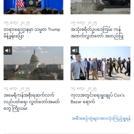
၁၅ မတ္၊ ၂၀၂၅
၁၅ မတ္၊ ၂၀၂၅
တရားရေးဌာနမှာ သမ္မတ Trump
အသုံးစရိတ်ဥပဒေကြမ်း ကန်
မိန့်ခွန်းပြော
အထက်လွှတ်တော် အတည်ပြု
၁၄ မတ္၊ ၂၀၂၅
၁၄ မတ္၊ ၂၀၂၅
အမေရိကန်အစိုးရဆက်လက်
ကုလအတွင်းရေးမှူးချုပ် Cox's
လည်ပတ်ရေး လွှတ်တော်အမတ်
Bazar ရောက်
တွေ ကြိုးပမ်း
အစီအစဉ်တွဲများအားလုံးကြည့်ရှုရန်