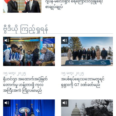
ဂျပန်-မလေးရှား ရေကြောင်းလုံခြုံရေး
စာချုပ်ချုပ်
ဗွီဒီယို ကြည့်ရှုရန်
၁၅ မတ္၊ ၂၀၂၅
၁၅ မတ္၊ ၂၀၂၅
ရိုဟင်ဂျာ အထောက်အပံ့ဖြတ်
အပစ်ရပ်ရေးသဘောမတူရင်
တောက်မှု ဟန့်တားဖို့ ကုလ
ရုရှားကို G7 ဒဏ်ခတ်မည်
အကြီးအကဲ ကြိုးပမ်းမည်