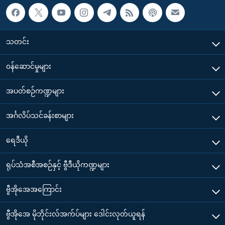
သတင်း
၀န်ဆောင်မှုများ
အပတ်စဉ်ကဏ္ဍများ
အင်္ဂလိပ်သင်ခန်းစာများ
ရေဒီယို
ရုပ်သံအစီအစဉ်နှင့် ဗွီဒီယိုကဏ္ဍများ
ဗွီအိုအေအကြောင်း
ဗွီအိုအေ မိုဘိုင်းလ်အက်ပ်များ ဒေါင်းလုတ်ယူရန်