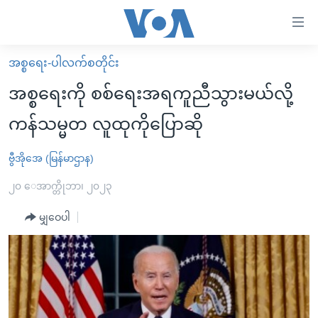
သုံး
ရ
လွယ်ကူ
အစ္စရေး-ပါလက်စတိုင်း
မူလစာမျက်နှာ
စေ
အစ္စရေးကို စစ်ရေးအရကူညီသွားမယ်လို့
မြန်မာ
သည့်
ကန်သမ္မတ လူထုကိုပြောဆို
ကမ္ဘာ့သတင်းများ
Link
ဗွီဒီယို
နိုင်ငံတကာ
ဗွီအိုအေ (မြန်မာဌာန)
များ
သတင်းလွတ်လပ်ခွင့်
အမေရိကန်
၂၀ ေအာက္တိုဘာ၊ ၂၀၂၃
ပင်မ
ရပ်ဝန်းတခု လမ်းတခု အလွန်
တရုတ်
အကြောင်းအရာ
မျှဝေပါ
သို့
အင်္ဂလိပ်စာလေ့လာမယ်
အစ္စရေး-ပါလက်စတိုင်း
ကျော်
အပတ်စဉ်ကဏ္ဍများ
အမေရိကန်သုံးအီဒီယံ
ကြည့်
ရေဒီယိုနှင့်ရုပ်သံ အချက်အလက်များ
မကြေးမုံရဲ့ အင်္ဂလိပ်စာ
ရေဒီယို
ရန်
ပင်မ
ရေဒီယို/တီဗွီအစီအစဉ်
ရုပ်ရှင်ထဲက အင်္ဂလိပ်စာ
တီဗွီ