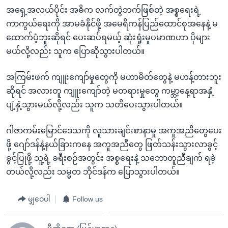
အရှေ့အလယ်ပိုင်း အဓိက လက်တွဲဘက်ဖြစ်တဲ့ အစ္စရေးရဲ့
ကာကွယ်ရေးကို အာမခံနိုင်ဖို့ အမေရိကန်ပြည်ထောင်စုအနေနဲ့ မ
ထောက်ပံ့ဘူးဆိုရင် ပေးဆပ်ရမယ့် ဆုံးရှုံးမှုပမာဏဟာ ပိုများ
မယ်လို့လည်း သူက ပြောဆိုသွားပါတယ်။
အကြမ်းဖက် ကျူးကျော်မှုတွေကို မဟာမိတ်တွေနဲ့ မဟန့်တားဘူး
ဆိုရင် အလားတူ ကျူးကျော်တဲ့ မတရားမှုတွေ ကမ္ဘာ့နေ့ရာအနှံ့
ပျံ့နှံ့သွားမယ်လို့လည်း သူက သတိပေးသွားပါတယ်။
ဂါဇာကမ်းမြောင်ဒေသကို လူသားချင်းစာနာမှု အကူအညီတွေပေး
ဖို့ ဂျော်ဒန်နဲ့နယ်ခြားကနေ အကူအညီတွေ ဖြတ်သန်းသွားလာခွင့်
ခွင့်ပြုဖို့ သူ့ရဲ့ ခရီးစဉ်အတွင်း အစ္စရေးနဲ့ သဘောတူညီချက် ရခဲ့
တယ်လို့လည်း သမ္မတ ဘိုင်ဒန်က ပြောသွားပါတယ်။
မျှဝေပါ
Follow us