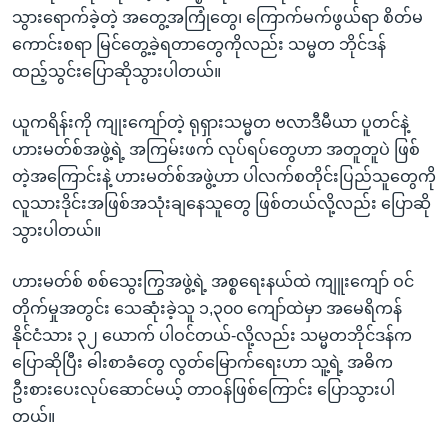
သွားရောက်ခဲ့တဲ့ အတွေ့အကြုံတွေ၊ ကြောက်မက်ဖွယ်ရာ စိတ်မ
ကောင်းစရာ မြင်တွေ့ခဲ့ရတာတွေကိုလည်း သမ္မတ ဘိုင်ဒန်
ထည့်သွင်းပြောဆိုသွားပါတယ်။
ယူကရိန်းကို ကျုးကျော်တဲ့ ရုရှားသမ္မတ ဗလာဒီမီယာ ပူတင်နဲ့
ဟားမတ်စ်အဖွဲ့ရဲ့ အကြမ်းဖက် လုပ်ရပ်တွေဟာ အတူတူပဲ ဖြစ်
တဲ့အကြောင်းနဲ့ ဟားမတ်စ်အဖွဲ့ဟာ ပါလက်စတိုင်းပြည်သူတွေကို
လူသားဒိုင်းအဖြစ်အသုံးချနေသူတွေ ဖြစ်တယ်လို့လည်း ပြောဆို
သွားပါတယ်။
ဟားမတ်စ် စစ်သွေးကြွအဖွဲ့ရဲ့ အစ္စရေးနယ်ထဲ ကျူးကျော် ဝင်
တိုက်မှုအတွင်း သေဆုံးခဲ့သူ ၁,၃၀၀ ကျော်ထဲမှာ အမေရိကန်
နိုင်ငံသား ၃၂ ယောက် ပါဝင်တယ်-လို့လည်း သမ္မတဘိုင်ဒန်က
ပြောဆိုပြီး ဓါးစာခံတွေ လွတ်မြောက်ရေးဟာ သူ့ရဲ့ အဓိက
ဦးစားပေးလုပ်ဆောင်မယ့် တာဝန်ဖြစ်ကြောင်း ပြောသွားပါ
တယ်။