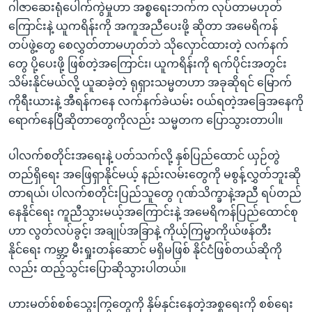
ဂါဇာဆေးရုံပေါက်ကွဲမှုဟာ အစ္စရေးဘက်က လုပ်တာမဟုတ်
ကြောင်းနဲ့ ယူကရိန်းကို အကူအညီပေးဖို့ ဆိုတာ အမေရိကန်
တပ်ဖွဲ့တွေ စေလွှတ်တာမဟုတ်ဘဲ သိုလှောင်ထားတဲ့ လက်နက်
တွေ ပို့ပေးဖို့ ဖြစ်တဲ့အကြောင်း၊ ယူကရိန်းကို ရက်ပိုင်းအတွင်း
သိမ်းနိုင်မယ်လို့ ယူဆခဲ့တဲ့ ရုရှားသမ္မတဟာ အခုဆိုရင် မြောက်
ကိုရီးယားနဲ့ အီရန်ကနေ လက်နက်ခဲယမ်း ဝယ်ရတဲ့အခြေအနေကို
ရောက်နေပြီဆိုတာတွေကိုလည်း သမ္မတက ပြောသွားတာပါ။
ပါလက်စတိုင်းအရေးနဲ့ ပတ်သက်လို့ နှစ်ပြည်ထောင် ယှဉ်တွဲ
တည်ရှိရေး အဖြေရှာနိုင်မယ့် နည်းလမ်းတွေကို မစွန့်လွှတ်ဘူးဆို
တာရယ်၊ ပါလက်စတိုင်းပြည်သူတွေ ဂုဏ်သိက္ခာနဲ့အညီ ရပ်တည်
နေနိုင်ရေး ကူညီသွားမယ့်အကြောင်းနဲ့ အမေရိကန်ပြည်ထောင်စု
ဟာ လွတ်လပ်ခွင့်၊ အချုပ်အခြာနဲ့ ကိုယ့်ကြမ္မာကိုယ်ဖန်တီး
နိုင်‌ရေး ကမ္ဘာ့ မီးရှုးတန်ဆောင် မရှိမဖြစ် နိုင်ငံဖြစ်တယ်ဆိုကို
လည်း ထည့်သွင်းပြောဆိုသွားပါတယ်။
ဟားမတ်စ်စစ်သွေးကြွတွေကို နှိမ်နှင်းနေတဲ့အစ္စရေးကို စစ်ရေး