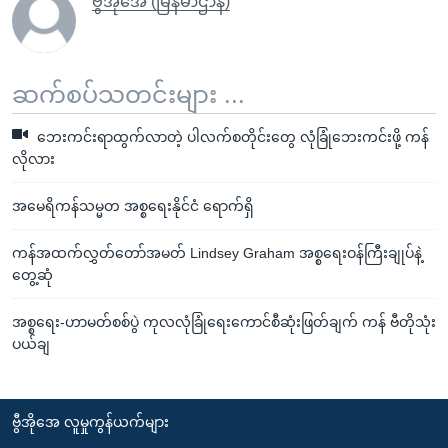
ဗွီအိုအေ (မြန်မာဌာန)
ဆက်စပ်သတင်းများ ...
ဘေးကင်းရာထွက်လာတဲ့ ပါလက်စတိုင်းတွေ လုံခြုံဘေးကင်းဖို့ ကန်
လိုလား
အမေရိကန်သမ္မတ အစ္စရေးနိုင်ငံ ရောက်ရှိ
ကန်အထက်လွှတ်တော်အမတ် Lindsey Graham အစ္စရေးဝန်ကြီးချုပ်နဲ့
တွေ့ဆုံ
အစ္စရေး-ဟာမတ်စစ်ပွဲ ကုလလုံခြုံရေးကောင်စီဆုံးဖြတ်ချက် ကန် ဗီတိုသုံး
ပယ်ချ
ဗွီအိုအေ လူမှုကွန်ယက်များ