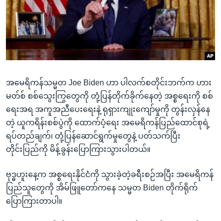
အ
သုတပဒေသာ အင်္ဂလိပ်စာ
ညွန်း
Learning English
စာမျက်နှာ
သို့
ဗွီအိုအေ လူမှုကွန်ယက်များ
ကျော်
ကြည့်
အမေရိကန်သမ္မတ Joe Biden ဟာ ပါလက်စတိုင်းဘက်က ဟား
ရန်
ဘာသာစကားများ
မတ်စ် စစ်သွေးကြွတွေကို တုံ့ပြန်တိုက်ခိုက်နေတဲ့ အစ္စရေးကို စစ်
ရှာဖွေ
ရေးအရ အကူအညီပေးရေးနဲ့ ရုရှားကျုးကျော်မှုကို တွန်းလှန်နေ
ရန်
တဲ့ ယူကရိန်းစစ်ပွဲကို ထောက်ပံ့ရေး အမေရိကန်ပြည်ထောင်စုရဲ့
နေရာ
ရပ်တည်ချက်၊ တုံ့ပြန်ဆောင်ရွက်မှုတွေနဲ့ ပတ်သက်ပြီး
သို့
တိုင်းပြည်ကို မိန့်ခွန်းပြောကြားသွားပါတယ်။
ကျော်
ရန်
ဗုဒ္ဓဟူးနေ့က အစ္စရေးနိုင်ငံကို သွားခဲ့တဲ့ခရီးစဉ်အပြီး အမေရိကန်
ပြည်သူတွေကို အိမ်ဖြူတော်ကနေ သမ္မတ Biden တိုက်ရိုက်
ပြောကြားတာပါ။