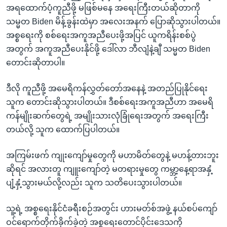
အရထောက်ပံ့ကူညီဖို့ မဖြစ်မနေ အရေးကြီးတယ်ဆိုတာကို
သမ္မတ Biden မိန့်ခွန်းထဲမှာ အလေးအနက် ပြောဆိုသွားပါတယ်။
အစ္စရေးကို စစ်ရေးအကူအညီပေးဖို့အပြင် ယူကရိန်းစစ်ပွဲ
အတွက် အကူအညီပေးနိုင်ဖို့ ဒေါ်လာ ဘီလျံနဲ့ချီ သမ္မတ Biden
တောင်းဆိုတာပါ။
ဒီလို ကူညီဖို့ အမေရိကန်လွှတ်တော်အနေနဲ့ အတည်ပြုနိုင်ရေး
သူက တောင်းဆိုသွားပါတယ်။ ဒီစစ်ရေးအကူအညီဟာ အမေရိ
ကန်မျိုးဆက်တွေရဲ့ အမျိုးသားလုံခြုံရေးအတွက် အရေးကြီး
တယ်လို့ သူက ထောက်ပြပါတယ်။
အကြမ်းဖက် ကျုးကျော်မှုတွေကို မဟာမိတ်တွေနဲ့ မဟန့်တားဘူး
ဆိုရင် အလားတူ ကျူးကျော်တဲ့ မတရားမှုတွေ ကမ္ဘာ့နေ့ရာအနှံ့
ပျံ့နှံ့သွားမယ်လို့လည်း သူက သတိပေးသွားပါတယ်။
သူ့ရဲ့ အစ္စရေးနိုင်ငံခရီးစဉ်အတွင်း ဟားမတ်စ်အဖွဲ့ နယ်စပ်ကျော်
ဝင်ရောက်တိုက်ခိုက်ခဲ့တဲ့ အစ္စရေးတောင်ပိုင်းဒေသကို