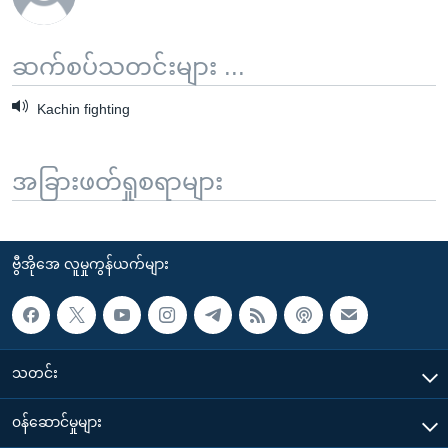
ဆက်စပ်သတင်းများ ...
Kachin fighting
အခြားဖတ်ရှုစရာများ
ဗွီအိုအေ လူမှုကွန်ယက်များ
သတင်း
၀န်ဆောင်မှုများ