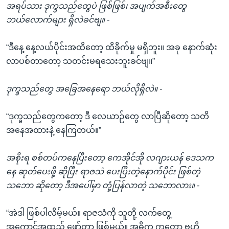
အရပ်သား ဒုက္ခသည်တွေပဲ ဖြစ်ဖြစ်၊ အပျက်အစီးတွေ
ဘယ်လောက်များ ရှိလဲခင်ဗျ။ -
“ဒီနေ့ နေ့လယ်ပိုင်းအထိတော့ ထိခိုက်မှု မရှိဘူး။ အခု နောက်ဆုံး
လာပစ်တာတော့ သတင်းမရသေးဘူးခင်ဗျ။”
ဒုက္ခသည်တွေ အခြေအနေရော ဘယ်လိုရှိလဲ။ -
“ဒုက္ခသည်တွေကတော့ ဒီ လေယာဉ်တွေ လာပြီဆိုတော့ သတိ
အနေအထားနဲ့ နေကြတယ်။”
အစိုးရ စစ်တပ်ကနေပြီးတော့ ကေအိုင်အို လဂျားယန် ဒေသက
နေ ဆုတ်ပေးဖို့ ဆိုပြီး ရာဇသံ ပေးပြီးတဲ့နောက်ပိုင်း ဖြစ်တဲ့
သဘော ဆိုတော့ ဒီအပေါ်မှာ တုံ့ပြန်လာတဲ့ သဘောလား။ -
“အဲဒါ ဖြစ်ပါလိမ့်မယ်။ ရာဇသံကို သူတို့ လက်တွေ့
အကောင်အထည် ဖော်တာ ဖြစ်မယ်။ အဓိက ကတော့ ဗဟို