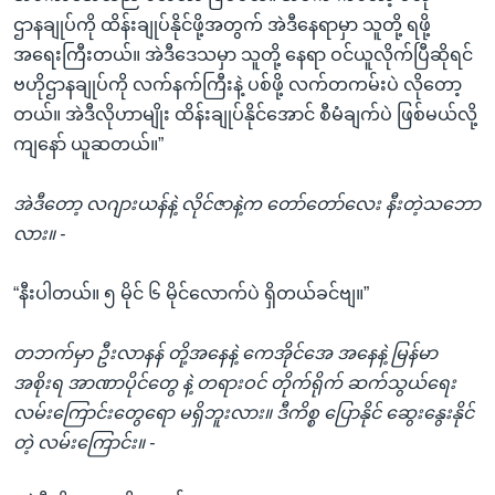
ဌာနချုပ်ကို ထိန်းချုပ်နိုင်ဖို့အတွက် အဲဒီနေရာမှာ သူတို့ ရဖို့
အရေးကြီးတယ်။ အဲဒီဒေသမှာ သူတို့ နေရာ ဝင်ယူလိုက်ပြီဆိုရင်
ဗဟိုဌာနချုပ်ကို လက်နက်ကြီးနဲ့ ပစ်ဖို့ လက်တကမ်းပဲ လိုတော့
တယ်။ အဲဒီလိုဟာမျိုး ထိန်းချုပ်နိုင်အောင် စီမံချက်ပဲ ဖြစ်မယ်လို့
ကျနော် ယူဆတယ်။”
အဲဒီတော့ လဂျားယန်နဲ့ လိုင်ဇာနဲ့က တော်တော်လေး နီးတဲ့သဘော
လား။ -
“နီးပါတယ်။ ၅ မိုင် ၆ မိုင်လောက်ပဲ ရှိတယ်ခင်ဗျ။”
တဘက်မှာ ဦးလာနန် တို့အနေနဲ့ ကေအိုင်အေ အနေနဲ့ မြန်မာ
အစိုးရ အာဏာပိုင်တွေ နဲ့ တရားဝင် တိုက်ရိုက် ဆက်သွယ်ရေး
လမ်းကြောင်းတွေရော မရှိဘူးလား။ ဒီကိစ္စ ပြောနိုင် ဆွေးနွေးနိုင်
တဲ့ လမ်းကြောင်း။ -