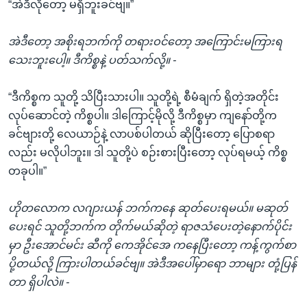
“အဲဒီလိုတော့ မရှိဘူးခင်ဗျ။”
အဲဒီတော့ အစိုးရဘက်ကို တရားဝင်တော့ အကြောင်းမကြားရ
သေးဘူးပေါ့။ ဒီကိစ္စနဲ့ ပတ်သက်လို့။ -
“ဒီကိစ္စက သူတို့ သိပြီးသားပါ။ သူတို့ရဲ့ စီမံချက် ရှိတဲ့အတိုင်း
လုပ်ဆောင်တဲ့ ကိစ္စပါ။ ဒါကြောင့်မိုလို့ ဒီကိစ္စမှာ ကျနော်တို့က
ခင်ဗျားတို့ လေယာဉ်နဲ့ လာပစ်ပါတယ် ဆိုပြီးတော့ ပြောစရာ
လည်း မလိုပါဘူး။ ဒါ သူတို့ပဲ စဉ်းစားပြီးတော့ လုပ်ရမယ့် ကိစ္စ
တခုပါ။”
ဟိုတလောက လဂျားယန် ဘက်ကနေ ဆုတ်ပေးရမယ်။ မဆုတ်
ပေးရင် သူတို့ဘက်က တိုက်မယ်ဆိုတဲ့ ရာဇသံပေးတဲ့နောက်ပိုင်း
မှာ ဦးအောင်မင်း ဆီကို ကေအိုင်အေ ကနေပြီးတော့ ကန့်ကွက်စာ
ပို့တယ်လို့ ကြားပါတယ်ခင်ဗျ။ အဲဒီအပေါ်မှာရော ဘာများ တုံ့ပြန်
တာ ရှိပါလဲ။ -