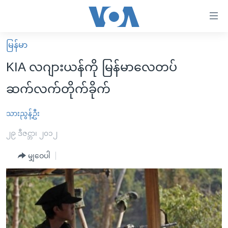
သုံး
ရ
လွယ်ကူ
မြန်မာ
မူလစာမျက်နှာ
စေ
KIA လဂျားယန်ကို မြန်မာလေတပ်
မြန်မာ
သည့်
ဆက်လက်တိုက်ခိုက်
ကမ္ဘာ့သတင်းများ
Link
ဗွီဒီယို
နိုင်ငံတကာ
သားညွန့်ဦး
များ
သတင်းလွတ်လပ်ခွင့်
အမေရိကန်
၂၉ ဒီဇင္ဘာ၊ ၂၀၁၂
ပင်မ
ရပ်ဝန်းတခု လမ်းတခု အလွန်
တရုတ်
အကြောင်းအရာ
မျှဝေပါ
သို့
အင်္ဂလိပ်စာလေ့လာမယ်
အစ္စရေး-ပါလက်စတိုင်း
ကျော်
အပတ်စဉ်ကဏ္ဍများ
အမေရိကန်သုံးအီဒီယံ
ကြည့်
ရေဒီယိုနှင့်ရုပ်သံ အချက်အလက်များ
မကြေးမုံရဲ့ အင်္ဂလိပ်စာ
ရေဒီယို
ရန်
ပင်မ
ရေဒီယို/တီဗွီအစီအစဉ်
ရုပ်ရှင်ထဲက အင်္ဂလိပ်စာ
တီဗွီ