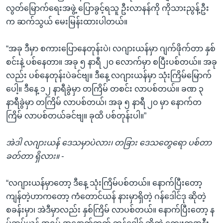
လွတ်မြောက်ရေးအဖွဲ့ ပြောခွင့်ရသူ ဦးလာနန်ကို ကိုသားညွန့်ဦး
က ဆက်သွယ် မေးမြန်းထားပါတယ်။
“အခု ဒီမှာ စကားပြောနေတုန်းပဲ၊ လဂျားယန်မှာ ဂျက်ဖိုက်တာ နှစ်
စင်းနဲ့ ပစ်နေတာ။ အခု ၅ နာရီ ၂၀ လောက်မှာ စပြီးပစ်တယ်။ အခု
လည်း ပစ်နေတုန်းပဲခင်ဗျ။ ဒီနေ့ လဂျားယန်မှာ သုံးကြိမ်မြောက်
ပေါ့။ ဒီနေ့ ၁၂ နာရီခွဲမှာ တကြိမ် တစင်း လာပစ်တယ်။ ခဏ ၃
နာရီခွဲမှာ တကြိမ် လာပစ်တယ်၊ အခု ၅ နာရီ ၂၀ မှာ နောက်တ
ကြိမ် လာပစ်တယ်ခင်ဗျ။ ခုထိ ပစ်တုန်းပါ။”
အဲဒါ လဂျားယန် ဒေသမှာပဲလား၊ တခြား ဒေသတွေရော ပစ်တာ
ခတ်တာ ရှိလား။ -
“လဂျားယန်မှာတော့ ဒီနေ့ သုံးကြိမ်ပစ်တယ်။ နောက်ပြီးတော့
ကျန်တဲ့ဟာကတော့ ကံတောင်ယန် နားမှာရှိတဲ့ ဂန်ဒေါင်ဒု ဆိုတဲ့
စခန်းမှာ၊ အဲဒီမှာလည်း နှစ်ကြိမ် လာပစ်တယ်။ နောက်ပြီးတော့ န