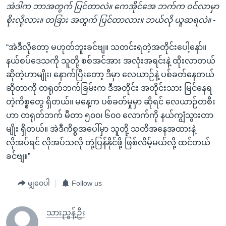
အဲဒါက ဘာအတွက် ပြင်တာလဲ။ ကေအိုင်အေ ဘက်က ဝင်လာမှာ
စိုးလို့လား။ တခြား အတွက် ပြင်တာလား။ ဘယ်လို ယူဆရလဲ။ -
“အဲဒီလိုတော့ မဟုတ်ဘူးခင်ဗျ။ သတင်းရတဲ့အတိုင်းပေါ့နော်။
နယ်စပ်ဒေသကို သူတို့ စစ်အင်အား အလုံးအရင်းနဲ့ ထိုးလာတယ်
ဆိုတဲ့ဟာမျိုး၊ နောက်ပြီးတော့ ဒီမှာ လေယာဉ်နဲ့ ပစ်ခတ်နေတယ်
ဆိုတာကို တရုတ်ဘက်ခြမ်းက ဒီအတိုင်း အတိုင်းသား မြင်နေရ
တဲ့ကိစ္စတွေ ရှိတယ်။ မနေ့က ပစ်ခတ်မှုမှာ ဆိုရင် လေယာဉ်တစီး
ဟာ တရုတ်ဘက် မီတာ ၅၀၀၊ ၆၀၀ လောက်ကို နယ်ကျွံသွားတာ
မျိုး ရှိတယ်။ အဲဒီကိစ္စအပေါ်မှာ သူတို့ သတိအနေအထားနဲ့
လိုအပ်ရင် လိုအပ်သလို တုံ့ပြန်နိုင်ဖို့ ဖြစ်လိမ့်မယ်လို့ ထင်တယ်
ခင်ဗျ။”
မျှဝေပါ
Follow us
သားညွန့်ဦး