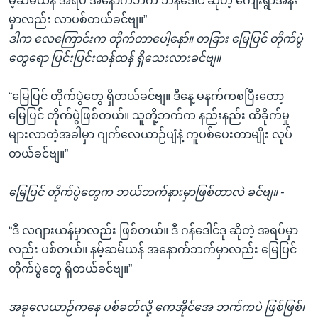
မ့်ဆမ်ယန် အရပ် အနောက်ဘက် ဘန်ဒေါင် ဆိုတဲ့ ကျေးရွာအနီး
မှာလည်း လာပစ်တယ်ခင်ဗျ။”
ဒါက လေကြောင်းက တိုက်တာပေါ့နော်။ တခြား မြေပြင် တိုက်ပွဲ
တွေရော ပြင်းပြင်းထန်ထန် ရှိသေးလားခင်ဗျ။
“မြေပြင် တိုက်ပွဲတွေ ရှိတယ်ခင်ဗျ။ ဒီနေ့ မနက်ကစပြီးတော့
မြေပြင် တိုက်ပွဲဖြစ်တယ်။ သူတို့ဘက်က နည်းနည်း ထိခိုက်မှု
များလာတဲ့အခါမှာ ဂျက်လေယာဉ်ပျံနဲ့ ကူပစ်ပေးတာမျိုး လုပ်
တယ်ခင်ဗျ။”
မြေပြင် တိုက်ပွဲတွေက ဘယ်ဘက်နားမှာဖြစ်တာလဲ ခင်ဗျ။ -
“ဒီ လဂျားယန်မှာလည်း ဖြစ်တယ်။ ဒီ ဂန်ဒေါင်ဒု ဆိုတဲ့ အရပ်မှာ
လည်း ပစ်တယ်။ နမ့်ဆမ်ယန် အနောက်ဘက်မှာလည်း မြေပြင်
တိုက်ပွဲတွေ ရှိတယ်ခင်ဗျ။”
အခုလေယာဉ်ကနေ ပစ်ခတ်လို့ ကေအိုင်အေ ဘက်ကပဲ ဖြစ်ဖြစ်၊