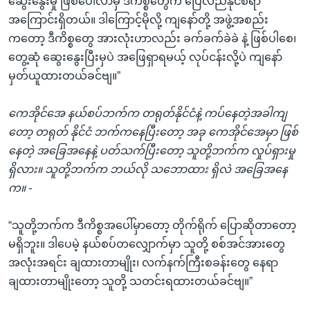
ဆွေးနွေးမှု ဖြစ်ပေါ်လာမှ ဒီကိစ္စတွေက ပြေလည်နိုင်စရာ
အကြောင်းရှိတယ်။ ဒါကြောင့်မိုလို့ ကျနော်တို့ အဖွဲ့အစည်း
ကတော့ ဒီကိစ္စတွေ အားလုံးဟာလည်း ခက်ခက်ခဲခဲ နဲ့ ဖြစ်ပါစေ၊
တွေ့ဆုံ ဆွေးနွေးပြီးမှပဲ အဖြေရှာရမယ့် လုပ်ငန်းလို့ပဲ ကျနော်
မှတ်ယူထားတယ်ခင်ဗျ။”
ကေအိုင်အေ နယ်စပ်ဘက်က တရုတ်နိုင်ငံနဲ့ ကပ်နေတဲ့အခါကျ
တော့ တရုတ် နိုင်ငံ ဘက်ကနေပြီးတော့ အခု ကေအိုင်အေမှာ ဖြစ်
နေတဲ့ အခြေအနေနဲ့ ပတ်သက်ပြီးတော့ သူတို့ဘက်က လှုပ်ရှားမှု
ရှိလား။ သူတို့ဘက်က ဘယ်လို သဘောထား ရှိလဲ အခြေအနေ
က။ -
“သူတို့ဘက်က ဒီကိစ္စအပေါ်မှာတော့ တိုက်ရိုက် ပြောဆိုတာတော့
မရှိဘူး။ ဒါပေမဲ့ နယ်စပ်တလျှောက်မှာ သူတို့ စစ်အင်အားတွေ
အလုံးအရင်း ချထားတာမျိုး၊ လက်နက်ကြီးစခန်းတွေ နေရာ
ချထားတာမျိုးတော့ သူတို့ သတင်းရထားတယ်ခင်ဗျ။”