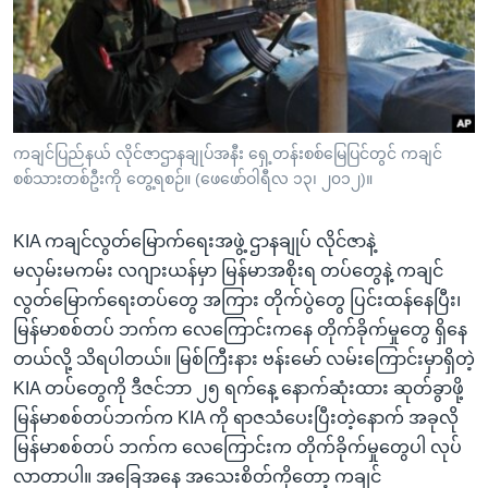
အ
သုတပဒေသာ အင်္ဂလိပ်စာ
ညွန်း
Learning English
စာမျက်နှာ
သို့
ဗွီအိုအေ လူမှုကွန်ယက်များ
ကျော်
ကြည့်
ကချင်ပြည်နယ် လိုင်ဇာဌာနချုပ်အနီး ရှေ့တန်းစစ်မြေပြင်တွင် ကချင်
စစ်သားတစ်ဦးကို တွေ့ရစဉ်။ (ဖေဖော်ဝါရီလ ၁၃၊ ၂၀၁၂)။
ရန်
ဘာသာစကားများ
ရှာဖွေ
KIA ကချင်လွတ်မြောက်ရေးအဖွဲ့ ဌာနချုပ် လိုင်ဇာနဲ့
ရန်
မလှမ်းမကမ်း လဂျားယန်မှာ မြန်မာအစိုးရ တပ်တွေနဲ့ ကချင်
နေရာ
လွတ်မြောက်ရေးတပ်တွေ အကြား တိုက်ပွဲတွေ ပြင်းထန်နေပြီး၊
သို့
မြန်မာစစ်တပ် ဘက်က လေကြောင်းကနေ တိုက်ခိုက်မှုတွေ ရှိနေ
ကျော်
တယ်လို့ သိရပါတယ်။ မြစ်ကြီးနား ဗန်းမော် လမ်းကြောင်းမှာရှိတဲ့
ရန်
KIA တပ်တွေကို ဒီဇင်ဘာ ၂၅ ရက်နေ့ နောက်ဆုံးထား ဆုတ်ခွာဖို့
မြန်မာစစ်တပ်ဘက်က KIA ကို ရာဇသံပေးပြီးတဲ့နောက် အခုလို
မြန်မာစစ်တပ် ဘက်က လေကြောင်းက တိုက်ခိုက်မှုတွေပါ လုပ်
လာတာပါ။ အခြေအနေ အသေးစိတ်ကိုတော့ ကချင်