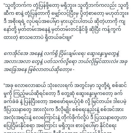
“သူတို့ဘက်က တုံ့ပြန်ဖို့တော့ မရှိဘူး။ သူတို့ဘက်ကလည်း သူတို့
ဆီက စာနဲ့ တုံ့ပြန်တာကို မျှော်လင့်ပြီးမှ ပို့တဲ့စာတော့ မဟုတ်ဘူး။
ဒီ အစိုးရရဲ့ လုပ်ရပ်အပေါ်မှာ မှားယွင်းပါတယ် ဆိုတဲ့ဟာကို ကျ
နော်တို့ မှတ်တမ်းအနေနဲ့ မှတ်တမ်းတင်နိုင်ဖို့ ဆိုပြီး ကန့်ကွက်
ထားတဲ့ စာသဘောပဲ ရှိတယ်ခင်ဗျ။”
ကေအိုင်အေ အနေနဲ့ လက်ရှိ ငြိမ်းချမ်းရေး ဆွေးနွေးမှုတွေနဲ့
အလားအလာ တွေနဲ့ ပတ်သက်လို့ရော ဘယ်လိုမြင်ထားလဲ။ အခု
အခြေအနေ ဖြစ်လာတယ်ဆိုတော့။ -
“အခု လောလောဆယ် သုံးလေးရက် အတွင်းမှာ သူတို့ရဲ့ စစ်ဆင်
မှုကို ကြည့်မယ်ဆိုရင်တော့ ဒီ တွေ့ဆုံ ဆွေးနွေးမှုကတော့ ခက်
ခက်ခဲခဲ နဲ့ ပြန်ပြီးတော့ အစဖော်ရမယ့်ပုံစံ လို့ မြင်တယ်။ ဒါပေမဲ့
ဒီပြဿနာတွေ အားလုံးက ဒီလိုမျိုး စစ်ရေးနည်းနဲ့ စစ်အင်အား
အလုံးအရင်းနဲ့ လေကြောင်းနဲ့ တိုက်ခိုက်လို့ပဲ ဒီ ပြဿနာတွေဟာ
ပြေငြိမ်းနိုင်စရာ အကြောင်း မရှိဘူး။ စားပွဲပေါ်မှာ နိုင်ငံရေး