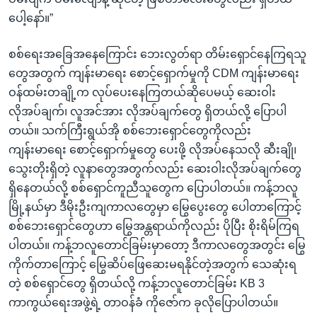
ပေါ့နော်။”
စစ်ရေးအခြေအနေကြောင်း ဘေးလွတ်ရာ တိမ်းရှောင်နေကြရသူ
တွေအတွက် ကျန်းမာရေး စောင့်ရှောက်မှုကို CDM ကျန်းမာရေး
ဝန်ထမ်းတချို့က လုပ်ပေးနေကြတယ်ဆိုပေမယ့် ဆေးဝါး
လိုအပ်ချက်၊ လူအင်အား လိုအပ်ချက်တွေ ရှိတယ်လို့ ပြောပါ
တယ်။ သက်ကြီးရွယ်အို စစ်ဘေးရှောင်တွေကိုလည်း
ကျန်းမာရေး စောင့်ရှောက်မှုတွေ ပေးဖို့ လိုအပ်နေသလို ဆီးချို၊
သွေးတိုးရှိတဲ့ လူနာတွေအတွက်လည်း ဆေးဝါးလိုအပ်ချက်တွေ
ရှိနေတယ်လို့ စစ်ရှောင်ကူညီသူတွေက ပြောပါတယ်။ ကန့်ဘလူ
မြို့နယ်မှာ ဒီမိုးဦးကျကာလတွေမှာ မြွေပွေးတွေ ပေါတာကြောင့်
စစ်ဘေးရှောင်တွေဟာ မြွေအန္တရာယ်ကိုလည်း ပိုပြီး စိုးရိမ်ကြရ
ပါတယ်။ ကန့်ဘလူတောင်ခြမ်းမှာတော့ ဒီကာလတွေအတွင်း မြွေ
ကိုက်တာကြောင့် မြွေဆိပ်ဖြေဆေးမရနိုင်တဲ့အတွက် သေဆုံးရ
တဲ့ စစ်ရှောင်တွေ ရှိတယ်လို့ ကန့်ဘလူတောင်ခြမ်း KB 3
ကာကွယ်ရေးအဖွဲ့ရဲ့ တာဝန်ခံ ကိုဇော်က ခုလိုပြောပါတယ်။