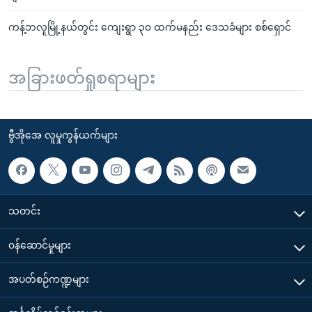
ကန့်ဘလူမြို့နယ်တွင်း ကျေးရွာ ၃၀ ထက်မနည်း ဒေသခံများ စစ်ရှောင်
အခြားဖတ်ရှုစရာများ
ဗွီအိုအေ လူမှုကွန်ယက်များ
သတင်း
၀န်ဆောင်မှုများ
အပတ်စဉ်ကဏ္ဍများ