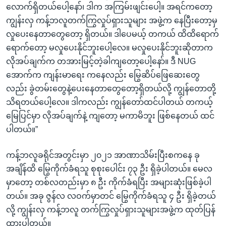
လောက်ရှိတယ်ပေါ့နော်၊ ဒါက အကြမ်းဖျင်းပေါ့။ အရင်ကတော့
ကျွန်းလှ ကန့်ဘလူတက်ကြွလှုပ်ရှားသူများ အဖွဲ့က နေပြီးတော့မှ
လှုပေးနေတာတွေတော့ ရှိတယ်။ ဒါပေမယ့် တကယ် ထိထိရောက်
ရောက်တော့ မလှုပေးနိုင်ဘူးပေါ့လေ။ မလှုပေးနိုင်ဘူးဆိုတာက
လိုအပ်ချက်က တအားမြင့်တဲ့ခါကျတော့ပေါ့နော်။ ဒီ NUG
အောက်က ကျန်းမာရေး ကနေလည်း မြွေဆိပ်ဖြေဆေးတွေ
လည်း ခွဲတမ်းတွေနဲ့ပေးနေတာတွေတော့ရှိတယ်လို့ ကျွန်တောတို့
သိရတယ်ပေါ့လေ။ ဒါကလည်း ကျွန်တော်ထင်ပါတယ် တကယ့်
မြေပြင်မှာ လိုအပ်ချက်နဲ့ ကျတော့ မကာမိဘူး ဖြစ်နေတယ် ထင်
ပါတယ်။”
ကန့်ဘလူခရိုင်အတွင်းမှာ ၂၀၂၁ အာဏာသိမ်းပြီးစကနေ ခု
အချိန်ထိ မြွေကိုက်ခံရသူ စုစုးပေါင်း ၇၃ ဦး ရှိခဲ့ပါတယ်။ မေလ
မှာတော့ တစ်လတည်းမှာ ၈ ဦး ကိုက်ခံရပြီး အများဆုံးဖြစ်ခဲ့ပါ
တယ်။ အခု ဇွန်လ လဝက်မှာတင် မြွေကိုက်ခံရသူ ၄ ဦး ရှိခဲ့တယ်
လို့ ကျွန်းလှ ကန့်ဘလူ တက်ကြွလှုပ်ရှားသူများအဖွဲ့က ထုတ်ပြန်
ထားပါတယ်။