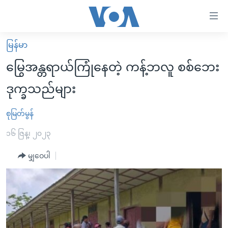
သုံး
ရ
လွယ်ကူ
မြန်မာ
မူလစာမျက်နှာ
စေ
မြွေအန္တရာယ်ကြုံနေတဲ့ ကန့်ဘလူ စစ်ဘေး
မြန်မာ
သည့်
ဒုက္ခသည်များ
ကမ္ဘာ့သတင်းများ
Link
ဗွီဒီယို
နိုင်ငံတကာ
စုမြတ်မွန်
များ
သတင်းလွတ်လပ်ခွင့်
အမေရိကန်
၁၆ ဇြန္၊ ၂၀၂၃
ပင်မ
ရပ်ဝန်းတခု လမ်းတခု အလွန်
တရုတ်
အကြောင်းအရာ
မျှဝေပါ
သို့
အင်္ဂလိပ်စာလေ့လာမယ်
အစ္စရေး-ပါလက်စတိုင်း
ကျော်
အပတ်စဉ်ကဏ္ဍများ
အမေရိကန်သုံးအီဒီယံ
ကြည့်
ရေဒီယိုနှင့်ရုပ်သံ အချက်အလက်များ
မကြေးမုံရဲ့ အင်္ဂလိပ်စာ
ရေဒီယို
ရန်
ပင်မ
ရေဒီယို/တီဗွီအစီအစဉ်
ရုပ်ရှင်ထဲက အင်္ဂလိပ်စာ
တီဗွီ