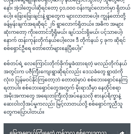
နော်၊ အဲ့ဒါတွေပါဆိုရင်တော့ ၄၀,၀၀၀ ဝန်းကျင်လောက်မှာ ရှိတယ်
ပေါ့။ ဖြေးဖြေးချင်းနဲ့ ရွာတွေက များလာတာပေါ့။ ကျွန်တော်တို့
ခန့်မှန်းချက်အရဆိုရင် ၂၆ ရွာလောက်ရှိတယ်။ အဓိက အများ
ဆုံးကတော့ ကိုးတောင်ဘို့ရှိမယ်၊ ချပ်သင်းရှိမယ်၊ ပင့်သာပေါ့၊
နောက် ထန်းကုန်းတိုက်နယ်ပေါ့လေ။ ဒီ တိုက်နယ် ၄ ခုက ဆိုရင်
စစ်ရှောင်ဦရေ တော်တော်များနေပြီပေါ့။”
စစ်တပ်ရဲ့ လေကြောင်းတိုက်ခိုက်မှုခံထားရတဲ့ မလည်တိုက်နယ်
အတွင်းက ပဇီကြီးကျေးရွာဆိုရင်လည်း ဒေသခံတွေ ရွာထဲကို
လုံးဝ ပြန်မဝင်နိုင်ကြတော့ဘဲ တောထဲမှာပဲ စစ်ဘေးရှောင်နေကြ
ရတာပါ။ စစ်ဘေးရှောင်တွေအတွက် မိုးရာသီမှာ နေထိုင်စရာ
အမိုးအကာတွေ အရေးတကြီးလိုအပ်နေသလို စားနပ်ရိက္ခာနဲ့
ဆေးဝါးလိုအပ်မှုကလည်း မြင့်လာတယ်လို့ စစ်ရှောင်ကူညီသူ
တွေကပြောပါတယ်။
မြွေအန္တရာယ်ကြုံနေတဲ့ ကန့်ဘလူ စစ်ဘေးဒုက္ခသည်များ