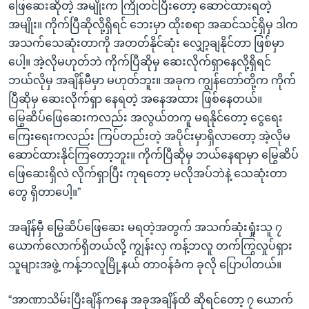
ဖြေဆေးဆိုတဲ့ အမျိုးက ကြိုတင်ပြီးတော့ ဆောင်ထားရတဲ့
အမျိုး။ ကိုက်ပြီဆိုလို့ရှိရင် ဘေးမှာ ထိုးစရာ အဆင်သင့်ရှိမှ ဒါက
အသက်သေဆုံးတာကို အတတ်နိုင်ဆုံး လျှော့ချနိုင်တာ ဖြစ်မှာ
ပေါ့။ အဲ့လိုမဟုတ်ဘဲ ကိုက်ပြီဆိုမှ ဆေးလိုက်ရှာနေလို့ရှိရင်
ဘယ်လိုမှ အချိန်မီမှာ မဟုတ်ဘူး။ အခုက ကျွန်တော်တို့က ကိုက်
ပြီဆိုမှ ဆေးလိုက်ရှာ နေရတဲ့ အနေအထား ဖြစ်နေတယ်။
မြွေဆိပ်ဖြေဆေးကလည်း အလွယ်တကူ မရနိုင်တော့ ငွေရေး
ကြေးရေးကလည်း ကြပ်တည်းတဲ့ အပိုင်းမှာရှိလာတော့ အဲ့လိုမ
ဆောင်ထားနိုင်ကြတော့ဘူး။ ကိုက်ပြီဆိုမှ ဘယ်နေရာမှာ မြွေဆိပ်
ဖြေဆေးရှိလဲ လိုက်ရှာပြီး ကုရတော့ မလိုအပ်ဘဲနဲ့ သေဆုံးတာ
တွေ ရှိတာပေါ့။”
အချိန်မှီ မြွေဆိပ်ဖြေဆေး မရတဲ့အတွက် အသက်ဆုံးရှုံးသူ ၇
ယောက်လောက်ရှိတယ်လို့ ကျွန်းလှ ကန့်ဘလူ တက်ကြွလှုပ်ရှား
သူများအဖွဲ့ ကန့်ဘလူမြို့နယ် တာဝန်ခံက ခုလို ပြောပါတယ်။
“အာဏာသိမ်းပြီးချိန်ကနေ အခုအချိန်ထိ ဆိုရင်တော့ ၇ ယောက်