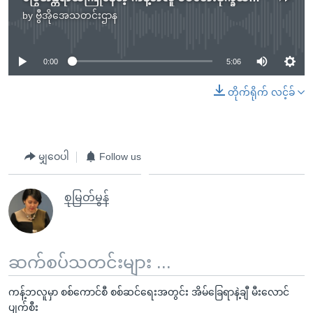
by
ဗွီအိုအေသတင်းဌာန
No media source currently available
0:00
5:06
တိုက်ရိုက် လင့်ခ်
မျှဝေပါ
Follow us
စုမြတ်မွန်
ဆက်စပ်သတင်းများ ...
ကန့်ဘလူမှာ စစ်ကောင်စီ စစ်ဆင်ရေးအတွင်း အိမ်ခြေရာနဲ့ချီ မီးလောင်
ပျက်စီး