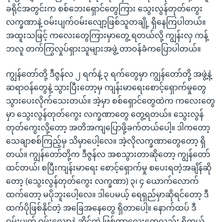
ခရိုင်အတွင်းက စစ်ဘေးရှောင်တွေကြား သွေးလွန်တုတ်ကွေး
လက္ခဏာနဲ့ ဝမ်းပျက်ဝမ်းလျော့ဖြစ်သူတချို့ ရှိနေကြပါတယ်။
အထူးသဖြင့် ကလေးတွေကြားမှာတွေ့ ရတယ်လို့ ကျွန်းလှ ကန့်
ဘလူ တက်ကြွလှုပ်ရှားသူများအဖွဲ့ တာဝန်ခံကပြောပါတယ်။
ကျွန်တော်တို့ ဒီဇွန်လ ၂ ရက်နဲ့ ၃ ရက်တွေမှာ ကျွန်တော်တို့ အဖွဲ့နဲ့
ဆရာဝန်တွေနဲ့ သွားပြီးတော့မှ ကျန်းမာရေးစောင့်ရှောက်မှုတွေ
သွားပေးလိုက်သေးတယ်။ အဲ့မှာ စစ်ရှောင်တွေထဲက ကလေးတွေ
မှာ သွေးလွန်တုတ်ကွေး လက္ခဏာတွေ တွေ့ရတယ်။ သွေးလွန်
တုတ်ကွေးလို့တော့ အတိအကျပြောဖို့ခက်တယ်ပေါ့။ ဒါကတော့
သေချာစစ်ကြည့်မှ သိမှာပေါ့လေ။ အဲ့လိုလက္ခဏာတွေတော့ ရှိ
တယ်။ ကျွန်တော်တို့က ဒီဇွန်လ အစသွားတာဆိုတော့ ကျွန်တော်
ထင်တယ်၊ စပြီးကျန်းမာရေး စောင့်ရှောက်မှု စပေးရတဲ့အချိန်ဆို
တော့ (သွေးလွန်တုတ်ကွေး လက္ခဏာ) ၃၊ ၄ ယောက်လောက်
ထက်တော့ မပိုဘူးပေါ့လေ။ ဒါပေမယ့် ရေရှည်မှာဆိုရင်တော့ ဒီ
ထက်ပိုဖြစ်နိုင်တဲ့ အခြေအနေတွေ ရှိတာပေါ့။ နောက်ထပ် ဒီ
ဝမ်းပျက် ဝမ်းလျောနဲ့ ဆိုင်တဲ့ ဖြစ်တာလေးတွေလည်း ရှိတယ်