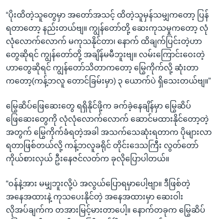
“ပိုးထိတဲ့သူတွေမှာ အတော်အသင့် ထိတဲ့သူမှန်သမျှကတော့ ပြန်
ရတာတော့ နည်းတယ်ဗျ။ ကျွန်တော်တို့ ဆေးကုသမှုကတော့ လုံ
လုံလောက်လောက် မကုသနိုင်တာ၊ နောက် ထိချက်ပြင်းတဲ့ဟာ
တွေဆိုရင် ကျွန်တော်တို့ အချိန်မမီဘူးဗျ။ လမ်းကြောင်းဝေးတဲ့
ဟာတွေဆိုရင် ကျွန်တော်သိတာကတော့ မြွေကိုက်လို့ ဆုံးတာ
ကတော့(ကန့်ဘလူ တောင်ခြမ်းမှာ) ၃ ယောက်ပဲ ရှိသေးတယ်ဗျ။”
မြွေဆိပ်ဖြေဆေးတွေ ရရှိနိုင်ဖို့က ခက်ခဲ့နေချိန်မှာ မြွေဆိပ်
ဖြေဆေးတွေကို လုံလုံလောက်လောက် ဆောင်မထားနိုင်တော့တဲ့
အတွက် မြွေကိုက်ခံရတဲ့အခါ အသက်သေဆုံးရတာက ပိုများလာ
ရတာဖြစ်တယ်လို့ ကန့်ဘလူခရိုင် တိုင်းဒေသကြီး လွတ်တော်
ကိုယ်စားလှယ် ဦးနေဇင်လတ်က ခုလိုပြောပါတယ်။
“ဝန်နဲ့အား မမျှဘူးလို့ပဲ အလွယ်ပြောရမှာပေါ့ဗျာ။ ဒီဖြစ်တဲ့
အနေအထားနဲ့ ကုသပေးနိုင်တဲ့ အနေအထားမှာ ဆေးဝါး
လိုအပ်ချက်က တအားမြင့်မားတာပေါ့။ နောက်တခုက မြွေဆိပ်