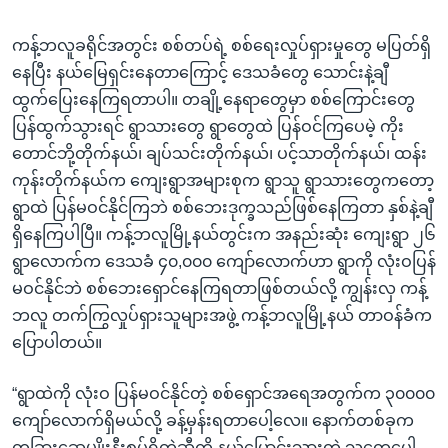
ကန့်ဘလူခရိုင်အတွင်း စစ်တပ်ရဲ့ စစ်ရေးလှုပ်ရှားမှုတွေ မပြတ်ရှိ
နေပြီး နယ်မြေရှင်းနေတာကြောင့် ဒေသခံတွေ သောင်းနဲ့ချီ
ထွက်ပြေးနေကြရတာပါ။ တချို့နေရာတွေမှာ စစ်ကြောင်းတွေ
ပြန်ထွက်သွားရင် ရွာသားတွေ ရွာတွေထဲ ပြန်ဝင်ကြပေမဲ့ ကိုး
တောင်ဘို့တိုက်နယ်၊ ချပ်သင်းတိုက်နယ်၊ ပင့်သာတိုက်နယ်၊ ထန်း
ကုန်းတိုက်နယ်က ကျေးရွာအများစုက ရွာသူ ရွာသားတွေကတော့
ရွာထဲ ပြန်မဝင်နိုင်ကြဘဲ စစ်ဘေးဒုက္ခသည်ဖြစ်နေကြတာ နှစ်နဲ့ချီ
ရှိနေကြပါပြီ။ ကန့်ဘလူမြို့နယ်တွင်းက အနည်းဆုံး ကျေးရွာ ၂၆
ရွာလောက်က ဒေသခံ ၄၀,၀၀၀ ကျော်လောက်ဟာ ရွာကို လုံးဝပြန်
မဝင်နိုင်ဘဲ စစ်ဘေးရှောင်နေကြရတာဖြစ်တယ်လို့ ကျွန်းလှ ကန့်
ဘလူ တက်ကြွလှုပ်ရှားသူများအဖွဲ့ ကန့်ဘလူမြို့နယ် တာဝန်ခံက
ပြောပါတယ်။
“ရွာထဲကို လုံးဝ ပြန်မဝင်နိုင်တဲ့ စစ်ရှောင်အရေအတွက်က ၃၀၀၀၀
ကျော်လောက်ရှိမယ်လို့ ခန့်မှန်းရတာပေါ့လေ။ နောက်တစ်ခုက
တခြားဆွေမျိုးနီးစပ်ရှိတဲ့ဆီကို နယ်ပြောင်းသွားတဲ့ သူတွေပေါ့