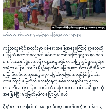
အ
သုတပဒေသာ အင်္ဂလိပ်စာ
ညွန်း
Learning English
စာမျက်နှာ
သို့
ဗွီအိုအေ လူမှုကွန်ယက်များ
ကျော်
ကြည့်
ကန့်ဘလူ စစ်ဘေးဒုက္ခသည်များ မြွေအန္တရာယ်ကြုံနေရ
ရန်
ဘာသာစကားများ
ရှာဖွေ
ကန့်ဘလူခရိုင်အတွင်းမှာ စစ်ရေးအခြေအနေကြောင့် ရွာတွေကို
ရန်
မပြန်ဘဲ တောက်လျှောက် စစ်ဘေးရှောင်နေကြရသူက ၄၀,၀၀၀
နေရာ
ကျော်လောက်ရှိတယ်လို့ ကန့်ဘလူခရိုင် တက်ကြွလှုပ်ရှားသူများ
သို့
အဖွဲ့က ပြောပါတယ်။ မိုးဦးရာသီမှာ မြွေအန္တရာယ်က ပိုစိုးရိမ်လာ
ကျော်
ရပြီး ဒီလပိုင်းတွေအတွင်းမှာ မြွေဆိပ်ဖြေဆေးရရှိနိုင်ဖို့ ခက်ခဲ
ရန်
တာကြောင့် မြွေကိုက် သေဆုံးရတဲ့ စစ်ဘေးရှောင်တွေ ရှိလာ
တယ်လို့လည်း ပြောပါတယ်။ ဒီအကြောင်း သတင်ပေးပို့ချက်ကို
အခြေခံပြီး မစုမြတ်မွန်က ပြောပြပါမယ်။
မိုးဦးကျကာလဖြစ်တဲ့ အခုရက်ပိုင်းမှာ စစ်ကိုင်းတိုင်း ကန့်ဘလူ