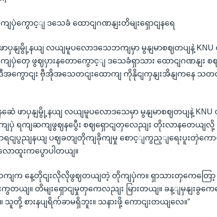
ိုကျပှဲကွောင့ျ ဒသေခံ ထောငျဂဏနျးတိမျးရှောငျနရေ
ဖာပှနျမွို့နယျ လယျမူပလောဒသေဘကျမှာ မွနျမာစဈတပျနဲ့ KN
း တိုကျပှဲတှေ ဖွဈပှားနတောကွောင့ျ ဒသေခံရှာသား ထောငျဂဏနျး 
ီအကွောငျး ဗှီအိုအသေတငျးထောကျ ကိုနိုငျကှနျးအိနျကနေ သတငျ
ဆေဲ ဖာပှနျမွို့နယျ လယျမူပလောဒသေမှာ မွနျမာစဈတပျနဲ့ KN
းတိုကျပှဲ ရကျဆကျဖွဈနပွေီး စဈရှောငျတှလေညျး တိုးလာနတေယျလိ
့ ကရငျပွညျနယျ ပဈခတျတိုကျခိုကျမှု စောင့ျကွည့ျရေးပူးတှဲကေ
ျမလောထူးကပွောပါတယျ။
က နေ့တိုငျးလိုလိုဖွဈတယျတဲ့ တိုကျပှဲက။ ရှာသားတှကေတြော့ 
ွတယျ။ တိမျးရှောငျမှုတှကေလညျး မြားတယျ။ ခန့ျမှနျးခွကေတြ
လေ။ သူတို့ စားနပျရိက်ခာမရှိဘူး။ သနားဖို့ ကောငျးတယျလေ။”