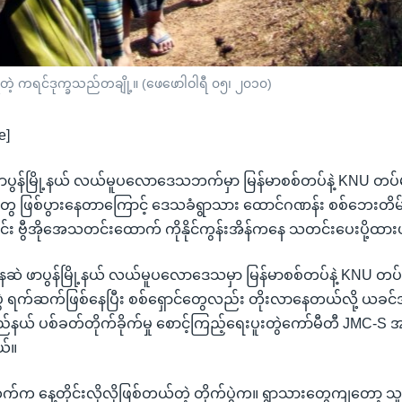
ေ့ရတဲ့ ကရင်ဒုက္ခသည်တချို့။ (ဖေဖောါဝါရီ ၀၅၊ ၂၀၁၀)
e]
ပွန်မြို့နယ် လယ်မူပလောဒေသဘက်မှာ မြန်မာစစ်တပ်နဲ့ KNU တပ်မဟ
တွေ ဖြစ်ပွားနေတာကြောင့် ဒေသခံရွာသား ထောင်ဂဏန်း စစ်ဘေးတိမ်
း ဗွီအိုအေသတင်းထောက် ကိုနိုင်ကွန်းအိန်ကနေ သတင်းပေးပို့ထာ
ဆဲ ဖာပွန်မြို့နယ် လယ်မူပလောဒေသမှာ မြန်မာစစ်တပ်နဲ့ KNU တပ်
ပွဲ ရက်ဆက်ဖြစ်နေပြီး စစ်ရှောင်တွေလည်း တိုးလာနေတယ်လို့ ယခင်အ
နယ် ပစ်ခတ်တိုက်ခိုက်မှု စောင့်ကြည့်ရေးပူးတွဲကော်မီတီ JMC-S အ
ယ်။
 နေ့တိုင်းလိုလိုဖြစ်တယ်တဲ့ တိုက်ပွဲက။ ရွာသားတွေကျတော့ သူတ