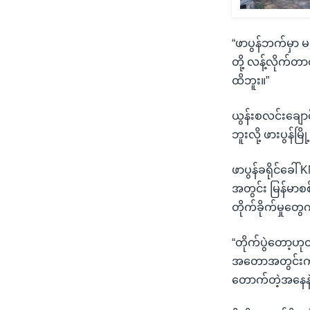
“ဖာပွန်ဘက်မှာ 
တို့ လန့်လိုက
ထိဘူး။”
ယွန်းစလင်းချောင
ဘူးလို့ ဖားပွန်မ
ဖာပွန်ခရိုင်ခေါ်
အတွင်း မြန်မာစစ
တိုက်ခိုက်မှုတ
“တိုက်ပွဲတော့ဟ
အတောအတွင်းကတေ
တောက်တဲ့အနေနဲ