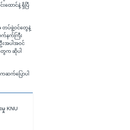
ောင်နဲ့ ရှိပြီ
တပ်ဖွဲ့ဝင်တွေနဲ့
 လက်နက်ကြီး
၀ ဦးအပါအဝင်
ံတွေက ဆိုပါ
ာထူးကဆက်ပြောပါ
းမှု KNU