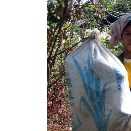
သုတပဒေသာ အင်္ဂလိပ်စာ
အ
ညွန်း
စာမျက်နှာ
သို့
ကျော်
ကြည့်
ရန်
ရှာဖွေ
ရန်
နေရာ
သို့
ကျော်
ရန်