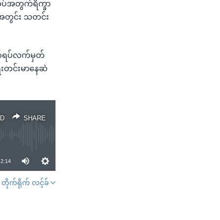
တပ်အတွက်ရိက္ခာ
်းအတွင်း သတင်း
စ်ရပ်လက်မှတ်
်ရေးတင်းမာနေဆဲ
D
SHARE
2:14
တိုက်ရိုက် လင့်ခ်
SHARE