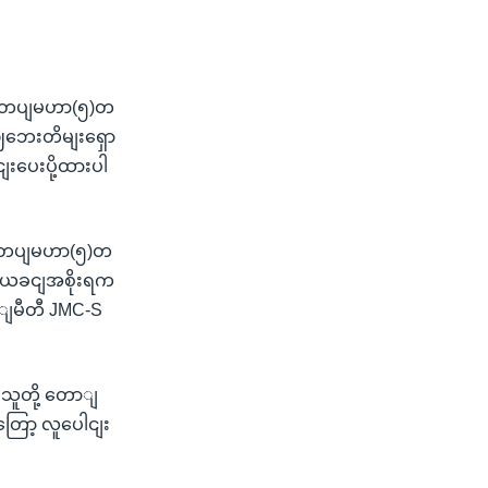
U တပျမဟာ(၅)တ
စဈဘေးတိမျးရှော
းပေးပို့ထားပါ
U တပျမဟာ(၅)တ
ု့ ယခငျအစိုးရက
ာျမီတီ JMC-S
သူတို့ တောျ
ော့ လူပေါငျး