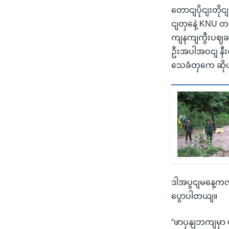
တောငျပိုငျးတို
ငျတှနေဲ့ KNU တ
ကျနကျကွီးပဈခတ
ဦးအပါအဝငျ နီးစ
သေခံတှကေ ဆို
ဒါအပွငျမနေ့ကလ
ပွောပါတယျ။
“ဖာပှနျဘကျမှာ 