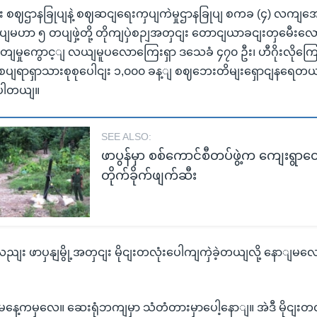
ငျး စဈဌာနခြုပျနဲ့ စဈဆငျရေးကှပျကဲမှုဌာနခြုပျ စကခ (၄) လကျအေ
ပျမဟာ ၅ တပျဖှဲ့တို့ တိုကျပှဲစဉျအတှငျး တောငျယာခငျးတှမေီးလေ
ျမှုကွောင့ျ လယျမူပလောကြေးရှာ ဒသေခံ ၄၇၀ ဦး၊ ဟီဂိုးလိုကြ
ပျရာရှာသားစုစုပေါငျး ၁,၀၀၀ ခန့ျ စဈဘေးတိမျးရှောငျနရေတယျလ
ပါတယျ။
SEE ALSO:
ဖာပွန်မှာ စစ်ကောင်စီတပ်ဖွဲ့က ကျေးရွာတွ
တိုက်ခိုက်ဖျက်ဆီး
ညျး ဖာပှနျမွို့အတှငျး မိုငျးတလုံးပေါကျကှဲခဲ့တယျလို့ နော
မနေ့ကမှလေ။ ဆေးရုံဘကျမှာ သံတံတားမှာပေါ့နောျ။ အဲဒီ မိုငျး