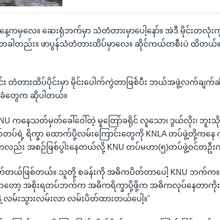
မနေ့ကမှလေ။ ဆေးရုံဘက်မှာ သံတံတားမှာပေါ့နော်။ အဲဒီ မိုင်းတလုံး
်တာတခါတည်း။ ဖာပွန်သံတံတားထိပ်မှာလေ။ ဆိုင်ကယ်တစီးပဲ ထိတယ
်း တံတားထိပ်ပိုင်းမှာ မိုင်းပေါက်ကွဲတာဖြစ်ဲပီး ဘယ်အဖွဲ့လက်ချ
ြို့ခံတွေက ဆိုပါတယ်။
 KNU ကနေသတ်မှတ်ခေါ်ဝေါ်တဲ့ မူတြော်ခရိုင် လူသော၊ ဒွယ်လိုး၊ ဘူးသို၊ 
်တပ်ရဲ့ ရိက္ခာ ထောက်ပို့လမ်းကြောင်းတွေကို KNLA တပ်ဖွဲ့တို့ကနေ 
ွေကလည်း အစဉ်ဖြစ်ပွါးနေတယ်လို့ KNU တပ်မဟာ(၅)တပ်ဖွဲ့ဝင်တဦ
ုတ်တယ်ဖြစ်တယ်။ သူတို့ စခန်းကို အဓိကပိတ်တာပေါ့ KNU ဘက်က။ 
ာ့ အစိုးရတပ်ဘက်က အဓိကရိက္ခာပို့ဖို့က အဓိကလုပ်နေတာကိုး။ 
့ လမ်းသွားလမ်းလာ လမ်းပိတ်ထားတယ်ပေါ့။"