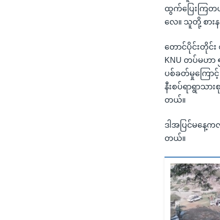
ထွက်ပြေးကြတယ်။ 
လေ။ သူတို့ စားန
တောင်ပိုင်းတိုင်
KNU တပ်မဟာ ၅ တ
ပစ်ခတ်မှုကြောင
နီးစပ်ရာရွာသားစ
တယ်။
ဒါအပြင်မနေ့ကလည
တယ်။