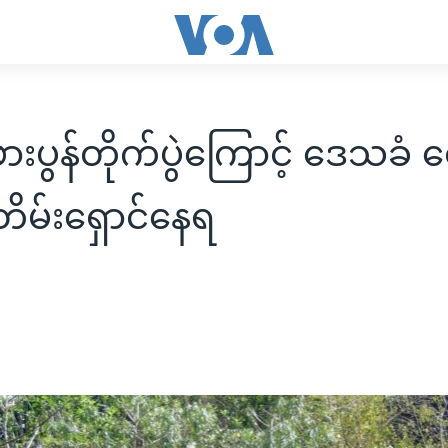
ားပွန်တိုက်ပွဲကြောင့် ဒေသခံ 
ိမ်းရှောင်နေရ