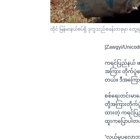
ထိုင် မြန်မာနယ်စပ်ရှိ ဒုက္ခသည်စခန်းတခုမှာ တွ
[Zawgyi/Unicod
ကရင်ပြည်နယ် ဖာ
အကြား တိုက်ပွဲ
တယ်။ ဒီအကြောင်
စစ်ရေးတင်းမာနေ
တို့အကြားတိုက်
ထားတဲ့ ကရင်ပြည်
ထူးကပြောပါတ
“လယ်မူပလောဘက်က