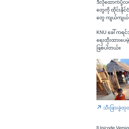
ဒီလိုထောက်ပို့လ
တွေကို ထိုင်းနိ
တွေ ကျယ်ကျယ်ပြ
KNU ခေါ် ကရင်အ
ရေးထိုးထားပေမဲ့
ဖြစ်ပါတယ်။
သီးခြားခွဲထု
[Unicode Versio