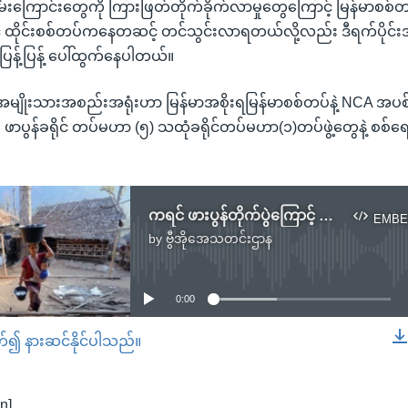
မ်းကြောင်းတွေကို ကြားဖြတ်တိုက်ခိုက်လာမှုတွေကြောင့် မြန်မာစစ်
ုင်ငံ ထိုင်းစစ်တပ်ကနေတဆင့် တင်သွင်းလာရတယ်လို့လည်း ဒီရက်ပိုင
န့်ပြန့် ပေါ်ထွက်နေပါတယ်။
မျိုးသားအစည်းအရုံးဟာ မြန်မာအစိုးရမြန်မာစစ်တပ်နဲ့ NCA အပ
 ဖာပွန်ခရိုင် တပ်မဟာ (၅) သထုံခရိုင်တပ်မဟာ(၁)တပ်ဖွဲ့တွေနဲ့ စစ
ကရင် ဖားပွန်တိုက်ပွဲကြောင့် ဒေသခံ ထောင်ဂဏန်းတိမ်းရှောင်နေရ
EMBE
by
ဗွီအိုအေသတင်းဌာန
No media source currently available
0:00
တ်၍ နားဆင်နိုင်ပါသည်။
EMBED
n]