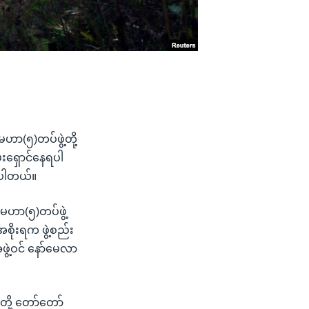
ာ(၅)တပ်ဖွဲ့တို့
းရှောင်နေရပါ
းပါတယ်။
မဟာ(၅)တပ်ဖွဲ့
စိုးရက ဖွဲ့စည်း
ဖွဲ့ဝင် နော်မေလာ
ို့ တော်တော်