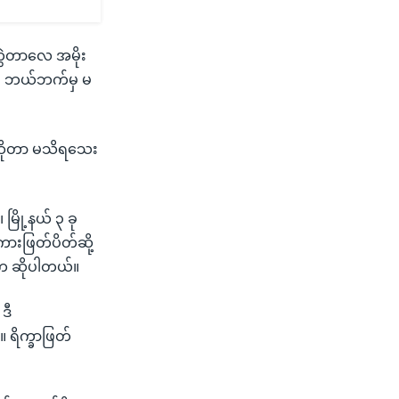
ကွဲတာလေ အမိုး
်။ ဘယ်ဘက်မှ မ
က်ဆိုတာ မသိရသေး
မြို့နယ် ၃ ခု
ကားဖြတ်ပိတ်ဆို့
းက ဆိုပါတယ်။
ဒီ
ရိက္ခာဖြတ်