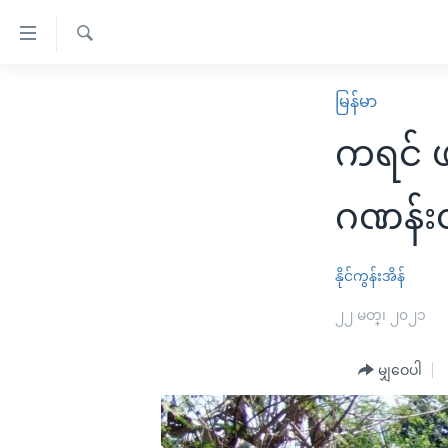
သုံး
ရ
ရှာဖွေ
လွယ်ကူ
မူလစာမျက်နှာ
မြန်မာ
ရ
စေ
မြန်မာ
လာ
ကရင် ဖ
သည့်
ဒ်
ကမ္ဘာ့သတင်းများ
Link
ဗွီဒီယို
နိုင်ငံတကာ
ဂဏန်းတ
များ
သတင်းလွတ်လပ်ခွင့်
အမေရိကန်
ပင်မ
ရပ်ဝန်းတခု လမ်းတခု အလွန်
တရုတ်
နိုင်ကွန်းအိန်
အကြောင်းအရာ
အင်္ဂလိပ်စာလေ့လာမယ်
အစ္စရေး-ပါလက်စတိုင်း
၂၂ မတ္၊ ၂၀၂၁
သို့
အပတ်စဉ်ကဏ္ဍများ
အမေရိကန်သုံးအီဒီယံ
ကျော်
မျှဝေပါ
ကြည့်
ရေဒီယိုနှင့်ရုပ်သံ အချက်အလက်များ
မကြေးမုံရဲ့ အင်္ဂလိပ်စာ
ရေဒီယို
ရန်
ရေဒီယို/တီဗွီအစီအစဉ်
ရုပ်ရှင်ထဲက အင်္ဂလိပ်စာ
တီဗွီ
ပင်မ