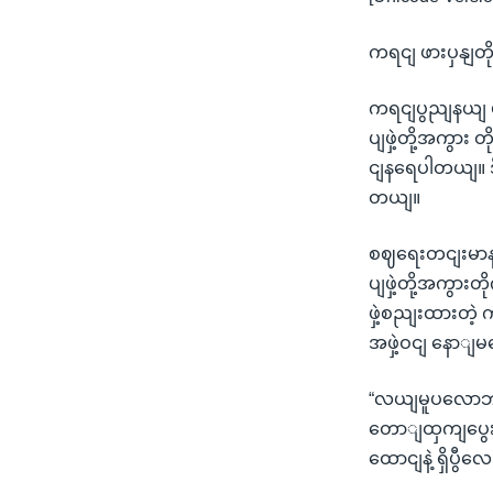
ကရငျ ဖားပှနျတ
ကရငျပွညျနယျ 
ပျဖှဲ့တို့အကွာ
ငျနရေပါတယျ။ ဒ
တယျ။
စဈရေးတငျးမာန
ပျဖှဲ့တို့အကွာ
ဖှဲ့စညျးထားတဲ
အဖှဲ့ဝငျ နော
“လယျမူပလောဘကျ
တောျထှကျပွေးက
ထောငျနဲ့ ရှိပွီ