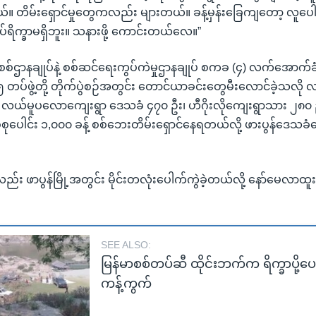
တိမ်းရှောင်မှုတွေကလည်း များတယ်။ ခန့်မှန်းခြေကျတော့ လူပေါင်းထ
ပ်ရိက္ခာမရှိဘူး။ သနားဖို့ ကောင်းတယ်လေ။”
း စစ်ဌာနချုပ်နဲ့ စစ်ဆင်ရေးကွပ်ကဲမှုဌာနချုပ် စကခ (၄) လက်အောက်ခံ 
ပ်ဖွဲ့တို့ တိုက်ပွဲစဉ်အတွင်း တောင်ယာခင်းတွေမီးလောင်ခဲ့သလို
့် လယ်မူပလောကျေးရွာ ဒေသခံ ၄၇၀ ဦး၊ ဟီဂိုးလိုကျေးရွာသား ၂၈
ုစုပေါင်း ၁,၀၀၀ ခန့် စစ်ဘေးတိမ်းရှောင်နေရတယ်လို့ ဖားပွန်ဒေသခ
်း ဖာပွန်မြို့အတွင်း မိုင်းတလုံးပေါက်ကွဲခဲ့တယ်လို့ နော်မေလ
SEE ALSO:
မြန်မာစစ်တပ်ဆီ ထိုင်းဘက်က ရိက္ခာပို့ပေ
ကန့်ကွက်