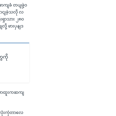
ာကျခံ တပျဖှဲ့ဝ
ာငျခဲ့သလို လ
ေးရှာသား ၂၈၀
ို့ ဖားပှနျဒ
ေကို
ျမလောထူးကဆကျ
တလုံးကှဲတာလေ