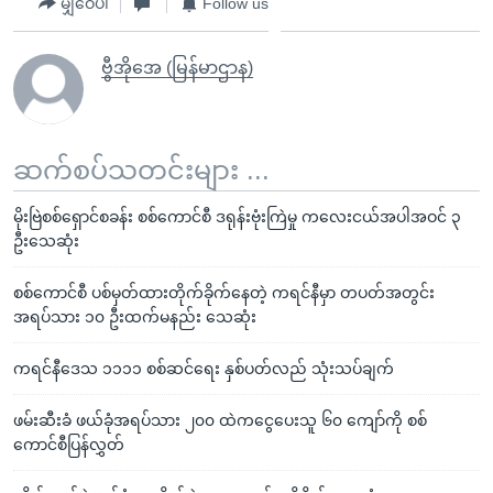
မျှဝေပါ
Follow us
ဗွီအိုအေ (မြန်မာဌာန)
ဆက်စပ်သတင်းများ ...
မိုးဗြဲစစ်ရှောင်စခန်း စစ်ကောင်စီ ဒရုန်းဗုံးကြဲမှု ကလေးငယ်အပါအဝင် ၃
ဦးသေဆုံး
စစ်ကောင်စီ ပစ်မှတ်ထားတိုက်ခိုက်နေတဲ့ ကရင်နီမှာ တပတ်အတွင်း
အရပ်သား ၁၀ ဦးထက်မနည်း သေဆုံး
ကရင်နီဒေသ ၁၁၁၁ စစ်ဆင်ရေး နှစ်ပတ်လည် သုံးသပ်ချက်
ဖမ်းဆီးခံ ဖယ်ခုံအရပ်သား ၂၀၀ ထဲကငွေပေးသူ ၆၀ ကျော်ကို စစ်
ကောင်စီပြန်လွှတ်