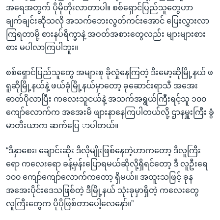
အရေအတွက် ပိုမိုတိုးလာတာပါ။ စစ်ရှောင်ပြည်သူတွေဟာ
ချက်ချင်းဆိုသလို အသက်ဘေးလွတ်ကင်းအောင် ပြေးလွှားလာ
ကြရတာမို့ စားနပ်ရိက္ခာနဲ့ အဝတ်အစားတွေလည်း များများစား
စား မပါလာကြပါဘူး။
စစ်ရှောင်ပြည်သူတွေ အများစု ခိုလှုံနေကြတဲ့ ဒီးမော့ဆိုမြို့နယ် ဖ
ရူဆိုမြို့နယ်နဲ့ ဖယ်ခုံမြို့နယ်မှာတော့ ခုဆောင်းရာသီ အအေး
ဓာတ်ပိုလာပြီး ကလေးသူငယ်နဲ့ အသက်အရွယ်ကြီးရင့်သူ ၁၀၀
ကျော်လောက်က အအေးမိ ဖျားနာနေကြပါတယ်လို့ ဌာနမှူးကြီး ခွံ
မာတီးယာက ဆက်ပြေ ာပါတယ်။
“ဒီနှာစေး၊ ချောင်းဆိုး ဒီလိုမျိုးဖြစ်နေတဲ့ဟာကတော့ ဒီလူကြီး
ရော ကလေးရော ခန့်မှန်းပြောရမယ်ဆိုလို့ရှိရင်တော့ ဒီ လူဦးရေ
၁၀၀ ကျော်ကျော်လောက်ကတော့ ရှိမယ်။ အထူးသဖြင့် ခုန
အအေးပိုင်းဒေသဖြစ်တဲ့ ဒီမြို့နယ် သုံးခုမှာရှိတဲ့ ကလေးတွေ
လူကြီးတွေက ပိုပိုဖြစ်တာပေါ့လေနော်။”