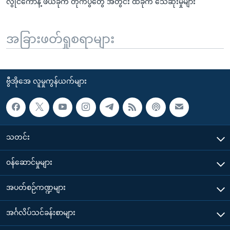
လွိုင်ကော်နဲ့ ဖယ်ခုံက တိုက်ပွဲတွေ အတွင်း ထိခိုက် သေဆုံးမှုများ
အခြားဖတ်ရှုစရာများ
ဗွီအိုအေ လူမှုကွန်ယက်များ
သတင်း
၀န်ဆောင်မှုများ
အပတ်စဉ်ကဏ္ဍများ
အင်္ဂလိပ်သင်ခန်းစာများ