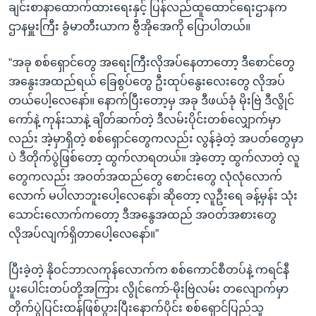
ချင်းစာနာထောက်ထားရေးနှင့် ပြန်လည်ထူထောင်ရေးဌာနက
ဌာနမှူးကြီး ခွံမာတီးယာက ဗွီအိုအေကို ပြောပါတယ်။
“အခု စစ်ရှောင်တွေ အရေးကြီးလိုအပ်နေတာတော့ ဒီစောင်တွေ
အနွေးအထည်ရယ် ခြေစွပ်တွေ ဦးထုပ်နွေးလေးတွေ လိုအပ်
တယ်ပေါ့လေနော်။ နောက်ပြီးတော့မှ အခု ဒီဖယ်ခုံ မိုးဗြဲ ဒီလွိုင်
ကော်နဲ့ ကုန်းသာနဲ့ ချိတ်ဆက်တဲ့ ဒီလမ်းပိုင်းတစ်လျှောက်မှာ
လည်း အဲ့မှာရှိတဲ့ စစ်ရှောင်တွေကလည်း လွန်ခဲ့တဲ့ အပတ်တွေမှာ
ပဲ ဒီတိုက်ပွဲဖြစ်တော့ ထွက်လာရတယ်။ အဲ့တော့ ထွက်လာတဲ့ လူ
တွေကလည်း အဝတ်အထည်တွေ စောင်းတွေ လုံလုံလောက်
လောက် မပါလာဘူးပေါ့လေနော်၊ ဆိုတော့ လူဦးရေ ခန့်မှန်း သုံး
သောင်းလောက်ကတော့ ဒီအနွေအထည် အဝတ်အစားတွေ
လိုအပ်လျက်ရှိတာပေါ့လေနော်။”
ပြီးခဲ့တဲ့ နိုဝင်ဘာလကုန်လောက်က စစ်ကောင်စီတပ်နဲ့ ကရင်နီ
ပူးပေါင်းတပ်တို့အကြား လွိုင်ကော်-မိုးဗြဲလမ်း တလျောက်မှာ
တိုက်ပွဲပြင်းထန်ဖြစ်ပွားပြီးနောက်ပိုင်း စစ်ရှောင်ပြည်သူ