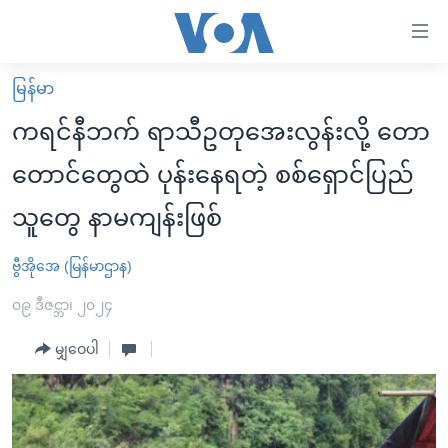
သုံး
ရ
လွယ်ကူ
မြန်မာ
မူလစာမျက်နှာ
စေ
ကရင်နီဘက် ရာသီဥတုအေးလွန်းလို့ တော
မြန်မာ
သည့်
တောင်တွေထဲ ပုန်းနေရတဲ့ စစ်ရှောင်ပြည်
ကမ္ဘာ့သတင်းများ
Link
သူတွေ နာမကျန်းဖြစ်
ဗွီဒီယို
နိုင်ငံတကာ
များ
သတင်းလွတ်လပ်ခွင့်
အမေရိကန်
ပင်မ
ဗွီအိုအေ (မြန်မာဌာန)
ရပ်ဝန်းတခု လမ်းတခု အလွန်
တရုတ်
အကြောင်းအရာ
၀၉ ဒီဇင္ဘာ၊ ၂၀၂၄
သို့
အင်္ဂလိပ်စာလေ့လာမယ်
အစ္စရေး-ပါလက်စတိုင်း
ကျော်
မျှဝေပါ
အပတ်စဉ်ကဏ္ဍများ
အမေရိကန်သုံးအီဒီယံ
ကြည့်
ရေဒီယိုနှင့်ရုပ်သံ အချက်အလက်များ
မကြေးမုံရဲ့ အင်္ဂလိပ်စာ
ရေဒီယို
ရန်
ပင်မ
ရေဒီယို/တီဗွီအစီအစဉ်
ရုပ်ရှင်ထဲက အင်္ဂလိပ်စာ
တီဗွီ