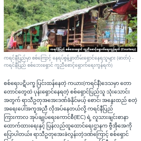
အ
သုတပဒေသာ အင်္ဂလိပ်စာ
ညွန်း
Learning English
စာမျက်နှာ
သို့
ဗွီအိုအေ လူမှုကွန်ယက်များ
ကျော်
ကြည့်
ရန်
ဘာသာစကားများ
ကရင်နီပြည်မှာ စစ်ကြောင့် နေရပ်စွန့်ခွာတိမ်းရှောင်နေရသူများ (ဓာတ်ပုံ -
ရှာဖွေ
ကရင်နီပြည် စစ်ဘေးရှောင် ကူညီစောင့်ရှောက်ရေးကွန်ရက်)
ရန်
နေရာ
စစ်ရေးပဋိပက္ခ ပြင်းထန်နေတဲ့ ကယား(ကရင်နီ)ဒေသမှာ တော
သို့
တောင်တွေထဲ ပုန်းရှောင်နေရတဲ့ စစ်ရှောင်ပြည်သူ သုံးသောင်း
ကျော်
အတွက် ရာသီဥတုအအေးဒဏ်ခံနိုင်မယ့် စောင်၊ အနွေးထည် စတဲ့
ရန်
အရေးပေါ်အကူအညီ လိုအပ်နေတယ်လို့ ကရင်နီပြည်
ကြားကာလ အုပ်ချုပ်ရေးကောင်စီ(IEC) ရဲ့ လူသားချင်းစာနာ
ထောက်ထားရေးနှင့် ပြန်လည်ထူထောင်ရေးဌာနက ဗွီအိုအေကို
ပြောပါတယ်။ ရာသီဥတုအေးခဲလွန်းတဲ့ဒဏ်ကြောင့် စစ်ရှောင်