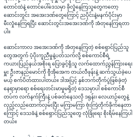
တောင်ထဲနဲ့ တောင်ပေါ်ဒေသမှာ ခိုလှုံနေကြသူတွေကတော့
ဆောင်းတွင်း အအေးဒဏ်တွေကြောင့် ညပိုင်းနဲ့မနက်ပိုင်းမှာ
မီးလှုံနေကြရပြီး ဆောင်းတွင်းအအေးဒဏ်ကို အံတုနေကြရတာ
ပါ။
ဆောင်းကာလ အအေးဒဏ်ကို အံတုနေကြတဲ့ စစ်ရှောင်ပြည်သူ
တွေအတွက် ပံ့ပိုးကူညီမှုနဲ့ပတ်သက်လို့ စစ်ကောင်စီရဲ့
ကယားပြည်နယ်အစိုးရ ပြောခွင့်ရှိသူ လက်ထောက်ညွှန်ကြားရေး
မှူး ဦးဇာနည်မောင်ကို ဗွီအိုအေက တယ်လီဖုန်းနဲ့ ဆက်သွယ်ခဲ့ပေ
မယ့် စက်ပိတ်ထားပါတယ်။ ဒါအပြင့် နှစ်ဘက်တိုက်ပွဲဖြစ်ခဲ့တဲ့
နေရာမှာရော စစ်ရေးတင်းမာမှုမရှိတဲ့ ဒေသမှာပါ စစ်ကောင်စီ
တပ်က လက်နက်ကြီးနဲ့ ပစ်ခတ်နေသလို ဒရုန်း၊ လေယာဉ်တွေနဲ့
လှည့်လည်ထောက်လှမ်းပြီး မကြာမကြာ ဗုံးကြဲတိုက်ခိုက်နေတာ
ကြောင့် ဒေသခံနဲ့ စစ်ရှောင်ပြည်သူတွေ လုံခြုံရေး စိုးရိမ်နေကြပါ
တယ်။