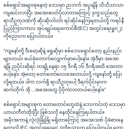
စစ်ရှောင်အများစုနေတဲ့ ဒေသမှာ ညဘက် အပူချိန် သိသိသာသာ
ကျဆင်းလာပြီး အအေးဓာတ်ပိုလာတာကြောင့် ဒုက္ခသည်တွေ
ရာသီဥတုဒဏ်ကို ဆိုးဆိုးဝါးဝါး ရင်ဆိုင်နေကြရတယ်လို့ ကရင်နီ
ပြည်ကြားကာလ အုပ်ချုပ်ရေးကောင်စီ(IEC) အတွင်းရေးမှူး(၂)
ကိုဗညားက ပြောပါတယ်။
“ကျနော်တို့ ဒီးမော့ဆိုနဲ့ ဖရူဆိုမှာ စစ်ဘေးရှောင်တော့ နည်းနည်း
များတယ်၊ ဖယ်ခုံတောက်လျှောက်မှာပေါ့နော်။ အဲ့ဒီမှာ အအေး
ချိန် ညပိုင်းဆိုရင် တချို့နေရာ ၁၅ ဒီဂရီ ၁၆ ဒီဂရီအထိ အေးတာ
ပေါ့နော်၊ အဲ့တော့ တော်တော်လေးအေးတယ်လို့ ကျနော်တို့ ပြော
လို့ရတယ်။ ဒါက လက်ရှိ ရာသီဥတုပေါ့ ဒီရက်ပိုင်းမှာက
ဆက်တိုက် အို…အအေးတွေ ပိုပိုကဲလာတယ်ပေါ့နော်။”
စစ်ရှောင်အများစုက တောတောင်တွေထဲနဲ့ ဘေးကင်းတဲ့ ဒေသမှာ
ယာယတီတဲထိုးပြီး ဖြစ်သလို နေထိုင်နေကြရပါတယ်။
အမိုးအကာနဲ့ လုံလုံခြုံခြုံ မရှိတာကြောင့် အအေးဒဏ် ပိုခံစားနေ
ရတာလို့ IEC အတွင်းရေးမှူး(၂)ကိုဗညားက ပြောပါတယ်။ တော