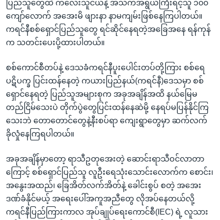
ပြည်သူတွေထဲ ကလေးသူငယ်နဲ့ အသက်အရွယ်ကြီးရင့်သူ ၁၀၀
ကျော်လောက် အအေးမိ ဖျားနာ နာမကျမ်းဖြစ်နေကြပါတယ်။
ကရင်နီစစ်ရှောင်ပြည်သူတွေ ရင်ဆိုင်နေရတဲ့အခြေအနေ ရန်ကုန်
က သတင်းပေးပို့ထားပါတယ်။
စစ်ကောင်စီတပ်နဲ့ ဒေသခံကရင်နီပူးပေါင်းတပ်တို့ကြား စစ်ရေ
ပဋိပက္ခ ပြင်းထန်နေတဲ့ ကယားပြည်နယ်(ကရင်နီ)ဒေသမှာ စစ်
ရှောင်နေရတဲ့ ပြည်သူအများစုက အခုအချိန်အထိ နယ်မြေမ
တည်ငြိမ်သေးပဲ တိုက်ပွဲတွေပြင်းထန်နေဆဲမို့ နေရပ်မပြန်နိုင်ကြ
သေးဘဲ တောတောင်တွေနဲ့နီးစပ်ရာ ကျေးရွာတွေမှာ ဆက်လက်
ခိုလှုံနေကြရပါတယ်။
အခုအချိန်မှာတော့ ရာသီဥတုအေးတဲ့ ဆောင်းရာသီဝင်လာတာ
ကြောင့် စစ်ရှောင်ပြည်သူ လူဦးရေသုံးသောင်းလောက်က စောင်း၊
အနွေးအထည်၊ ခြေအိတ်လက်အိတ်နဲ့ ခေါင်းစွပ် စတဲ့ အအေး
ဒဏ်ခံနိုင်မယ့် အရေးပေါ်အကူအညီတွေ လိုအပ်နေတယ်လို့
ကရင်နီပြည်ကြားကာလ အုပ်ချုပ်ရေးကောင်စီ(IEC) ရဲ့ လူသား