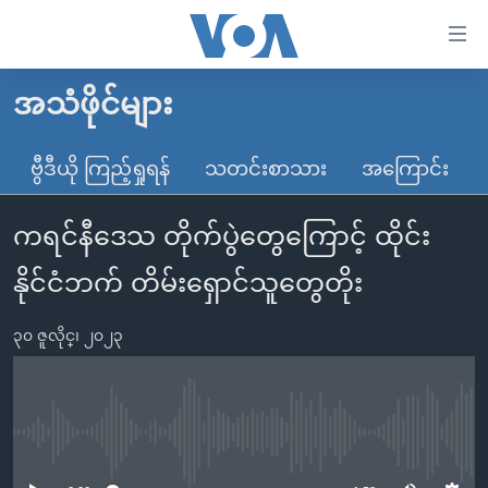
သုံး
ရ
လွယ်ကူ
အသံဖိုင်များ
မူလစာမျက်နှာ
စေ
မြန်မာ
ဗွီဒီယို ကြည့်ရှုရန်
သတင်းစာသား
အကြောင်း
သည့်
ကမ္ဘာ့သတင်းများ
Link
ကရင်နီဒေသ တိုက်ပွဲတွေကြောင့် ထိုင်း
ဗွီဒီယို
နိုင်ငံတကာ
များ
သတင်းလွတ်လပ်ခွင့်
အမေရိကန်
နိုင်ငံဘက် တိမ်းရှောင်သူတွေတိုး
ပင်မ
ရပ်ဝန်းတခု လမ်းတခု အလွန်
တရုတ်
အကြောင်းအရာ
၃၀ ဇူလိုင္၊ ၂၀၂၃
သို့
အင်္ဂလိပ်စာလေ့လာမယ်
အစ္စရေး-ပါလက်စတိုင်း
ကျော်
အပတ်စဉ်ကဏ္ဍများ
အမေရိကန်သုံးအီဒီယံ
ကြည့်
ရေဒီယိုနှင့်ရုပ်သံ အချက်အလက်များ
မကြေးမုံရဲ့ အင်္ဂလိပ်စာ
ရေဒီယို
ရန်
No media source currently available
ပင်မ
ရေဒီယို/တီဗွီအစီအစဉ်
ရုပ်ရှင်ထဲက အင်္ဂလိပ်စာ
တီဗွီ