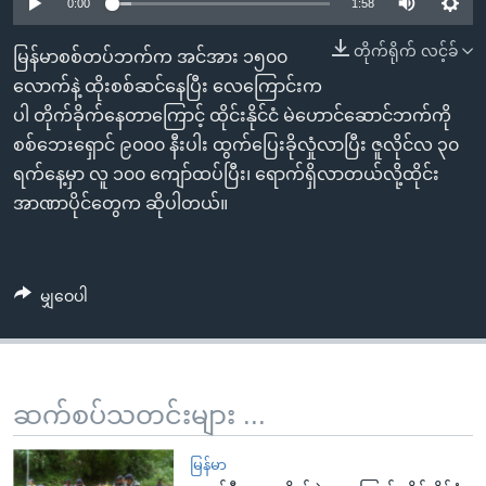
အ
0:00
1:58
သုတပဒေသာ အင်္ဂလိပ်စာ
ညွန်း
Learning English
တိုက်ရိုက် လင့်ခ်
မြန်မာစစ်တပ်ဘက်က အင်အား ၁၅၀၀
စာမျက်နှာ
လောက်နဲ့ ထိုးစစ်ဆင်နေပြီး လေကြောင်းက
သို့
ဗွီအိုအေ လူမှုကွန်ယက်များ
ပါ တိုက်ခိုက်နေတာကြောင့် ထိုင်းနိုင်ငံ မဲဟောင်ဆောင်ဘက်ကို
ကျော်
စစ်ဘေးရှောင် ၉၀၀၀ နီးပါး ထွက်ပြေးခိုလှုံလာပြီး ဇူလိုင်လ ၃၀
ကြည့်
ရက်နေ့မှာ လူ ၁၀၀ ကျော်ထပ်ပြီး၊ ရောက်ရှိလာတယ်လို့ထိုင်း
ရန်
ဘာသာစကားများ
အာဏာပိုင်တွေက ဆိုပါတယ်။
ရှာဖွေ
ရန်
နေရာ
မျှဝေပါ
သို့
ကျော်
ရန်
ဆက်စပ်သတင်းများ ...
မြန်မာ