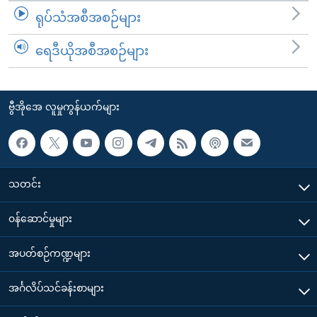
ရုပ်သံအစီအစဉ်များ
ရေဒီယိုအစီအစဉ်များ
ဗွီအိုအေ လူမှုကွန်ယက်များ
သတင်း
၀န်ဆောင်မှုများ
အပတ်စဉ်ကဏ္ဍများ
အင်္ဂလိပ်သင်ခန်းစာများ