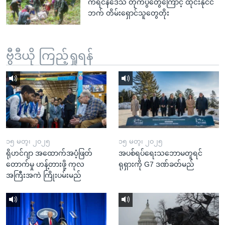
ကရင်နီဒေသ တိုက်ပွဲတွေကြောင့် ထိုင်းနိုင်ငံ
ဘက် တိမ်းရှောင်သူတွေတိုး
ဗွီဒီယို ကြည့်ရှုရန်
၁၅ မတ္၊ ၂၀၂၅
၁၅ မတ္၊ ၂၀၂၅
ရိုဟင်ဂျာ အထောက်အပံ့ဖြတ်
အပစ်ရပ်ရေးသဘောမတူရင်
တောက်မှု ဟန့်တားဖို့ ကုလ
ရုရှားကို G7 ဒဏ်ခတ်မည်
အကြီးအကဲ ကြိုးပမ်းမည်