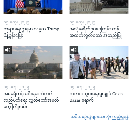
၁၅ မတ္၊ ၂၀၂၅
၁၅ မတ္၊ ၂၀၂၅
တရားရေးဌာနမှာ သမ္မတ Trump
အသုံးစရိတ်ဥပဒေကြမ်း ကန်
မိန့်ခွန်းပြော
အထက်လွှတ်တော် အတည်ပြု
၁၄ မတ္၊ ၂၀၂၅
၁၄ မတ္၊ ၂၀၂၅
အမေရိကန်အစိုးရဆက်လက်
ကုလအတွင်းရေးမှူးချုပ် Cox's
လည်ပတ်ရေး လွှတ်တော်အမတ်
Bazar ရောက်
တွေ ကြိုးပမ်း
အစီအစဉ်တွဲများအားလုံးကြည့်ရှုရန်