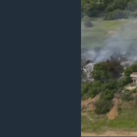
သုတပဒေသာ အင်္ဂလိပ်စာ
အ
ညွန်း
စာမျက်နှာ
သို့
ကျော်
ကြည့်
ရန်
ရှာဖွေ
ရန်
နေရာ
သို့
ကျော်
ရန်