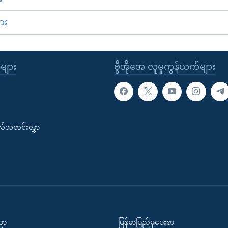
ား
ုများ
ဗွီအိုအေ လူမှုကွန်ယက်များ
းလ်သတင်းလွှာ
ပညာ
မြန်မာပြည်မှပေးစာ