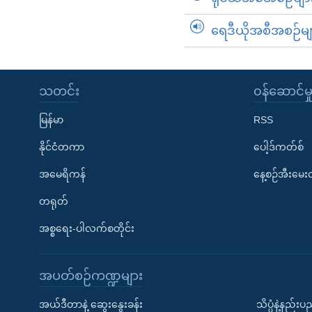
ရေဒီယိုအစီအစဉ်မျ
သတင်း
၀န်ဆောင်မှ
မြန်မာ
RSS
နိုင်ငံတကာ
ပေါ့ဒ်ကတ်စ်
အမေရိကန်
နေ့စဉ်အီးမေ
တရုတ်
အစ္စရေး-ပါလက်စတိုင်း
အပတ်စဉ်ကဏ္ဍများ
အယ်ဒီတာနဲ့ ဆွေးနွေးခန်း
သိပ္ပံနဲ့နည်း