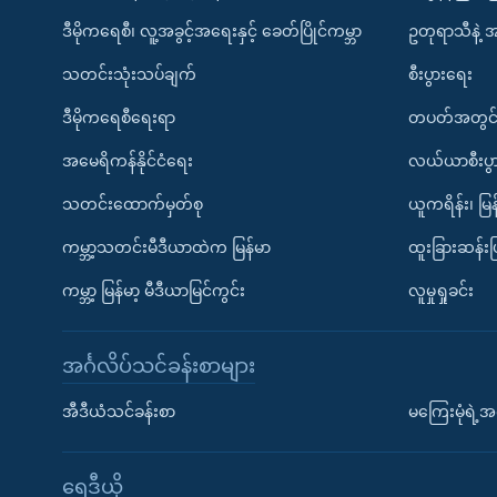
ဒီမိုကရေစီ၊ လူ့အခွင့်အရေးနှင့် ခေတ်ပြိုင်ကမ္ဘာ
ဥတုရာသီနဲ့ 
သတင်းသုံးသပ်ချက်
စီးပွားရေး
ဒီမိုကရေစီရေးရာ
တပတ်အတွင်
အမေရိကန်နိုင်ငံရေး
လယ်ယာစီးပွ
သတင်းထောက်မှတ်စု
ယူကရိန်း၊ မြန
ကမ္ဘာ့သတင်းမီဒီယာထဲက မြန်မာ
ထူးခြားဆန်း
ကမ္ဘာ့ မြန်မာ့ မီဒီယာမြင်ကွင်း
လူမှုရှုခင်း
အင်္ဂလိပ်သင်ခန်းစာများ
အီဒီယံသင်ခန်းစာ
မကြေးမုံရဲ့အင
ရေဒီယို