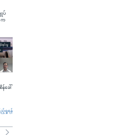
ျုပ်
G က
စိန်ခေါ်
်ရှုရန်