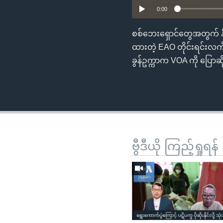
0:00
စစ်ဘေးရှောင်တွေအတွက် နိ
ထားတဲ့ EAO တိုင်းရင်းလက်န
ခွန်ဥက္ကာက VOA ကို ပြောဆ
ဗွီဒီယို ကြည့်ရှုရန်