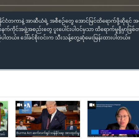
ုင်ငံတကာနဲ့ အာဆီယံရဲ့ အစီစဉ်တွေ အောင်မြင်ထိရောက်ဖို့ဆိုရင် 
က်ကိုင်အဖွဲ့အစည်းတွေ ပူးပေါင်းပါဝင်မှသာ ထိရောက်မှုရှိမှာဖြစ်တယ်လ
ိုပါတယ်။ ဒေါ်ခင်စိုးဝင်းက သီးသန့်တွေ့ဆုံမေးမြန်းထားပါတယ်။