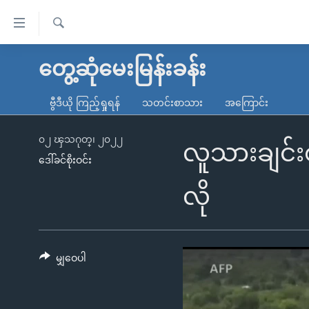
သုံး
ရ
ရှာဖွေ
လွယ်ကူ
မူလစာမျက်နှာ
တွေ့ဆုံမေးမြန်းခန်း
ရ
စေ
မြန်မာ
လာ
ဗွီဒီယို ကြည့်ရှုရန်
သတင်းစာသား
အကြောင်း
သည့်
ဒ်
ကမ္ဘာ့သတင်းများ
Link
ဗွီဒီယို
နိုင်ငံတကာ
၀၂ ၾသဂုတ္၊ ၂၀၂၂
လူသားချင်းစ
များ
ဒေါ်ခင်စိုးဝင်း
သတင်းလွတ်လပ်ခွင့်
အမေရိကန်
ပင်မ
ရပ်ဝန်းတခု လမ်းတခု အလွန်
တရုတ်
လို
အကြောင်းအရာ
အင်္ဂလိပ်စာလေ့လာမယ်
အစ္စရေး-ပါလက်စတိုင်း
သို့
အပတ်စဉ်ကဏ္ဍများ
အမေရိကန်သုံးအီဒီယံ
ကျော်
ကြည့်
မျှဝေပါ
ရေဒီယိုနှင့်ရုပ်သံ အချက်အလက်များ
မကြေးမုံရဲ့ အင်္ဂလိပ်စာ
ရေဒီယို
ရန်
ရေဒီယို/တီဗွီအစီအစဉ်
ရုပ်ရှင်ထဲက အင်္ဂလိပ်စာ
တီဗွီ
ပင်မ