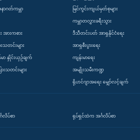
အနာဂတ်ကမ္ဘာ
မြင်ကွင်းကျယ်မှတ်စုများ
ကမ္ဘာတလွှားခရီးသွား
း အားကစား
ဒီသီတင်းပတ် အာရှနိုင်ငံရေး
ားသတင်းများ
အာရှစီးပွားရေး
်မာ နှိုင်းယှဉ်ချက်
ကျန်းမာရေး
ပြားသတင်းများ
အမျိုးသမီးကဏ္ဍ
ရိုဟင်ဂျာအရေး မျှော်လင့်ချက်
်္ဂလိပ်စာ
ရုပ်ရှင်ထဲက အင်္ဂလိပ်စာ