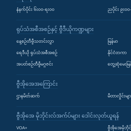
နံနက်ပိုင်း ၆း၀၀-ရး၀၀
ညပိုင်း ၉း၀
ရုပ်သံအစီအစဉ်နှင့် ဗွီဒီယိုကဏ္ဍများ
နေ့စဉ်တီဗွီသတင်းလွှာ
မြန်မာ
ရေဒီယို ရုပ်သံအစီအစဉ်
နိုင်ငံတကာ
အပတ်စဉ်တီဗွီမဂ္ဂဇင်း
တွေ့ဆုံမေးမြန
ဗွီအိုအေအကြောင်း
ဌာနမိတ်ဆက်
မီတာလှိုင်းမျာ
ဗွီအိုအေ မိုဘိုင်းလ်အက်ပ်များ ဒေါင်းလုတ်ယူရန်
Learning English
VOA+
ဗွီအိုအေမိုဘ