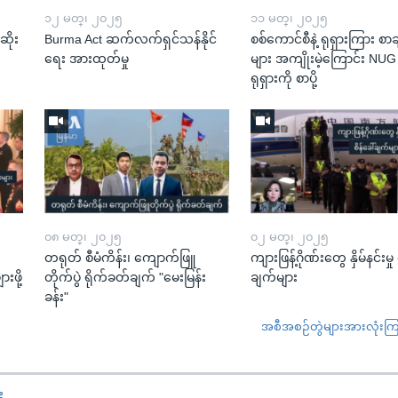
၁၂ မတ္၊ ၂၀၂၅
၁၁ မတ္၊ ၂၀၂၅
ဆိုး
Burma Act ဆက်လက်ရှင်သန်နိုင်
စစ်ကောင်စီနဲ့ ရုရှားကြား စာခ
ရေး အားထုတ်မှု
များ အကျိုးမဲ့ကြောင်း NU
ရုရှားကို စာပို့
၀၈ မတ္၊ ၂၀၂၅
၀၂ မတ္၊ ၂၀၂၅
တရုတ် စီမံကိန်း၊ ကျောက်ဖြူ
ကျားဖြန့်ဂိုဏ်းတွေ နှိမ်နင်းမှု 
းဖို့
တိုက်ပွဲ ရိုက်ခတ်ချက် "မေးမြန်း
ချက်များ
ခန်း"
အစီအစဉ်တွဲများအားလုံးကြည့
း