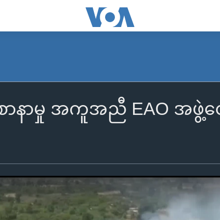
ာနာမှု အကူအညီ EAO အဖွဲ့တွေနဲ