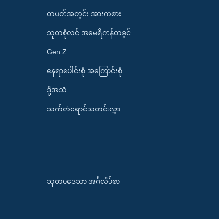
တပတ်အတွင်း အားကစား
သုတစုံလင် အမေရိကန်တခွင်
Gen Z
နေရာပေါင်းစုံ အကြောင်းစုံ
ဒို့အသံ
သက်တံရောင်သတင်းလွှာ
သုတပဒေသာ အင်္ဂလိပ်စာ