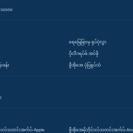
၀-၁၀း၀၀
ရေမြေခြားမှ ရုပ်ပုံလွှာ
ပိုလီဂရပ်ဖ်.အင်ဖို
်းခန်း
ဗွီအိုအေ ပုံပြရုပ်သံ
း
ိုင်းလ်သတင်းအက်ပ်-Apple
ဗွီအိုအေမိုဘိုင်းလ်သတင်းအက်ပ်-An