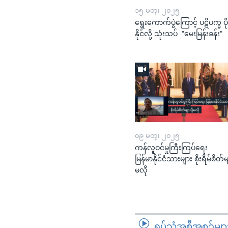
၁၅ မတ္၊ ၂၀၂၅
ရွေးကောက်ပွဲကြောင့် ပဋိပက္ခ ပို
နိုင်လို့ သုံးသပ် "မေးမြန်းခန်း"
၀၉ မတ္၊ ၂၀၂၅
ကန်လူဝင်မှုကြီးကြပ်ရေး
မြန်မာနိုင်ငံသားများ စိုးရိမ်စိတ်မျာ
မလို
ရုပ်သံအစီအစဉ်မျာ