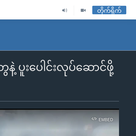
တိုက်ရိုက်
့ ပူးပေါင်းလုပ်ဆောင်ဖို့
EMBED