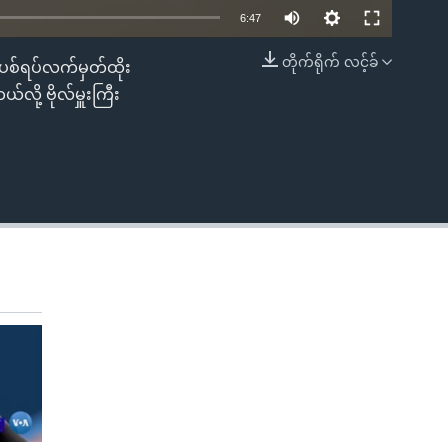
6:47
တိုက်ရိုက် လင့်ခ်
အပစ်ရပ်လက်မှတ်ထိုး
EMBED
ို့ ဗိုလ်မှူးကြီး