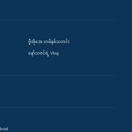
ဗွီအိုအေ တမိနစ်သတင်း
နော်သဇင်ရဲ့ Vlog
droid