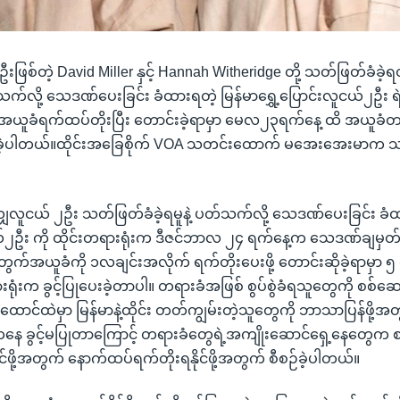
ဖြစ်တဲ့ David Miller နှင့် Hannah Witheridge တို့ သတ်ဖြတ်ခံခဲ့ရတဲ
သက်လို့ သေဒဏ်ပေးခြင်း ခံထားရတဲ့ မြန်မာရွှေ့ပြောင်းလူငယ်၂ဦး ရ
ု အယူခံရက်ထပ်တိုးပြီး တောင်းခဲ့ရာမှာ မေလ၂၃ရက်နေ့ ထိ အယူခံ
်ပြုခဲ့ပါတယ်။ထိုင်းအခြေစိုက် VOA သတင်းထောက် မအေးအေးမာက သ
ြိတိသျှလူငယ် ၂ဦး သတ်ဖြတ်ခံခဲ့ရမူနဲ့ ပတ်သက်လို့ သေဒဏ်ပေးခြင်း ခံ
ငယ်၂ဦး ကို ထိုင်းတရားရုံးက ဒီဇင်ဘာလ ၂၄ ရက်နေ့က သေဒဏ်ချမှတ်လိ
အတွက်အယူခံကို ၁လချင်းအလိုက် ရက်တိုးပေးဖို့ တောင်းဆိုခဲ့ရာမှာ
ရုံးက ခွင့်ပြုပေးခဲ့တာပါ။ တရားခံအဖြစ် စွပ်စွဲခံရသူတွေကို စစ်ဆေးမ
ာင်ထဲမှာ မြန်မာနဲ့ထိုင်း တတ်ကျွမ်းတဲ့သူတွေကို ဘာသာပြန်ဖို့အ
ေ ခွင့်မပြုတာကြောင့် တရားခံတွေရဲ့အကျိုးဆောင်ရှေ့နေတွေက စ
ုင်ဖို့အတွက် နောက်ထပ်ရက်တိုးရနိုင်ဖို့အတွက် စီစဉ်ခဲ့ပါတယ်။