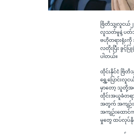
ဗြိတိသျှလူငယ်၂ဦး
လူသတ်မူနဲ့ ပတ်
ဗဟိုတရားရုံးကိ
လတိုးပြီး ခွင့
ပါတယ်။
ထိုင်းနိုင်ငံ ဗ
ရွှေ့ပြောင်းလူ
မှာတော့ သူတို့
ထိုင်းအယူခံတရား
အတွက် အကျဉ်းထေ
အကျဉ်းထောင်ကန
မှုတွေ ထပ်လုပ်နိ