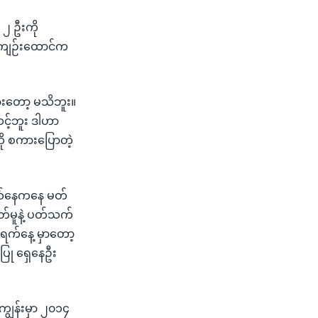
၂ ဦးကို
း အကျဉ်းထောင်က
ားတော့ မသိဘူး။
င့်ဘူး ဒါဟာ
ို စကားပြောတဲ့
ရက်နေကနေ မတ်
တ်မူနဲ့ ပတ်သက်
ရက်နေ့ မှာတော့
ပြု ရှေနေဦး
ကျွန်းမှာ ၂၀၁၄