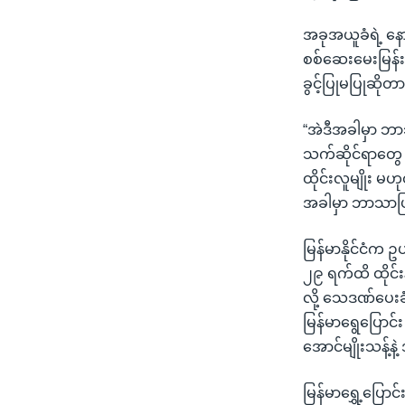
အခုအယူခံရဲ့ န
စစ်ဆေးမေးမြန်းန
ခွင့်ပြုမပြုဆိ
“အဲဒီအခါမှာ ဘာ
သက်ဆိုင်ရာတွေ 
ထိုင်းလူမျိုး 
အခါမှာ ဘာသာပြန
မြန်မာနိုင်ငံက
၂၉ ရက်ထိ ထိုင်း
လို့ သေဒဏ်ပေးခ
မြန်မာရွေပြောင်
အောင်မျိုးသန့်နဲ
မြန်မာရွှေ့ပြော