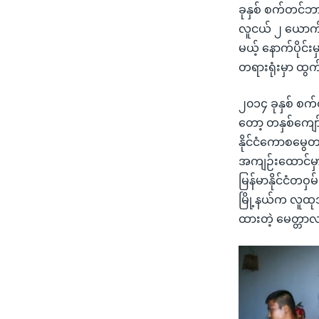
ခုနှစ် စက်တင်ဘာ 
လူငယ် ၂ ယောက်က
မယ့် နောက်ပိုင်း
တရားရုံးမှာ ထွက
၂၀၁၄ ခုနှစ် စက်
တော့ တနှစ်ကျော်
နိုင်ငံကောစမွေတ
အကျဉ်းထောင်မှာ
မြန်မာနိုင်ငံတဝ
မြို့နယ်က လူထုအ
ထားတဲ့ မေတ္တာလ