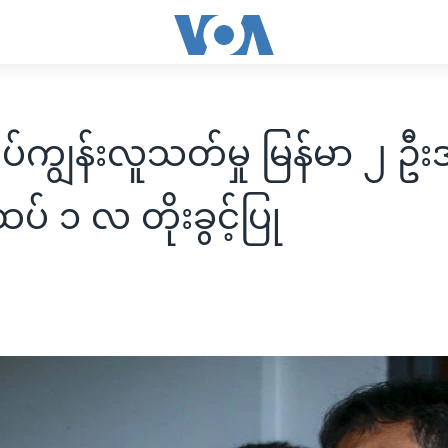
ိပ်ကျွန်းလူသတ်မှု မြန်မာ ၂ ဦ
် ၁ လ တိုးခွင့်ပြု