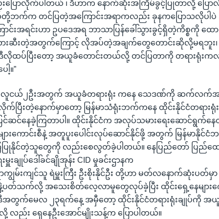
ပြောလိုက်ပါတယ် ၊ ဒီဟာက နောက်ဆုံးအကြိမ်ခွင့်ပြုတာလို့ ပြောလ
တို့ဘက်က တင်ပြတဲ့အကြောင်းအရာကလည်း ခုနကပြောသလိုပါပဲ အခ
ောင်းအရင်းဟာ ဥပဒေအရ ဘာသာပြန်ခေါ်သွားခွင့်ရှိတဲ့ကိစ္စကို ထေ
နဲ့ တားဆီးတဲ့အတွက်ကြောင့် လိုအပ်တဲ့အချက်တွေတောင်းဆိုလို့မရဘူး၊ 
ာင့်ဒီလိုထပ်ပြီးတော့ အယူခံတောင်းတယ်လို့ တင်ပြတာကို တရားရုံး
ေါ့။”
ောင်းလူငယ်၂ဦးအတွက် အယူခံတရားရုံး ကနေ သေဒဏ်ကို ဆက်လက်အတည
ုက်ပြီးတဲ့နောက်မှာတော့ မြန်မာသံရုံးဘက်ကနေ ထိုင်းနိုင်ငံတရားရုံ
ြင်ဆင်နေခဲ့ကြတာပါ။ ထိုင်းနိုင်ငံက အလုပ်သမားရေးဆောင်ရွက်နေ
များကောင်းစီနဲ့ အတူပူးပေါင်းလုပ်ဆောင်နိုင်ဖို့ အတွက် မြန်မာနိုင်င
ံပြုနိုင်တဲ့သူတွေကို လည်းစေလွတ်ခဲ့ပါတယ်။ နေပြည်တော် ပြည်ထောင
ရေးမှူးချုပ်ဒေါ်ခင်ချိုအုန်း CID မှုခင်းဌာနက
ရာကျွမ်းကျင်သူ ရဲမှူးကြီး ဦးစိုးနိုင်ဦး တို့ဟာ မတ်လနောက်ဆုံးပတ်မှာ ထ
ုနဲ့ပတ်သက်လို့ အသေးစိတ်လေ့လာမူတွေလုပ်ခဲ့ပြီး ထိုင်းရှေ့နေများက
ဒီအတွက်မေလ ၂၃ရက်နေ့ အမှီတော့ ထိုင်းနိုင်ငံတရားရုံးချုပ်ကို အယူခ
လို့ လည်း ရှေနေဦးအောင်မျိုးသန့်က ပြောပါတယ်။