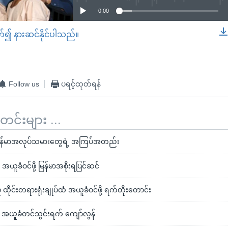
0:00
တ်၍ နားဆင်နိုင်ပါသည်။
EMBED
Follow us
ပရင့်ထုတ်ရန်
်းများ ...
မြန်မာအလုပ်သမားတွေရဲ့ အကြပ်အတည်း
အယူခံဝင်ဖို့ မြန်မာအစိုးရပြင်ဆင်
 ထိုင်းတရားရုံးချုပ်ထံ အယူခံဝင်ဖို့ ရက်တိုးတောင်း
မှု အယူခံတင်သွင်းရက် ကျော်လွန်