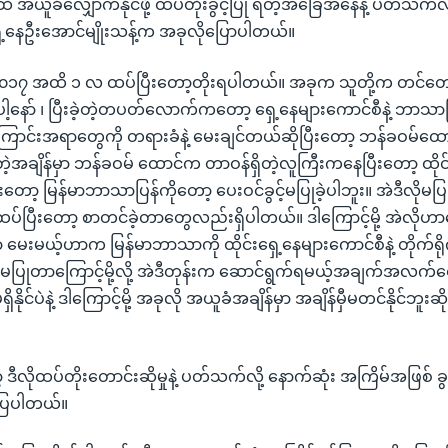
ယူခံလျှောက်နိုင်ဖို့ ထပ်တိုးခွင့်ပြု ရတဲ့အခြေအနေနဲ့ ပတ်သက်လိ
့နေဦးအောင်မျိုးသန့်က အခုလိုပြောပါတယ်။
၀၁၇ အထိ ၁ လ ထပ်ပြီးတော့တိုးရပါတယ်။ အခုက သူတို့က တင်တေ
ါ့နော် ၊ ပြီးခဲ့တဲ့တပတ်လောက်ကတော့ ရှေ့နေများကောင်စီနဲ့ ဘာသာပြန
င်းအရာတွေကို တရားခံနဲ့ မေးချင်တယ်ဆိုပြီးတော့ ဘန်ခဝမ်ထော
့အချိန်မှာ ဘန်ခဝမ် ထောင်က တာဝန်ရှိတဲ့လူကြီးကနေပြီးတော့ ထိုင်
ီးတော့ မြန်မာဘာသာပြန်ကိုတော့ ပေးဝင်ခွင့်မပြုခဲ့ပါဘူး။ အဲဒီလိုမပြုလ
ပ်ပြီးတော့ စာတင်ခဲ့တာတွေလည်းရှိပါတယ်။ ဒါကြောင့်မို့ အဲလို
းမယ့်ဟာက မြန်မာဘာသာကို ထိုင်းရှေ့နေများကောင်စီနဲ့ တိုက်ရိုက်မ
့်မပြုတာကြောင့်မို့လို့ အဲဒီတုန်းက ဆောင်ရွက်ရမယ့်အချက်အလက
ိနိုင်ပဲနဲ့ ဒါကြောင့်မို့ အခုလို အယူခံအချိန်မှာ အချိန်မှီမတင်နိုင်ဘူ
ဒီလိုထပ်တိုးတောင်းဆိုမှုနဲ့ ပတ်သက်လို့ နောက်ဆုံး အကြိမ်အဖြစ် ခွ
ာပြပါတယ်။