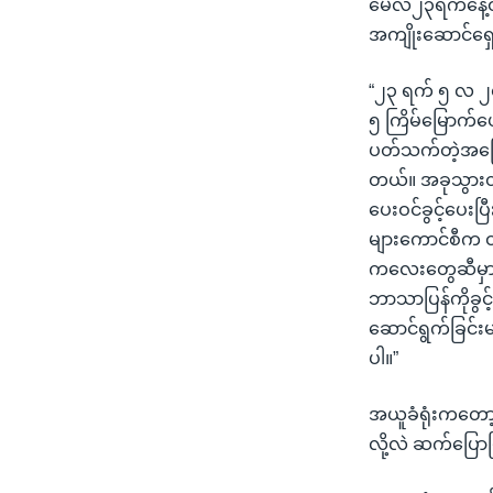
မေလ၂၃ရက်နေ့ထိ အ
အကျိုးဆောင်ရှေ
“၂၃ ရက် ၅ လ ၂
၅ ကြိမ်မြောက်ပေ
ပတ်သက်တဲ့အကြော
တယ်။ အခုသွားတဲ
ပေးဝင်ခွင့်ပေးပြ
များကောင်စီက ထ
ကလေးတွေဆီမှာ မေ
ဘာသာပြန်ကိုခွင
ဆောင်ရွက်ခြင်းမရှ
ပါ။”
အယူခံရုံးကတော့ 
လို့လဲ ဆက်ပြေ