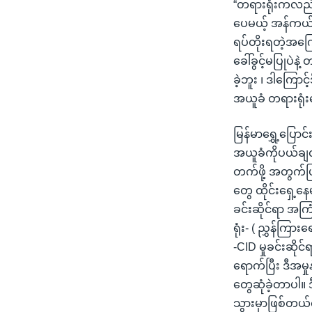
“တရားရုံးကလည်း
ပေမယ့် အန်ကယ်
ရပ်တိုးရတဲ့အကြ
ခေါ်ခွင့်မပြုပဲ
ခဲ့ဘူး ၊ ဒါကြေ
အယူခံ တရားရုံးပ
မြန်မာရွှေ့ပြ
အယူခံကိုပယ်ချလိ
တက်ဖို့ အတွက်ပ
တွေ ထိုင်းရှေ့နေ
ခင်းဆိုင်ရာ အကြ
ရုံး- ( ညွှန်ကြား
-CID မှုခင်းဆိုင်
ရောက်ပြီး ဒီအမှ
တွေဆုံခဲ့တာပါ။ 
သွားမှာဖြစ်တယ်