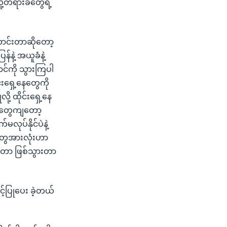
ု့တရားခံတွေရဲ့
ာင်းတာဆိုတော့
်နဲ့ အယူခံနဲ့
င်ကို သွားကြပါ
းရှေ့နေတွေကို
ို့ ထိုင်းရှေ့နေ
ဟာတွေကျတော့
လုပ်နိုင်ပဲနဲ့
်တွေအားလုံးဟာ
းဆိုတာ ဖြစ်သွားတာ
င့်ပြုပေး ခဲ့တယ်