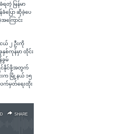
ခံရတဲ့ မြန်မာ
ံပြော ဆိုခဲ့ပေ
်တဲ့အကြောင်း
ူငယ် ၂ ဦးကို
စ်ကုန်မှာ ထိုင်း
ခွမ်
ိုင်ဖို့အတွက်
်းက မြို့နယ် ၁၅
 လက်မှတ်ရေးထိုး
D
SHARE