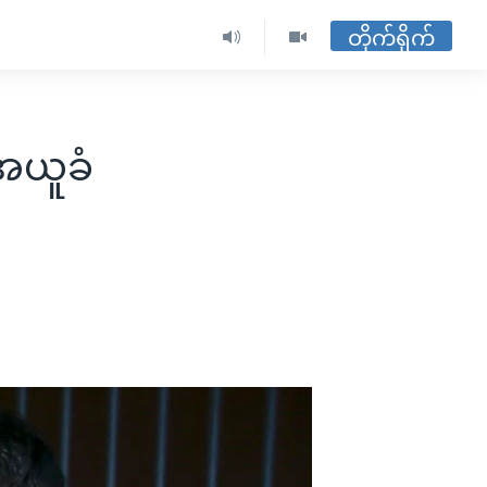
တိုက်ရိုက်
းအယူခံ