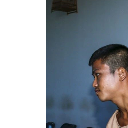
သုတပဒေသာ အင်္ဂလိပ်စာ
အ
ညွန်း
စာမျက်နှာ
သို့
ကျော်
ကြည့်
ရန်
ရှာဖွေ
ရန်
နေရာ
သို့
ကျော်
ရန်