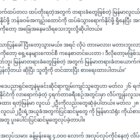
ောက်ထပ်တလ ထပ်တိုးရတဲ့အတွက် တရားခံတွေဖြစ်တဲ့ မြန်မာလူငယ် 
ိုင်ဖို့ ဘန်ခဝမ်အကျဉ်းထောင်ကို ထပ်မံသွားရောက်နိုင်ဖို့ ရှိနေပြီ
ုတာကိုတော့ အခြေအနေမသိရသေးဘူးလို့ဆိုပါတယ်။
သာပြန်ခေါ်ပြီးတော့သွားမယ်။ အရင် လိုပဲ တားမလား၊ မတားဘူးလ
ကိုတော့ ရှေ့နေများကောင်စီ ကနေစာတင်ပေးတာ ၊ ဒီလိုတော့မဖြစ်သ
မဟုတ်ဘူး မြန်မာတရားခံတွေဖြစ်တဲ့ အတွက် မြန်မာတရားခံတယောက်က
်လိုတယ် ဆိုပြီး သူတို့ကို တင်ထားပြီး စားရေးထားပါတယ်။”
 ဥပဒေပညာရှင်တွေနဲမူခင်းဆိုင်ရာကျွမ်းကျင်သူတွေဟာ မတ်လ ၂၆ 
နိုင်ငံကို လာရောက်ခဲ့တဲ့ ၄ရက်တာခရီးစဉ်အတွင်းမှာ လိပ်ကျွန်းလူသ
ံထား ရတဲ့မြန်မာ လူငယ် ၂ဦးကိုလည်းတွေဆုံခဲ့ပါတယ်။ မတ်လ ၂၈ 
း လူငယ်၂ဦးရဲ့အယူခံအတွက်ပြင်ဆင်မူတွေ ကို မြန်မာသံရုံး ကိုယ်စား
့ အတူ ပူးပေါင်းပြင်ဆင်မူတွေလုပ်ခဲ့တာပါ။
င်းအလုပ်သမား ခန့်မှန်းချေ ၄,၀၀၀ လောက် အလုပ်လုပ်ကိုင်နေတဲ့ လိပ်