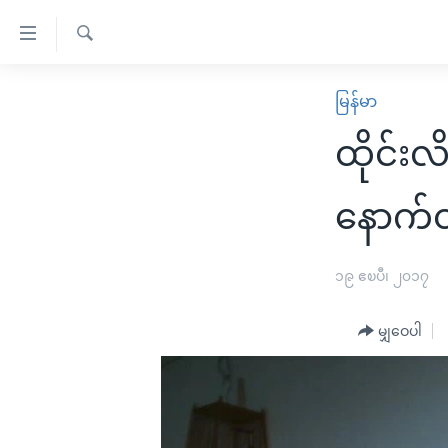
သုံး
ရ
ရှာဖွေ
လွယ်ကူ
မူလစာမျက်နှာ
မြန်မာ
ရ
စေ
မြန်မာ
လာ
ထိုင်းလ
သည့်
ဒ်
ကမ္ဘာ့သတင်းများ
Link
ဗွီဒီယို
နိုင်ငံတကာ
နောက်ထပ
များ
သတင်းလွတ်လပ်ခွင့်
အမေရိကန်
ပင်မ
ရပ်ဝန်းတခု လမ်းတခု အလွန်
တရုတ်
၁၉ ဧၿပီ၊ ၂၀၁၇
အကြောင်းအရာ
အင်္ဂလိပ်စာလေ့လာမယ်
အစ္စရေး-ပါလက်စတိုင်း
သို့
မျှဝေပါ
အပတ်စဉ်ကဏ္ဍများ
အမေရိကန်သုံးအီဒီယံ
ကျော်
ကြည့်
ရေဒီယိုနှင့်ရုပ်သံ အချက်အလက်များ
မကြေးမုံရဲ့ အင်္ဂလိပ်စာ
ရေဒီယို
ရန်
ရေဒီယို/တီဗွီအစီအစဉ်
ရုပ်ရှင်ထဲက အင်္ဂလိပ်စာ
တီဗွီ
ပင်မ