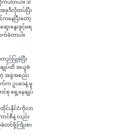
ိုက်ပါတယ်။ ဒါ
ုဒီလိုထပ်ပြီး
ာင်ကနေပြီးတော့
ဆွေးနွေးခွင့်မရ
ကလက်ခံတာပါ။
်ပြုခဲ့ပြီး
းချုပ်ထိ အယူခံ
တဲ့ အဖွဲအစည်း
ံဘက်က ဥပဒေနဲ့ မူ
်စု ရှေ့နေချုပ်
ိုင်းနိုင်ငံကိုလာ
ောင်စီနဲ့ လည်း
ံတင်ဖို့ကြိုးစာ