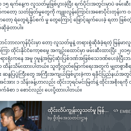
၁၅ ရက်နေ့က လူသတ်မှုဖြစ်ပွားခဲ့ပြီး ရက်ပိုင်းအတွင်းမှာပဲ ဖမ်းဆီး
တော့ သတ်ဖြတ်မှုတွေကို ကျူးလွန်ကြောင်းအစောပိုင်းတုန်းက ဝန်ခ
မှာတော့ ရဲတွေရဲ့နှိပ်စက် မှု တွေကြောင့် ဖြောင့်ချက်ပေးခဲ့ ရတာ ဖြစ
်ဆိုခဲ့တာပါ။
တင်ဘာလကုန်ပိုင်းမှာ တော့ လူသတ်မူနဲ့ တရားစွဲဆိုခံခဲ့ရတဲ့ မြန်မာလ
ကြာ ထိုင်းနိုင်ငံကော့စမွေ အကျဉ်းထောင်မှာ ဖမ်းဆီးထားပြီး ၂၀၁၅ခုနှ
ရားရုံးကနေ အမူ ၇မူနဲ့အမြင့်ဆုံးပြစ်ဒဏ်အဖြစ်သေဒဏ်ပေးခဲ့ပြီးဘန်
 ထိန်းသိမ်းထားပါတယ်။ သူတို့လွှတ်မြောက်ရေးအတွက် မျှတစွာစီရင်န
ှမ်း ဆန္ဒပြပွဲကြီးတွေ အကြီးအကျယ်ဖြစ်ပွားခဲ့ကာ ရခိုင်ပြည်နယ်အတွင
င်အား ၁ သိန်းခန့်ဟာလည်း ထိုင်းဘုရင်မင်းမြတ်နဲ့ ထိုင်းအစိုးရကို
က်ခံစာ ၁ စောင်လည်း ပေးပို့ထားပါတယ်။
ထိုင်းလိပ်ကျွန်းလူသတ်မှု မြန်မာ ၂ ဦးအယူခံ နောက်ထပ် ၁ လ တိုးခွင့်ပြု
EMBE
by
ဗွီအိုအေသတင်းဌာန
No media source currently available