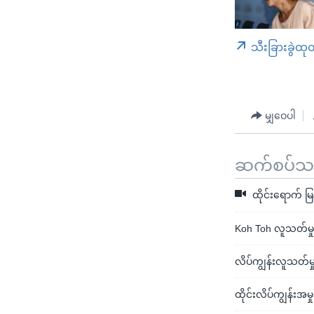
သီးခြားခွဲထု
မျှဝေပါ
ဆက်စပ်သတင
ထိုင်းရောက် 
Koh Toh လူသတ်မှု 
လိပ်ကျွန်းလူသတ်မှု
ထိုင်းလိပ်ကျွန်းအ