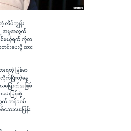
့ လိပ်ကျွန်း
ဲ့ အမှုအတွက်
တင်မယ့်ရက် ကိုတ
တင်းပေးပို့ ထား
ထားရတဲ့ မြန်မာ
ုက်ပြီးတဲ့နေ့
 ၅ လမြောက်အဖြစ်
ေးမြန်းဖို့
တွက် ဘန်ခဝမ်
စ်ဆေးမေးမြန်း