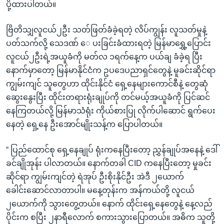
ပို့ထားပါတယ်။
ဗြိတိသျှလူငယ်၂ဦး သတ်ဖြတ်ခံခဲ့ရတဲ့ လိပ်ကျွန်း လူသတ်မှုနဲ့
ပတ်သက်လို့ သေဒဏ် ေ ပးခြင်းခံထားရတဲ့ မြန်မာရွှေ့ပြောင်း
လူငယ်၂ဦးရဲ့အယူခံကို မတ်လ ၁ရက်နေ့က ပယ်ချ ခံခဲ့ရ ပြီး
နောက်မှာတော့ မြန်မာနိုင်ငံက ဥပဒေပညာရှင်တွေနဲ့ မူခင်းဆိုင်ရာ
ကျွမ်းကျင် သူတွေဟာ ထိုင်းနိုင်ငံ ရှေ့နေများကောင်စီနဲ့ တွေဆုံ
ဆွေးနွေးပြီး ထိုင်းတရားရုံးချုပ်ကို တင်မယ့်အယူခံကို ပြင်ဆင်
နေကြတယ်လို့ မြန်မာသံရုံး ကိုယ်စားပြု လိုက်ပါဆောင် ရွက်ပေး
နေတဲ့ ရှေ့နေ ဦးအောင်မျိုးသန့်က ပြောပါတယ်။
“ ပြည်ထောင်စု ရှေ့နေချုပ် ရုံးကနေပြီးတော့ ညွှန်ချုပ်အနေနဲ့ ဒေါ်
ခင်ချိုအုန်း ပါလာတယ်။ နောက်တခါ CID ကနေပြီးတော့ မှုခင်း
ဆိုင်ရာ ကျွမ်းကျင်တဲ့ ရဲအုပ် ဦးစိုးနိုင်ဦး အဲဒီ ၂ယောက်
ခေါင်းဆောင်လာတာပါ။ မနေ့တုန်းက အန်ကယ်တို့ လူငယ်
၂ယောက်ကို သွားတွေ့တယ်။ နောက် ထိုင်းရှေ့နေတွေနဲ့ နေ့လည်
ပိုင်းက စပြီး ၂နာရီလောက် စကားသွားပြောတယ်။ အဓိက သူတို့