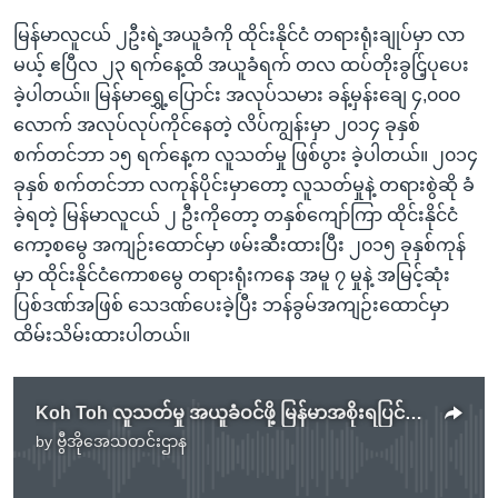
မြန်မာလူငယ် ၂ဦးရဲ့အယူခံကို ထိုင်းနိုင်ငံ တရားရုံးချုပ်မှာ လာ
မယ့် ဧပြီလ ၂၃ ရက်နေ့ထိ အယူခံရက် တလ ထပ်တိုးခွင်ြ့ပုပေး
ခဲ့ပါတယ်။ မြန်မာရွှေ့ပြောင်း အလုပ်သမား ခန့်မှန်းချေ ၄,၀၀၀
လောက် အလုပ်လုပ်ကိုင်နေတဲ့ လိပ်ကျွန်းမှာ ၂၀၁၄ ခုနှစ်
စက်တင်ဘာ ၁၅ ရက်နေ့က လူသတ်မှု ဖြစ်ပွား ခဲ့ပါတယ်။ ၂၀၁၄
ခုနှစ် စက်တင်ဘာ လကုန်ပိုင်းမှာတော့ လူသတ်မှုနဲ့ တရားစွဲဆို ခံ
ခဲ့ရတဲ့ မြန်မာလူငယ် ၂ ဦးကိုတော့ တနှစ်ကျော်ကြာ ထိုင်းနိုင်ငံ
ကော့စမွေ အကျဉ်းထောင်မှာ ဖမ်းဆီးထားပြီး ၂၀၁၅ ခုနှစ်ကုန်
မှာ ထိုင်းနိုင်ငံကောစမွေ တရားရုံးကနေ အမူ ၇ မှုနဲ့ အမြင့်ဆုံး
ပြစ်ဒဏ်အဖြစ် သေဒဏ်ပေးခဲ့ပြီး ဘန်ခွမ်အကျဉ်းထောင်မှာ
ထိမ်းသိမ်းထားပါတယ်။
Koh Toh လူသတ်မှု အယူခံဝင်ဖို့ မြန်မာအစိုးရပြင်ဆင်
by
ဗွီအိုအေသတင်းဌာန
No media source currently available