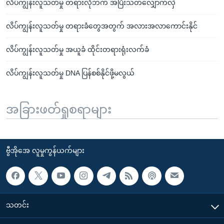
လိပ်ကျွန်းလူသတ်မှု တရားလိုဘက် အပြီးသတ်လျှောက်လှဲ
လိပ်ကျွန်းလူသတ်မှု တရားခံတွေအတွက် အလားအလာကောင်းနိုင်
လိပ်ကျွန်းလူသတ်မှု အယူခံ ထိုင်းတရားရုံးလက်ခံ
လိပ်ကျွန်းလူသတ်မှု DNA ပြန်စစ်နိုင်ဖို့မလွယ်
အခြားဖတ်ရှုစရာများ
ဗွီအိုအေ လူမှုကွန်ယက်များ
သတင်း