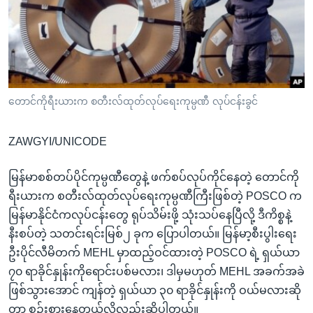
အ
သုတပဒေသာ အင်္ဂလိပ်စာ
ညွန်း
Learning English
စာမျက်နှာ
သို့
ဗွီအိုအေ လူမှုကွန်ယက်များ
ကျော်
ကြည့်
တောင်ကိုရီးယားက စတီးလ်ထုတ်လုပ်ရေးကုမ္ပဏီ လုပ်ငန်းခွင်
ရန်
ဘာသာစကားများ
ရှာဖွေ
ZAWGYI/UNICODE
ရန်
နေရာ
မြန်မာစစ်တပ်ပိုင်ကုမ္ပဏီတွေနဲ့ ဖက်စပ်လုပ်ကိုင်နေတဲ့ တောင်ကို
သို့
ရီးယားက စတီးလ်ထုတ်လုပ်ရေးကုမ္ပဏီကြီးဖြစ်တဲ့ POSCO က
ကျော်
မြန်မာနိုင်ငံကလုပ်ငန်းတွေ ရုပ်သိမ်းဖို့ သုံးသပ်နေပြီလို့ ဒီကိစ္စနဲ့
ရန်
နီးစပ်တဲ့ သတင်းရင်းမြစ်၂ ခုက ပြောပါတယ်။ မြန်မာ့စီးပွါးရေး
ဦးပိုင်လီမိတက် MEHL မှာထည့်ဝင်ထားတဲ့ POSCO ရဲ့ ရှယ်ယာ
၇၀ ရာခိုင်နှုန်းကိုရောင်းပစ်မလား၊ ဒါမှမဟုတ် MEHL အခက်အခဲ
ဖြစ်သွားအောင် ကျန်တဲ့ ရှယ်ယာ ၃၀ ရာခိုင်နှုန်းကို ဝယ်မလားဆို
တာ စဉ်းစားနေတယ်လို့လည်းဆိုပါတယ်။