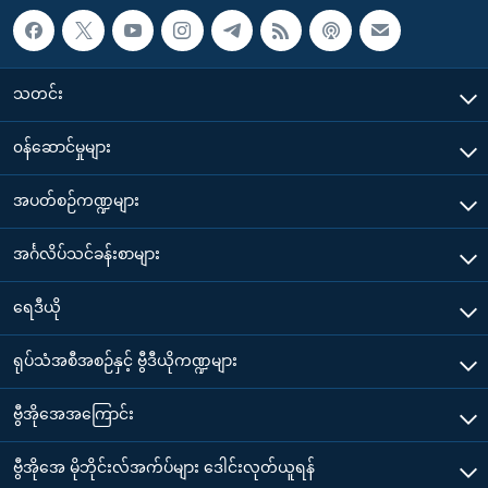
သတင်း
၀န်ဆောင်မှုများ
အပတ်စဉ်ကဏ္ဍများ
အင်္ဂလိပ်သင်ခန်းစာများ
ရေဒီယို
ရုပ်သံအစီအစဉ်နှင့် ဗွီဒီယိုကဏ္ဍများ
ဗွီအိုအေအကြောင်း
ဗွီအိုအေ မိုဘိုင်းလ်အက်ပ်များ ဒေါင်းလုတ်ယူရန်