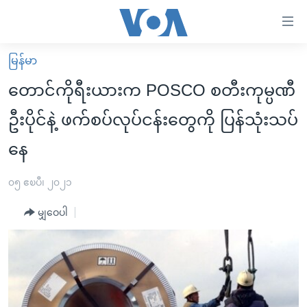
သုံး
ရ
လွယ်ကူ
မြန်မာ
မူလစာမျက်နှာ
စေ
တောင်ကိုရီးယားက POSCO စတီးကုမ္ပဏီ
မြန်မာ
သည့်
ဦးပိုင်နဲ့ ဖက်စပ်လုပ်ငန်းတွေကို ပြန်သုံးသပ်
ကမ္ဘာ့သတင်းများ
Link
နေ
ဗွီဒီယို
နိုင်ငံတကာ
များ
သတင်းလွတ်လပ်ခွင့်
အမေရိကန်
ပင်မ
၀၅ ဧၿပီ၊ ၂၀၂၁
ရပ်ဝန်းတခု လမ်းတခု အလွန်
တရုတ်
အကြောင်းအရာ
မျှဝေပါ
သို့
အင်္ဂလိပ်စာလေ့လာမယ်
အစ္စရေး-ပါလက်စတိုင်း
ကျော်
အပတ်စဉ်ကဏ္ဍများ
အမေရိကန်သုံးအီဒီယံ
ကြည့်
ရေဒီယိုနှင့်ရုပ်သံ အချက်အလက်များ
မကြေးမုံရဲ့ အင်္ဂလိပ်စာ
ရေဒီယို
ရန်
ပင်မ
ရေဒီယို/တီဗွီအစီအစဉ်
ရုပ်ရှင်ထဲက အင်္ဂလိပ်စာ
တီဗွီ