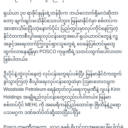
ရှယ်ယာ ၃၀ ရာခိုင်နှုန်းရဲ့တန်ဖိုးက ဘယ်လောက်ရှိမလဲဆိုတာ
တော့ ချက်ချင်းမသိနိုင်သေးပါဘူး။ မြန်မာနိုင်ငံမှာ စစ်တပ်က
အာဏာသိမ်းပြီးတဲ့နောက်ပိုင်း ပြည်တွင်းမှာလုပ်ကိုင်နေကြတဲ့
နိုင်ငံတကာစီးပွါးရေးလုပ်ငန်းတွေအပေါ် ရှယ်ယာဝင်တွေနဲ့ လူ့
အခွင့်အရေးတက်ကြွလှုပ်ရှားသူတွေရဲ့ ဝေဖန်ပြစ်တင်မှုတွေ
ထွက်လာနေချိန်မှာ POSCO ကုမ္ပဏီရဲ့သတင်းထွက်ပေါ်လာတာ
ဖြစ်ပါတယ်။
ဦးပိုင်နဲ့တွဲလုပ်နေတဲ့ လုပ်ငန်းတွေရပ်ပစ်ပြီး မြန်မာနိုင်ငံကထွက်
ခွါသွားကြတဲ့ စီးပွါးရေးလုပ်ငန်းတွေထဲမှာ သြစးတေးလျက
Woodside Petroleum ရေနံထုတ်လုပ်ရေးကုမ္ပဏီနဲ့ ဂျပန် Kirin
Holdings အချိုရည်လုပ်ငန်းတွေလည်းပါပါတယ်။ မြန်မာ
စစ်တပ်ပိုင် MEHL ကို အမေရိကန်ပြည်ထောင်စု၊ ဗြိတိန်နဲ့ဥရော
ပသမဂ္ဂက ဒဏ်ခတ်ပိတ်ဆို့ထားပြီးပါပြီ။
Posco ကုမ္ပဏီကတော့ ၂၀၁၇ ခုနှစ် ရိုဟင်ဂျာအရေးပေါ်ပေါက်ခဲ့