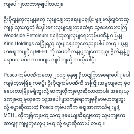
ကျပေါျလာတာဖွဈပါတယျ။
ဦးပိုငျနဲ့တှဲလုပျနတေဲ့ လုပျငနျးတှရေပျပဈပွီး မွနျမာနိုငျငံကထှ
ကျခှါသှားကွတဲ့ စီးပှါးရေးလုပျငနျးတှထေဲမှာ သွစးတေးလကြ
Woodside Petroleum ရနေံထုတျလုပျရေးကုမ်ပဏီနဲ့ ဂပြနျ
Kirin Holdings အခြိုရညျလုပျငနျးတှလေညျးပါပါတယျ။ မွနျ
မာစဈတပျပိုငျ MEHL ကို အမရေိကနျပွညျထောငျစု၊ ဗွိတိနျနဲ့ဥ
ရောပသမဂ်ဂက ဒဏျခတျပိတျဆို့ထားပွီးပါပွီ။
Posco ကုမ်ပဏီကတော့ ၂၀၁၇ ခုနှဈ ရိုဟငျဂြာအရေးပေါျပေါ
ကျခဲ့တဲ့အခြိနျကစပွီး ဦးပိုငျကုမ်ပဏီကို အကြိုးအမွတျတှေ ခှဲဝ
ပေေးတာမြိုးမရှိဘူးလို့ ဆကျတိုကျပွောဆိုလာတာပါ။ အရေးယူ
ဒဏျခတျမှုတှကေ သူ့အပေါျသကျရောကျမှုရှိမှာမဟုတျဘူး
လို့ ပွောဆိုထားတဲ့ Posco ကုမ်ပဏီက စဈအာဏာသိမျးမှုနဲ့
MEHL တိုကျရိုကျပတျသကျနမေယျဆိုရငျတော့ သူ့ဖကျကေ
ဆာငျရှကျမှုတှလေုပျမယျလို့ ပွောဆိုထားပါတယျ။