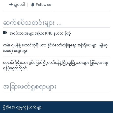
မျှဝေပါ
Follow us
ဆက်စပ်သတင်းများ ...
အရပ်သားအများအပြား KNU နယ်ထဲ ခိုလှုံ
ကန်၊ ဂျပန်နဲ့ တောင်ကိုရီးယား နိုင်ငံတော်လုံခြုံရေး အကြံပေးများ မြန်မာ့
အရေး ဆွေးနွေး
တောင်ကိုရီးယား ဂွမ်မြောင်မြို့တော်ဝန်နဲ့ မြို့သူမြို့သားများ မြန်မာ့အရေး
ရန်ပုံငွေထည့်ဝင်
အခြားဖတ်ရှုစရာများ
ဗွီအိုအေ လူမှုကွန်ယက်များ