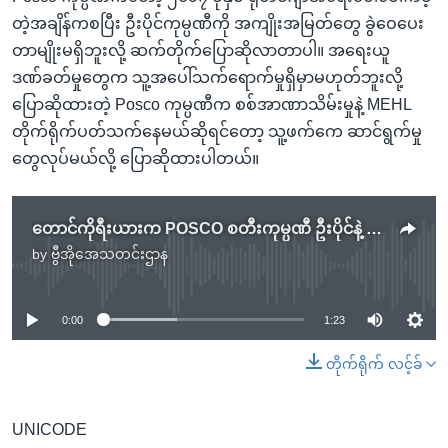
တဲ့အချိန်ကစပြီး ဦးပိုင်ကုမ္ပဏီကို အကျိုးအမြတ်တွေ ခွဲဝေပေး
တာမျိုးမရှိဘူးလို့ ဆက်တိုက်ပြောဆိုလာတာပါ။ အရေးယူ
ဒဏ်ခတ်မှုတွေက သူ့အပေါ်သက်ရောက်မှုရှိမှာမဟုတ်ဘူးလို့
ပြောဆိုထားတဲ့ Posco ကုမ္ပဏီက စစ်အာဏာသိမ်းမှုနဲ့ MEHL
တိုက်ရိုက်ပတ်သက်နေမယ်ဆိုရင်တော့ သူ့ဖက်ကေ ဆာင်ရွက်မှု
တွေလုပ်မယ်လို့ ပြောဆိုထားပါတယ်။
တောင်ကိုရီးယားက POSCO စတီးကုမ္ပဏီ ဦးပိုင်နဲ့ ဖက်စပ်လုပ်ငန်းတွေကို ပြန်သုံးသပ်နေ
by
ဗွီအိုအေသတင်းဌာန
No media source currently available
0:00
1:23
တိုက်ရိုက် လင့်ခ်
UNICODE