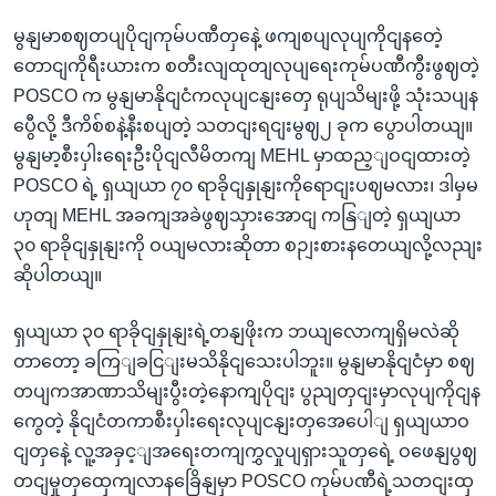
မွနျမာစဈတပျပိုငျကုမ်ပဏီတှနေဲ့ ဖကျစပျလုပျကိုငျနတေဲ့
တောငျကိုရီးယားက စတီးလျထုတျလုပျရေးကုမ်ပဏီကွီးဖွဈတဲ့
POSCO က မွနျမာနိုငျငံကလုပျငနျးတှေ ရုပျသိမျးဖို့ သုံးသပျန
ပွေီလို့ ဒီကိစ်စနဲ့နီးစပျတဲ့ သတငျးရငျးမွဈ၂ ခုက ပွောပါတယျ။
မွနျမာ့စီးပှါးရေးဦးပိုငျလီမိတကျ MEHL မှာထည့ျဝငျထားတဲ့
POSCO ရဲ့ ရှယျယာ ၇၀ ရာခိုငျနှုနျးကိုရောငျးပဈမလား၊ ဒါမှမ
ဟုတျ MEHL အခကျအခဲဖွဈသှားအောငျ ကနြျတဲ့ ရှယျယာ
၃၀ ရာခိုငျနှုနျးကို ဝယျမလားဆိုတာ စဉျးစားနတေယျလို့လညျး
ဆိုပါတယျ။
ရှယျယာ ၃၀ ရာခိုငျနှုနျးရဲ့တနျဖိုးက ဘယျလောကျရှိမလဲဆို
တာတော့ ခကြျခငြျးမသိနိုငျသေးပါဘူး။ မွနျမာနိုငျငံမှာ စဈ
တပျကအာဏာသိမျးပွီးတဲ့နောကျပိုငျး ပွညျတှငျးမှာလုပျကိုငျန
ကွေတဲ့ နိုငျငံတကာစီးပှါးရေးလုပျငနျးတှအေပေါျ ရှယျယာဝ
ငျတှနေဲ့ လူ့အခှင့ျအရေးတကျကွှလှုပျရှားသူတှရေဲ့ ဝဖေနျပွဈ
တငျမှုတှထှေကျလာနခြေိနျမှာ POSCO ကုမ်ပဏီရဲ့သတငျးထှ