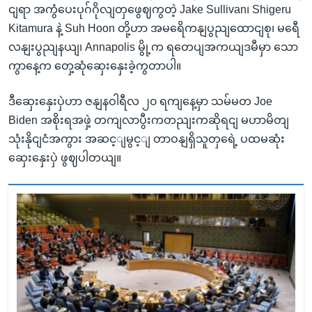
ငျရာ အကွံပေးပုဂ်ဂိုလျတှဖွေဈကွတဲ့ Jake Sullivan၊ Shigeru
Kitamura နဲ့ Suh Hoon တို့ဟာ အမရေိကနျပွညျထောငျစု၊ မရေီ
လနျးပွညျနယျ၊ Annapolis မွို့က ရတေပျအကယျဒမီမှာ သော
ကွာနေ့က တှေ့ဆုံဆှေးနှေးခဲ့ကွတာပါ။
ဒီဆှေးနှေးပှဲဟာ ဇနျနဝါရီလ ၂၀ ရကျနေ့မှာ သမ်မတ Joe
Biden အစိုးရအဖှဲ့ တကျလာပွီးကတညျးကဆိုရငျ မဟာမိတျ
သုံးနိုငျငံအကွား အဆင့ျမွင့ျ တာဝနျရှိသူတှရေဲ့ ပထမဆုံး
ဆှေးနှေးပှဲ ဖွဈပါတယျ။