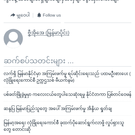
မျှဝေပါ
Follow us
ဗွီအိုအေ (မြန်မာပိုင်း)
ဆက်စပ်သတင်းများ ...
လက်ရှိ မြန်မာနိုင်ငံမှာ အကြမ်းဖက်မှု ရပ်ဆိုင်းရေးသည် ပထမဦးစားပေး (
လုံခြုံရေးကောင်စီ ဥက္ကဌသစ် ဗီယက်နမ်)
ပစ်ခတ်ဖြိုခွဲမှုမှာ ကလေးငယ်တွေပါသေဆုံးရမှု နိုင်ငံတကာ ပြစ်တင်ဝေဖန်
ဆန္ဒပြ မြန်မာပြည်သူတွေ အပေါ် အကြမ်းဖက်မှု အိန္ဒိယ ရှုတ်ချ
မြန်မာ့အရေး လုံခြုံရေးကောင်စီ ခုထက်ပိုဆောင်ရွက်လာဖို့ လှုပ်ရှားသူ
တွေ တောင်းဆို