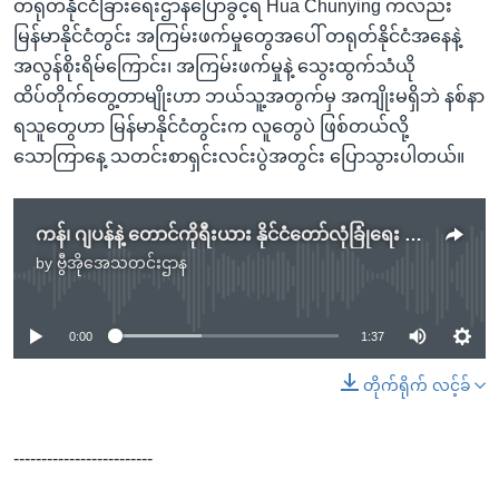
တရုတ်နိုင်ငံခြားရေးဌာနပြောခွင့်ရ Hua Chunying ကလည်း
မြန်မာနိုင်ငံတွင်း အကြမ်းဖက်မှုတွေအပေါ် တရုတ်နိုင်ငံအနေနဲ့
အလွန်စိုးရိမ်ကြောင်း၊ အကြမ်းဖက်မှုနဲ့ သွေးထွက်သံယို
ထိပ်တိုက်တွေ့တာမျိုးဟာ ဘယ်သူ့အတွက်မှ အကျိုးမရှိဘဲ နစ်နာ
ရသူတွေဟာ မြန်မာနိုင်ငံတွင်းက လူတွေပဲ ဖြစ်တယ်လို့
သောကြာနေ့ သတင်းစာရှင်းလင်းပွဲအတွင်း ပြောသွားပါတယ်။
ကန်၊ ဂျပန်နဲ့ တောင်ကိုရီးယား နိုင်ငံတော်လုံခြုံရေး အကြံပေးများ မြန်မာ့အရေး ဆွေးနွေး
by
ဗွီအိုအေသတင်းဌာန
No media source currently available
0:00
1:37
တိုက်ရိုက် လင့်ခ်
-------------------------