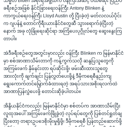
သမ္မတ Biden အစိုးရအဖွဲ့ထဲက ဝန်ကြီးအဆင့် ပထမဆုံး ပြည်ပ
ခရီးစဉ်အဖြစ် နိုင်ငံခြားရေးဝန်ကြီး Antony Blinken နဲ့
ကာကွယ်ရေးဝန်ကြီး Lloyd Austin တို့ ပြီးခဲ့တဲ့ မတ်လလယ်ပိုင်း
က ဂျပန်နဲ့ တောင်ကိုရီးယားနိုင်ငံတွေဆီ သွားရောက်ခဲ့ပြီးတဲ့
နောက် အခု လုံခြုံရေးဆိုင်ရာ အကြံပေးပုဂ္ဂိုလ်တွေ ဆွေးနွေးကြ
တာပါ။
အဲဒီခရီးစဉ်တွေအတွင်းမှာလည်း ဝန်ကြီး Blinken က မြန်မာနိုင်ငံ
မှာ စစ်အာဏာသိမ်းတာကို ကန့်ကွက်သလို ဆန္ဒပြသူတွေကို
အကြမ်းဖက် နှိမ်နင်းတာ ရပ်ဆိုင်းဖို့၊ ဖမ်းဆီးထားသူတွေ
အားလုံးကို ချက်ချင်း ပြန်လွှတ်ပေးဖို့နဲ့ ဒီမိုကရေစီနည်းကျ
ရွေးကောက်တင်မြှောက်ခံထားရတဲ့ အရပ်သားအစိုးရလက်ထဲ
အာဏာပြန်လွှဲပေးဖို့ တောင်းဆိုခဲ့ပါတယ်။
အိန္ဒိယနိုင်ငံကလည်း မြန်မာနိုင်ငံမှာ စစ်တပ်က အာဏာသိမ်းပြီး
လူထုအပေါ် အကြမ်းဖက်ဖြိုခွဲတဲ့ လုပ်ရပ်တွေကို ပြစ်တင်ရှုတ်ချ
ပြီးတော့ တရားဥပဒေစိုးမိုးမှုရှိဖို့၊ ဒီမိုကရေစီ ပြန်တည်ဆောက်ဖို့