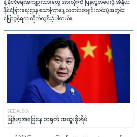
နဲ့ နိုင်ငံရေးအကျဉ်းသားတွေ အားလုံးကို ပြန်လွှတ်ပေးဖို့ အိန္ဒိယ
နိုင်ငံခြားရေးဌာန သောကြာနေ့ သတင်းစာရှင်းလင်းပွဲအတွင်း
ပြောခွင့်ရက တိုက်တွန်းခဲ့ပါတယ်။
SEE ALSO:
မြန်မာ့အခြေနေ တရုတ် အထူးစိုးရိမ်