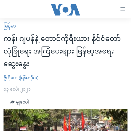
သုံး
ရ
လွယ်ကူ
မြန်မာ
မူလစာမျက်နှာ
စေ
ကန်၊ ဂျပန်နဲ့ တောင်ကိုရီးယား နိုင်ငံတော်
မြန်မာ
သည့်
လုံခြုံရေး အကြံပေးများ မြန်မာ့အရေး
ကမ္ဘာ့သတင်းများ
Link
ဆွေးနွေး
ဗွီဒီယို
နိုင်ငံတကာ
များ
သတင်းလွတ်လပ်ခွင့်
အမေရိကန်
ပင်မ
ဗွီအိုအေ (မြန်မာပိုင်း)
ရပ်ဝန်းတခု လမ်းတခု အလွန်
တရုတ်
အကြောင်းအရာ
၀၃ ဧၿပီ၊ ၂၀၂၁
သို့
အင်္ဂလိပ်စာလေ့လာမယ်
အစ္စရေး-ပါလက်စတိုင်း
ကျော်
မျှဝေပါ
အပတ်စဉ်ကဏ္ဍများ
အမေရိကန်သုံးအီဒီယံ
ကြည့်
ရေဒီယိုနှင့်ရုပ်သံ အချက်အလက်များ
မကြေးမုံရဲ့ အင်္ဂလိပ်စာ
ရေဒီယို
ရန်
ပင်မ
ရေဒီယို/တီဗွီအစီအစဉ်
ရုပ်ရှင်ထဲက အင်္ဂလိပ်စာ
တီဗွီ