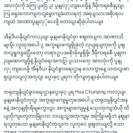
အားလုံးကို ခကြျခငြျး ပွနျလှှတျပေးဖို့နဲ့ ဒီမိုကရစေီနညျး
ကြ ရှေးကောကျတငျမွှောကျခံထားရတဲ့ အရပျသားအစိုးရလ
ကျထဲ အာဏာပွနျလှှဲပေးဖို့ တောငျးဆိုခဲ့ပါတယျ။
အိန်ဒိယနိုငျငံကလညျး မွနျမာနိုငျငံမှာ စဈတပျက အာဏာသိ
မျးပွီး လူထုအပေါျ အကွမျးဖကျဖွိုခှဲတဲ့ လုပျရပျတှကေို ပွဈ
တငျရှုတျခပြွီးတော့ တရားဥပဒစေိုးမိုးမှုရှိဖို့၊ ဒီမိုကရစေီ ပွနျတ
ညျဆောကျဖို့နဲ့ နိုငျငံရေးအကဉြျးသားတှေ အားလုံးကို ပွနျ
လှှတျပေးဖို့ အိန်ဒိယ နိုငျငံခွားရေးဌာန သောကွာနေ့ သတငျးစာ
ရှငျးလငျးပှဲအတှငျး ပွောခှင့ျရက တိုကျတှနျးခဲ့ပါတယျ။
တရုတျနိုငျငံခွားရေးဌာနပွောခှင့ျရ Hua Chunying ကလညျး
မွနျမာနိုငျငံတှငျး အကွမျးဖကျမှုတှအေပေါျ တရုတျနိုငျငံအန
နေဲ့ အလှနျစိုးရိမျကွောငျး၊ အကွမျးဖကျမှုနဲ့ သှေးထှကျသံယို ထိ
ပျတိုကျတှေ့တာမြိုးဟာ ဘယျသူ့အတှကျမှ အကြိုးမရှိဘဲ နဈနာ
ရသူတှဟော မွနျမာနိုငျငံတှငျးက လူတှပေဲ ဖွဈတယျလို့ သော
ကွာနေ့ သတငျးစာရှငျးလငျးပှဲအတှငျး ပွောသှားပါတယျ။