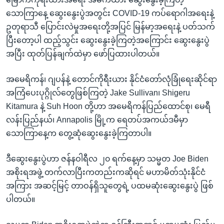
သောကြာနေ့ ဆွေးနွေးပွဲအတွင်း COVID-19 ကပ်ရောဂါအရေးနဲ့
ဥတုရာသီ ပြောင်းလဲမှုအရေးတို့အပြင် မြန်မာ့အရေးနဲ့ ပတ်သက်
ပြီးတော့ပါ ထည့်သွင်း ဆွေးနွေးခဲ့ကြတဲ့အကြောင်း ဆွေးနွေးပွဲ
အပြီး ထုတ်ပြန်ချက်ထဲမှာ ဖော်ပြထားပါတယ်။
အမေရိကန်၊ ဂျပန်နဲ့ တောင်ကိုရီးယား နိုင်ငံတော်လုံခြုံရေးဆိုင်ရာ
အကြံပေးပုဂ္ဂိုလ်တွေဖြစ်ကြတဲ့ Jake Sullivan၊ Shigeru
Kitamura နဲ့ Suh Hoon တို့ဟာ အမေရိကန်ပြည်ထောင်စု၊ မေရီ
လန်းပြည်နယ်၊ Annapolis မြို့က ရေတပ်အကယ်ဒမီမှာ
သောကြာနေ့က တွေ့ဆုံဆွေးနွေးခဲ့ကြတာပါ။
ဒီဆွေးနွေးပွဲဟာ ဇန်နဝါရီလ ၂၀ ရက်နေ့မှာ သမ္မတ Joe Biden
အစိုးရအဖွဲ့ တက်လာပြီးကတည်းကဆိုရင် မဟာမိတ်သုံးနိုင်ငံ
အကြား အဆင့်မြင့် တာဝန်ရှိသူတွေရဲ့ ပထမဆုံးဆွေးနွေးပွဲ ဖြစ်
ပါတယ်။