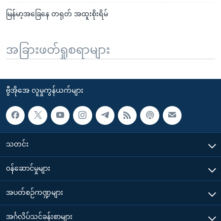
မြန်မာ့အခြေနေ တရုတ် အထူးစိုးရိမ်
အခြားဖတ်ရှုစရာများ
ဗွီအိုအေ လူမှုကွန်ယက်များ
သတင်း
၀န်ဆောင်မှုများ
အပတ်စဉ်ကဏ္ဍများ
အင်္ဂလိပ်သင်ခန်းစာများ