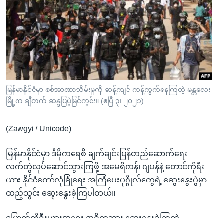
အ
သုတပဒေသာ အင်္ဂလိပ်စာ
ညွန်း
Learning English
စာမျက်နှာ
သို့
ဗွီအိုအေ လူမှုကွန်ယက်များ
ကျော်
ကြည့်
ရန်
ဘာသာစကားများ
မြန်မာနိုင်ငံမှာ စစ်အာဏာသိမ်းမှုကို ဆန့်ကျင် ကန့်ကွက်နေကြတဲ့ မန္တလေး
ရှာဖွေ
မြို့က ချီတက် ဆန္ဒပြပွဲမြင်ကွင်း။ (ဧပြီ ၃၊ ၂၀၂၁)
ရန်
နေရာ
(Zawgyi / Unicode)
သို့
ကျော်
မြန်မာနိုင်ငံမှာ ဒီမိုကရေစီ ချက်ချင်းပြန်တည်ဆောက်ရေး
ရန်
လက်တွဲလုပ်ဆောင်သွားကြဖို့ အမေရိကန်၊ ဂျပန်နဲ့ တောင်ကိုရီး
ယား နိုင်ငံတော်လုံခြုံရေး အကြံပေးပုဂ္ဂိုလ်တွေရဲ့ ဆွေးနွေးပွဲမှာ
ထည့်သွင်း ဆွေးနွေးခဲ့ကြပါတယ်။
မြောက်ကိုရီးယားအရေး အဓိကထား ဆွေးနွေးခဲ့ကြတဲ့