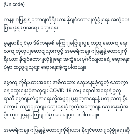
(Unicode)
ကနျ၊ ဂပြနျနဲ့ တောငျကိုရီးယား နိုငျငံတောျလုံခွုံရေး အကွံပေး
မြား မွနျမာ့အရေး ဆှေးနှေး
မွနျမာနိုငျငံမှာ ဒီမိုကရစေီ ခကြျခငြျးပွနျတညျဆောကျရေး
လကျတှဲလုပျဆောငျသှားကွဖို့ အမရေိကနျ၊ ဂပြနျနဲ့ တောငျကို
ရီးယား နိုငျငံတောျလုံခွုံရေး အကွံပေးပုဂ်ဂိုလျတှရေဲ့ ဆှေးနှေး
ပှဲမှာ ထည့ျသှငျး ဆှေးနှေးခဲ့ကွပါတယျ။
မွောကျကိုရီးယားအရေး အဓိကထား ဆှေးနှေးခဲ့ကွတဲ့ သောကွာ
နေ့ ဆှေးနှေးပှဲအတှငျး COVID-19 ကပျရောဂါအရေးနဲ့ ဥတု
ရာသီ ပွောငျးလဲမှုအရေးတို့အပွငျ မွနျမာ့အရေးနဲ့ ပတျသကျပွီး
တော့ပါ ထည့ျသှငျး ဆှေးနှေးခဲ့ကွတဲ့အကွောငျး ဆှေးနှေးပှဲအ
ပွီး ထုတျပွနျခကြျထဲမှာ ဖောျပွထားပါတယျ။
အမရေိကနျ၊ ဂပြနျနဲ့ တောငျကိုရီးယား နိုငျငံတောျလုံခွုံရေးဆို