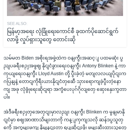
SEE ALSO:
မြန်မာ့အရေး လုံခြုံရေးကောင်စီ ခုထက်ပိုဆောင်ရွက်
လာဖို့ လှုပ်ရှားသူတွေ တောင်းဆို
သမ်မတ Biden အစိုးရအဖှဲ့ထဲက ဝနျကွီးအဆင့ျ ပထမဆုံး ပွ
ညျပခရီးစဉျအဖွဈ နိုငျငံခွားရေးဝနျကွီး Antony Blinken နဲ့ ကာ
ကှယျရေးဝနျကွီး Lloyd Austin တို့ ပွီးခဲ့တဲ့ မတျလလယျပိုငျးက
ဂပြနျနဲ့ တောငျကိုရီးယားနိုငျငံတှဆေီ သှားရောကျခဲ့ပွီးတဲ့နော
ကျ အခု လုံခွုံရေးဆိုငျရာ အကွံပေးပုဂ်ဂိုလျတှေ ဆှေးနှေးကွတာ
ပါ။
အဲဒီခရီးစဉျတှအေတှငျးမှာလညျး ဝနျကွီး Blinken က မွနျမာနို
ငျငံမှာ စဈအာဏာသိမျးတာကို ကန့ျကှကျသလို ဆန်ဒပွသူတှ
ကေို အကွမျးဖကျ နှိမျနငျးတာ ရပျဆိုငျးဖို့၊ ဖမျးဆီးထားသူတှေ