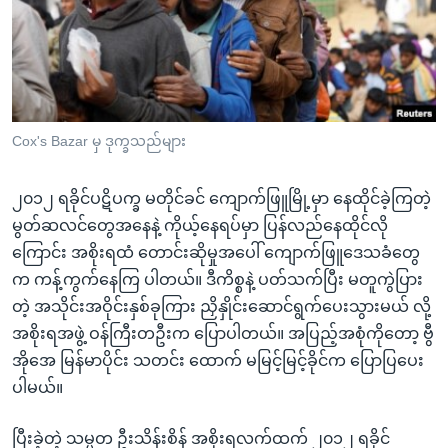
အ
သုတပဒေသာ အင်္ဂလိပ်စာ
ညွန်း
Learning English
စာမျက်နှာ
သို့
ဗွီအိုအေ လူမှုကွန်ယက်များ
ကျော်
ကြည့်
Cox's Bazar မှ ဒုက္ခသည်များ
ရန်
ဘာသာစကားများ
ရှာဖွေ
၂၀၁၂ ရခိုင်ပဋိပက္ခ မတိုင်ခင် ကျောက်ဖြူမြို့မှာ နေထိုင်ခဲ့ကြတဲ့
ရန်
မွတ်ဆလင်တွေအနေနဲ့ ကိုယ့်နေရပ်မှာ ပြန်လည်နေထိုင်လို
နေရာ
ကြောင်း အစိုးရထံ တောင်းဆိုမှုအပေါ် ကျောက်ဖြူဒေသခံတွေ
သို့
က ကန့်ကွက်နေကြ ပါတယ်။ ဒီကိစ္စနဲ့ ပတ်သက်ပြီး မတူကွဲပြား
ကျော်
တဲ့ အသိုင်းအဝိုင်းနှစ်ခုကြား ညှိနှိုင်းဆောင်ရွက်ပေးသွားမယ် လို့
ရန်
အစိုးရအဖွဲ့ ဝန်ကြီးတဦးက ပြောပါတယ်။ အပြည့်အစုံကိုတော့ ဗွီ
အိုအေ မြန်မာပိုင်း သတင်း ထောက် မမြင့်မြင့်ခိုင်က ပြောပြပေး
ပါမယ်။
ပြီးခဲ့တဲ့ သမ္မတ ဦးသိန်းစိန် အစိုးရလက်ထက် ၂၀၁၂ ရခိုင်