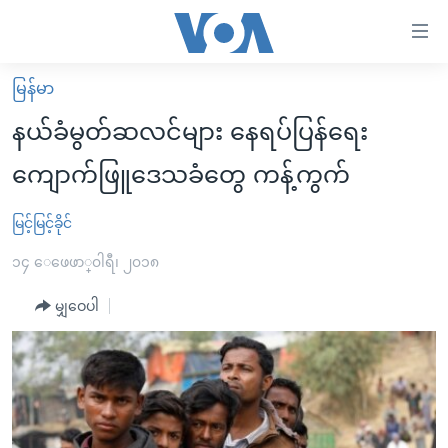
သုံး
ရ
လွယ်ကူ
မြန်မာ
မူလစာမျက်နှာ
စေ
နယ်ခံမွတ်ဆလင်များ နေရပ်ပြန်ရေး
မြန်မာ
သည့်
ကျောက်ဖြူဒေသခံတွေ ကန့်ကွက်
ကမ္ဘာ့သတင်းများ
Link
ဗွီဒီယို
နိုင်ငံတကာ
မြင့်မြင့်ခိုင်
များ
သတင်းလွတ်လပ်ခွင့်
အမေရိကန်
၁၄ ေဖေဖာ္၀ါရီ၊ ၂၀၁၈
ပင်မ
ရပ်ဝန်းတခု လမ်းတခု အလွန်
တရုတ်
အကြောင်းအရာ
မျှဝေပါ
သို့
အင်္ဂလိပ်စာလေ့လာမယ်
အစ္စရေး-ပါလက်စတိုင်း
ကျော်
အပတ်စဉ်ကဏ္ဍများ
အမေရိကန်သုံးအီဒီယံ
ကြည့်
ရေဒီယိုနှင့်ရုပ်သံ အချက်အလက်များ
မကြေးမုံရဲ့ အင်္ဂလိပ်စာ
ရေဒီယို
ရန်
ပင်မ
ရေဒီယို/တီဗွီအစီအစဉ်
ရုပ်ရှင်ထဲက အင်္ဂလိပ်စာ
တီဗွီ