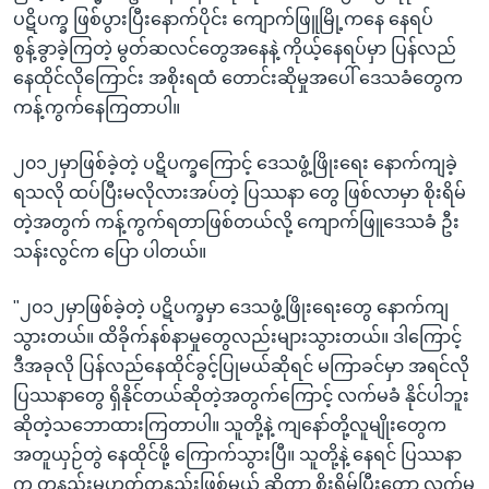
ပဋိပက္ခ ဖြစ်ပွားပြီးနောက်ပိုင်း ကျောက်ဖြူမြို့ကနေ နေရပ်
စွန့်ခွာခဲ့ကြတဲ့ မွတ်ဆလင်တွေအနေနဲ့ ကိုယ့်နေရပ်မှာ ပြန်လည်
နေထိုင်လိုကြောင်း အစိုးရထံ တောင်းဆိုမှုအပေါ် ဒေသခံတွေက
ကန့်ကွက်နေကြတာပါ။
၂၀၁၂မှာဖြစ်ခဲ့တဲ့ ပဋိပက္ခကြောင့် ဒေသဖွံ့ဖြိုးရေး နောက်ကျခဲ့
ရသလို ထပ်ပြီးမလိုလားအပ်တဲ့ ပြဿနာ တွေ ဖြစ်လာမှာ စိုးရိမ်
တဲ့အတွက် ကန့်ကွက်ရတာဖြစ်တယ်လို့ ကျောက်ဖြူဒေသခံ ဦး
သန်းလွင်က ပြော ပါတယ်။
"၂၀၁၂မှာဖြစ်ခဲ့တဲ့ ပဋိပက္ခမှာ ဒေသဖွံ့ဖြိုးရေးတွေ နောက်ကျ
သွားတယ်။ ထိခိုက်နစ်နာမှုတွေလည်းများသွားတယ်။ ဒါကြောင့်
ဒီအခုလို ပြန်လည်နေထိုင်ခွင့်ပြုမယ်ဆိုရင် မကြာခင်မှာ အရင်လို
ပြဿနာတွေ ရှိနိုင်တယ်ဆိုတဲ့အတွက်ကြောင့် လက်မခံ နိုင်ပါဘူး
ဆိုတဲ့သဘောထားကြတာပါ။ သူတို့နဲ့ ကျနော်တို့လူမျိုးတွေက
အတူယှဉ်တွဲ နေထိုင်ဖို့ ကြောက်သွားပြီ။ သူတို့နဲ့ နေရင် ပြဿနာ
က တနည်းမဟုတ်တနည်းဖြစ်မယ် ဆိုတာ စိုးရိမ်ပြီးတော့ လက်မ