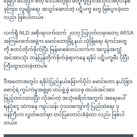
မြေပုံ၊ မင်းပြား စတဲ့ ဒေသတွေမှာ မတူကွဲပြားအသိုင်းအဝိုင်းနှစ်
ခုကြား လူမျိုးရေး အသွင်ဆောင်တဲ့ ပဋိပက္ခ တွေ ဖြစ်ပွားခဲ့တာ
လည်း ဖြစ်ပါတယ်။
လက်ရှိ NLD အစိုးရလက်ထက် ၂၀၁၇ သြဂုတ်လမှာတော့ ARSA
အကြမ်းဖက်အဖွဲ့က မောင်တောမြို့နယ် လုံခြုံရေး ရဲကင်းတွေ
ကို စတင်တိုက်ခိုက်ပြီး မြန်မာစစ်တပ်ဘက်က အလွန်အကျွံ
အင်အားသုံး တန်ပြန်တိုက်ခိုက်ခဲ့ရာကနေ ရခိုင် ပဋိပက္ခမီး ပိုပြီး
ကြီးထွားလာခဲ့တာပါ။
ဒီအတောအတွင်း ရခိုင်ပြည်နယ်မြောက်ပိုင်း မောင်တော နယ်ခြား
စောင့်ရဲ ကွပ်ကဲမှုအဖွဲ့မှာ တပ်ဖွဲ့ခွဲ လေးခု ထပ်မံအင်အား
ဖြည့်တင်းထားပြီး လိုအပ်တဲ့ အသုံးစရိတ်အတွက် အရေးပေါ်
ရန်ပုံငွေ ထဲကနေ ကျပ်သန်း ၇၁၀၀ကျော်ကို ပြည်ထဲရေး ဒု
ဝန်ကြီးက လွှတ်တော်မှာ တင်ပြတောင်းခံခဲ့တာ လည်း ဖြစ်ပါ
တယ်။