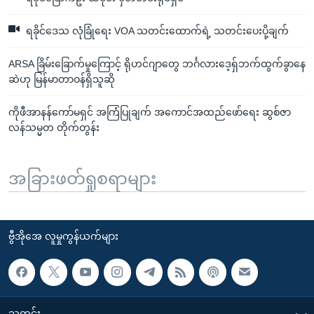
ရခိုင်ဒေသ လုံခြုံရေး VOA သတင်းထောက်ရဲ့ သတင်းပေးပို့ချက်
ARSA ခြိမ်းခြောက်မှုကြောင့် ရိုဟင်ဂျာတွေ ဘင်္ဂလားဒေ့ရှ်ဘက်ထွက်ခွာနေ
ဆဲဟု မြန်မာတာဝန်ရှိသူဆို
ကိုဖီအာနန်ကော်မရှင် အကြံပြုချက် အကောင်အထည်ဖော်ရေး ဆွစ်ဇာ
လန်သမ္မတ တိုက်တွန်း
အခြားဖတ်ရှုစရာများ
ဗွီအိုအေ လူမှုကွန်ယက်များ
သတင်း