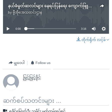
နယ်ခံမွတ်ဆလင်များ နေရပ်ပြန်ရေး ကျောက်ဖြူဒေသခံတွေ ကန့်ကွက်
by
ဗွီအိုအေသတင်းဌာန
No media source currently available
0:00
3:16
တိုက်ရိုက် လင့်ခ်
မျှဝေပါ
Follow us
မြင့်မြင့်ခိုင်
ဆက်စပ်သတင်းများ ...
ရခိုင်မြောက်ဦး သမိုင်း မှတ်တမ်းရုပ်ရှင်