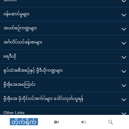
၀န်ဆောင်မှုများ
အပတ်စဉ်ကဏ္ဍများ
အင်္ဂလိပ်သင်ခန်းစာများ
ရေဒီယို
ရုပ်သံအစီအစဉ်နှင့် ဗွီဒီယိုကဏ္ဍများ
ဗွီအိုအေအကြောင်း
ဗွီအိုအေ မိုဘိုင်းလ်အက်ပ်များ ဒေါင်းလုတ်ယူရန်
Other Links
တိုက်ရိုက်