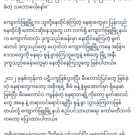
ခံတဲ့ သဘောပေါ့နော်။"
ကျောက်ဖြူမြို့က သူတို့နေထိုင်ခဲ့ကြတဲ့ နေရာတွေမှာ ပြန်လည်
နေထိုင်ဖို့ တောင်းဆိုနေသူတွေ ဟာ လက်ရှိ ကျောက်ဖြူမြို့နယ်
က ကျောက်တလုံး ဒုက္ခသည်စခန်းမှာ နေထိုင်နေကြတဲ့ မွတ်
ဆလင် ဒုက္ခသည်တွေ မဟုတ်ဘဲ ကျောက်ဖြူမြို့ကနေ အခြား
ဒေသတွေကို နေရပ် စွန့်ခွာခဲ့ကြသူတွေနဲ့ စစ်တွေ မြို့အနီး
ဒုက္ခသည်စခန်းတွေမှာ နေထိုင်နေကြသူတွေ ဖြစ်ပါတယ်။
၂၀၁၂ ခုနှစ်တုန်းက ပဋိပက္ခဖြစ်ပွားပြီး မီးလောင်ပြင်တွေ ဖြစ်ခဲ့
တဲ့ နေရာတွေကတော့ အစိုးရရဲ့ စီမံ ခန့်ခွဲမှုအောက်မှာ ရှိနေဆဲ
ဖြစ်ပြီး မီးမလောင်ပဲ ကျန်ခဲ့တဲ့ နေရာတချို့ကိုတော့ မွတ်ဆလင်
တွေ အနေ နဲ့ တရားဝင်ရောင်းချပြီး စွန့်ခွာ သွားခဲ့ကြတာဖြစ်
တယ်လို့ ကျောက်ဖြူမြို့နယ် စည်ပင်သာယာရေး ကော်မတီဘက်
ကတော့ ပြောထားပါတယ်။
အစိုးရအနေနဲ့ကတော့ ဒီကိစ္စနဲ့ပတ်သက်ပြီး မတူကွဲပြားတဲ့ နှစ်