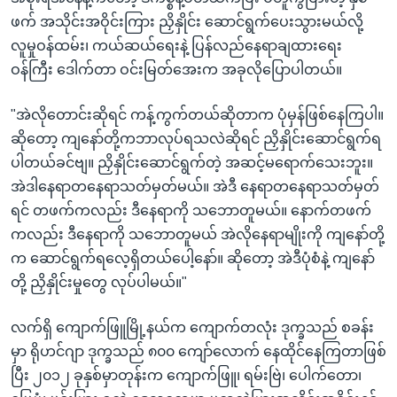
ဖက် အသိုင်းအဝိုင်းကြား ညှိနှိုင်း ဆောင်ရွက်ပေးသွားမယ်လို့
လူမှုဝန်ထမ်း၊ ကယ်ဆယ်ရေးနဲ့ ပြန်လည်နေရာချထားရေး
ဝန်ကြီး ဒေါက်တာ ဝင်းမြတ်အေးက အခုလိုပြောပါတယ်။
"အဲလိုတောင်းဆိုရင် ကန့်ကွက်တယ်ဆိုတာက ပုံမှန်ဖြစ်နေကြပါ။
ဆိုတော့ ကျနော်တို့ကဘာလုပ်ရသလဲဆိုရင် ညှိနှိုင်းဆောင်ရွက်ရ
ပါတယ်ခင်ဗျ။ ညှိနှိုင်းဆောင်ရွက်တဲ့ အဆင့်မရောက်သေးဘူး။
အဲဒါနေရာတနေရာသတ်မှတ်မယ်။ အဲဒီ နေရာတနေရာသတ်မှတ်
ရင် တဖက်ကလည်း ဒီနေရာကို သဘောတူမယ်။ နောက်တဖက်
ကလည်း ဒီနေရာကို သဘောတူမယ် အဲလိုနေရာမျိုးကို ကျနော်တို့
က ဆောင်ရွက်ရလေ့ရှိတယ်ပေါ့နော်။ ဆိုတော့ အဲဒီပုံစံနဲ့ ကျနော်
တို့ ညှိနှိုင်းမှုတွေ လုပ်ပါမယ်။"
လက်ရှိ ကျောက်ဖြူမြို့နယ်က ကျောက်တလုံး ဒုက္ခသည် စခန်း
မှာ ရိုဟင်ဂျာ ဒုက္ခသည် ၈၀၀ ကျော်လောက် နေထိုင်နေကြတာဖြစ်
ပြီး ၂၀၁၂ ခုနှစ်မှာတုန်းက ကျောက်ဖြူ၊ ရမ်းဗြဲ၊ ပေါက်တော၊