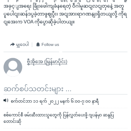
အခှင့ျအရေး ခြိုးဖေါကျခံနရေတဲ့ ဝီဂါမူဆငျလငျတှနေဲ့ အတူ
ပူပေါငျးဆန်ဒပွခဲ့တာဖွဈပွီး၊ အငျအားရာဂဏနျးရှိတယျလို့ ကိုရ
ငျအေးက VOA ကိုပွောဆိုခဲ့ပါတယျ။
မျှဝေပါ
Follow us
ဗွီအိုအေ (မြန်မာပိုင်း)
ဆက်စပ်သတင်းများ ...
စက်တင်ဘာ ၁၁ ရက် ၂၀၂၂ မနက် ၆:၀၀-၇:၀၀ နာရီ
စစ်ကောင်စီ ဖမ်းဆီးထားသူတွေကို ပြန်လွှတ်ပေးဖို့ ဂျပန်မှာ ဆန္ဒပြ
တောင်းဆို