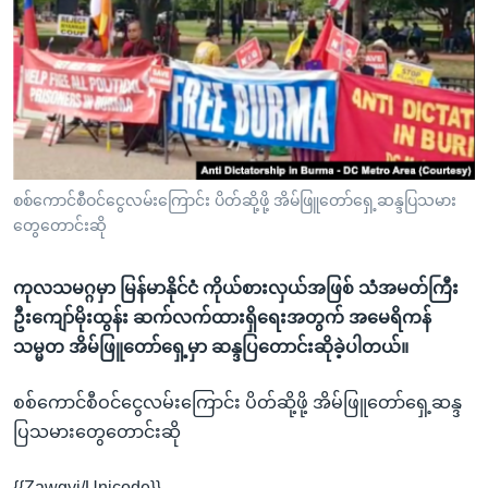
အ
သုတပဒေသာ အင်္ဂလိပ်စာ
ညွန်း
Learning English
စာမျက်နှာ
သို့
ဗွီအိုအေ လူမှုကွန်ယက်များ
ကျော်
ကြည့်
ရန်
ဘာသာစကားများ
စစ်ကောင်စီဝင်ငွေလမ်းကြောင်း ပိတ်ဆို့ဖို့ အိမ်ဖြူတော်ရှေ့ဆန္ဒပြသမား
ရှာဖွေ
တွေတောင်းဆို
ရန်
နေရာ
ကုလသမဂ္ဂမှာ မြန်မာနိုင်ငံ ကိုယ်စားလှယ်အဖြစ် သံအမတ်ကြီး
သို့
ဦးကျော်မိုးထွန်း ဆက်လက်ထားရှိရေးအတွက် အမေရိကန်
ကျော်
သမ္မတ အိမ်ဖြူတော်ရှေ့မှာ ဆန္ဒပြတောင်းဆိုခဲ့ပါတယ်။
ရန်
စစ်ကောင်စီဝင်ငွေလမ်းကြောင်း ပိတ်ဆို့ဖို့ အိမ်ဖြူတော်ရှေ့ဆန္ဒ
ပြသမားတွေတောင်းဆို
{{Zawgyi/Unicode}}