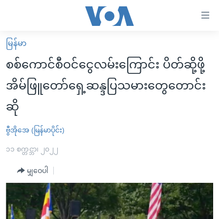
သုံး
ရ
လွယ်ကူ
မြန်မာ
မူလစာမျက်နှာ
စေ
စစ်ကောင်စီဝင်ငွေလမ်းကြောင်း ပိတ်ဆို့ဖို့
မြန်မာ
သည့်
အိမ်ဖြူတော်ရှေ့ဆန္ဒပြသမားတွေတောင်း
ကမ္ဘာ့သတင်းများ
Link
ဆို
ဗွီဒီယို
နိုင်ငံတကာ
များ
သတင်းလွတ်လပ်ခွင့်
အမေရိကန်
ပင်မ
ဗွီအိုအေ (မြန်မာပိုင်း)
ရပ်ဝန်းတခု လမ်းတခု အလွန်
တရုတ်
အကြောင်းအရာ
၁၁ စက္တင္ဘာ၊ ၂၀၂၂
သို့
အင်္ဂလိပ်စာလေ့လာမယ်
အစ္စရေး-ပါလက်စတိုင်း
ကျော်
မျှဝေပါ
အပတ်စဉ်ကဏ္ဍများ
အမေရိကန်သုံးအီဒီယံ
ကြည့်
ရေဒီယိုနှင့်ရုပ်သံ အချက်အလက်များ
မကြေးမုံရဲ့ အင်္ဂလိပ်စာ
ရေဒီယို
ရန်
ပင်မ
ရေဒီယို/တီဗွီအစီအစဉ်
ရုပ်ရှင်ထဲက အင်္ဂလိပ်စာ
တီဗွီ