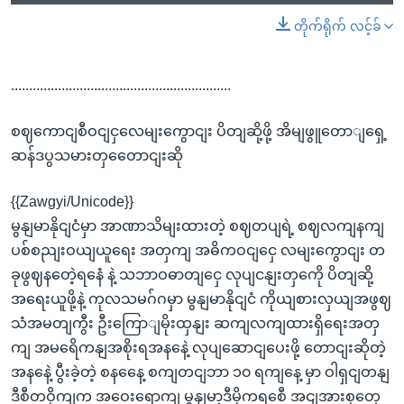
တိုက်ရိုက် လင့်ခ်
.............................................................
စဈကောငျစီဝငျငှလေမျးကွောငျး ပိတျဆို့ဖို့ အိမျဖွူတောျရှေ့
ဆန်ဒပွသမားတှတေောငျးဆို
{{Zawgyi/Unicode}}
မွနျမာနိုငျငံမှာ အာဏာသိမျးထားတဲ့ စဈတပျရဲ့ စဈလကျနကျ
ပစ်စညျးဝယျယူရေး အတှကျ အဓိကဝငျငှေ လမျးကွောငျး တ
ခုဖွဈနတေဲ့ရနေံ နဲ့ သဘာဝဓာတျငှေ လုပျငနျးတှကေို ပိတျဆို့
အရေးယူဖို့နဲ့ ကုလသမဂ်ဂမှာ မွနျမာနိုငျငံ ကိုယျစားလှယျအဖွဈ
သံအမတျကွီး ဦးကြောျမိုးထှနျး ဆကျလကျထားရှိရေးအတှ
ကျ အမရေိကနျအစိုးရအနနေဲ့ လုပျဆောငျပေးဖို့ တောငျးဆိုတဲ့
အနနေဲ့ ပွီးခဲ့တဲ့ စနနေေ့ စကျတငျဘာ ၁၀ ရကျနေ့ မှာ ဝါရှငျတနျ
ဒီစီတဝှိကျက အဝေးရောကျ မွနျမာ့ဒီမိုကရစေီ အငျအားစုတှေ