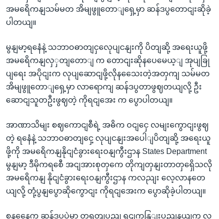
အမရေိကနျသမ်မတ အိမျဖွူတောျရှေ့မှာ ဆန်ဒပွတောငျးဆိုခဲ့
ပါတယျ။
မွနျမာ့ရနေံနဲ့ သဘာဝဓာတျငှလေုပျငနျးကို ပိတျဆို့ အရေးယူဖို့
အမရေိကနျလှှတျတောျ က တောငျးဆိုနပေမေယ့ျ အုပျခြု
ပျရေး အပိုငျးက လုပျဆောငျဖို့လိုနသေေးတဲ့အတှကျ သမ်မတ
အိမျဖွူတောျရှေ့မှာ လာရောကျ ဆန်ဒပွတာဖွဈတယျလို့ ဦး
ဆောငျသူတဦးဖွဈတဲ့ ကိုရငျအေး က ပွောပါတယျ။
အာဏာသိမျး စဈကောငျစီရဲ့ အဓိက ဝငျငှေ လမျးကွောငျးဖွဈ
တဲ့ ရနေံနဲ့ သဘာဝဓာတျငှေ့ လုပျငနျးအပေါျပိတျဆို့ အရေးယူ
ဖို့ကို အမရေိကနျနိုငျငံခွားရေးဝနျကွီးဌာန States Department
မွနျမာ့ ဒီမိုကရစေီ အငျအားစုတှကေ တိုကျတှနျးတာတှရှေိသလို
အမရေိကနျ နိုငျငံခွားရေးဝနျကွီးဌာန ကလညျး လေ့လာနတေ
ယျလို့ တုံ့ပွနျပွောဆိုကွောငျး ကိုရငျအေးက ပွောဆိုခဲ့ပါတယျ။
စနနေေ့က ဆန်ဒပွပှဲမှာ တရုတျပွညျ ရှငျကနြျးပွညျနယျက လူ့