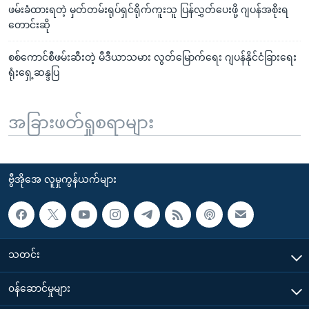
ဖမ်းခံထားရတဲ့ မှတ်တမ်းရုပ်ရှင်ရိုက်ကူးသူ ပြန်လွှတ်ပေးဖို့ ဂျပန်အစိုးရ
တောင်းဆို
စစ်ကောင်စီဖမ်းဆီးတဲ့ မီဒီယာသမား လွတ်မြောက်ရေး ဂျပန်နိုင်ငံခြားရေး
ရုံးရှေ့ဆန္ဒပြ
အခြားဖတ်ရှုစရာများ
ဗွီအိုအေ လူမှုကွန်ယက်များ
သတင်း
၀န်ဆောင်မှုများ