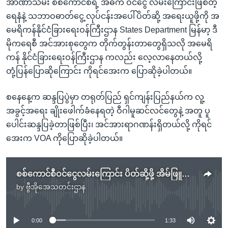
အာဏာသိမ်း စစ်ကောင်စီရဲ့ အဓိက ဝင်ငွေ လမ်းကြောင်းဖြစ်တဲ့
ရေနံနဲ့ သဘာဝဓာတ်ငွေ့ လုပ်ငန်းအပေါ်ပိတ်ဆို့ အရေးယူဖို့ကို အ
မေရိကန်နိုင်ငံခြားရေးဝန်ကြီးဌာန States Department မြန်မာ့ ဒီ
မိုကရေစီ အင်အားစုတွေက တိုက်တွန်းတာတွေရှိသလို အမေရိ
ကန် နိုင်ငံခြားရေးဝန်ကြီးဌာန ကလည်း လေ့လာနေတယ်လို့
တုံ့ပြန်ပြောဆိုကြောင်း ကိုရင်အေးက ပြောဆိုခဲ့ပါတယ်။
စနေနေ့က ဆန္ဒပြပွဲမှာ တရုတ်ပြည် ရှင်ကျန်းပြည်နယ်က လူ့
အခွင့်အရေး ချိုးဖေါက်ခံနေရတဲ့ ဝီဂါမူဆင်လင်တွေနဲ့ အတူ ပူ
ပေါင်းဆန္ဒပြခဲ့တာဖြစ်ပြီး၊ အင်အားရာဂဏန်းရှိတယ်လို့ ကိုရင်
အေးက VOA ကိုပြောဆိုခဲ့ပါတယ်။
စစ်ကောင်စီဝင်ငွေလမ်းကြောင်း ပိတ်ဆို့ဖို့ အိမ်ဖြူတော်ရှေ့ဆန္ဒပြသမားတွေတောင်းဆို
by
ဗွီအိုအေသတင်းဌာန
No media source currently available
0:00
1:33