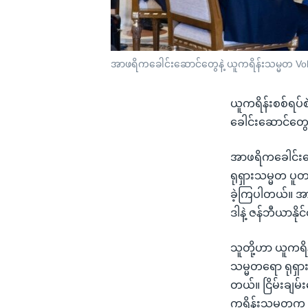
အာဖရိကခေါင်းဆောင်တွေနဲ့ ယူကရိန်းသမ္မတ Volody
ယူကရိန်းစစ်ရပ်စ
ခေါင်းဆောင်တွေ
အာဖရိကခေါင်းဆေ
ရုရှားသမ္မတ ပူတ
ခဲ့ကြပါတယ်။ အာဖရ
ဒါနဲ့ ဇန်ဘီယာန
သူတို့ဟာ ယူကရိန်
သမ္မတရော ရုရှာ
တယ်။ ငြိမ်းချမ်
ကရိန်းသမ္မတက 