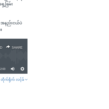
ှေ့ခြမ်း
ု အနည်းငယ်ပဲ
်။
D
SHARE
2:03
တိုက်ရိုက် လင့်ခ်
SHARE