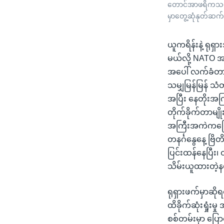
တောင်အာဖရိကသမ္မတ 
မှာတွေ့ဆုံနုတ်ဆက်
ယူကရိန်းနဲ့ ရုရှာ
မယ်လို့ NATO အတ
အပေါ် လက်ခံတာမျိ
သမျှမြန်မြန် 
အပြီး နေတိုးအက
တိုက်ခိုက်တာမျိ
အကြီးအကဲကပြ
တနင်္ဂနွေနေ့ ဗြ
ပြင်းထန်နေပြီး၊
သိမ်းယူထားတဲ့နယ
ရုရှားဖက်မှာဆိ
ထိခိုက်ဆုံးရှုံး
စစ်တမ်းမှာ ပြ