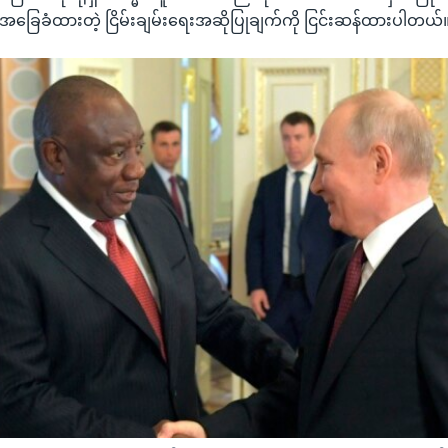
ို့အခြေခံထားတဲ့ ငြိမ်းချမ်းရေးအဆိုပြုချက်ကို ငြင်းဆန်ထားပါတယ်