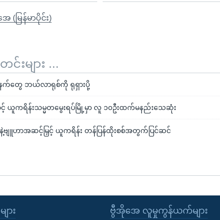
ုအေ (မြန်မာပိုင်း)
်းများ ...
ွေ ဘယ်လာရုစ်ကို ရုရှားပို့
ာင့် ယူကရိန်းသမ္မတမွေးရပ်မြို့မှာ လူ ၁၀ဦးထက်မနည်းသေဆုံး
့ဗျူဟာအဆင့်မြှင့် ယူကရိန်း တန်ပြန်ထိုးစစ်အတွက်ပြင်ဆင်
ုများ
ဗွီအိုအေ လူမှုကွန်ယက်များ