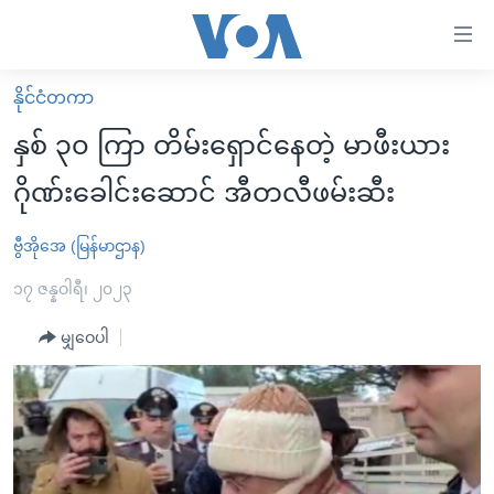
သုံး
ရ
လွယ်ကူ
နိုင်ငံတကာ
မူလစာမျက်နှာ
စေ
နှစ် ၃၀ ကြာ တိမ်းရှောင်နေတဲ့ မာဖီးယား
မြန်မာ
သည့်
ဂိုဏ်းခေါင်းဆောင် အီတလီဖမ်းဆီး
ကမ္ဘာ့သတင်းများ
Link
ဗွီဒီယို
နိုင်ငံတကာ
ဗွီအိုအေ (မြန်မာဌာန)
များ
သတင်းလွတ်လပ်ခွင့်
အမေရိကန်
၁၇ ဇန္နဝါရီ၊ ၂၀၂၃
ပင်မ
ရပ်ဝန်းတခု လမ်းတခု အလွန်
တရုတ်
အကြောင်းအရာ
မျှဝေပါ
သို့
အင်္ဂလိပ်စာလေ့လာမယ်
အစ္စရေး-ပါလက်စတိုင်း
ကျော်
အပတ်စဉ်ကဏ္ဍများ
အမေရိကန်သုံးအီဒီယံ
ကြည့်
ရေဒီယိုနှင့်ရုပ်သံ အချက်အလက်များ
မကြေးမုံရဲ့ အင်္ဂလိပ်စာ
ရေဒီယို
ရန်
ပင်မ
ရေဒီယို/တီဗွီအစီအစဉ်
ရုပ်ရှင်ထဲက အင်္ဂလိပ်စာ
တီဗွီ