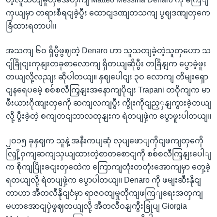
ကှယျမှာ တရားစီရငျခဲ့ပွီး ထောငျဒဏျတသကျ ပွဈဒဏျတှကေ
ခြံထားရတာပါ။
အသကျ ၆ဝ ရှိပွီဖွဈတဲ့ Denaro ဟာ သူသတျခဲ့တဲ့သူတှဟော သ
ငျ်ခြိုငျးကုနျးတခုစာလောကျ ရှိတယျဆိုပွီး တခြိနျက ပွောခဲ့ဖူး
တယျလို့လညျး ဆိုပါတယျ။ နှဈပေါငျး ၃ဝ လောကျ တိမျးရှော
ငျနရေပမေဲ့ စစ်စလီကြှနျးအနောကျပိုငျး Trapani တဝိုကျက မာ
ဖီးယားဂိုဏျးတှကေို ဆကျလကျပွီး ကွိုးကိုငျညှှနျကွားခဲ့တယျ
လို့ ပွီးခဲ့တဲ့ စကျတငျဘာလတုနျးက ရဲတပျဖှဲ့က ပွောဖူးပါတယျ။
၂ဝ၁၅ ခုနှဈက သူနဲ့ အနီးကပျဆုံ လုပျဖောျကိုငျဖကျတှကေို
လြှို့ဝှကျဆကျသှယျထားတဲ့စာတစောငျကို စစ်စလီကြှနျးပေါျ
က စိုကျပြိုးခငျးတှထေဲက ကြောကျတုံးတတုံးအောကျမှာ တှေ့ခဲ့
ရတယျလို့ ရဲတပျဖှဲ့က ပွောပါတယျ။ Denaro ကို ဖမျးဆီးနိုငျ
တာဟာ အီတလီနိုငျငံမှာ ရာဇဝတျမှုတိုကျဖကြျရေးအတှကျ
မဟာအောငျပှဲဖွဈတယျလို့ အီတလီဝနျကွီးခြုပျ Giorgia