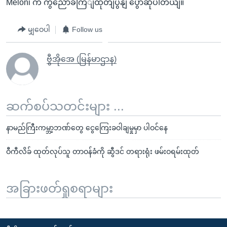
Meloni က ကွညောခကြျထုတျပွနျ ပွောဆိုပါတယျ။
မျှဝေပါ
Follow us
ဗွီအိုအေ (မြန်မာဌာန)
ဆက်စပ်သတင်းများ ...
နာမည်ကြီးကမ္ဘာ့ဘဏ်တွေ ငွေကြေးခဝါချမှုမှာ ပါဝင်နေ
ဝီကီလိခ် ထုတ်လုပ်သူ တာဝန်ခံကို ဆွီဒင် တရားရုံး ဖမ်းဝရမ်းထုတ်
အခြားဖတ်ရှုစရာများ