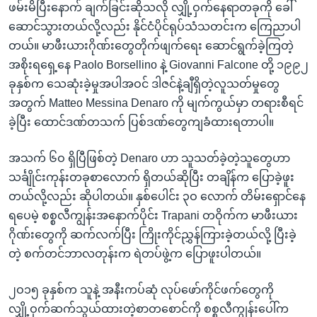
ဖမ်းမိပြီးနောက် ချက်ခြင်းဆိုသလို လျှို့ဝှက်နေရာတခုကို ခေါ်
ဆောင်သွားတယ်လို့လည်း နိုင်ငံပိုင်ရုပ်သံသတင်းက ကြေညာပါ
တယ်။ မာဖီးယားဂိုဏ်းတွေတိုက်ဖျက်ရေး ဆောင်ရွက်ခဲ့ကြတဲ့
အစိုးရရှေ့နေ Paolo Borsellino နဲ့ Giovanni Falcone တို့ ၁၉၉၂
ခုနှစ်က သေဆုံးခဲ့မှုအပါအဝင် ဒါဇင်နဲ့ချီရှိတဲ့လူသတ်မှုတွေ
အတွက် Matteo Messina Denaro ကို မျက်ကွယ်မှာ တရားစီရင်
ခဲ့ပြီး ထောင်ဒဏ်တသက် ပြစ်ဒဏ်တွေကျခံထားရတာပါ။
အသက် ၆ဝ ရှိပြီဖြစ်တဲ့ Denaro ဟာ သူသတ်ခဲ့တဲ့သူတွေဟာ
သင်္ချိုင်းကုန်းတခုစာလောက် ရှိတယ်ဆိုပြီး တချိန်က ပြောခဲ့ဖူး
တယ်လို့လည်း ဆိုပါတယ်။ နှစ်ပေါင်း ၃ဝ လောက် တိမ်းရှောင်နေ
ရပေမဲ့ စစ္စလီကျွန်းအနောက်ပိုင်း Trapani တဝိုက်က မာဖီးယား
ဂိုဏ်းတွေကို ဆက်လက်ပြီး ကြိုးကိုင်ညွှန်ကြားခဲ့တယ်လို့ ပြီးခဲ့
တဲ့ စက်တင်ဘာလတုန်းက ရဲတပ်ဖွဲ့က ပြောဖူးပါတယ်။
၂ဝ၁၅ ခုနှစ်က သူနဲ့ အနီးကပ်ဆုံ လုပ်ဖော်ကိုင်ဖက်တွေကို
လျှို့ဝှက်ဆက်သွယ်ထားတဲ့စာတစောင်ကို စစ္စလီကျွန်းပေါ်က