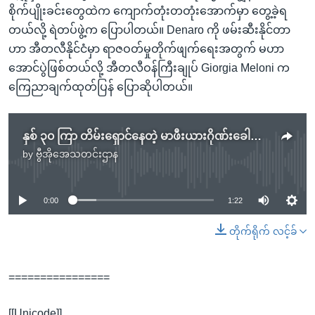
စိုက်ပျိုးခင်းတွေထဲက ကျောက်တုံးတတုံးအောက်မှာ တွေ့ခဲ့ရ
တယ်လို့ ရဲတပ်ဖွဲ့က ပြောပါတယ်။ Denaro ကို ဖမ်းဆီးနိုင်တာ
ဟာ အီတလီနိုင်ငံမှာ ရာဇဝတ်မှုတိုက်ဖျက်ရေးအတွက် မဟာ
အောင်ပွဲဖြစ်တယ်လို့ အီတလီဝန်ကြီးချုပ် Giorgia Meloni က
ကြေညာချက်ထုတ်ပြန် ပြောဆိုပါတယ်။
နှစ် ၃၀ ကြာ တိမ်းရှောင်နေတဲ့ မာဖီးယားဂိုဏ်းခေါင်းဆောင် အီတလီဖမ်းဆီး.mp3
by
ဗွီအိုအေသတင်းဌာန
No media source currently available
0:00
1:22
တိုက်ရိုက် လင့်ခ်
================
[[Unicode]]