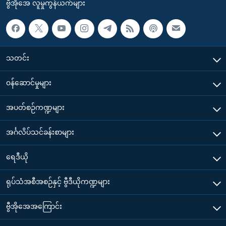
ဗွီအိုအေ လူမှုကွန်ယက်များ
သတင်း
၀န်ဆောင်မှုများ
အပတ်စဉ်ကဏ္ဍများ
အင်္ဂလိပ်သင်ခန်းစာများ
ရေဒီယို
ရုပ်သံအစီအစဉ်နှင့် ဗွီဒီယိုကဏ္ဍများ
ဗွီအိုအေအကြောင်း