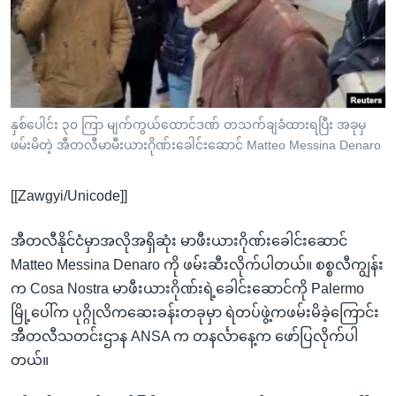
အ
သုတပဒေသာ အင်္ဂလိပ်စာ
ညွန်း
Learning English
စာမျက်နှာ
သို့
ဗွီအိုအေ လူမှုကွန်ယက်များ
ကျော်
ကြည့်
နှစ်ပေါင်း ၃၀ ကြာ မျက်ကွယ်ထောင်ဒဏ် တသက်ချခံထားရပြီး အခုမှ
ဖမ်းမိတဲ့ အီတလီမာမီးယားဂိုဏ်းခေါင်းဆောင် Matteo Messina Denaro
ရန်
ဘာသာစကားများ
ရှာဖွေ
[[Zawgyi/Unicode]]
ရန်
နေရာ
အီတလီနိုင်ငံမှာအလိုအရှိဆုံး မာဖီးယားဂိုဏ်းခေါင်းဆောင်
သို့
Matteo Messina Denaro ကို ဖမ်းဆီးလိုက်ပါတယ်။ စစ္စလီကျွန်း
ကျော်
က Cosa Nostra မာဖီးယားဂိုဏ်းရဲ့ခေါင်းဆောင်ကို Palermo
ရန်
မြို့ပေါ်က ပုဂ္ဂိုလိကဆေးခန်းတခုမှာ ရဲတပ်ဖွဲ့ကဖမ်းမိခဲ့ကြောင်း
အီတလီသတင်းဌာန ANSA က တနင်္လာနေ့က ဖော်ပြလိုက်ပါ
တယ်။