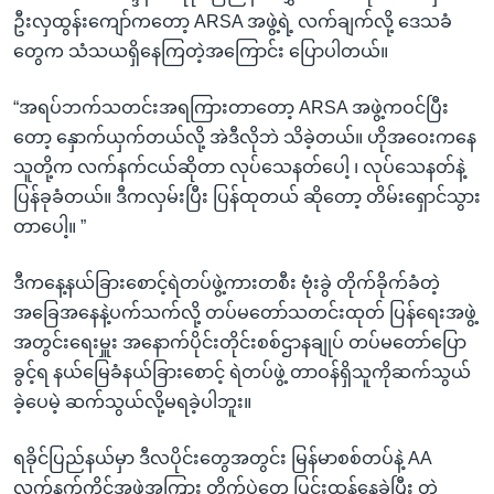
ဦးလှထွန်းကျော်ကတော့ ARSA အဖွဲ့ရဲ့ လက်ချက်လို့ ဒေသခံ
တွေက သံသယရှိနေကြတဲ့အကြောင်း ပြောပါတယ်။
“အရပ်ဘက်သတင်းအရကြားတာတော့ ARSA အဖွဲ့ကဝင်ပြီး
တော့ နှောက်ယှက်တယ်လို့ အဲဒီလိုဘဲ သိခဲ့တယ်။ ဟိုအဝေးကနေ
သူတို့က လက်နက်ငယ်ဆိုတာ လုပ်သေနတ်ပေါ့ ၊ လုပ်သေနတ်နဲ့
ပြန်ခုခံတယ်။ ဒီကလှမ်းပြီး ပြန်ထုတယ် ဆိုတော့ တိမ်းရှောင်သွား
တာပေါ့။ ”
ဒီကနေ့နယ်ခြားစောင့်ရဲတပ်ဖွဲ့ကားတစီး ဗုံးခွဲ တိုက်ခိုက်ခံတဲ့
အခြေအနေနဲ့ပက်သက်လို့ တပ်မတော်သတင်းထုတ် ပြန်ရေးအဖွဲ့
အတွင်းရေးမှူး အနောက်ပိုင်းတိုင်းစစ်ဌာနချုပ် တပ်မတော်ပြော
ခွင့်ရ နယ်မြေခံနယ်ခြားစောင့် ရဲတပ်ဖွဲ့ တာဝန်ရှိသူကိုဆက်သွယ်
ခဲ့ပေမဲ့ ဆက်သွယ်လို့မရခဲ့ပါဘူး။
ရခိုင်ပြည်နယ်မှာ ဒီလပိုင်းတွေအတွင်း မြန်မာစစ်တပ်နဲ့ AA
လက်နက်ကိုင်အဖွဲ့အကြား တိုက်ပွဲတွေ ပြင်းထန်နေခဲ့ပြီး တဲ့