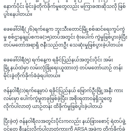
နောက်ပိုင်း မိုင်းခွဲတိုက်ခိုက်မှုတွေလည်း မကြာခဏဆိုသလို ဖြစ်
ပွါးနေပါတယ်။
ဖေဖေါ်ဝါရီ(၂၆)ရက်နေ့က ဘူးသီးတောင်မြို့စစ်ဆင်ရေးကွပ်ကွဲ
မှု စစ်ဌာနချုပ်စကခ(၁၅)တပ်အတွင်း ဗုံးပေါက် ကွဲမှုဖြစ်ပွားခဲ့ပြီး
တပ်မတော်အရာရှိ ဇနီးသည်တဦး သေဆုံးမှုဖြစ်ပွားခဲ့ပါတယ်။
ဖေဖေါ်ဝါရီ(၅) ရက်နေ့က ရခိုင်ပြည်နယ်အတွင်းပိုင်း အမ်း
မြို့နယ်ထဲမှာ လမ်းလုံခြုံရေးယူထားတဲ့ တပ်မတော်ယာဉ် တန်း
မိုင်းခွဲတိုက်ခိုက်ခံခဲ့ရပါတယ်။
ဇန်နဝါရီ(၁)ရက်နေ့မှာပဲ ရခိုင်ပြည်နယ် မြောက်ဦးမြို့အနီး ကား
လမ်းမှာ ပေါက်ကွဲမှုတခုဖြစ်ခဲ့ပြီး၊ အစိုးရတာဝန်ရှိသူတွေ
လိုက်ပါလာတဲ့ ယာဉ်တန်း ထိခိုက်မှုဖြစ်ပွါးခဲ့ပါတယ်
ပြီးခဲ့တဲ့ ဇန်နဝါရီလအတွင်းပိုင်းကလည်း နယ်ခြားစောင့် ရဲတပ်ဖွဲ့
ဝင်တွေ စီးနင်းလိုက်ပါလာတဲ့ကားကို ARSA အဖွဲ့က တိုက်ခိုက်ခဲ့