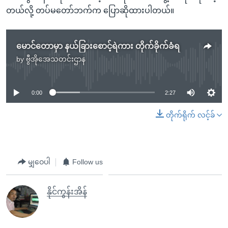
တယ်လို့ တပ်မတော်ဘက်က ပြောဆိုထားပါတယ်။
မောင်တောမှာ နယ်ခြားစောင့်ရဲကား တိုက်ခိုက်ခံရ
by
ဗွီအိုအေသတင်းဌာန
No media source currently available
0:00
2:27
တိုက်ရိုက် လင့်ခ်
မျှဝေပါ
Follow us
နိုင်ကွန်းအိန်