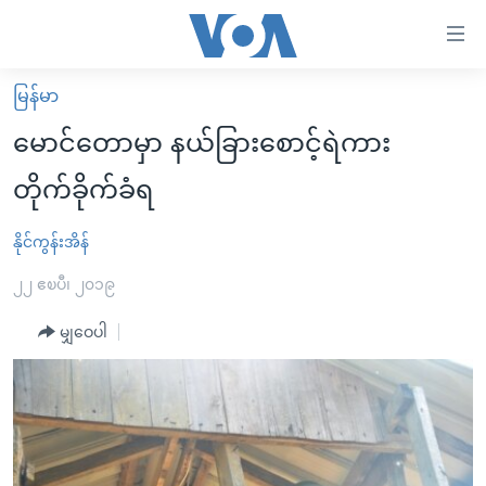
သုံး
ရ
လွယ်ကူ
မြန်မာ
မူလစာမျက်နှာ
စေ
မောင်တောမှာ နယ်ခြားစောင့်ရဲကား
မြန်မာ
သည့်
တိုက်ခိုက်ခံရ
ကမ္ဘာ့သတင်းများ
Link
ဗွီဒီယို
နိုင်ငံတကာ
နိုင်ကွန်းအိန်
များ
သတင်းလွတ်လပ်ခွင့်
အမေရိကန်
၂၂ ဧၿပီ၊ ၂၀၁၉
ပင်မ
ရပ်ဝန်းတခု လမ်းတခု အလွန်
တရုတ်
အကြောင်းအရာ
မျှဝေပါ
သို့
အင်္ဂလိပ်စာလေ့လာမယ်
အစ္စရေး-ပါလက်စတိုင်း
ကျော်
အပတ်စဉ်ကဏ္ဍများ
အမေရိကန်သုံးအီဒီယံ
ကြည့်
ရေဒီယိုနှင့်ရုပ်သံ အချက်အလက်များ
မကြေးမုံရဲ့ အင်္ဂလိပ်စာ
ရေဒီယို
ရန်
ပင်မ
ရေဒီယို/တီဗွီအစီအစဉ်
ရုပ်ရှင်ထဲက အင်္ဂလိပ်စာ
တီဗွီ