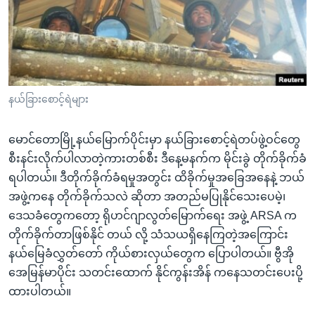
အ
သုတပဒေသာ အင်္ဂလိပ်စာ
ညွန်း
Learning English
စာမျက်နှာ
သို့
ဗွီအိုအေ လူမှုကွန်ယက်များ
ကျော်
ကြည့်
နယ်ခြားစောင့်ရဲများ
ရန်
ဘာသာစကားများ
ရှာဖွေ
မောင်တောမြို့နယ်မြောက်ပိုင်းမှာ နယ်ခြားစောင့်ရဲတပ်ဖွဲ့ဝင်တွေ
ရန်
စီးနင်းလိုက်ပါလာတဲ့ကားတစ်စီး ဒီနေ့မနက်က မိုင်းခွဲ တိုက်ခိုက်ခံ
နေရာ
ရပါတယ်။ ဒီတိုက်ခိုက်ခံရမှုအတွင်း ထိခိုက်မှုအခြေအနေနဲ့ ဘယ်
သို့
အဖွဲ့ကနေ တိုက်ခိုက်သလဲ ဆိုတာ အတည်မပြုနိုင်သေးပေမဲ့၊
ကျော်
ဒေသခံတွေကတော့ ရိုဟင်ဂျာလွတ်မြောက်ရေး အဖွဲ့ ARSA က
ရန်
တိုက်ခိုက်တာဖြစ်နိုင် တယ် လို့ သံသယရှိနေကြတဲ့အကြောင်း
နယ်မြေခံလွှတ်တော် ကိုယ်စားလှယ်တွေက ပြောပါတယ်။ ဗွီအို
အေမြန်မာပိုင်း သတင်းထောက် နိုင်ကွန်းအိန် ကနေသတင်းပေးပို့
ထားပါတယ်။