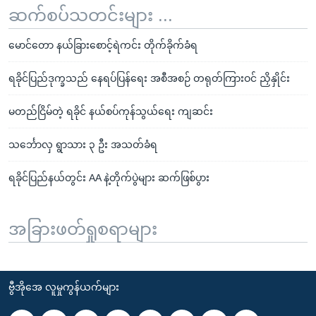
ဆက်စပ်သတင်းများ ...
မောင်တော နယ်ခြားစောင့်ရဲကင်း တိုက်ခိုက်ခံရ
ရခိုင်ပြည်ဒုက္ခသည် နေရပ်ပြန်ရေး အစီအစဉ် တရုတ်ကြားဝင် ညှိနှိုင်း
မတည်ငြိမ်တဲ့ ရခိုင် နယ်စပ်ကုန်သွယ်ရေး ကျဆင်း
သင်္ဘောလှ ရွာသား ၃ ဦး အသတ်ခံရ
ရခိုင်ပြည်နယ်တွင်း AA နဲ့တိုက်ပွဲများ ဆက်ဖြစ်ပွား
အခြားဖတ်ရှုစရာများ
ဗွီအိုအေ လူမှုကွန်ယက်များ