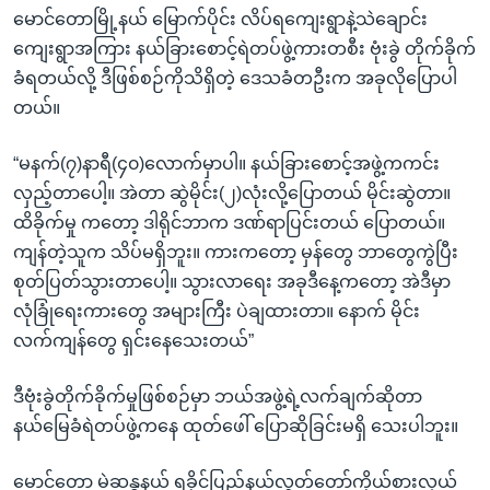
မောင်တောမြို့နယ် မြောက်ပိုင်း လိပ်ရကျေးရွာနဲ့သဲချောင်း
ကျေးရွာအကြား နယ်ခြားစောင့်ရဲတပ်ဖွဲ့ကားတစီး ဗုံးခွဲ တိုက်ခိုက်
ခံရတယ်လို့ ဒီဖြစ်စဉ်ကိုသိရှိတဲ့ ဒေသခံတဦးက အခုလိုပြောပါ
တယ်။
“မနက်(၇)နာရီ(၄၀)လောက်မှာပါ။ နယ်ခြားစောင့်အဖွဲ့ကကင်း
လှည့်တာပေါ့။ အဲတာ ဆွဲမိုင်း(၂)လုံးလို့ပြောတယ် မိုင်းဆွဲတာ။
ထိခိုက်မှု ကတော့ ဒါရိုင်ဘာက ဒဏ်ရာပြင်းတယ် ပြောတယ်။
ကျန်တဲ့သူက သိပ်မရှိဘူး။ ကားကတော့ မှန်တွေ ဘာတွေကွဲပြီး
စုတ်ပြတ်သွားတာပေါ့။ သွားလာရေး အခုဒီနေ့ကတော့ အဲဒီမှာ
လုံခြုံရေးကားတွေ အများကြီး ပဲချထားတာ။ နောက် မိုင်း
လက်ကျန်တွေ ရှင်းနေသေးတယ်”
ဒီဗုံးခွဲတိုက်ခိုက်မှုဖြစ်စဉ်မှာ ဘယ်အဖွဲ့ရဲ့လက်ချက်ဆိုတာ
နယ်မြေခံရဲတပ်ဖွဲ့ကနေ ထုတ်ဖေါ် ပြောဆိုခြင်းမရှိ သေးပါဘူး။
မောင်တော မဲဆန္ဒနယ် ရခိုင်ပြည်နယ်လွှတ်တော်ကိုယ်စားလှယ်