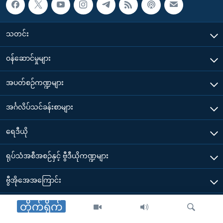
သတင်း
၀န်ဆောင်မှုများ
အပတ်စဉ်ကဏ္ဍများ
အင်္ဂလိပ်သင်ခန်းစာများ
ရေဒီယို
ရုပ်သံအစီအစဉ်နှင့် ဗွီဒီယိုကဏ္ဍများ
ဗွီအိုအေအကြောင်း
ဗွီအိုအေ မိုဘိုင်းလ်အက်ပ်များ ဒေါင်းလုတ်ယူရန်
တိုက်ရိုက်