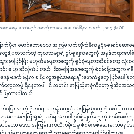
းစစ်ဆေးရေး ကော်မရှင် အစည်းအဝေး ဖေဖော်ဝါရီလ ၈ ရက် ၂၀၁၇ (MOI)
ောက်ပိုင်း မောင်တောဒေသ အကြမ်းဖက်တိုက်ခိုက်မှုစုံစစ်းစစ်ဆေးရေ
ာတွေနဲ့ ပတ်သက်တဲ့ ကုလသမဂ္ဂရဲ့ စွပ်စွဲချက်တွေကို အမှန်တရားပေါ
် သွားမှာဖြစ်ပြီး မဟုတ်မမှန်တာတွေကို စွပ်စွဲနေတာဆိုရင်တော့ လုံး
း ပြော ဆိုလိုက်ပါတယ်။ ဒီအခြေအနေတွေကို စုံစမ်းဖို့အတွက် ရခိုင
ေနဲ့ မနက်ဖြန်က စပြီး လူ့အခွင့်အရေးချိုးဖောက်မှုတွေ ဖြစ်ပေါ်ခဲ့
က်လေ့လာဖို့ ရှိနေတာပါ။ ဒီ သတင်း အပြည့်အစုံကိုတော့ ဗွီအိုအ
က တင် ပြထားပါတယ်။
်ပြေးလာတဲ့ ရိုဟင်ဂျာတွေနဲ့ တွေ့ဆုံမေးမြန်းမှုတွေကို ဖော်ပြထား
ရာ မဟာမင်းကြီးရုံးရဲ့ အစီရင်ခံစာပါ စွပ်စွဲချက်တွေကို စုံစမ်းဖော်ထုတ
မောင်တော ဒေသ အကြမ်းဖက်တိုက်ခိုက်မှု စုံစမ်းစစ်ဆေးကော်မရှင်အန
င်းဖြစ်ပွားရာနေရာ တွေကို သွားရောက်လေ့လာမှာဖြစ်ပါတယ်။