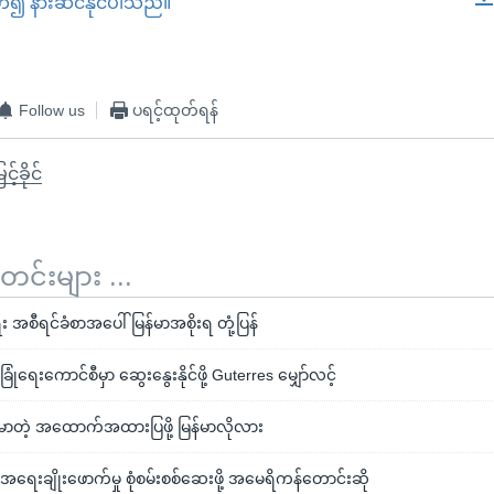
တ်၍ နားဆင်နိုင်ပါသည်။
EMBED
Follow us
ပရင့်ထုတ်ရန်
ြင့်ခိုင်
်းများ ...
အစီရင်ခံစာအပေါ် မြန်မာအစိုးရ တုံ့ပြန်
ုံရေးကောင်စီမှာ ဆွေးနွေးနိုင်ဖို့ Guterres မျှော်လင့်
ုင်မာတဲ့ အထောက်အထားပြဖို့ မြန်မာလိုလား
အရေးချိုးဖောက်မှု စုံစမ်းစစ်ဆေးဖို့ အမေရိကန်တောင်းဆို