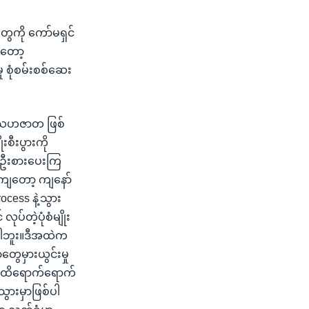
ွေကို ကော်မရှင်
်တော့
 စုံစမ်းစစ်ဆေး
ှ သဟဇာတ ဖြစ်
ီးပွားကို
ွေ ဦးစားပေးကြ
ကျတော့ ကျနော်
rocess နဲ့သွား
်တဲ့ပုံစံမျိုး
င်ပါဘူး။ဒီအထဲက
ွေမှားယွင်းမှု
ထိထိရောက်ရောက်
ွားမှာဖြစ်ပါ