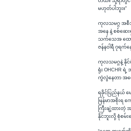
တယ်။ သို့ရာတွင
မဟုတ်ပါဘူး။”
ကုလသမဂ္ဂ အစီအရင
အနေ နဲ့ စစ်ဆေးမှ
သက်သေအ ထောက်အထ
ဇန်နဝါရီ ၇ရက်န
ကုလသမဂ္ဂနဲ့ နိ
ရုံး OHCHR ရဲ့
ကွဲလွဲနေတာ အပေ
ရခိုင်ပြည်နယ် မ
မြန်မာအစိုးရ ကေ
ကြီးချဲ့ထားတဲ့
နိုင်ဘူးလို့ စု