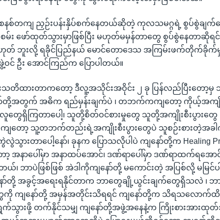
 စနစ်တကျ ညှဉ်းပန်းနှိပ်စက်နေတယ်ဆိုတဲ့ ကုလသမဂ္ဂရဲ့ စွပ်စွဲချက်တ
ံစမ်း ဖော်ထုတ်သွားမှာဖြစ်ပြီး မဟုတ်မမှန်တာတွေ စွပ်စွဲနေတာဆိုရင
ုတ် ဘူးလို့ ရခိုင်ပြည်နယ် မောင်တောဒေသ အကြမ်းဖက်တိုက်ခိုက်မှု
ဖွဲ့ဝင် ဦး အောင်ကြည်က ပြောပါတယ်။
ူးသတိထားတာကတော့ ဒီလူ့အသိုင်းအဝိုင်း ၂ ခု ပြန်လည်ပြီးတော့မ
တို့အတွက် အဓိက ရည်မှန်းချက်ပဲ ၊ တဘက်ကကျတော့ ကိုယ့်အကျိုးစ
ူတွေရှိကြတာပေါ့၊ သူတို့စိတ်ဝင်စားမှုတွေ သူတို့အကျိုးစီးပွားတ
ါကျတော့ သူ့တဘက်တည်းရဲ့အကျိုးစီးပွားတွေပဲ သူစဉ်းစားတဲ့အခါ
ဖို့ ကွဲလွဲသွားတာပေါ့နော်၊ ခုနက ပြောသလိုပါပဲ ကျနော်တို့က Healing P
ာ့ အနာပေါ်မှာ အနာထပ်အောင်၊ ဒဏ်ရာပေါ်မှာ ဒဏ်ရာထက်ရအောင် လုပ
ပါတယ်၊ ဘာပဲဖြစ်ဖြစ် အဲဒါကိုကျနော်တို့ မကောင်းတဲ့ အပြစ်လို့ မမြ
ာ်တို့ အခွင့်အရေးရနိုင်တာက ဘာတွေချို့ယွင်းချက်တွေရှိသလဲ ၊ ဘာတ
ေကို ကျနော်တို့ အမှန်အတိုင်းသိရရင် ကျနော်တို့က သိရသလောက်
သွားဖို့ တက်နိုင်သမျှ ကျနော်တို့အဖွဲ့အနေနဲ့က ကြိုးစားအားထုတ်သ