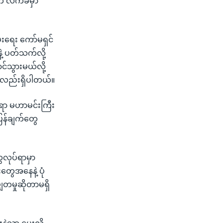
က လက်ခံမှာ
်းရေး ကော်မရှင်
နဲ့ ပတ်သက်လို့
်သွားမယ်လို့
တာလည်းရှိပါတယ်။
်ရာ မဟာမင်းကြီး
ပြန်ချက်တွေ
ေလုပ်ရာမှာ
တွေအနေနဲ့ ပုံ
တမှုဆိုတာမရှိ