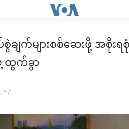
စွဲချက်များစစ်ဆေးဖို့ အစိုးရစု
့ ထွက်ခွာ
 ၂၀၁၇