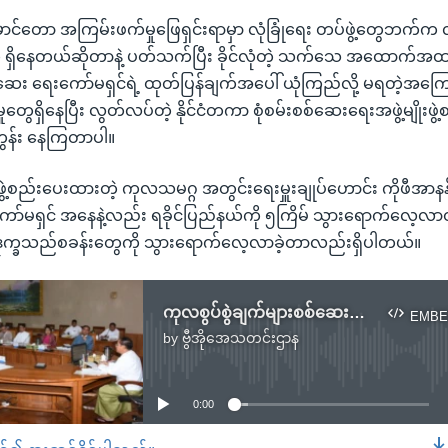
ောင်တော အကြမ်းဖက်မှုဖြေရှင်းရာမှာ လုံခြုံရေး တပ်ဖွဲ့တွေဘက်က 
တွေ ရှိနေတယ်ဆိုတာနဲ့ ပတ်သက်ပြီး ခိုင်လုံတဲ့ သက်သေ အထောက်အထ
စ်ဆေး ရေးကော်မရှင်ရဲ့ ထုတ်ပြန်ချက်အပေါ် ယုံကြည်လို့ မရတဲ့အကြ
ွေရှိနေပြီး လွတ်လပ်တဲ့ နိုင်ငံတကာ စုံစမ်းစစ်ဆေးရေးအဖွဲ့မျိုးဖွဲ့စည
်တွန်း နေကြတာပါ။
ွဲ့စည်းပေးထားတဲ့ ကုလသမဂ္ဂ အတွင်းရေးမှူးချုပ်ဟောင်း ကိုဖီအာနန
ကော်မရှင် အနေနဲ့လည်း ရခိုင်ပြည်နယ်ကို ၅ကြိမ် သွားရောက်လေ့လာထ
 ဒုက္ခသည်စခန်းတွေကို သွားရောက်လေ့လာခဲ့တာလည်းရှိပါတယ်။
ကုလစွပ်စွဲချက်များစစ်ဆေးဖို့ အစိုးရစုံစမ်းရေးအဖွဲ့ ထွက်ခွာ
EMBE
by
ဗွီအိုအေသတင်းဌာန
No media source currently available
0:00