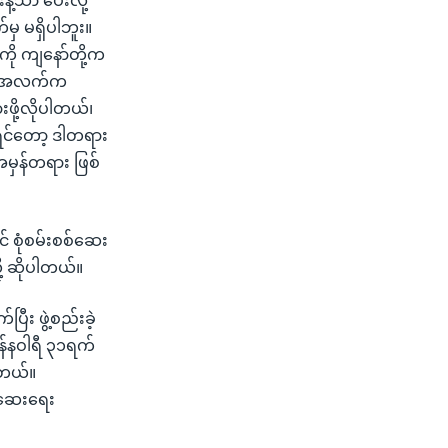
ဲ့သာ ပေးလို့
ှ မရှိပါဘူး။
ကို ကျနော်တို့က
ချက်အလက်က
ို့လိုပါတယ်၊
ုရင်တော့ ဒါတရား
အမှန်တရား ဖြစ်
 စုံစမ်းစစ်ဆေး
ု့ ဆိုပါတယ်။
ီး ဖွဲ့စည်းခဲ့
ဇန်နဝါရီ ၃၁ရက်
ါတယ်။
စ်ဆေးရေး