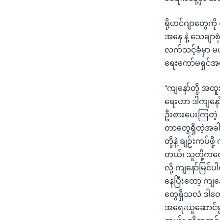
ရိုဟင်ဂျာတွေကို
အနေ နဲ့ သေချာစု
လက်သင့်ခံမှာ မဟ
ရေးကော်မရှင်အ
“ကျနော်တို့ အထ
ရေးဟာ ဒါကျနော်
ဦးစားပေးကြတဲ့ လ
တာတွေရှိတဲ့အခ
တို့နဲ့ ချဉ်းကပ်
တယ်၊ သူတို့ကတေ
လို့ ကျနော်မြင်
နေပြီးတော့ ကျနေ
တွေရှိသလဲ ဒါတွ
အရေးယူဆောင်ရွက်