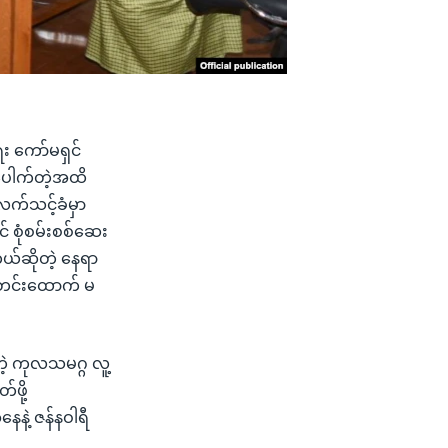
း ကော်မရှင်
်ပေါက်တဲ့အထိ
ဝလက်သင့်ခံမှာ
် စုံစမ်းစစ်ဆေး
တယ်ဆိုတဲ့ နေရာ
ေသတင်းထောက် မ
တဲ့ ကုလသမဂ္ဂ လူ့
်ဖို့
ေနဲ့ ဇန်နဝါရီ