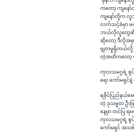
“ခုနက ကျနော်တို
ကတော့ ကျနော်တိ
ကျနော်တို့က လူသ
လက်သင့်ခံမှာ 
ဘယ်လိုလူတွေဆီ
ဆိုတော့ ဒီလိုအ
မျှတမှုရှိတယ်လိ
တဲ့အထိကတော့ ကျ
ကုလသမဂ္ဂရဲ့ စွ
ရေး ကော်မရှင်နဲ
ရခိုင်ပြည်နယ်မော
တဲ့ ဒုသမ္မတ ဦးမ
နေ့မှာ တင်ပြ ရ
ကုလသမဂ္ဂရဲ့ စွပ
ကော်မရှင် အသစ်တ