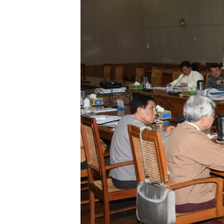
သုတပဒေသာ အင်္ဂလိပ်စာ
အ
ညွန်း
စာမျက်နှာ
သို့
ကျော်
ကြည့်
ရန်
ရှာဖွေ
ရန်
နေရာ
သို့
ကျော်
ရန်