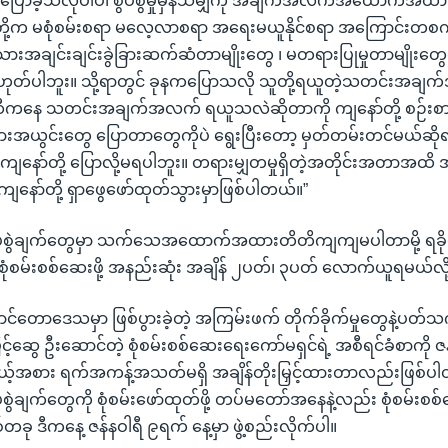
့ပြောခဲ့သလိုပါပဲ၊ စွပ်စွဲမှုမှန်သမျှကို အချက်အလက်အထောက်အထားန
ု့က မစုံစမ်းစရာ မလေ့လာစရာ အရေးမယူနိုင်စရာ အကြောင်းတစက်မ
ားအချင်းချင်းခွဲခြားဆက်ဆံတာမျိုးတွေ ၊ မတရားပြုမှုတာမျိုးတွေ
မဟုတ်ပါဘူး။ သို့ရာတွင် ခုနကပြောသလို သူတို့ရယူတဲ့သတင်းအ
ကနေ သတင်းအချက်အလက် ရယူသလဲဆိုတာကို ကျနော်တို့ စဉ်းစားဖ
မှားအယွင်းတွေ ပြောတာတွေကိုပဲ ရွေးပြီးတော့ မှတ်တမ်းတင်မယ်ဆိ
ု့ ကျနော်တို့ ပြောလို့မရပါဘူး။ တရားမျှတမှုရှိတဲ့အတိုင်းအတာအထိ 
နော်တို့ ရှာဖွေဖော်ထုတ်သွားမှာဖြစ်ပါတယ်။”
ပ်စွဲချက်တွေမှာ သက်သေအထောက်အထားတိတိကျကျမပါတာမို့ ရခိုင်
့ စုံစမ်းစစ်ဆေးဖို့ အနည်းဆုံး အချိန် ၂ပတ်၊ ၃ပတ် လောက်ယူရမယ်လိ
င်တောဒေသမှာ ဖြစ်ပွားခဲ့တဲ့ အကြမ်းဖက် တိုက်ခိုက်မှုတွေနဲ့ပတ်သက်ပြ
ြင့်ဆွေ ဦးဆောင်တဲ့ စုံစမ်းစစ်ဆေးရေးကော်မရှင်ရဲ့ အစီရင်ခံစာကို 
မယ့်အစား ရက်အကန့်အသတ်မရှိ အချိန်တိုးမြှင့်ထားတာလည်းဖြစ်ပ
်စွဲချက်တွေကို စုံစမ်းဖော်ထုတ်ဖို့ တပ်မတော်အနေနဲ့လည်း စုံစမ်းစ
ခု ဒီကနေ့ ဇန်နဝါရီ ၉ရက် နေ့မှာ ဖွဲ့စည်းလိုက်ပါ။