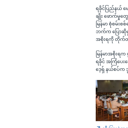
ရခိုင်ပြည်နယ် မ
ချိုး ဖောက်မှု
မြန်မာ စုံစမ်းစ
ဘက်က ပြောဆိုမှုတ
အစိုးရကို တိုက
မြန်မာအစိုးရက ဖ
ရခိုင် အကြံပေး
ဒေ့ရှ် နယ်စပ်က