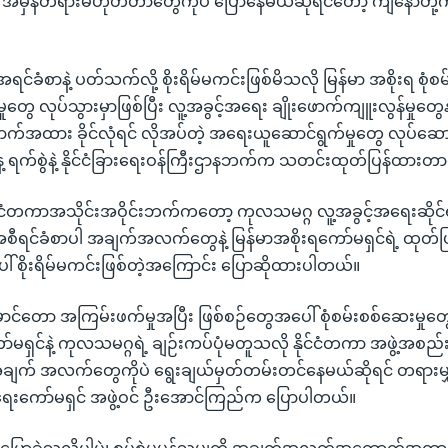
် အမှန်တရားမဟုတ်တာတွေကိုပဲ ပြောနေမယ်ဆိုရင်တော့ ကျနော်တို့
်ခံစာနဲ့ ပတ်သက်လို့ စိုးရိမ်မကင်းဖြစ်မိသလို မြန်မာ အစိုးရ စုံစမ
ုတွေ လုပ်သွားမှာဖြစ်ပြီး လူ့အခွင့်အရေး ချိုးဖောက်ကျူးလွန်မှုတွေ
ား ခိုင်လုံရင် လိုအပ်တဲ့ အရေးယူဆောင်ရွက်မှုတွေ လုပ်ဆောင
ေ့ ရက်စွဲနဲ့ နိုင်ငံခြားရေးဝန်ကြီးဌာနဘက်က သတင်းထုတ်ပြန်ထား
ုင်ငံတကာအသိုင်းအဝိုင်းဘက်ကတော့ ကုလသမဂ္ဂ လူ့အခွင့်အရေးဆိုင
 အစီရင်ခံစာပါ အချက်အလက်တွေနဲ့ မြန်မာအစိုးရကော်မရှင်ရဲ့ ထုတ်
ါ် စိုးရိမ်မကင်းဖြစ်တဲ့အကြောင်း ပြောဆိုထားပါတယ်။
ောင်တော အကြမ်းဖက်မှုအပြီး ဖြစ်စဉ်တွေအပေါ် စုံစမ်းစစ်ဆေးမှုတွ
ာ်မရှင်နဲ့ ကုလသမဂ္ဂရဲ့ ချဉ်းကပ်ပုံမတူသလို နိုင်ငံတကာ အဖွဲ့အစည်း
 အချက် အလက်တွေကိုပဲ ရွေးချယ်မှတ်တမ်းတင်နေမယ်ဆိုရင် တရားမျှ
ံစမ်းရေးကော်မရှင် အဖွဲ့ဝင် ဦးအောင်ကြည်က ပြောပါတယ်။