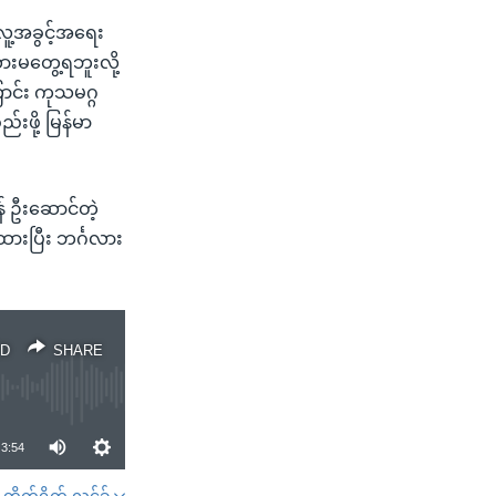
လူ့အခွင့်အရေး
ားမတွေ့ရဘူးလို့
ောင်း ကုသမဂ္ဂ
်းဖို့ မြန်မာ
် ဦးဆောင်တဲ့
ားပြီး ဘင်္ဂလား
D
SHARE
3:54