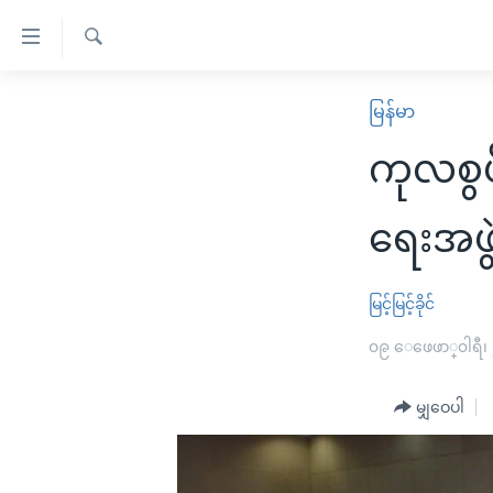
သုံး
ရ
ရှာဖွေ
လွယ်ကူ
မူလစာမျက်နှာ
မြန်မာ
ရ
စေ
မြန်မာ
လာ
ကုလစွပ်
သည့်
ဒ်
ကမ္ဘာ့သတင်းများ
Link
ဗွီဒီယို
နိုင်ငံတကာ
ရေးအဖွဲ
များ
သတင်းလွတ်လပ်ခွင့်
အမေရိကန်
ပင်မ
ရပ်ဝန်းတခု လမ်းတခု အလွန်
တရုတ်
မြင့်မြင့်ခိုင်
အကြောင်းအရာ
အင်္ဂလိပ်စာလေ့လာမယ်
အစ္စရေး-ပါလက်စတိုင်း
၀၉ ေဖေဖာ္၀ါရီ၊
သို့
အပတ်စဉ်ကဏ္ဍများ
အမေရိကန်သုံးအီဒီယံ
ကျော်
မျှဝေပါ
ကြည့်
ရေဒီယိုနှင့်ရုပ်သံ အချက်အလက်များ
မကြေးမုံရဲ့ အင်္ဂလိပ်စာ
ရေဒီယို
ရန်
ရေဒီယို/တီဗွီအစီအစဉ်
ရုပ်ရှင်ထဲက အင်္ဂလိပ်စာ
တီဗွီ
ပင်မ