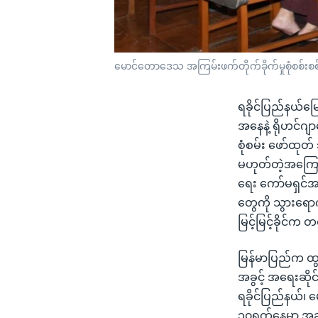
မောင်တောဒေသ အကြမ်းဖက်တိုက်ခိုက်မှုစုံစစ်
ရခိုင်ပြည်နယ်မြ
အနေနဲ့ ရိုဟင်ဂျ
စုံစမ်း ဖော်ထုတ
မဟုတ်တဲ့အကြောင်
ရေး ကော်မရှင်အန
တွေကို သွားရော
မြင့်မြင့်ခိုင်
မြန်မာပြည်က ထွက
အခွင့် အရေးဆိုင်
ရခိုင်ပြည်နယ်၊ 
၁၀ရက်နေ့မှာ အခ