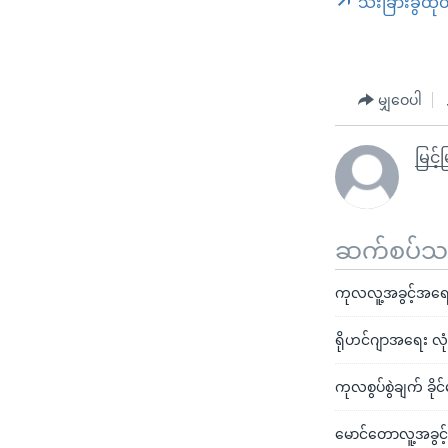
သီးခြားခွဲထု
မျှဝေပါ
မြင့်မ
ဆက်စပ်သတင
ကုလလူ့အခွင့်အရေး 
ရိုဟင်ဂျာအရေး လုံခြ
ကုလစွပ်စွဲချက် ခိ
မောင်တောလူ့အခွင့်