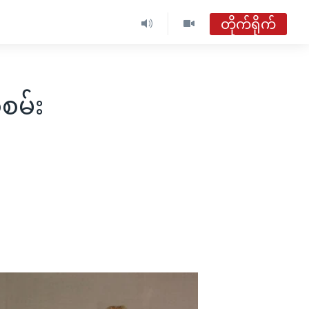
တိုက်ရိုက်
ဗွီအိုအေ မြန်မာညချမ်း
တိုက်ရိုက်ထုတ်လွှင့်မှု
ံစမ်း
အစီအစဉ်များ
ဗွီအိုအေ မြန်မာညချမ်း
ရေဒီယိုတိုက်ရိုက်နားဆင်ရန်