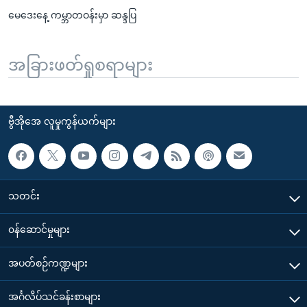
မေဒေးနေ့ ကမ္ဘာတဝန်းမှာ ဆန္ဒပြ
အခြားဖတ်ရှုစရာများ
ဗွီအိုအေ လူမှုကွန်ယက်များ
သတင်း
၀န်ဆောင်မှုများ
အပတ်စဉ်ကဏ္ဍများ
အင်္ဂလိပ်သင်ခန်းစာများ