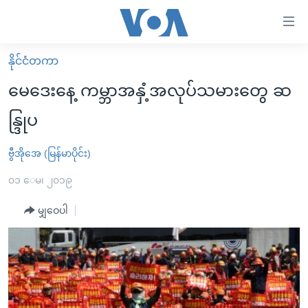
သုံး
ရ
လွယ်ကူ
နိုင်ငံတကာ
မူလစာမျက်နှာ
စေ
မေဒေးနေ့ ကမ္ဘာအနှံ့အလုပ်သမားတွေ ဆ
မြန်မာ
သည့်
န္ဒြုပ
ကမ္ဘာ့သတင်းများ
Link
ဗွီဒီယို
နိုင်ငံတကာ
ဗွီအိုအေ (မြန်မာပိုင်း)
များ
သတင်းလွတ်လပ်ခွင့်
အမေရိကန်
၀၁ ေမ၊ ၂၀၁၉
ပင်မ
ရပ်ဝန်းတခု လမ်းတခု အလွန်
တရုတ်
အကြောင်းအရာ
မျှဝေပါ
သို့
အင်္ဂလိပ်စာလေ့လာမယ်
အစ္စရေး-ပါလက်စတိုင်း
ကျော်
အပတ်စဉ်ကဏ္ဍများ
အမေရိကန်သုံးအီဒီယံ
ကြည့်
ရေဒီယိုနှင့်ရုပ်သံ အချက်အလက်များ
မကြေးမုံရဲ့ အင်္ဂလိပ်စာ
ရေဒီယို
ရန်
ပင်မ
ရေဒီယို/တီဗွီအစီအစဉ်
ရုပ်ရှင်ထဲက အင်္ဂလိပ်စာ
တီဗွီ