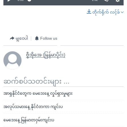
တိုက်ရိုက် လင့်ခ်
မျှဝေပါ
Follow us
ဗွီအိုအေ (မြန်မာပိုင်း)
ဆက်စပ်သတင်းများ ...
အာရှနိုင်ငံတွေက မေဒေးနေ့ လှုပ်ရှားမှုများ
အလုပ်သမားနေ့ နိုင်ငံတကာ ကျင်းပ
မေဒေးနေ့ မြန်မာတဝှမ်းကျင်းပ