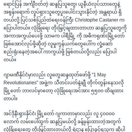
ရောင်ပြန် အင်္ကျီဝတ်တဲ့ ဆန္ဒပြသူတွေ၊ ယူနီယံလုပ်သားတွေနဲ့
အစွန်းရောက် လှုပ်ရှားသူတွေပူးပေါင်းသွားနိုင်တဲ့ အန္တရာယ် ရှိ
တယ်လို့ ပြင်သစ်ပြည်ထဲရေးဝန်ကြီး Christophe Castaner က
ပြောပါတယ်။ လုံခြုံရေး တိုးမြှင့်ချထားတာဟာ ဆန္ဒပြသူတွေကို
အကာအကွယ်ပေးဖို့ သာမက ပါရီမြို့ ကို အဓိကရုဏ်းမြို့တော်
ဖြစ်အောင်လုပ်ဖို့ဆိုတဲ့ လူမှုကွန်ယက်တွေပေါ်က လှုံ့ဆော်
စည်းရုံးနေတဲ့အပေါ် ကာကွယ်ဖို့ ဖြစ်တယ်လို့လည်း ပြောပါ
တယ်။
ဂျာမဏီနိုင်ငံမှာလည်း လူတွေဆန္ဒထုတ်ဖော်ဖို့ “1 May
Revolutionaries” အဖွဲ့က သီတင်းပတ်နဲ့ချီု တိုက်တွန်းနေသလို
မြို့တော် ဘာလင်မှာတော့ လုံခြုံရေးအင်အား ၅၅၀၀ ထိချထား
တာပါ။
အင်ဒိုနီးရှားနိုင်ငံ၊ မြို့တော် ဂျကာတာမှာလည်း လူ ၄၀၀၀၀
လောက် လမ်းပေါ်ထွက် ဆန္ဒပြမယ်လို့ ခန့်မှန်းထားတဲ့အတွက်
လုံခြုံရေးတွေ တိုးမြှင့်ထားတယ်လို့ ရဲဌာန ပြောခွင့်ရသူက ဆိုပါ