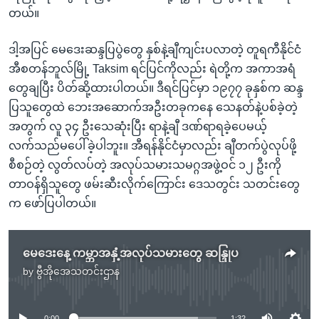
တယ်။
ဒါ့အပြင် မေဒေးဆန္ဒပြပွဲတွေ နှစ်နဲ့ချီကျင်းပလာတဲ့ တူရကီနိုင်ငံ
အီစတန်ဘူလ်မြို့ Taksim ရင်ပြင်ကိုလည်း ရဲတို့က အကာအရံ
တွေချပြီး ပိတ်ဆို့ထားပါတယ်။ ဒီရင်ပြင်မှာ ၁၉၇၇ ခုနှစ်က ဆန္ဒ
ပြသူတွေထဲ ဘေးအဆောက်အဦးတခုကနေ သေနတ်နဲ့ပစ်ခဲ့တဲ့
အတွက် လူ ၃၄ ဦးသေဆုံးပြီး ရာနဲ့ချီ ဒဏ်ရာရခဲ့ပေမယ့်
လက်သည်မပေါ်ခဲ့ပါဘူး။ အီရန်နိုင်ငံမှာလည်း ချီတက်ပွဲလုပ်ဖို့
စီစဉ်တဲ့ လွတ်လပ်တဲ့ အလုပ်သမားသမဂ္ဂအဖွဲ့ဝင် ၁၂ ဦးကို
တာဝန်ရှိသူတွေ ဖမ်းဆီးလိုက်ကြောင်း ဒေသတွင်း သတင်းတွေ
က ဖော်ပြပါတယ်။
မေဒေးနေ့ ကမ္ဘာအနှံ့အလုပ်သမားတွေ ဆန္ဒြုပ
by
ဗွီအိုအေသတင်းဌာန
No media source currently available
0:00
1:32