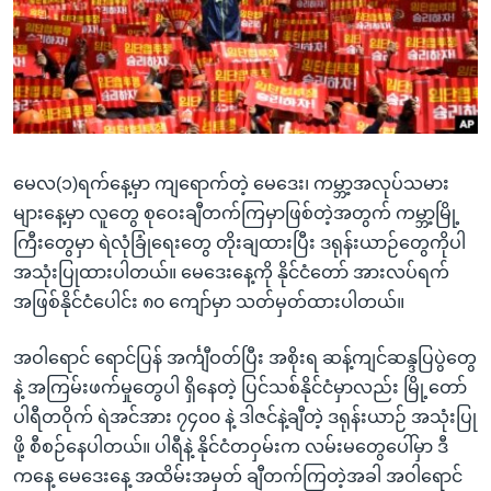
အ
သုတပဒေသာ အင်္ဂလိပ်စာ
ညွန်း
Learning English
စာမျက်နှာ
သို့
ဗွီအိုအေ လူမှုကွန်ယက်များ
ကျော်
ကြည့်
မေလ(၁)ရက်နေ့မှာ ကျရောက်တဲ့ မေဒေး၊ ကမ္ဘာ့အလုပ်သမား
ရန်
ဘာသာစကားများ
များနေ့မှာ လူတွေ စုဝေးချီတက်ကြမှာဖြစ်တဲ့အတွက် ကမ္ဘာ့မြို့
ရှာဖွေ
ကြီးတွေမှာ ရဲလုံခြုံရေးတွေ တိုးချထားပြီး ဒရုန်းယာဉ်တွေကိုပါ
ရန်
အသုံးပြုထားပါတယ်။ မေဒေးနေ့ကို နိုင်ငံတော် အားလပ်ရက်
နေရာ
အဖြစ်နိုင်ငံပေါင်း ၈၀ ကျော်မှာ သတ်မှတ်ထားပါတယ်။
သို့
ကျော်
အဝါရောင် ရောင်ပြန် အင်္ကျီဝတ်ပြီး အစိုးရ ဆန့်ကျင်ဆန္ဒပြပွဲတွေ
ရန်
နဲ့ အကြမ်းဖက်မှုတွေပါ ရှိနေတဲ့ ပြင်သစ်နိုင်ငံမှာလည်း မြို့တော်
ပါရီတဝိုက် ရဲအင်အား ၇၄၀၀ နဲ့ ဒါဇင်နဲ့ချီတဲ့ ဒရုန်းယာဉ် အသုံးပြု
ဖို့ စီစဉ်နေပါတယ်။ ပါရီနဲ့ နိုင်ငံတဝှမ်းက လမ်းမတွေပေါ်မှာ ဒီ
ကနေ့ မေဒေးနေ့ အထိမ်းအမှတ် ချီတက်ကြတဲ့အခါ အဝါရောင်