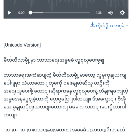
0:00
4:36
တိုက်ရိုက် လင့်ခ်
[Unicode Version]
မိတ်ထီလာမွို့မှာ ဘာသာရေးအခွခေံ လူစုလူဝေးဖွဈ
ဘာသာရေးအကဲဆပျတဲ့ မိတ်တီလာမွို့မှာတော့ လူမှုကှနျယကျ
ပေါျမှာ သံဃာတောျတှကေို ဝဖေနျဆဲဆိုသူ တဦးကို
အရေးယူပေးဖို့ တောငျးဆိုရာကနေ လူစုလူဝေးနဲ့ ထိနျးရခကျတဲ့
အခွအေနဖွေဈခဲ့တာကို ပွောပွခငြျပါတယျ။ ဒီအကွောငျး ဗှီအို
အေ မွနျမာပိုငျးသတငျးထောကျ မမကေ သတငျးပေးပို့ထားပါ
တယျ။
၂၀၂၀- ၂၀၂၁ စာသငျနှဈအတှကျ အခွခေံပညာသငျရိုးတှထေဲ