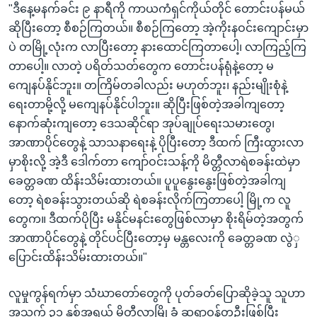
"ဒီနေ့မနက်ခင်း ၉ နာရီကို ကာယကံရှင်ကိုယ်တိုင် တောင်းပန်မယ်
ဆိုပြီးတော့ စီစဉ်ကြတယ်။ စီစဉ်ကြတော့ အဲ့ကိုးနဝင်းကျောင်းမှာ
ပဲ တမြို့လုံးက လာပြီးတော့ နားထောင်ကြတာပေါ့၊ လာကြည့်ကြ
တာပေါ့။ လာတဲ့ ပရိတ်သတ်တွေက တောင်းပန်ရုံနဲ့တော့ မ
ကျေနပ်နိုင်ဘူး။ တကြိမ်တခါလည်း မဟုတ်ဘူး၊ နည်းမျိုးစုံနဲ့
ရေးတာမို့လို့ မကျေနပ်နိုင်ပါဘူး။ ဆိုပြီးဖြစ်တဲ့အခါကျတော့
နောက်ဆုံးကျတော့ ဒေသဆိုင်ရာ အုပ်ချုပ်ရေးသမားတွေ၊
အာဏာပိုင်တွေနဲ့ သာသနာရေးနဲ့ ပိုပြီးတော့ ဒီထက် ကြီးထွားလာ
မှာစိုးလို့ အဲ့ဒီ ဒေါက်တာ ကျော်ဝင်းသန့်ကို မိတ္တီလာရဲစခန်းထဲမှာ
ခေတ္တခဏ ထိန်းသိမ်းထားတယ်။ ပူပူနွေးနွေးဖြစ်တဲ့အခါကျ
တော့ ရဲစခန်းသွားတယ်ဆို ရဲစခန်းလိုက်ကြတာပေါ့ မြို့က လူ
တွေက။ ဒီထက်ပိုပြီး မနိုင်မနင်းတွေဖြစ်လာမှာ စိုးရိမ်တဲ့အတွက်
အာဏာပိုင်တွေနဲ့ တိုင်ပင်ပြီးတော့မှ မန္တလေးကို ခေတ္တခဏ လွဲှ
ပြောင်းထိန်းသိမ်းထားတယ်။"
လူမှုကွန်ရက်မှာ သံဃာတော်တွေကို ပုတ်ခတ်ပြောဆိုခဲ့သူ သူဟာ
အသက် ၃၁ နှစ်အရွယ် မိတ္ထီလာမြို့ခံ ဆရာဝန်တဦးဖြစ်ပြီး