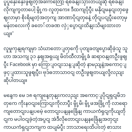
ပူပူနှေးနှေးဖွဈတဲ့အခါကတြော့ ရဲစခနျးသှားတယျဆို ရဲစခနျး
လိုကျကွတာပေါ့ မွို့က လူတှကေ။ ဒီထကျပိုပွီး မနိုငျမနငျးတှဖွေ
ဈလာမှာ စိုးရိမျတဲ့အတှကျ အာဏာပိုငျတှနေဲ့ တိုငျပငျပွီးတော့မှ
မန်တလေးကို ခတေ်တခဏ လှဲှပွောငျးထိနျးသိမျးထားတ
ယျ။"
လူမှုကှနျရကျမှာ သံဃာတောျတှကေို ပုတျခတျပွောဆိုခဲ့သူ သူ
ဟာ အသကျ ၃၁ နှဈအရှယျ မိတ်ထီလာမွို့ခံ ဆရာဝနျတဦးဖွဈ
ပွီး Facebook မှာ ကြောျဝငျးသန့ျဆိုတဲ့ နာမညျနဲ့အကောင့ျ
ဖှင့ျထားသူဖွဈပွီး၊ ဗုဒ်ဓဘာသာဝငျ တဦးဖွဈတယျလို့လညျး
ဆိုပါတယျ။
မနေ့က မေ ၁၈ ရကျနေ့တုနျးကလညျး အကောင့ျပိုငျရှငျမိဘ
တှကေ ကိုးနဝငျးကြောငျးကိုလာပွီး မွို့မိ၊ မွို့ဖအခြို့ကို လာရော
ကျတောငျးပနျပမေဲ့ တောငျးပနျနခြေိနျ ကာယကံရှငျကိုယျတို
ငျက မပါဝငျခဲ့တဲ့အပွငျ အဲဒီလိုတောငျးပနျနခြေိနျအတှငျး
ကာယကံရှငျဘကျက ထပျမံပွီး ဘာသာရေးထိပါးတဲ့ စာသား