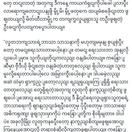
တှေ တငျလာတဲ့ အတှကျ ဒီကနေ့ ကာယကံရှငျကိုပါခေါျလာပွီး
လာရောကျတောငျးပနျဖို့ မွို့မိ၊ မွို့ဖတှကေ ထပျမံစခေိုငျးတာ ဖွ
ဈတယျလို့ မိတ်ထီလာမွို့က တကျကွှလှုပျရှားသူ တဦးဖွဈတဲ့
ဦးခငျကိုလတျကပွောပါတယျ။
"လူတဘကျသားရဲ့ဘာသာ သာသနာကို မဟုတျမမှနျ စှပျစှဲပွီး
တော့ တမငျရေးသားတာပေါ့နောျ။ တမငျ ရေးသားတာ အှနျလို
ငျးပေါျမှာ။ သူကိုယျတိုငျကလညျး ဝနျခံပါတယျ။ ကနြောျ
ဆီမှာ ဗှီဒီယို ဖိုငျတှေ၊ ဝနျခံတဲ့ဟာတှလေညျး ရှိပါတယျ။ သူက
မူးလို့ရေးတာပါပေါ့လေ အမြားကွီးပေါ့နောျ။ ဒါပမေဲ့လညျး
wall ထဲမှာ ရှာကွည့ျတော့လညျး ရညျရှယျခကြျရှိရှိ ရေးသား
တာတှလေညျး တှေ့ရှိရတဲ့အတှကျ လူထုကို နာကွညျးတဲ့စိတျ ဖွ
ဈပေါျအောငျ ရေးသားတာသညျ ဒီ နိုငျငံရေးလှုပျရှားသူတှရေဲ့
ဘာသာရေးကို ဈာနျသှငျးခံရပွီးတော့မှ ပိုပွီးတော့မှ ဘာသာရေး
အဓိကရုဏျး ဖွဈသှားမှာကိုပဲ ကနြောျတို့က စိုးရိမျတာ။ ဒါပါ
ပဲ။ အခုလိုမြိုး လူထုကနပွေီးတော့ နာကွညျးစိတျမဖွဈအောငျ၊
ကြနေပျအောငျလို့ တရားစှဲဆိုလိုကျတာဖွဈပါတယျ။ ကနြောျ