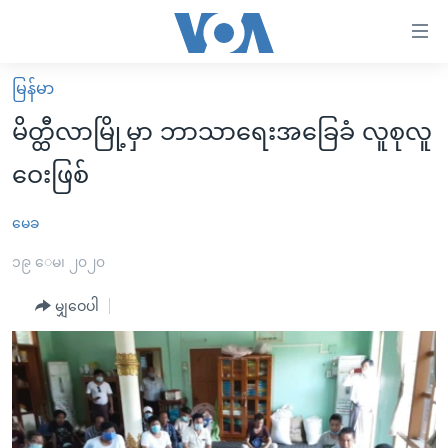
သုံး
ရ
လွယ်ကူ
မြန်မာ
မူလစာမျက်နှာ
စေ
မိတ္ထီလာမြို့မှာ ဘာသာရေးအခြေခံ လူစုလူ
မြန်မာ
သည့်
ဝေးဖြစ်
ကမ္ဘာ့သတင်းများ
Link
ဗွီဒီယို
နိုင်ငံတကာ
မေခ
များ
သတင်းလွတ်လပ်ခွင့်
အမေရိကန်
၁၉ ေမ၊ ၂၀၂၀
ပင်မ
ရပ်ဝန်းတခု လမ်းတခု အလွန်
တရုတ်
အကြောင်းအရာ
မျှဝေပါ
သို့
အင်္ဂလိပ်စာလေ့လာမယ်
အစ္စရေး-ပါလက်စတိုင်း
ကျော်
အပတ်စဉ်ကဏ္ဍများ
အမေရိကန်သုံးအီဒီယံ
ကြည့်
ရေဒီယိုနှင့်ရုပ်သံ အချက်အလက်များ
မကြေးမုံရဲ့ အင်္ဂလိပ်စာ
ရေဒီယို
ရန်
ပင်မ
ရေဒီယို/တီဗွီအစီအစဉ်
ရုပ်ရှင်ထဲက အင်္ဂလိပ်စာ
တီဗွီ