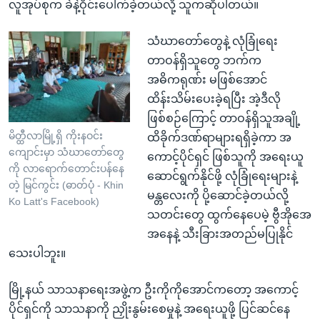
လူအုပ်စုက ခဲနဲ့ဝိုင်းပေါက်ခဲ့တယ်လို့ သူကဆိုပါတယ်။
သံဃာတော်တွေနဲ့ လုံခြုံရေး
တာဝန်ရှိသူတွေ ဘက်က
အဓိကရုဏ်း မဖြစ်အောင်
ထိန်းသိမ်းပေးခဲ့ရပြီး အဲ့ဒီလို
ဖြစ်စဉ်ကြောင့် တာဝန်ရှိသူအချို့
မိတ္ထီလာမြို့ရှိ ကိုးနဝင်း
ထိခိုက်ဒဏ်ရာများရရှိခဲ့ကာ အ
ကျောင်းမှာ သံဃာတော်တွေ
ကောင့်ပိုင်ရှင် ဖြစ်သူကို အရေးယူ
ကို လာရောက်တောင်းပန်နေ
ဆောင်ရွက်နိုင်ဖို့ လုံခြုံရေးများနဲ့
တဲ့ မြင်ကွင်း (ဓာတ်ပုံ - Khin
မန္တလေးကို ပို့ဆောင်ခဲ့တယ်လို့
Ko Latt's Facebook)
သတင်းတွေ ထွက်နေပေမဲ့ ဗွီအိုအေ
အနေနဲ့ သီးခြားအတည်မပြုနိုင်
သေးပါဘူး။
မြို့နယ် သာသနာရေးအဖွဲ့က ဦးကိုကိုအောင်ကတော့ အကောင့်
ပိုင်ရှင်ကို သာသနာကို ညှိုးနွမ်းစေမှုနဲ့ အရေးယူဖို့ ပြင်ဆင်နေ