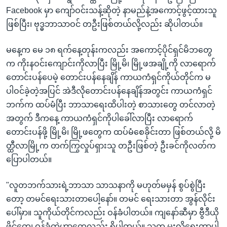
Facebook မှာ ကျော်ဝင်းသန့်ဆိုတဲ့ နာမည်နဲ့အကောင့်ဖွင့်ထားသူ
ဖြစ်ပြီး၊ ဗုဒ္ဓဘာသာဝင် တဦးဖြစ်တယ်လို့လည်း ဆိုပါတယ်။
မနေ့က မေ ၁၈ ရက်နေ့တုန်းကလည်း အကောင့်ပိုင်ရှင်မိဘတွေ
က ကိုးနဝင်းကျောင်းကိုလာပြီး မြို့မိ၊ မြို့ဖအချို့ကို လာရောက်
တောင်းပန်ပေမဲ့ တောင်းပန်နေချိန် ကာယကံရှင်ကိုယ်တိုင်က မ
ပါဝင်ခဲ့တဲ့အပြင် အဲဒီလိုတောင်းပန်နေချိန်အတွင်း ကာယကံရှင်
ဘက်က ထပ်မံပြီး ဘာသာရေးထိပါးတဲ့ စာသားတွေ တင်လာတဲ့
အတွက် ဒီကနေ့ ကာယကံရှင်ကိုပါခေါ်လာပြီး လာရောက်
တောင်းပန်ဖို့ မြို့မိ၊ မြို့ဖတွေက ထပ်မံစေခိုင်းတာ ဖြစ်တယ်လို့ မိ
တ္ထီလာမြို့က တက်ကြွလှုပ်ရှားသူ တဦးဖြစ်တဲ့ ဦးခင်ကိုလတ်က
ပြောပါတယ်။
"လူတဘက်သားရဲ့ဘာသာ သာသနာကို မဟုတ်မမှန် စွပ်စွဲပြီး
တော့ တမင်ရေးသားတာပေါ့နော်။ တမင် ရေးသားတာ အွန်လိုင်း
ပေါ်မှာ။ သူကိုယ်တိုင်ကလည်း ဝန်ခံပါတယ်။ ကျနော်ဆီမှာ ဗွီဒီယို
ဖိုင်တွေ၊ ဝန်ခံတဲ့ဟာတွေလည်း ရှိပါတယ်။ သူက မူးလို့ရေးတာပါ