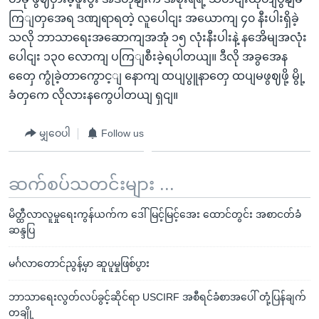
ကြျတှအေရ ဒဏျရာရတဲ့ လူပေါငျး အယောကျ ၄၀ နီးပါးရှိခဲ့
သလို ဘာသာရေးအဆောကျအအုံ ၁၅ လုံးနီးပါးနဲ့ နအေိမျအလုံး
ပေါငျး ၁၃၀ လောကျ ပကြျစီးခဲ့ရပါတယျ။ ဒီလို အခွအေန
တှေေ ကွုံခဲ့တာကွောင့ျ နောကျ ထပျပွူနာတှေ ထပျမဖွဈဖို့ မွို့
ခံတှကေ လိုလားနကွေပါတယျ ရှငျ။
မျှဝေပါ
Follow us
ဆက်စပ်သတင်းများ ...
မိတ္ထီလာလူမှုရေးကွန်ယက်က ဒေါ်မြင့်မြင့်အေး ထောင်တွင်း အစာငတ်ခံ
ဆန္ဒပြ
မင်္ဂလာတောင်ညွန့်မှာ ဆူပူမှုဖြစ်ပွား
ဘာသာရေးလွတ်လပ်ခွင့်ဆိုင်ရာ USCIRF အစီရင်ခံစာအပေါ် တုံ့ပြန်ချက်
တချို့