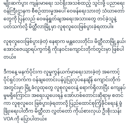
မျိုးဆက်ပွား ကျန်းမာရေး သင်ရိုးအသစ်ထည့် သွင်းဖို့ ပညာရေး
ဝန်ကြီးဌာနက စီစဉ်ထားမှုအပေါ် ဝေဖန်ရေးသားတဲ့ သံဃာတော်
တွေကို ပြန်လည် ဝေဖန်ရှူတ်ချအရေးအသားတွေ တင်ခဲ့သူနဲ့
ပတ်သက်လို့ မိတ္ထီလာမြို့မှာ လူစုလူဝေးဖြစ်ပွားခဲ့ရတာပါ။
လူစုလူဝေးဖြစ်ပွားခဲ့တဲ့ နေရာက မန္တလေးတိုင်း၊ မိတ္ထီလာမြို့နယ်၊
အောင်ဇေယျာရပ်ကွက်ရှိ ကိုးနဝင်းကျောင်းတိုက်တွင်းမှာ ဖြစ်ပါ
တယ်။
ဒီကနေ့ မနက်ပိုင်းက လူမှုကွန်ယက်မှာရေးသားခဲ့တဲ့ အကောင့်
ပိုင်ရှင်ဘက်က ဝန်ချတောင်းပန်ပွဲပြုလုပ်နေချိန် ကျောင်းတိုက်
အတွင်းမှာ မြို့ခံလူထုတွေ လူစုလူဝေးနဲ့ ရောက်ရှိလာပြီး ကျေနပ်
မှုမရှိကြောင်း၊ အရေးယူပေးရန် အော်ဟစ်တောင်းဆိုရာမှ စတင်
ကာ လူစုလူဝေး ဖြစ်ပွားခဲ့ရတာလို့ ပြည်ထောင်စုကြံ့ခိုင်ရေးနဲ့ ဖွံ
ဖြိုးရေးပါတီက မိတ္ထီလာ လွှတ်တော် ကိုယ်စားလှယ် ဦးစိုးသန်း
VOA ကို ပြောပါတယ်။