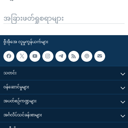
အခြားဖတ်ရှုစရာများ
ဗွီအိုအေ လူမှုကွန်ယက်များ
သတင်း
၀န်ဆောင်မှုများ
အပတ်စဉ်ကဏ္ဍများ
အင်္ဂလိပ်သင်ခန်းစာများ