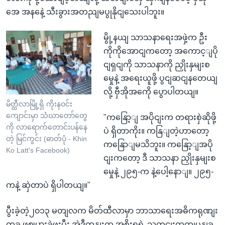
အေ အနနေဲ့ သီးခွားအတညျမပွုနိုငျသေးပါဘူး။
မွို့နယျ သာသနာရေးအဖှဲ့က ဦး
ကိုကိုအောငျကတော့ အကောင့ျပို
ငျရှငျကို သာသနာကို ညှိုးနှမျးစ
မှေုနဲ့ အရေးယူဖို့ ပွငျဆငျနတေယျ
လို့ ဗှီအိုအကေို ပွောပါတယျ။
မိတ္ထီလာမြို့ရှိ ကိုးနဝင်း
ကျောင်းမှာ သံဃာတော်တွေ
"ကနြော့ျ အပိုငျးက တရားစှဲဆိုဖို့
ကို လာရောက်တောင်းပန်နေ
ပဲ ရှိတာကိုး။ ကနြျတဲ့ဟာတော့
တဲ့ မြင်ကွင်း (ဓာတ်ပုံ - Khin
ကနြောျမသိဘူး။ ကနြော့ျအပို
Ko Latt's Facebook)
ငျးကတော့ ဒီ သာသနာ ညှိုးနှမျးစ
မှေုနဲ့ ၂၉၅-က နဲ့ပေါ့နောျ။ ၂၉၅-
ကနဲ့ ဆှဲတာပဲ ရှိပါတယျ။"
ပွီးခဲ့တဲ့၂၀၁၃ မတျလက မိတ်ထီလာမှာ ဘာသာရေးအဓိကရုဏျး
တခု ဖွဈပှားခဲ့ဖူးပွီး အဲဒီတုနျးက အစိုးရရဲ့ သတငျးထုတျပွနျခ