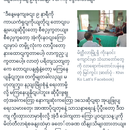
"ဒီနေ့မနကျခငျး ၉ နာရီကို
ကာယကံရှငျကိုယျတိုငျ တောငျးပ
နျမယျဆိုပွီးတော့ စီစဉျကွတယျ။
စီစဉျကွတော့ အဲ့ကိုးနဝငျးကြော
ငျးမှာပဲ တမွို့လုံးက လာပွီးတော့
မိတ္ထီလာမြို့ရှိ ကိုးနဝင်း
နားထောငျကွတာပေါ့၊ လာကွည့ျ
ကျောင်းမှာ သံဃာတော်တွေ
ကွတာပေါ့။ လာတဲ့ ပရိတျသတျတှ
ကို လာရောက်တောင်းပန်နေ
ကေ တောငျးပနျရုံနဲ့တော့ မကြနေ
တဲ့ မြင်ကွင်း (ဓာတ်ပုံ - Khin
ပျနိုငျဘူး။ တကွိမျတခါလညျး မ
Ko Latt's Facebook)
ဟုတျဘူး၊ နညျးမြိုးစုံနဲ့ ရေးတာမို့
လို့ မကြနေပျနိုငျပါဘူး။ ဆိုပွီးဖွဈ
တဲ့အခါကတြော့ နောကျဆုံးကတြော့ ဒသေဆိုငျရာ အုပျခြုပျ
ရေးသမားတှေ၊ အာဏာပိုငျတှနေဲ့ သာသနာရေးနဲ့ ပိုပွီးတော့ ဒီထ
ကျ ကွီးထှားလာမှာစိုးလို့ အဲ့ဒီ ဒေါကျတာ ကြောျဝငျးသန့ျကို
မိတ်တီလာရဲစခနျးထဲမှာ ခတေ်တခဏ ထိနျးသိမျးထားတယျ။