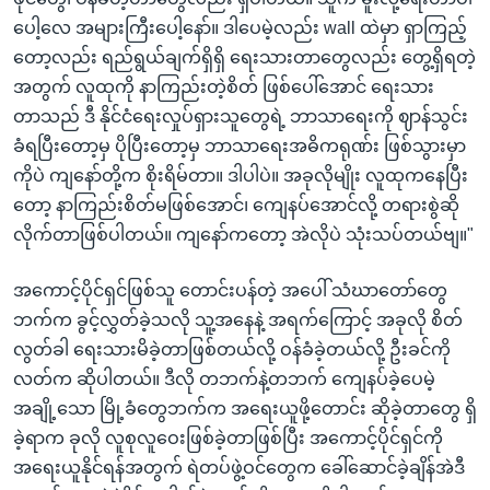
ပေါ့လေ အများကြီးပေါ့နော်။ ဒါပေမဲ့လည်း wall ထဲမှာ ရှာကြည့်
တော့လည်း ရည်ရွယ်ချက်ရှိရှိ ရေးသားတာတွေလည်း တွေ့ရှိရတဲ့
အတွက် လူထုကို နာကြည်းတဲ့စိတ် ဖြစ်ပေါ်အောင် ရေးသား
တာသည် ဒီ နိုင်ငံရေးလှုပ်ရှားသူတွေရဲ့ ဘာသာရေးကို ဈာန်သွင်း
ခံရပြီးတော့မှ ပိုပြီးတော့မှ ဘာသာရေးအဓိကရုဏ်း ဖြစ်သွားမှာ
ကိုပဲ ကျနော်တို့က စိုးရိမ်တာ။ ဒါပါပဲ။ အခုလိုမျိုး လူထုကနေပြီး
တော့ နာကြည်းစိတ်မဖြစ်အောင်၊ ကျေနပ်အောင်လို့ တရားစွဲဆို
လိုက်တာဖြစ်ပါတယ်။ ကျနော်ကတော့ အဲလိုပဲ သုံးသပ်တယ်ဗျ။"
အကောင့်ပိုင်ရှင်ဖြစ်သူ တောင်းပန်တဲ့ အပေါ် သံဃာတော်တွေ
ဘက်က ခွင့်လွှတ်ခဲ့သလို သူ့အနေနဲ့ အရက်ကြောင့် အခုလို စိတ်
လွတ်ခါ ရေးသားမိခဲ့တာဖြစ်တယ်လို့ ဝန်ခံခဲ့တယ်လို့ ဦးခင်ကို
လတ်က ဆိုပါတယ်။ ဒီလို တဘက်နဲ့တဘက် ကျေနပ်ခဲ့ပေမဲ့
အချို့သော မြို့ခံတွေဘက်က အရေးယူဖို့တောင်း ဆိုခဲ့တာတွေ ရှိ
ခဲ့ရာက ခုလို လူစုလူဝေးဖြစ်ခဲ့တာဖြစ်ပြီး အကောင့်ပိုင်ရှင်ကို
အရေးယူနိုင်ရန်အတွက် ရဲတပ်ဖွဲ့ဝင်တွေက ခေါ်ဆောင်ခဲ့ချိန်အဲဒီ