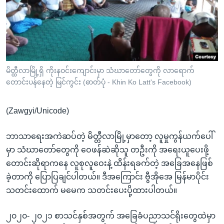
အ
သုတပဒေသာ အင်္ဂလိပ်စာ
ညွန်း
Learning English
စာမျက်နှာ
သို့
ဗွီအိုအေ လူမှုကွန်ယက်များ
ကျော်
ကြည့်
မိတ္ထီလာမြို့ရှိ ကိုးနဝင်းကျောင်းမှာ သံဃာတော်တွေကို လာရောက်
တောင်းပန်နေတဲ့ မြင်ကွင်း (ဓာတ်ပုံ - Khin Ko Latt's Facebook)
ရန်
ဘာသာစကားများ
ရှာဖွေ
(Zawgyi/Unicode)
ရန်
နေရာ
ဘာသာရေးအကဲဆပ်တဲ့ မိတ္တီလာမြို့မှာတော့ လူမှုကွန်ယက်ပေါ်
သို့
မှာ သံဃာတော်တွေကို ဝေဖန်ဆဲဆိုသူ တဦးကို အရေးယူပေးဖို့
ကျော်
တောင်းဆိုရာကနေ လူစုလူဝေးနဲ့ ထိန်းရခက်တဲ့ အခြေအနေဖြစ်
ရန်
ခဲ့တာကို ပြောပြချင်ပါတယ်။ ဒီအကြောင်း ဗွီအိုအေ မြန်မာပိုင်း
သတင်းထောက် မမေက သတင်းပေးပို့ထားပါတယ်။
၂၀၂၀- ၂၀၂၁ စာသင်နှစ်အတွက် အခြေခံပညာသင်ရိုးတွေထဲမှာ