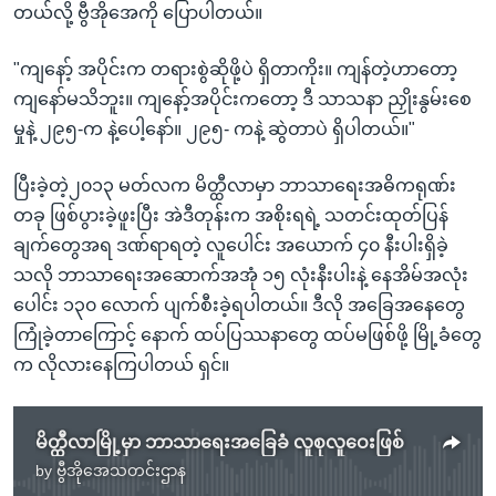
တယ်လို့ ဗွီအိုအေကို ပြောပါတယ်။
"ကျနော့် အပိုင်းက တရားစွဲဆိုဖို့ပဲ ရှိတာကိုး။ ကျန်တဲ့ဟာတော့
ကျနော်မသိဘူး။ ကျနော့်အပိုင်းကတော့ ဒီ သာသနာ ညှိုးနွမ်းစေ
မှုနဲ့ ၂၉၅-က နဲ့ပေါ့နော်။ ၂၉၅- ကနဲ့ ဆွဲတာပဲ ရှိပါတယ်။"
ပြီးခဲ့တဲ့၂၀၁၃ မတ်လက မိတ္ထီလာမှာ ဘာသာရေးအဓိကရုဏ်း
တခု ဖြစ်ပွားခဲ့ဖူးပြီး အဲဒီတုန်းက အစိုးရရဲ့ သတင်းထုတ်ပြန်
ချက်တွေအရ ဒဏ်ရာရတဲ့ လူပေါင်း အယောက် ၄၀ နီးပါးရှိခဲ့
သလို ဘာသာရေးအဆောက်အအုံ ၁၅ လုံးနီးပါးနဲ့ နေအိမ်အလုံး
ပေါင်း ၁၃၀ လောက် ပျက်စီးခဲ့ရပါတယ်။ ဒီလို အခြေအနေတွေ
ကြုံခဲ့တာကြောင့် နောက် ထပ်ပြဿနာတွေ ထပ်မဖြစ်ဖို့ မြို့ခံတွေ
က လိုလားနေကြပါတယ် ရှင်။
မိတ္ထီလာမြို့မှာ ဘာသာရေးအခြေခံ လူစုလူဝေးဖြစ်
by
ဗွီအိုအေသတင်းဌာန
No media source currently available