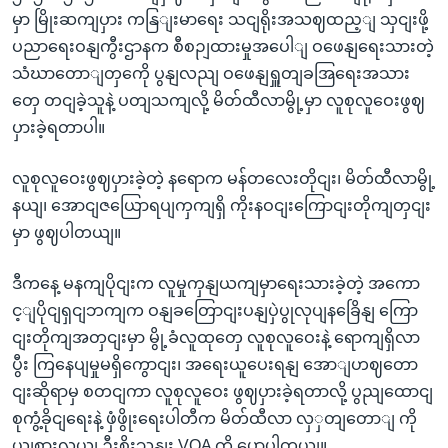
မှာ မြိုးဆကျပှား ကနြျးမာရေး သငျရိုးအသဈထည့ျ သှငျးဖို့
ပညာရေးဝနျကွီးဌာနက စီစဉျထားမှုအပေါျ ဝဖေနျရေးသားတဲ့
သံဃာတောျတှကေို ပွနျလညျ ဝဖေနျရှူတျခအြရေးအသား
တှေ တငျခဲ့သူနဲ့ ပတျသကျလို့ မိတ်ထီလာမွို့မှာ လူစုလူဝေးဖွဈ
ပှားခဲ့ရတာပါ။
လူစုလူဝေးဖွဈပှားခဲ့တဲ့ နရောက မန်တလေးတိုငျး၊ မိတ်ထီလာမွို့
နယျ၊ အောငျဇယြောရပျကှကျရှိ ကိုးနဝငျးကြောငျးတိုကျတှငျး
မှာ ဖွဈပါတယျ။
ဒီကနေ့ မနကျပိုငျးက လူမှုကှနျယကျမှာရေးသားခဲ့တဲ့ အကော
င့ျပိုငျရှငျဘကျက ဝနျခတြောငျးပနျပှဲပွုလုပျနခြေိနျ ကြော
ငျးတိုကျအတှငျးမှာ မွို့ခံလူထုတှေ လူစုလူဝေးနဲ့ ရောကျရှိလာ
ပွီး ကြနေပျမှုမရှိကွောငျး၊ အရေးယူပေးရနျ အောျဟဈတော
ငျးဆိုရာမှ စတငျကာ လူစုလူဝေး ဖွဈပှားခဲ့ရတာလို့ ပွညျထောငျ
စုကွံ့ခိုငျရေးနဲ့ ဖှံဖွိုးရေးပါတီက မိတ်ထီလာ လှှတျတောျ ကို
ယျစားလှယျ ဦးစိုးသနျး VOA ကို ပွောပါတယျ။